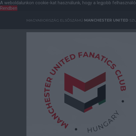
A weboldalunkon cookie-kat használunk, hogy a legjobb felhasználó
Rendben
MAGYARORSZÁG ELSŐSZÁMÚ
MANCHESTER UNITED
SZU