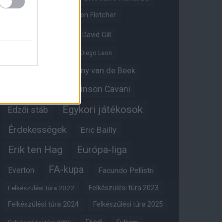
Crystal Palace
Darren Fletcher
David De Gea
David Gill
Dean Henderson
Diego Leon
Diogo Dalot
Donny van de Beek
Edinson Cavani
Ed Woodward
Egykori játékosok
Edzői stáb
Érdekességek
Eric Bailly
Erik ten Hag
Európa-liga
FA-kupa
Everton
Facundo Pellistri
Felkészülési túra 2022
Felkészülési túra 2023
Felkészülési túra 2024
Felkészülési túra 2025