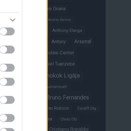
Amad Diallo
Andre Onana
Andreas Pereira
Andrey Santos
Angol válogatott
Anthony Elanga
Anthony Martial
Arsenal
Antony
Átigazolási Center
Aston Villa
Átigazolások
Axel Tuanzebe
Bajnokok Ligája
Ayden Heaven
Benjamin Sesko
Bournemouth
Bruno Fernandes
Brandon Williams
Bryan Mbeumo
Bryan Robson
Cardiff City
Casemiro
Chelsea
Chido Obi
Christian Eriksen
Cristiano Ronaldo