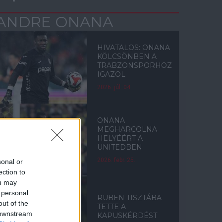
ANDRE ONANA
HIVATALOS: ONANA
KÖLCSÖNBEN A
TRABZONSPORHOZ
IGAZOL
2026. júl. 04.
ONANA
MEGHARCOLNA
HELYÉÉRT A
UNITEDBEN
2026. febr. 25.
sonal or
ection to
ou may
 personal
RUBEN TISZTÁBA
out of the
TETTE A
 downstream
KAPUSKÉRDÉST