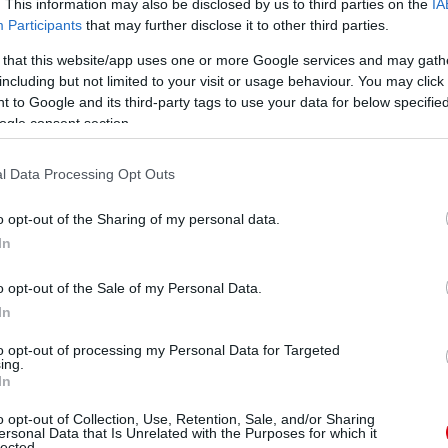
. This information may also be disclosed by us to third parties on the
IA
Participants
that may further disclose it to other third parties.
etett, amellyel alig egy perccel a vége előtt biztossá
 that this website/app uses one or more Google services and may gath
including but not limited to your visit or usage behaviour. You may click 
 to Google and its third-party tags to use your data for below specifi
k (Bruno Fernandes volt a másik), akik 90 percet a
ogle consent section.
tt az első fellépésén. Vasárnap a United a Borussia
l Data Processing Opt Outs
o opt-out of the Sharing of my personal data.
In
ube-on is!
o opt-out of the Sale of my Personal Data.
droidra
és
iOS-re
!
In
to opt-out of processing my Personal Data for Targeted
ing.
ManUtdFanatics.hu működését!
In
o opt-out of Collection, Use, Retention, Sale, and/or Sharing
ersonal Data that Is Unrelated with the Purposes for which it
lected.