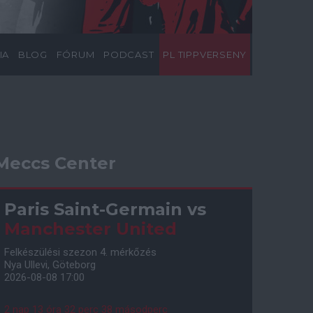
IA
BLOG
FÓRUM
PODCAST
PL TIPPVERSENY
Meccs Center
Paris Saint-Germain
vs
Manchester United
Felkészülési szezon 4. mérkőzés
Nya Ullevi, Göteborg
2026-08-08 17:00
2 nap 13 óra 32 perc 37 másodperc