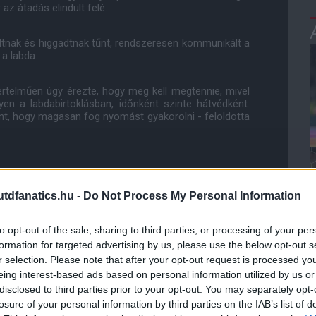
az átadás elindult felé.
dtnak és higgadtnak tűnt, rendszeresen kommunikált a
 a labda.
rtelműen úgy érezte, hogy meg kell megtennie, mivel
en a labdabirtoklásban, időnként szinte hátvédként.
nt, hogy magasan fog nyomást gyakorolni - feloldotta
dfanatics.hu -
Do Not Process My Personal Information
lett hárítania, miután a brazil balról a hosszú sarokba
to opt-out of the sale, sharing to third parties, or processing of your per
formation for targeted advertising by us, please use the below opt-out s
eket illeti - egy remekül kivitelezett védést mutatott
r selection. Please note that after your opt-out request is processed y
u megduplázta az előnyt.
eing interest-based ads based on personal information utilized by us or
disclosed to third parties prior to your opt-out. You may separately opt-
görvendeztette, amikor a középhátvéd Victor Lindelof
losure of your personal information by third parties on the IAB’s list of
el feljebb, majd ismét támadást indított.