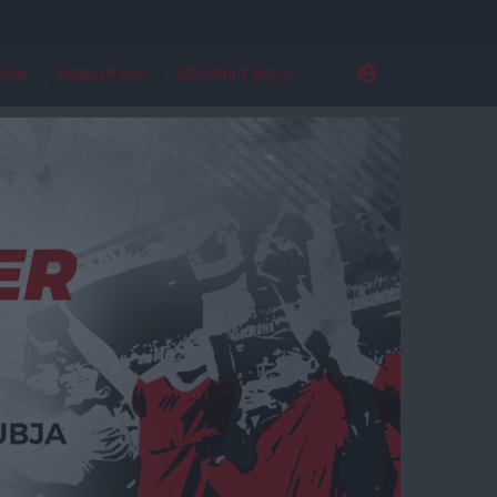
ldal
Regisztráció
Elfelejtett jelszó