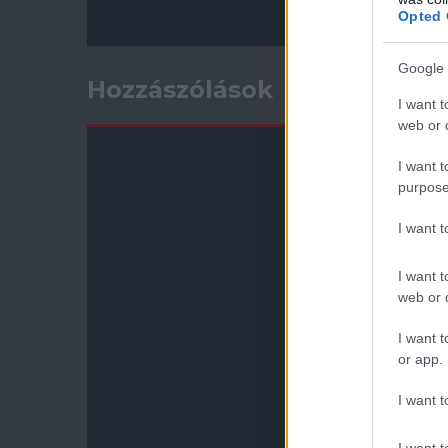
Opted 
Google 
Hozzászólások
I want t
web or d
I want t
purpose
I want 
I want t
web or d
I want t
or app.
I want t
I want t