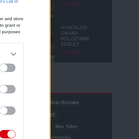
B’s List of
2025. szept. 12.
er and store
to grant or
HIVATALOS:
ed purposes
ONANA
KÖLCSÖNBE
KERÜLT
2025. szept. 11.
Címkék
Aaron Wan-Bissaka
A hangadó
Akadémiai csapat
Alejandro Garnacho
Alex Telles
Altay Bayindir
Alvaro Fernandez