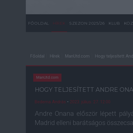
FŐOLDAL
HÍREK
SZEZON 2025/26
KLUB
KÖZ
Főoldal
Hírek
ManUtd.com
Hogy teljesített A
ManUtd.com
HOGY TELJESÍTETT ANDRE ON
Bederna András
•
2023. július. 27. 12:00
Andre Onana először lépett pály
Madrid elleni barátságos összec