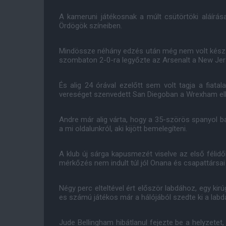
A kameruni játékosnak a múlt csütörtöki aláírása
Ördögök színeiben.
Mindössze néhány edzés után még nem volt kész ar
szombaton 2-0-ra legyőzte az Arsenalt a New Jer
És alig 24 órával ezelőtt sem volt tagja a fiata
vereséget szenvedett San Diegoban a Wrexham ell
Andre már alig várta, hogy a 35-szörös spanyol baj
a mi oldalunkról, aki kijött bemelegíteni.
A klub új sárga kapusmezét viselve az első félidőb
mérkőzés nem indult túl jól Onana és csapattársa
Négy perc elteltével ért először labdához, egy ki
es számú játékos már a hálójából szedte ki a labdá
Jude Bellingham hibátlanul fejezte be a helyzetet,