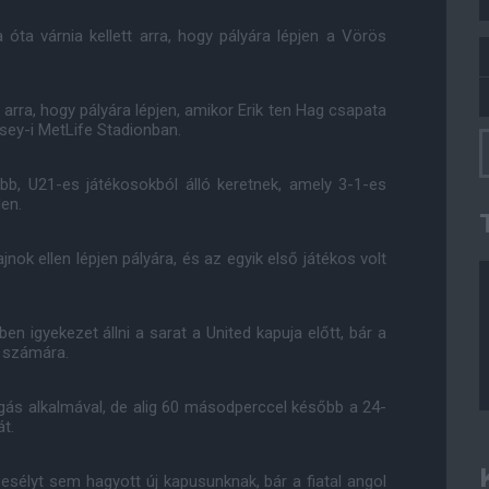
 óta várnia kellett arra, hogy pályára lépjen a Vörös
ra, hogy pályára lépjen, amikor Erik ten Hag csapata
sey-i MetLife Stadionban.
labb, U21-es játékosokból álló keretnek, amely 3-1-es
en.
nok ellen lépjen pályára, és az egyik első játékos volt
en igyekezet állni a sarat a United kapuja előtt, bár a
i számára.
rúgás alkalmával, de alig 60 másodperccel később a 24-
t.
 esélyt sem hagyott új kapusunknak, bár a fiatal angol