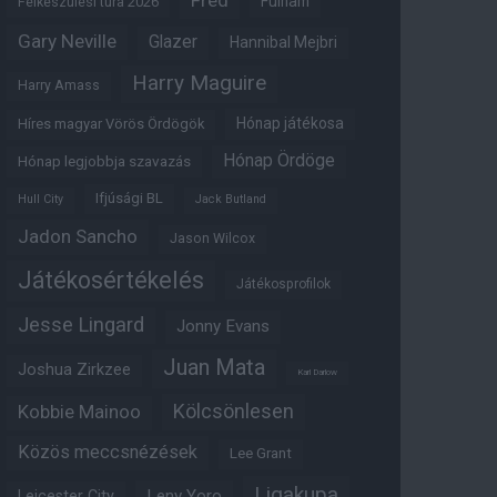
Fred
Fulham
Felkészülési túra 2026
Gary Neville
Glazer
Hannibal Mejbri
Harry Maguire
Harry Amass
Hónap játékosa
Híres magyar Vörös Ördögök
Hónap Ördöge
Hónap legjobbja szavazás
Ifjúsági BL
Hull City
Jack Butland
Jadon Sancho
Jason Wilcox
Játékosértékelés
Játékosprofilok
Jesse Lingard
Jonny Evans
Juan Mata
Joshua Zirkzee
Karl Darlow
Kölcsönlesen
Kobbie Mainoo
Közös meccsnézések
Lee Grant
Ligakupa
Leny Yoro
Leicester City