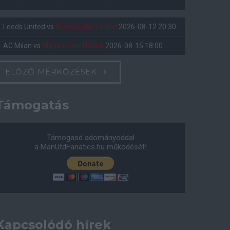
Leeds United
vs
Manchester United
2026-08-12 20:30
AC Milan
vs
Manchester United
2026-08-15 18:00
ELŐZŐ MÉRKŐZÉSEK
Támogatás
Támogasd adományoddal
a ManUtdFanatics.hu működését!
Kapcsolódó hírek