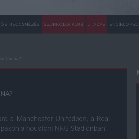
ÖS MECCSNÉZÉS
SZURKOLÓI KLUB
UTAZÁS
ENCIKLOPÉD
ndre Onana?
ANA?
ára a Manchester Unitedben, a Real
sapáson a houstoni NRG Stadionban.