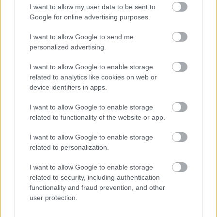
I want to allow my user data to be sent to
Google for online advertising purposes.
3 nap 3 óra 25 perc 51 másodperc
I want to allow Google to send me
AC Milan
vs
Manchester United
2026-08-15 18:00
personalized advertising.
I want to allow Google to enable storage
ELŐZŐ MÉRKŐZÉSEK
related to analytics like cookies on web or
device identifiers in apps.
Támogatás
I want to allow Google to enable storage
related to functionality of the website or app.
Támogasd adományoddal
I want to allow Google to enable storage
a ManUtdFanatics.hu működését!
related to personalization.
I want to allow Google to enable storage
related to security, including authentication
functionality and fraud prevention, and other
user protection.