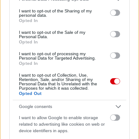
services and may gather and store information including but
not limited to your visit or usage behaviour. You may click to
I want to opt-out of the Sharing of my
personal data.
grant or deny consent to Google and its third-party tags to
Opted In
use your data for below specified purposes in below Google
consent section.
I want to opt-out of the Sale of my
Personal Data.
Opted In
I want to opt-out of processing my
Personal Data for Targeted Advertising.
Opted In
I want to opt-out of Collection, Use,
Meccs Center
Retention, Sale, and/or Sharing of my
Personal Data that Is Unrelated with the
Purposes for which it was collected.
Opted Out
Leeds United
vs
Manchester
Google consents
United
I want to allow Google to enable storage
related to advertising like cookies on web or
Felkészülési szezon 5. mérkőzés
Croke Park, Dublin
device identifiers in apps.
2026-08-12 20:30