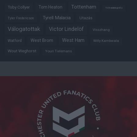
Tottenham
Tom Heaton
Toby Collyer
Trófeabibliográfia
Tyrell Malacia
Utazás
Tyler Fredericson
Válogatottak
Victor Lindelöf
Visszhang
West Ham
West Brom
Watford
Willy Kambwala
Wout Weghorst
Youri Tielemans