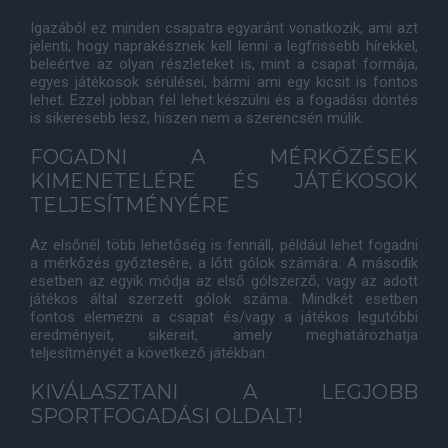
Igazából ez minden csapatra egyaránt vonatkozik, ami azt
jelenti, hogy naprakésznek kell lenni a legfrissebb hírekkel,
beleértve az olyan részleteket is, mint a csapat formája,
egyes játékosok sérülései, bármi ami egy kicsit is fontos
lehet. Ezzel jobban fel lehet készülni és a fogadási döntés
is sikeresebb lesz, hiszen nem a szerencsén múlik.
FOGADNI A MÉRKŐZÉSEK
KIMENETELÉRE ÉS JÁTÉKOSOK
TELJESÍTMÉNYÉRE
Az elsőnél több lehetőség is fennáll, például lehet fogadni
a mérkőzés győztesére, a lőtt gólok számára. A második
esetben az egyik módja az első gólszerző, vagy az adott
játékos által szerzett gólok száma. Mindkét esetben
fontos elemezni a csapat és/vagy a játékos legutóbbi
eredményeit, sikereit, amely meghatározhatja
teljesítményét a következő játékban.
KIVÁLASZTANI A LEGJOBB
SPORTFOGADÁSI OLDALT!