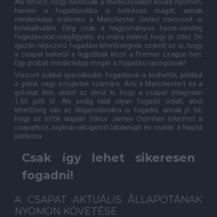
Aki tervezi, hogy nemcsak a mérkőzéseket követi nyomon,
hanem a fogadásokba is beleássa magát, annak
mindenképp érdemes a Manchester United meccseit is
belekalkulálni. Elég csak a hagyományos hazai-vendég
fogadásokat megfigyelni, és máris kiderül, hogy jó ötlet. De
igazán népszerű fogadási lehetőségnek számít az is, hogy
a csapat bekerül a legjobbak közé a Premier League-ben.
Egy próbát mindenképp megér a fogadás rajongóinak!
Viszont sokkal speciálisabb fogadások is köthetők, például
a gólok vagy szögletek számára. Ami a Manchestert és a
gólokat illeti, abból az derül ki, hogy a csapat átlagosan
1,53 gólt lő. Aki pedig talál olyan fogadó oldalt, ahol
lehetőség van az átigazolásokra is fogadni, annak jó hír,
hogy az infók alapján Viktor James Osimhen érkezhet a
csapathoz, nigériai válogatott labdarúgó és csatár, a Napoli
játékosa.
Csak így lehet sikeresen
fogadni!
A CSAPAT AKTUÁLIS ÁLLAPOTÁNAK
NYOMON KÖVETÉSE