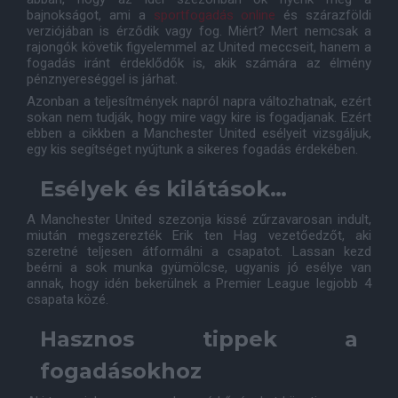
bajnokságot, ami a
sportfogadás online
és szárazföldi
verziójában is érződik vagy fog. Miért? Mert nemcsak a
rajongók követik figyelemmel az United meccseit, hanem a
fogadás iránt érdeklődők is, akik számára az élmény
pénznyereséggel is járhat.
Azonban a teljesítmények napról napra változhatnak, ezért
sokan nem tudják, hogy mire vagy kire is fogadjanak. Ezért
ebben a cikkben a Manchester United esélyeit vizsgáljuk,
egy kis segítséget nyújtunk a sikeres fogadás érdekében.
Esélyek és kilátások…
A Manchester United szezonja kissé zűrzavarosan indult,
miután megszerezték Erik ten Hag vezetőedzőt, aki
szeretné teljesen átformálni a csapatot. Lassan kezd
beérni a sok munka gyümölcse, ugyanis jó esélye van
annak, hogy idén bekerülnek a Premier League legjobb 4
csapata közé.
Hasznos tippek a
fogadásokhoz