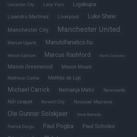
Ligakupa
Leny Yoro
Leicester City
Luke Shaw
Lisandro Martinez
Liverpool
Manchester United
Manchester City
Manutdfanatics.hu
Manuel Ugarte
Marcus Rashford
Marcel Sabitzer
Martin Dubravka
Mason Greenwood
Mason Mount
Matheus Cunha
Matthijs de Ligt
Michael Carrick
Nemanja Matic
Newcastle
Női csapat
Noussair Mazraoui
Norwich City
Ole Gunnar Solskjaer
Omar Berrada
Paul Pogba
Paul Scholes
Patrick Dorgu