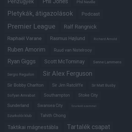
Phil Jones
Pénzügyek
Phil Neville
Pletykák, átigazolások
Podcast
Premier League
Ralf Rangnick
Raphaël Varane
Rasmus Højlund
Richard Arnold
Ruben Amorim
Ruud van Nistelrooy
Ryan Giggs
Scott McTominay
Senne Lammens
Sir Alex Ferguson
Sergio Reguilon
Sir Bobby Charlton
Sir Jim Ratcliffe
Sir Matt Busby
Southampton
Stoke City
Sofyan Amrabat
Sunderland
Swansea City
Szurkoló szemmel
Tahith Chong
Szurkolói klub
Tartalék csapat
Taktikai mágnestábla