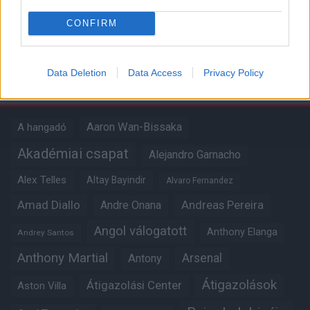
Kapcsolódó hírek
CONFIRM
Data Deletion
Data Access
Privacy Policy
Címkék
Aaron Wan-Bissaka
A hangadó
Akadémiai csapat
Alejandro Garnacho
Alex Telles
Altay Bayindir
Alvaro Fernandez
Amad Diallo
Andre Onana
Andreas Pereira
Angol válogatott
Anthony Elanga
Andrey Santos
Anthony Martial
Arsenal
Antony
Átigazolások
Átigazolási Center
Aston Villa