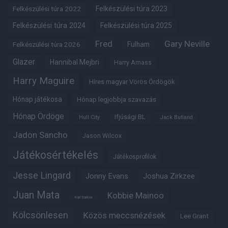
Felkészülési túra 2022
Felkészülési túra 2023
Felkészülési túra 2024
Felkészülési túra 2025
Fred
Gary Neville
Fulham
Felkészülési túra 2026
Glazer
Hannibal Mejbri
Harry Amass
Harry Maguire
Híres magyar Vörös Ördögök
Hónap játékosa
Hónap legjobbja szavazás
Hónap Ördöge
Ifjúsági BL
Hull City
Jack Butland
Jadon Sancho
Jason Wilcox
Játékosértékelés
Játékosprofilok
Jesse Lingard
Jonny Evans
Joshua Zirkzee
Juan Mata
Kobbie Mainoo
Karl Darlow
Kölcsönlesen
Közös meccsnézések
Lee Grant