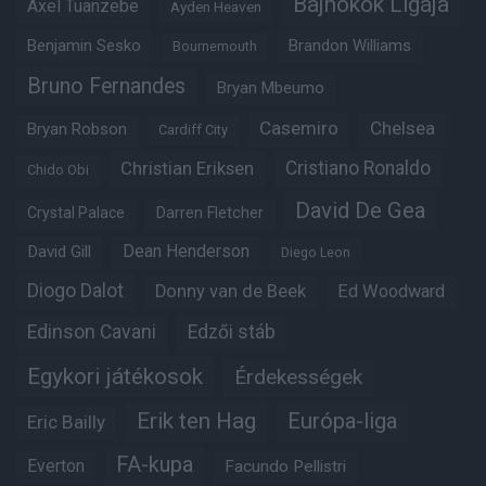
Bajnokok Ligája
Axel Tuanzebe
Ayden Heaven
Benjamin Sesko
Brandon Williams
Bournemouth
Bruno Fernandes
Bryan Mbeumo
Casemiro
Chelsea
Bryan Robson
Cardiff City
Christian Eriksen
Cristiano Ronaldo
Chido Obi
David De Gea
Crystal Palace
Darren Fletcher
Dean Henderson
David Gill
Diego Leon
Diogo Dalot
Donny van de Beek
Ed Woodward
Edinson Cavani
Edzői stáb
Egykori játékosok
Érdekességek
Erik ten Hag
Európa-liga
Eric Bailly
FA-kupa
Everton
Facundo Pellistri