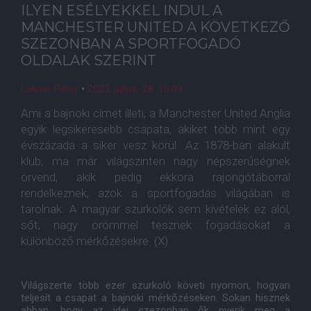
ILYEN ESÉLYEKKEL INDUL A
MANCHESTER UNITED A KÖVETKEZŐ
SZEZONBAN A SPORTFOGADÓ
OLDALAK SZERINT
Lakner Péter
•
2023. július. 28. 13:09
Ami a bajnoki címet illeti, a Manchester United Anglia
egyik legsikeresebb csapata, akiket több mint egy
évszázada a siker vesz körül. Az 1878-ban alakult
klub, ma már világszinten nagy népszerűségnek
örvend, akik pedig ekkora rajongótáborral
rendelkeznek, azok a sportfogadás világában is
tarolnak. A magyar szurkolók sem kivételek ez alól,
sőt, nagy örömmel tesznek fogadásokat a
különböző mérkőzésekre. (X)
Világszerte több ezer szurkoló követi nyomon, hogyan
teljesít a csapat a bajnoki mérkőzéseken. Sokan hisznek
abban, hogy az idei szezonban ők nyerik meg a