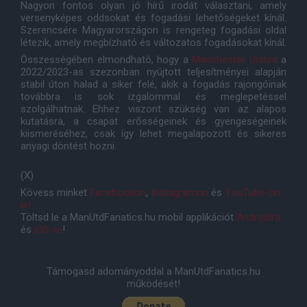
Nagyon fontos olyan jó hírű irodát választani, amely
versenyképes oddsokat és fogadási lehetőségeket kínál.
Szerencsére Magyarországon is rengeteg fogadási oldal
létezik, amely megbízható és változatos fogadásokat kínál.
Összességében elmondható, hogy a
Manchester United
a
2022/2023-as szezonban nyújtott teljesítményei alapján
stabil úton halad a siker felé, akik a fogadás rajongóinak
továbbra is sok izgalommal és meglepetéssel
szolgálhatnak. Ehhez viszont szükség van az alapos
kutatásra, a csapat erősségeinek és gyengeségeinek
kiismeréséhez, csak így lehet megalapozott és sikeres
anyagi döntést hozni.
(X)
Kövess minket
Facebookon
,
Instagramon
és
YouTube-on
is!
Töltsd le a ManUtdFanatics.hu mobil applikációt
Androidra
és
iOS-re
!
Támogasd adományoddal a ManUtdFanatics.hu
működését!