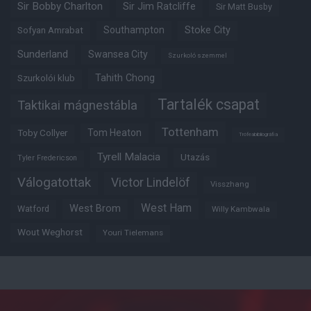
Sir Bobby Charlton
Sir Jim Ratcliffe
Sir Matt Busby
Southampton
Stoke City
Sofyan Amrabat
Sunderland
Swansea City
Szurkoló szemmel
Tahith Chong
Szurkolói klub
Tartalék csapat
Taktikai mágnestábla
Tottenham
Tom Heaton
Toby Collyer
Trófeabibliográfia
Tyrell Malacia
Utazás
Tyler Fredericson
Válogatottak
Victor Lindelöf
Visszhang
West Ham
West Brom
Watford
Willy Kambwala
Wout Weghorst
Youri Tielemans