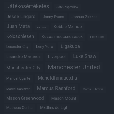
Játékosértékelés
Játékosprofilok
Jesse Lingard
Jonny Evans
Joshua Zirkzee
Juan Mata
Kobbie Mainoo
Karl Darlow
Kölcsönlesen
Közös meccsnézések
Lee Grant
Ligakupa
Leny Yoro
Leicester City
Luke Shaw
Lisandro Martinez
Liverpool
Manchester United
Manchester City
Manutdfanatics.hu
Manuel Ugarte
Marcus Rashford
Marcel Sabitzer
Martin Dubravka
Mason Greenwood
Mason Mount
Matheus Cunha
Matthijs de Ligt