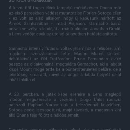
SOTOCA GYOMROSA
A kezdettől fogva élénk tempójú mérkőzésen Onana már
az első percekben védést mutatott be Florian Sotoca ellen
- ez volt az első alkalom, hogy új kapusunk hárított az
Álmok Színházában -, majd Alejandro Garnacho balról
beívelt veszélyes labdáját a másik oldalon Jonathan Gradit,
a Lens védője csak az utolsó pillanatban hatástalanította.
Garnacho intenzív futásai voltak jellemzők a félidőre, ami
majdnem szenzációssá tette Mason Mount United-
debütálását az Old Traffordon. Bruno Fernandes kiváló
passza az oldalvonalnál megtalálta Garnachot, aki a labdát
kissé Mount mögé tette be a büntetőterületen belülre, de a
lehetőség kimaradt, mivel az angol a labda helyett saját
lábát találta el.
A 23. percben, a játék képe ellenére a Lens meglepő
módon megszerezte a vezetést. Diogo Dalot rosszul
passzolt Raphael Varane-nak a felezővonal közelében,
Sotoca pedig lecsapott rá, majd távolról, a magasan kint
álló Onana feje fölött a hálóba emelt.
Garnacho gyorsan válaszolni akart, és egy lenyűgöző