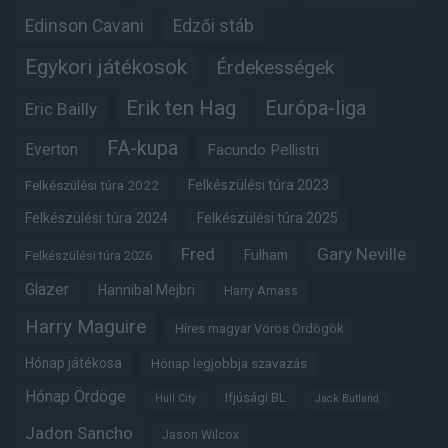
Edinson Cavani
Edzői stáb
Egykori játékosok
Érdekességek
Erik ten Hag
Európa-liga
Eric Bailly
FA-kupa
Everton
Facundo Pellistri
Felkészülési túra 2022
Felkészülési túra 2023
Felkészülési túra 2024
Felkészülési túra 2025
Fred
Gary Neville
Fulham
Felkészülési túra 2026
Glazer
Hannibal Mejbri
Harry Amass
Harry Maguire
Híres magyar Vörös Ördögök
Hónap játékosa
Hónap legjobbja szavazás
Hónap Ördöge
Ifjúsági BL
Hull City
Jack Butland
Jadon Sancho
Jason Wilcox