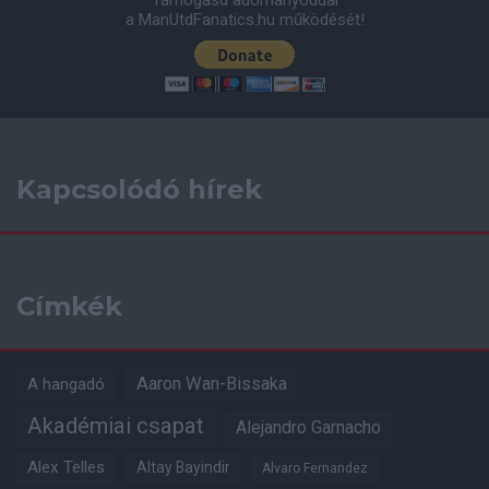
Támogasd adományoddal
a ManUtdFanatics.hu működését!
Kapcsolódó hírek
Címkék
Aaron Wan-Bissaka
A hangadó
Akadémiai csapat
Alejandro Garnacho
Alex Telles
Altay Bayindir
Alvaro Fernandez