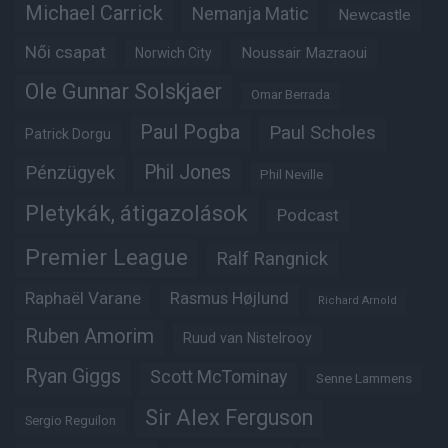
Michael Carrick
Nemanja Matic
Newcastle
Női csapat
Noussair Mazraoui
Norwich City
Ole Gunnar Solskjaer
Omar Berrada
Paul Pogba
Paul Scholes
Patrick Dorgu
Phil Jones
Pénzügyek
Phil Neville
Pletykák, átigazolások
Podcast
Premier League
Ralf Rangnick
Raphaël Varane
Rasmus Højlund
Richard Arnold
Ruben Amorim
Ruud van Nistelrooy
Ryan Giggs
Scott McTominay
Senne Lammens
Sir Alex Ferguson
Sergio Reguilon