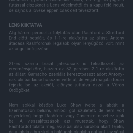
futással elszakadt a Lens védelmétől és a kapu felé indult,
de sajnos a lövése éppen csak célt tévesztett.
LENS KIIKTATVA
Alig három perccel a folytatás után Rashford a Stretford
End előtt betalált, és 1-1-re alakította az állást. Antony
átadása Rashfordnak legalább olyan lenyűgöző volt, mint
az angol befejezése.
21-es számú brazil játékosunk is feliratkozott az
eredményjelzőre, hiszen az 52. percben 2-1-re alakította
az állást. Garnacho zseniális keresztpasszt adott Antony-
nak, aki bár kissé hosszan vette át, de végül magabiztosan
fejezte be az akciót, előnybe juttatva ezzel a Vörös
Ördögöket.
Nem sokkal később Luke Shaw ívelte a labdát a
tizenhatoson belülre, amiből gól született, de nem volt
egyértelmű, hogy Rashford vagy Casemiro nevéhez írják
be. A visszajátszások azt mutatták, hogy Shaw
Rashfordot találta meg, aki a bal alsó sarokba akart fejelni,
de a labda a brazilról a háló jobb oldalába pattant, így végül