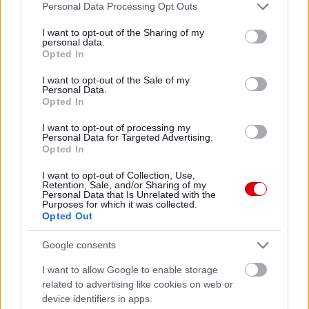
Please note that this website/app uses one or more Google
Personal Data Processing Opt Outs
services and may gather and store information including but
not limited to your visit or usage behaviour. You may click to
I want to opt-out of the Sharing of my
personal data.
grant or deny consent to Google and its third-party tags to
Opted In
use your data for below specified purposes in below Google
consent section.
I want to opt-out of the Sale of my
Personal Data.
Opted In
I want to opt-out of processing my
Personal Data for Targeted Advertising.
Opted In
I want to opt-out of Collection, Use,
Retention, Sale, and/or Sharing of my
Personal Data that Is Unrelated with the
Purposes for which it was collected.
Opted Out
Google consents
I want to allow Google to enable storage
related to advertising like cookies on web or
device identifiers in apps.