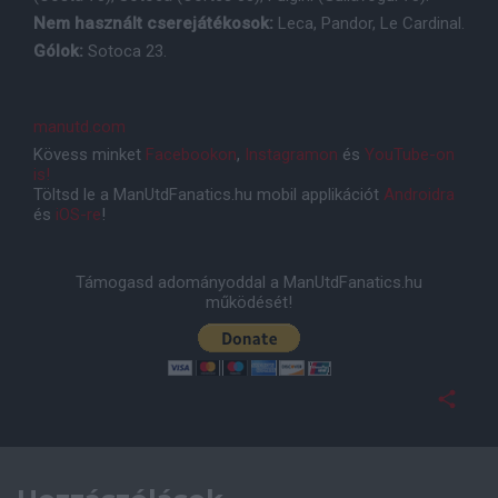
Nem használt cserejátékosok:
Leca, Pandor, Le Cardinal.
Gólok:
Sotoca 23.
manutd.com
Kövess minket
Facebookon
,
Instagramon
és
YouTube-on
is!
Töltsd le a ManUtdFanatics.hu mobil applikációt
Androidra
és
iOS-re
!
Támogasd adományoddal a ManUtdFanatics.hu
működését!