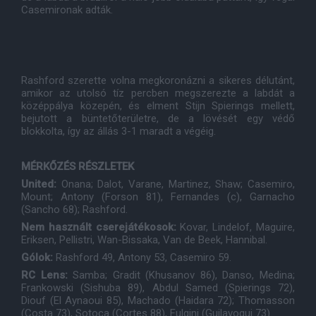
Casemironak adták.
Rashford szerette volna megkoronázni a sikeres délutánt,
amikor az utolsó tíz percben megszerezte a labdát a
középpálya közepén, és elment Stijn Spierings mellett,
bejutott a büntetőterületre, de a lövését egy védő
blokkolta, így az állás 3-1 maradt a végéig.
MÉRKŐZÉS RÉSZLETEK
United:
Onana; Dalot, Varane, Martinez, Shaw; Casemiro,
Mount; Antony (Forson 81), Fernandes (c), Garnacho
(Sancho 68); Rashford.
Nem használt cserejátékosok:
Kovar, Lindelof, Maguire,
Eriksen, Pellistri, Wan-Bissaka, Van de Beek, Hannibal.
Gólok:
Rashford 49, Antony 53, Casemiro 59.
RC Lens:
Samba; Gradit (Khusanov 86), Danso, Medina;
Frankowski (Sishuba 89), Abdul Samed (Spierings 72),
Diouf (El Aynaoui 85), Machado (Haidara 72); Thomasson
(Costa 73), Sotoca (Cortes 88), Fulgini (Guilavogui 73).