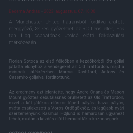
Bederna András
•
2023. augusztus. 07. 10:30
A Manchester United hátrányból fordítva aratott
meggyőző, 3-1-es győzelmet az RC Lens ellen, Erik
ten Hag csapatának utolsó előtti felkészülési
mérkőzésén.
Florian Sotoca az első félidőben a kezdőkörből lőtt góllal
juttatta előnyhöz a vendégeket az Old Traffordon, majd a
második játékrészben Marcus Rashford, Antony és
Casemiro góljaival fordítottunk.
Az eredmény azt jelentette, hogy Andre Onana és Mason
Mount győztes debütálásnak örülhetett az Old Traffordon,
mivel a két játékos először lépett pályára hazai pályán,
mióta csatlakozott a Vörös Ördögökhöz, és legújabb nyári
szerzeményünk, Rasmus Højlund is hamarosan ugyanezt
teheti, miután a kezdés előtt bemutatták a közönségnek.