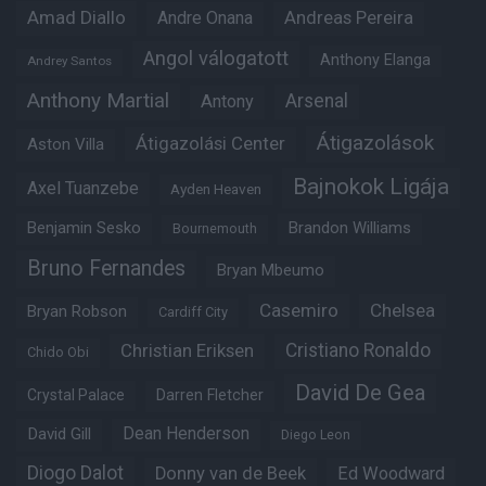
Amad Diallo
Andre Onana
Andreas Pereira
Angol válogatott
Anthony Elanga
Andrey Santos
Anthony Martial
Arsenal
Antony
Átigazolások
Átigazolási Center
Aston Villa
Bajnokok Ligája
Axel Tuanzebe
Ayden Heaven
Benjamin Sesko
Brandon Williams
Bournemouth
Bruno Fernandes
Bryan Mbeumo
Casemiro
Chelsea
Bryan Robson
Cardiff City
Christian Eriksen
Cristiano Ronaldo
Chido Obi
David De Gea
Crystal Palace
Darren Fletcher
Dean Henderson
David Gill
Diego Leon
Diogo Dalot
Donny van de Beek
Ed Woodward