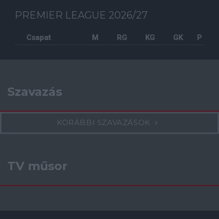
PREMIER LEAGUE 2026/27
Csapat
M
RG
KG
GK
P
Szavazás
KORÁBBI SZAVAZÁSOK
TV műsor