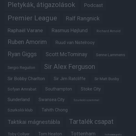
Pletykák, átigazolások
Podcast
Premier League
Ralf Rangnick
Raphaël Varane
Rasmus Højlund
Richard Arnold
Ruben Amorim
Ruud van Nistelrooy
Ryan Giggs
Scott McTominay
Senne Lammens
Sir Alex Ferguson
Sergio Reguilon
Sir Bobby Charlton
Sir Jim Ratcliffe
Sir Matt Busby
Southampton
Stoke City
Sofyan Amrabat
Sunderland
Swansea City
Szurkoló szemmel
Tahith Chong
Szurkolói klub
Tartalék csapat
Taktikai mágnestábla
Tottenham
Tom Heaton
Toby Collyer
Trófeabibliográfia