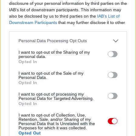
disclosure of your personal information by third parties on the
IAB’s list of downstream participants. This information may
also be disclosed by us to third parties on the
IAB’s List of
Downstream Participants
that may further disclose it to other
third parties.
Please note that this website/app uses one or more Google
Personal Data Processing Opt Outs
services and may gather and store information including but
not limited to your visit or usage behaviour. You may click to
I want to opt-out of the Sharing of my
personal data.
grant or deny consent to Google and its third-party tags to
Opted In
use your data for below specified purposes in below Google
consent section.
I want to opt-out of the Sale of my
Personal Data.
Opted In
I want to opt-out of processing my
Personal Data for Targeted Advertising.
Opted In
I want to opt-out of Collection, Use,
Retention, Sale, and/or Sharing of my
Personal Data that Is Unrelated with the
Purposes for which it was collected.
Opted Out