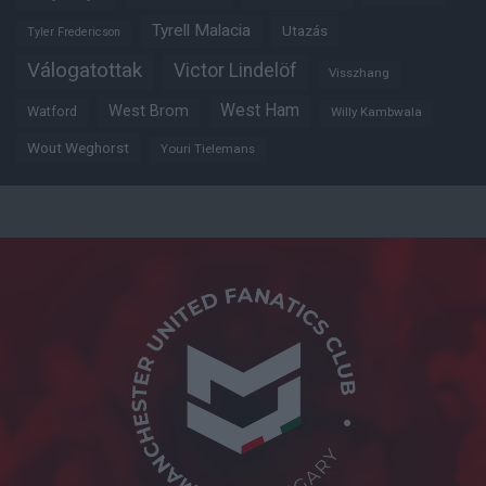
Tyrell Malacia
Utazás
Tyler Fredericson
Válogatottak
Victor Lindelöf
Visszhang
West Ham
West Brom
Watford
Willy Kambwala
Wout Weghorst
Youri Tielemans