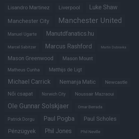
Luke Shaw
Lisandro Martinez
Liverpool
Manchester United
Manchester City
Manutdfanatics.hu
Manuel Ugarte
Marcus Rashford
Marcel Sabitzer
Martin Dubravka
Mason Greenwood
Mason Mount
Matheus Cunha
Matthijs de Ligt
Michael Carrick
Nemanja Matic
Newcastle
Női csapat
Noussair Mazraoui
Norwich City
Ole Gunnar Solskjaer
Omar Berrada
Paul Pogba
Paul Scholes
Patrick Dorgu
Phil Jones
Pénzügyek
Phil Neville