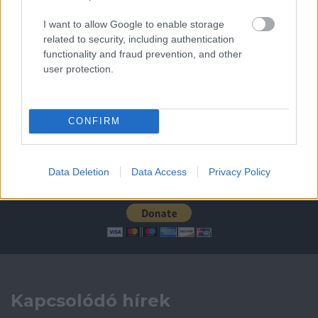
Leeds United
vs
Manchester United
2026-08-12 20:30
I want to allow Google to enable storage
related to security, including authentication
AC Milan
vs
Manchester United
2026-08-15 18:00
functionality and fraud prevention, and other
user protection.
ELŐZŐ MÉRKŐZÉSEK
CONFIRM
Támogatás
Data Deletion
Data Access
Privacy Policy
Támogasd adományoddal
a ManUtdFanatics.hu működését!
Kapcsolódó hírek