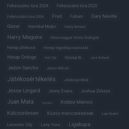
Felkészülési túra 2024
Felkészülési túra 2025
Fred
Gary Neville
Fulham
Felkészülési túra 2026
Glazer
Hannibal Mejbri
Harry Amass
Harry Maguire
Híres magyar Vörös Ördögök
Hónap játékosa
Hónap legjobbja szavazás
Hónap Ördöge
Ifjúsági BL
Hull City
Jack Butland
Jadon Sancho
Jason Wilcox
Játékosértékelés
Játékosprofilok
Jesse Lingard
Jonny Evans
Joshua Zirkzee
Juan Mata
Kobbie Mainoo
Karl Darlow
Kölcsönlesen
Közös meccsnézések
Lee Grant
Ligakupa
Leny Yoro
Leicester City