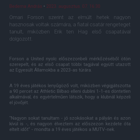
Bederna András
•
2023. augusztus. 07. 16:30
Omari Forson szerint az elmúlt hetek nagyon
hasznosak voltak számára, a fiatal csatár rengeteget
tanult, miközben Erik ten Hag első csapatával
dolgozott.
Forson a United nyolc előszezonbeli mérkőzéséből ötön
szerepelt, és az első csapat többi tagjával együtt utazott
az Egyesült Államokba a 2023-as túrára.
A 19 éves játékos lenyűgöző volt, miközben végigjátszotta
a 90 percet az Athletic Bilbao elleni dublini 1-1-es döntetlen
alkalmával, és egyértelműen látszik, hogy a klubnál képzeli
el jövőjét.
"Nagyon sokat tanultam - jó szokásokat a pályán és azon
kívül is -, és nagyon élveztem az előszezon kezdete óta
eltelt időt" - mondta a 19 éves játékos a MUTV-nek.