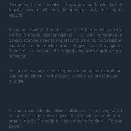
"Rengeteget lehet tanulni - folyamatosan tanulni kell. A
tanulás sosem áll meg, különösen azért, mert fiatal
vagyok."
A londoni születésű csatár - aki 2019-ben csatlakozott a
Vörös Ördögök Akadémiájához - el volt ragadtatva a
csapat szenvedélyes támogatásától az elmúlt időszakban
lejátszott mérkőzések során - legyen szó Norvégiáról,
Skóciáról, az Egyesült Államokról vagy Írországról ezen a
hétvégén.
"Ez őrület, olyasmi, amit még nem tapasztaltam korábban.
Nagyon jó élmény volt átutazni ezekbe az országokba" -
mondta.
A vasárnapi, Athletic elleni találkozó 1-1-re végződött
Facundo Pellistri késői egyenlítő góljának köszönhetően,
amit a Vörös Ördögök teljesen megérdemeltek - Forson
szerint.