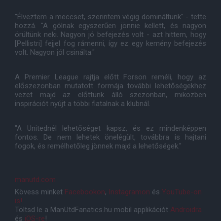
"Élveztem a meccset, szerintem végig domináltunk" - tette
hozzá. "A gólnak egyszerűen jönnie kellett, és nagyon
örültünk neki. Nagyon jó befejezés volt - azt hittem, hogy
[Pellistri] fejjel fog rámenni, így ez egy kemény befejezés
volt. Nagyon jól csinálta."
A Premier League rajtja előtt Forson reméli, hogy az
előszezonban mutatott formája további lehetőségekhez
vezet majd az előttünk álló szezonban, miközben
inspirációt nyújt a többi fiatalnak a klubnál.
"A Unitednél lehetőséget kapsz, és ez mindenképpen
fontos. De nem lehetek önelégült, továbbra is hajtani
fogok, és remélhetőleg jönnek majd a lehetőségek."
manutd.com
Kövess minket
Facebookon
,
Instagramon
és
YouTube-on
is!
Töltsd le a ManUtdFanatics.hu mobil applikációt
Androidra
és
iOS-re
!