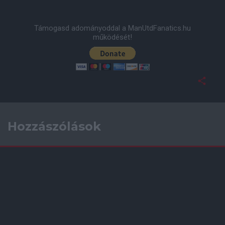
Támogasd adományoddal a ManUtdFanatics.hu
működését!
Hozzászólások