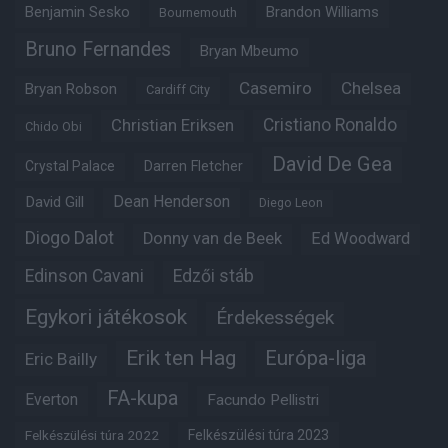
Benjamin Sesko
Brandon Williams
Bournemouth
Bruno Fernandes
Bryan Mbeumo
Casemiro
Chelsea
Bryan Robson
Cardiff City
Christian Eriksen
Cristiano Ronaldo
Chido Obi
David De Gea
Crystal Palace
Darren Fletcher
Dean Henderson
David Gill
Diego Leon
Diogo Dalot
Donny van de Beek
Ed Woodward
Edinson Cavani
Edzői stáb
Egykori játékosok
Érdekességek
Erik ten Hag
Európa-liga
Eric Bailly
FA-kupa
Everton
Facundo Pellistri
Felkészülési túra 2022
Felkészülési túra 2023