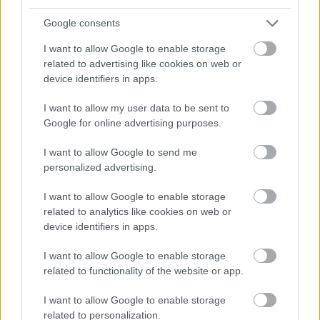
Google consents
I want to allow Google to enable storage
related to advertising like cookies on web or
device identifiers in apps.
I want to allow my user data to be sent to
Google for online advertising purposes.
Meccs Center
I want to allow Google to send me
personalized advertising.
Paris Saint-Germain
vs
I want to allow Google to enable storage
Manchester United
related to analytics like cookies on web or
device identifiers in apps.
Felkészülési szezon 4. mérkőzés
Nya Ullevi, Göteborg
I want to allow Google to enable storage
2026-08-08 17:00
related to functionality of the website or app.
1 nap 12 óra 20 perc 19 másodperc
I want to allow Google to enable storage
related to personalization.