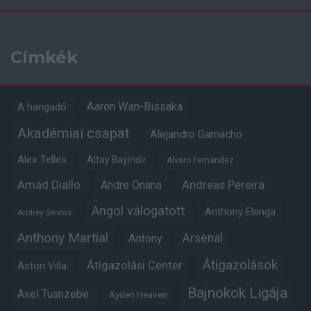
Címkék
Aaron Wan-Bissaka
A hangadó
Akadémiai csapat
Alejandro Garnacho
Alex Telles
Altay Bayindir
Alvaro Fernandez
Amad Diallo
Andre Onana
Andreas Pereira
Angol válogatott
Anthony Elanga
Andrey Santos
Anthony Martial
Arsenal
Antony
Átigazolások
Átigazolási Center
Aston Villa
Bajnokok Ligája
Axel Tuanzebe
Ayden Heaven