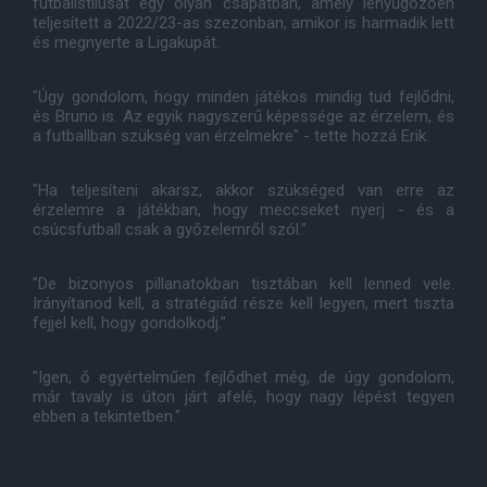
futballstílusát egy olyan csapatban, amely lenyűgözően
teljesített a 2022/23-as szezonban, amikor is harmadik lett
és megnyerte a Ligakupát.
"Úgy gondolom, hogy minden játékos mindig tud fejlődni,
és Bruno is. Az egyik nagyszerű képessége az érzelem, és
a futballban szükség van érzelmekre" - tette hozzá Erik.
"Ha teljesíteni akarsz, akkor szükséged van erre az
érzelemre a játékban, hogy meccseket nyerj - és a
csúcsfutball csak a győzelemről szól."
"De bizonyos pillanatokban tisztában kell lenned vele.
Irányítanod kell, a stratégiád része kell legyen, mert tiszta
fejjel kell, hogy gondolkodj."
"Igen, ő egyértelműen fejlődhet még, de úgy gondolom,
már tavaly is úton járt afelé, hogy nagy lépést tegyen
ebben a tekintetben."