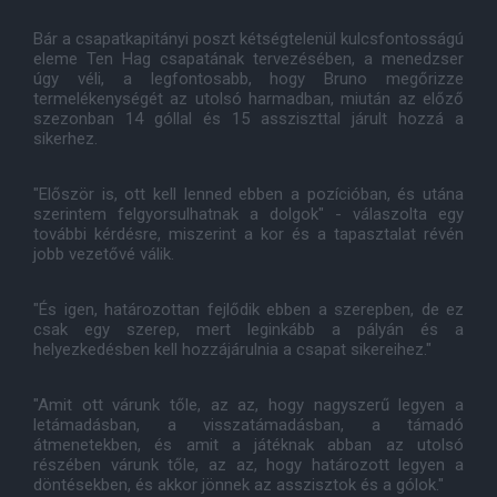
Bár a csapatkapitányi poszt kétségtelenül kulcsfontosságú
eleme Ten Hag csapatának tervezésében, a menedzser
úgy véli, a legfontosabb, hogy Bruno megőrizze
termelékenységét az utolsó harmadban, miután az előző
szezonban 14 góllal és 15 assziszttal járult hozzá a
sikerhez.
"Először is, ott kell lenned ebben a pozícióban, és utána
szerintem felgyorsulhatnak a dolgok" - válaszolta egy
további kérdésre, miszerint a kor és a tapasztalat révén
jobb vezetővé válik.
"És igen, határozottan fejlődik ebben a szerepben, de ez
csak egy szerep, mert leginkább a pályán és a
helyezkedésben kell hozzájárulnia a csapat sikereihez."
"Amit ott várunk tőle, az az, hogy nagyszerű legyen a
letámadásban, a visszatámadásban, a támadó
átmenetekben, és amit a játéknak abban az utolsó
részében várunk tőle, az az, hogy határozott legyen a
döntésekben, és akkor jönnek az asszisztok és a gólok."