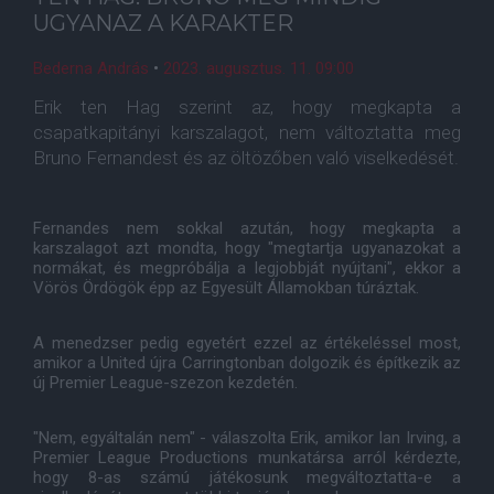
UGYANAZ A KARAKTER
Bederna András
•
2023. augusztus. 11. 09:00
Erik ten Hag szerint az, hogy megkapta a
csapatkapitányi karszalagot, nem változtatta meg
Bruno Fernandest és az öltözőben való viselkedését.
Fernandes nem sokkal azután, hogy megkapta a
karszalagot azt mondta, hogy "megtartja ugyanazokat a
normákat, és megpróbálja a legjobbját nyújtani", ekkor a
Vörös Ördögök épp az Egyesült Államokban túráztak.
A menedzser pedig egyetért ezzel az értékeléssel most,
amikor a United újra Carringtonban dolgozik és építkezik az
új Premier League-szezon kezdetén.
"Nem, egyáltalán nem" - válaszolta Erik, amikor Ian Irving, a
Premier League Productions munkatársa arról kérdezte,
hogy 8-as számú játékosunk megváltoztatta-e a