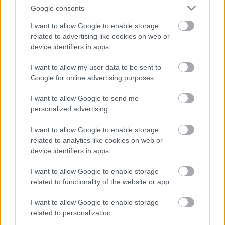
Google consents
Felkészülési szezon 4. mérkőzés
Nya Ullevi, Göteborg
I want to allow Google to enable storage
2026-08-08 17:00
related to advertising like cookies on web or
device identifiers in apps.
1 nap 3 óra 4 perc 38 másodperc
I want to allow my user data to be sent to
Google for online advertising purposes.
Leeds United
vs
Manchester United
2026-08-12 20:30
I want to allow Google to send me
AC Milan
vs
Manchester United
2026-08-15 18:00
personalized advertising.
ELŐZŐ MÉRKŐZÉSEK
I want to allow Google to enable storage
related to analytics like cookies on web or
device identifiers in apps.
Támogatás
I want to allow Google to enable storage
related to functionality of the website or app.
Támogasd adományoddal
I want to allow Google to enable storage
a ManUtdFanatics.hu működését!
related to personalization.