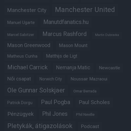
Manchester United
Manchester City
Manutdfanatics.hu
Manuel Ugarte
Marcus Rashford
Marcel Sabitzer
Martin Dubravka
Mason Greenwood
Mason Mount
Matheus Cunha
Matthijs de Ligt
Michael Carrick
Nemanja Matic
Newcastle
Női csapat
Noussair Mazraoui
Norwich City
Ole Gunnar Solskjaer
Omar Berrada
Paul Pogba
Paul Scholes
Patrick Dorgu
Phil Jones
Pénzügyek
Phil Neville
Pletykák, átigazolások
Podcast