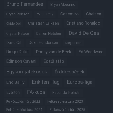
Bruno Fernandes
Bryan Mbeumo
Casemiro
Chelsea
Bryan Robson
Cardiff City
Christian Eriksen
Cristiano Ronaldo
Chido Obi
David De Gea
Crystal Palace
Darren Fletcher
Dean Henderson
David Gill
Diego Leon
Diogo Dalot
Donny van de Beek
Ed Woodward
Edinson Cavani
Edzői stáb
Egykori játékosok
Érdekességek
Erik ten Hag
Európa-liga
Eric Bailly
FA-kupa
Everton
Facundo Pellistri
Felkészülési túra 2022
Felkészülési túra 2023
Felkészülési túra 2024
Felkészülési túra 2025