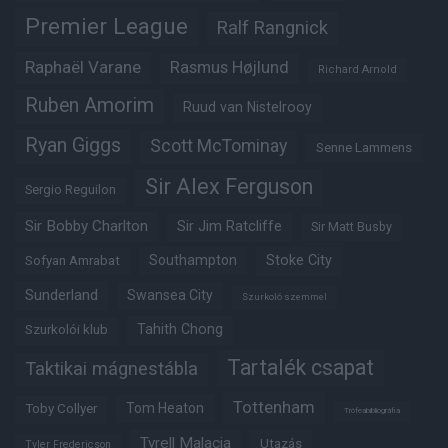
Premier League
Ralf Rangnick
Raphaël Varane
Rasmus Højlund
Richard Arnold
Ruben Amorim
Ruud van Nistelrooy
Ryan Giggs
Scott McTominay
Senne Lammens
Sir Alex Ferguson
Sergio Reguilon
Sir Bobby Charlton
Sir Jim Ratcliffe
Sir Matt Busby
Southampton
Stoke City
Sofyan Amrabat
Sunderland
Swansea City
Szurkoló szemmel
Tahith Chong
Szurkolói klub
Tartalék csapat
Taktikai mágnestábla
Tottenham
Tom Heaton
Toby Collyer
Trófeabibliográfia
Tyrell Malacia
Utazás
Tyler Fredericson