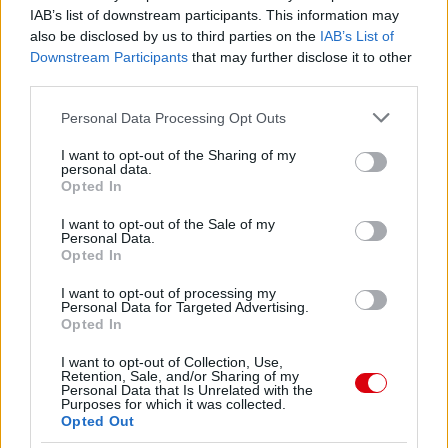
IAB’s list of downstream participants. This information may
also be disclosed by us to third parties on the
IAB’s List of
Downstream Participants
that may further disclose it to other
third parties.
Please note that this website/app uses one or more Google
Personal Data Processing Opt Outs
services and may gather and store information including but
not limited to your visit or usage behaviour. You may click to
I want to opt-out of the Sharing of my
personal data.
grant or deny consent to Google and its third-party tags to
Opted In
use your data for below specified purposes in below Google
consent section.
I want to opt-out of the Sale of my
Personal Data.
Opted In
I want to opt-out of processing my
Personal Data for Targeted Advertising.
Meccs Center
Opted In
I want to opt-out of Collection, Use,
Retention, Sale, and/or Sharing of my
Personal Data that Is Unrelated with the
Paris Saint-Germain
vs
Purposes for which it was collected.
Opted Out
Manchester United