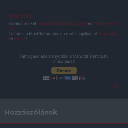
manutd.com
Kövess minket
Facebookon
,
Instagramon
és
YouTube-on
is!
Töltsd le a ManUtdFanatics.hu mobil applikációt
Androidra
és
iOS-re
!
Támogasd adományoddal a ManUtdFanatics.hu
működését!
Hozzászólások