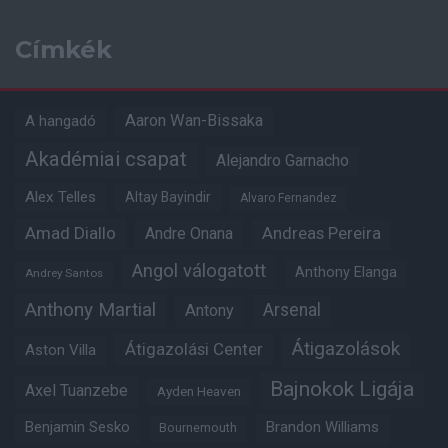
Címkék
Aaron Wan-Bissaka
A hangadó
Akadémiai csapat
Alejandro Garnacho
Alex Telles
Altay Bayindir
Alvaro Fernandez
Amad Diallo
Andre Onana
Andreas Pereira
Angol válogatott
Anthony Elanga
Andrey Santos
Anthony Martial
Arsenal
Antony
Átigazolások
Átigazolási Center
Aston Villa
Bajnokok Ligája
Axel Tuanzebe
Ayden Heaven
Benjamin Sesko
Brandon Williams
Bournemouth