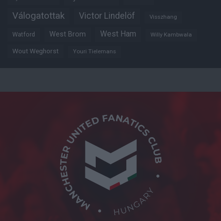
Válogatottak
Victor Lindelöf
Visszhang
West Ham
West Brom
Watford
Willy Kambwala
Wout Weghorst
Youri Tielemans