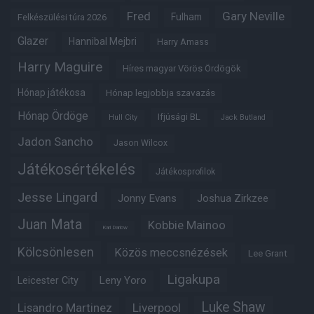
Fred
Gary Neville
Fulham
Felkészülési túra 2026
Glazer
Hannibal Mejbri
Harry Amass
Harry Maguire
Híres magyar Vörös Ördögök
Hónap játékosa
Hónap legjobbja szavazás
Hónap Ördöge
Ifjúsági BL
Hull City
Jack Butland
Jadon Sancho
Jason Wilcox
Játékosértékelés
Játékosprofilok
Jesse Lingard
Jonny Evans
Joshua Zirkzee
Juan Mata
Kobbie Mainoo
Karl Darlow
Kölcsönlesen
Közös meccsnézések
Lee Grant
Ligakupa
Leny Yoro
Leicester City
Luke Shaw
Lisandro Martinez
Liverpool