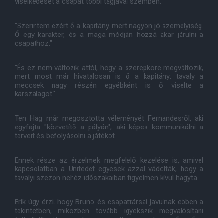
viselkedését a csapat többi tagjával szemben.
"Szerintem ezért ő a kapitány, mert nagyon jó személyiség.
Ő egy karakter, és a maga módján hozzá akar járulni a
csapathoz."
"És ez nem változik attól, hogy a szerepköre megváltozik,
mert most már hivatalosan is ő a kapitány: tavaly a
meccsek nagy részén egyébként is ő viselte a
karszalagot."
Ten Hag már megosztotta véleményét Fernandesről, aki
egyfajta "közvetítő a pályán", aki képes kommunikálni a
terveit és befolyásolni a játékot.
Ennek része az érzelmek megfelelő kezelése is, amivel
kapcsolatban a Unitedet egyesek azzal vádolták, hogy a
tavalyi szezon nehéz időszakaiban figyelmen kívül hagyta.
Erik úgy érzi, hogy Bruno és csapattársai javulnak ebben a
tekintetben, miközben tovább igyekszik megvalósítani