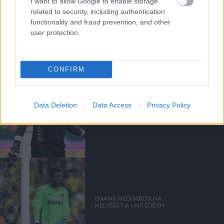
I want to allow Google to enable storage
related to security, including authentication
functionality and fraud prevention, and other
Kapcsolódó hírek
user protection.
ANDRE ONANA
CONFIRM
Data Deletion
Data Access
Privacy Policy
HIVATALOS: ONANA
KÖLCSÖNBEN A
TRABZONSPORHOZ IGAZOL
ONANA MEGHARCOLNA
HELYÉÉRT A UNITEDBEN