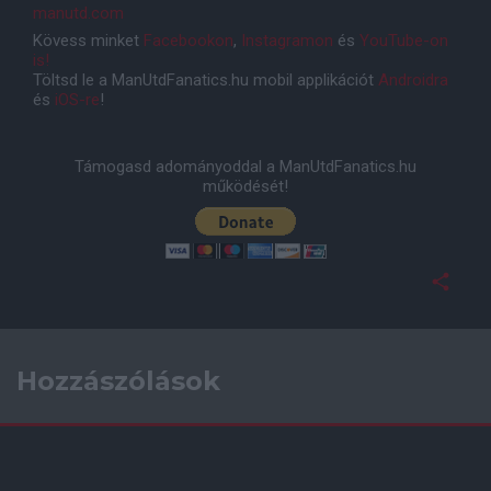
manutd.com
Kövess minket
Facebookon
,
Instagramon
és
YouTube-on
is!
Töltsd le a ManUtdFanatics.hu mobil applikációt
Androidra
és
iOS-re
!
Támogasd adományoddal a ManUtdFanatics.hu
működését!
Hozzászólások