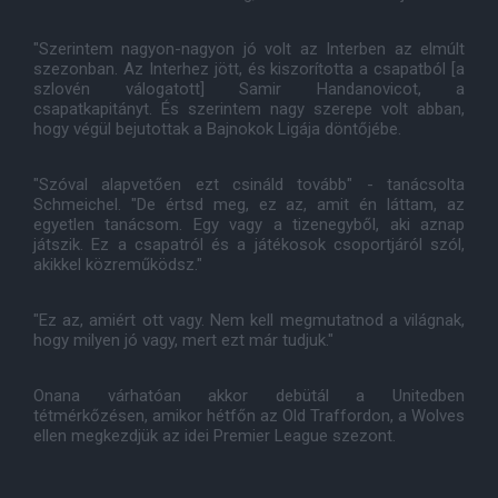
"Szerintem nagyon-nagyon jó volt az Interben az elmúlt
szezonban. Az Interhez jött, és kiszorította a csapatból [a
szlovén válogatott] Samir Handanovicot, a
csapatkapitányt. És szerintem nagy szerepe volt abban,
hogy végül bejutottak a Bajnokok Ligája döntőjébe.
"Szóval alapvetően ezt csináld tovább" - tanácsolta
Schmeichel. "De értsd meg, ez az, amit én láttam, az
egyetlen tanácsom. Egy vagy a tizenegyből, aki aznap
játszik. Ez a csapatról és a játékosok csoportjáról szól,
akikkel közreműködsz."
"Ez az, amiért ott vagy. Nem kell megmutatnod a világnak,
hogy milyen jó vagy, mert ezt már tudjuk."
Onana várhatóan akkor debütál a Unitedben
tétmérkőzésen, amikor hétfőn az Old Traffordon, a Wolves
ellen megkezdjük az idei Premier League szezont.