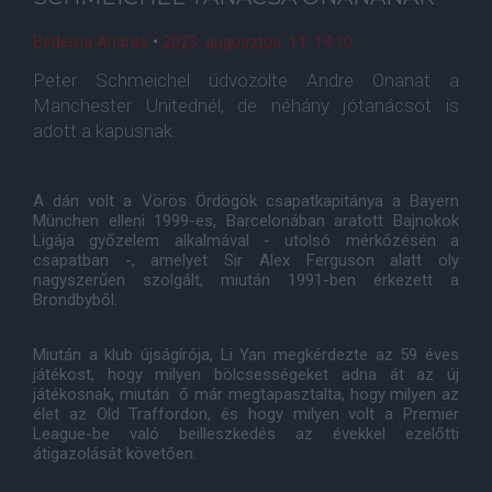
Bederna András
•
2023. augusztus. 11. 14:10
Peter Schmeichel üdvözölte Andre Onanat a
Manchester Unitednél, de néhány jótanácsot is
adott a kapusnak.
A dán volt a Vörös Ördögök csapatkapitánya a Bayern
München elleni 1999-es, Barcelonában aratott Bajnokok
Ligája győzelem alkalmával - utolsó mérkőzésén a
csapatban -, amelyet Sir Alex Ferguson alatt oly
nagyszerűen szolgált, miután 1991-ben érkezett a
Brondbyből.
Miután a klub újságírója, Li Yan megkérdezte az 59 éves
játékost, hogy milyen bölcsességeket adna át az új
játékosnak, miután ő már megtapasztalta, hogy milyen az
élet az Old Traffordon, és hogy milyen volt a Premier
League-be való beilleszkedés az évekkel ezelőtti
átigazolását követően.