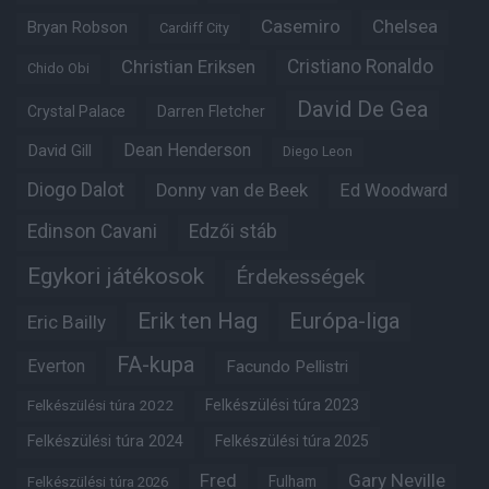
Casemiro
Chelsea
Bryan Robson
Cardiff City
Christian Eriksen
Cristiano Ronaldo
Chido Obi
David De Gea
Crystal Palace
Darren Fletcher
Dean Henderson
David Gill
Diego Leon
Diogo Dalot
Donny van de Beek
Ed Woodward
Edinson Cavani
Edzői stáb
Egykori játékosok
Érdekességek
Erik ten Hag
Európa-liga
Eric Bailly
FA-kupa
Everton
Facundo Pellistri
Felkészülési túra 2022
Felkészülési túra 2023
Felkészülési túra 2024
Felkészülési túra 2025
Fred
Gary Neville
Fulham
Felkészülési túra 2026