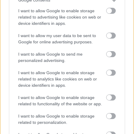
Nya Ullevi, Göteborg
Google consents
2026-08-08 17:00
I want to allow Google to enable storage
related to advertising like cookies on web or
device identifiers in apps.
Leeds United
vs
Manchester United
2026-08-12 20:30
I want to allow my user data to be sent to
Google for online advertising purposes.
AC Milan
vs
Manchester United
2026-08-15 18:00
I want to allow Google to send me
ELŐZŐ MÉRKŐZÉSEK
personalized advertising.
I want to allow Google to enable storage
Támogatás
related to analytics like cookies on web or
device identifiers in apps.
I want to allow Google to enable storage
Támogasd adományoddal
a ManUtdFanatics.hu működését!
related to functionality of the website or app.
I want to allow Google to enable storage
related to personalization.