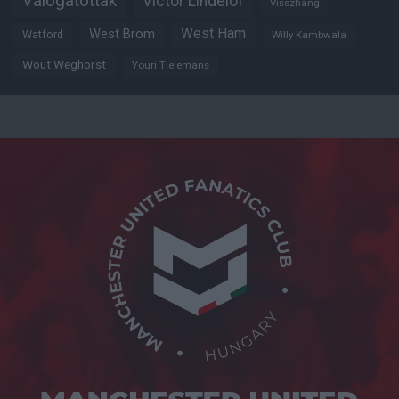
Válogatottak
Victor Lindelöf
Visszhang
West Ham
West Brom
Watford
Willy Kambwala
Wout Weghorst
Youri Tielemans