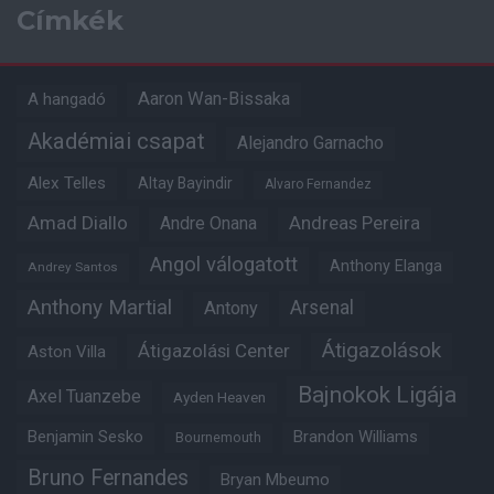
Címkék
Aaron Wan-Bissaka
A hangadó
Akadémiai csapat
Alejandro Garnacho
Alex Telles
Altay Bayindir
Alvaro Fernandez
Amad Diallo
Andre Onana
Andreas Pereira
Angol válogatott
Anthony Elanga
Andrey Santos
Anthony Martial
Arsenal
Antony
Átigazolások
Átigazolási Center
Aston Villa
Bajnokok Ligája
Axel Tuanzebe
Ayden Heaven
Benjamin Sesko
Brandon Williams
Bournemouth
Bruno Fernandes
Bryan Mbeumo