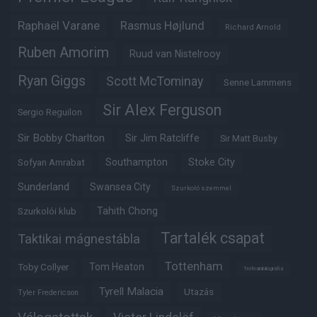
Raphaël Varane
Rasmus Højlund
Richard Arnold
Ruben Amorim
Ruud van Nistelrooy
Ryan Giggs
Scott McTominay
Senne Lammens
Sir Alex Ferguson
Sergio Reguilon
Sir Bobby Charlton
Sir Jim Ratcliffe
Sir Matt Busby
Southampton
Stoke City
Sofyan Amrabat
Sunderland
Swansea City
Szurkoló szemmel
Tahith Chong
Szurkolói klub
Tartalék csapat
Taktikai mágnestábla
Tottenham
Tom Heaton
Toby Collyer
Trófeabibliográfia
Tyrell Malacia
Utazás
Tyler Fredericson