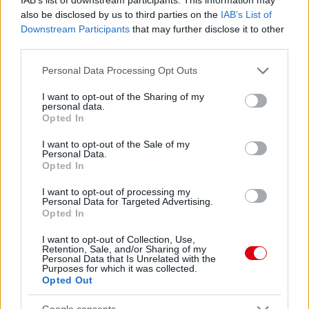
also be disclosed by us to third parties on the
IAB’s List of
Downstream Participants
that may further disclose it to other
third parties.
Please note that this website/app uses one or more Google
Personal Data Processing Opt Outs
services and may gather and store information including but
not limited to your visit or usage behaviour. You may click to
I want to opt-out of the Sharing of my
personal data.
grant or deny consent to Google and its third-party tags to
Opted In
use your data for below specified purposes in below Google
consent section.
I want to opt-out of the Sale of my
Personal Data.
Opted In
Meccs Center
I want to opt-out of processing my
Personal Data for Targeted Advertising.
Opted In
I want to opt-out of Collection, Use,
Paris Saint-Germain
vs
Retention, Sale, and/or Sharing of my
Personal Data that Is Unrelated with the
Manchester United
Purposes for which it was collected.
Opted Out
Felkészülési szezon 4. mérkőzés