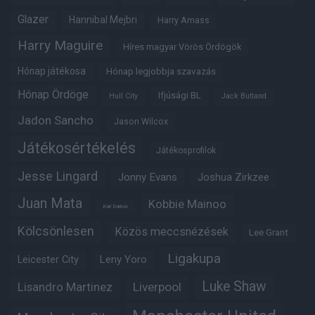
Glazer
Hannibal Mejbri
Harry Amass
Harry Maguire
Híres magyar Vörös Ördögök
Hónap játékosa
Hónap legjobbja szavazás
Hónap Ördöge
Ifjúsági BL
Hull City
Jack Butland
Jadon Sancho
Jason Wilcox
Játékosértékelés
Játékosprofilok
Jesse Lingard
Jonny Evans
Joshua Zirkzee
Juan Mata
Kobbie Mainoo
Karl Darlow
Kölcsönlesen
Közös meccsnézések
Lee Grant
Ligakupa
Leny Yoro
Leicester City
Luke Shaw
Lisandro Martinez
Liverpool