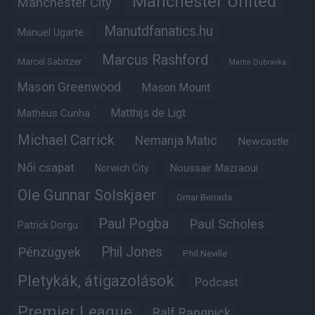
Manchester United
Manchester City
Manutdfanatics.hu
Manuel Ugarte
Marcus Rashford
Marcel Sabitzer
Martin Dubravka
Mason Greenwood
Mason Mount
Matheus Cunha
Matthijs de Ligt
Michael Carrick
Nemanja Matic
Newcastle
Női csapat
Noussair Mazraoui
Norwich City
Ole Gunnar Solskjaer
Omar Berrada
Paul Pogba
Paul Scholes
Patrick Dorgu
Phil Jones
Pénzügyek
Phil Neville
Pletykák, átigazolások
Podcast
Premier League
Ralf Rangnick