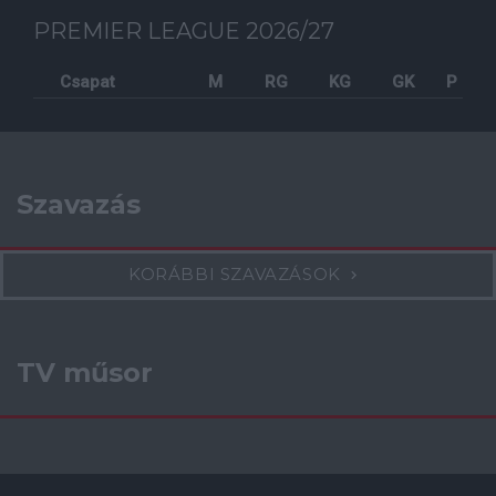
PREMIER LEAGUE 2026/27
Csapat
M
RG
KG
GK
P
Szavazás
KORÁBBI SZAVAZÁSOK
TV műsor