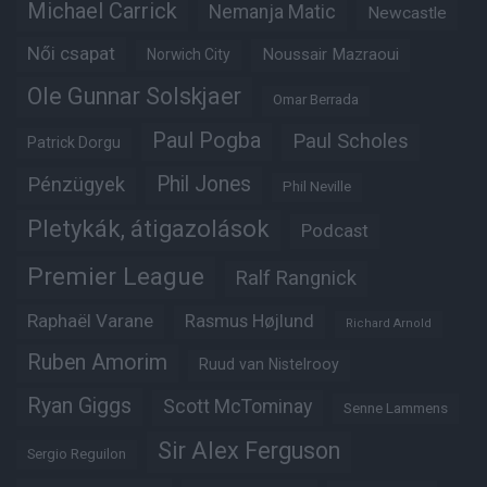
Michael Carrick
Nemanja Matic
Newcastle
Női csapat
Noussair Mazraoui
Norwich City
Ole Gunnar Solskjaer
Omar Berrada
Paul Pogba
Paul Scholes
Patrick Dorgu
Phil Jones
Pénzügyek
Phil Neville
Pletykák, átigazolások
Podcast
Premier League
Ralf Rangnick
Raphaël Varane
Rasmus Højlund
Richard Arnold
Ruben Amorim
Ruud van Nistelrooy
Ryan Giggs
Scott McTominay
Senne Lammens
Sir Alex Ferguson
Sergio Reguilon