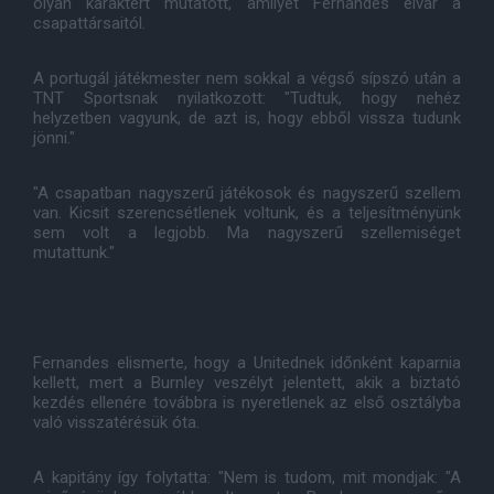
olyan karaktert mutatott, amilyet Fernandes elvár a
csapattársaitól.
A portugál játékmester nem sokkal a végső sípszó után a
TNT Sportsnak nyilatkozott: "Tudtuk, hogy nehéz
helyzetben vagyunk, de azt is, hogy ebből vissza tudunk
jönni."
"A csapatban nagyszerű játékosok és nagyszerű szellem
van. Kicsit szerencsétlenek voltunk, és a teljesítményünk
sem volt a legjobb. Ma nagyszerű szellemiséget
mutattunk."
Fernandes elismerte, hogy a Unitednek időnként kaparnia
kellett, mert a Burnley veszélyt jelentett, akik a biztató
kezdés ellenére továbbra is nyeretlenek az első osztályba
való visszatérésük óta.
A kapitány így folytatta: "Nem is tudom, mit mondjak: "A