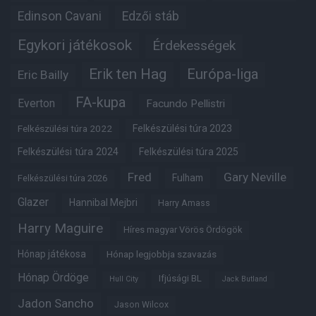
Edinson Cavani
Edzői stáb
Egykori játékosok
Érdekességek
Erik ten Hag
Európa-liga
Eric Bailly
FA-kupa
Everton
Facundo Pellistri
Felkészülési túra 2022
Felkészülési túra 2023
Felkészülési túra 2024
Felkészülési túra 2025
Fred
Gary Neville
Fulham
Felkészülési túra 2026
Glazer
Hannibal Mejbri
Harry Amass
Harry Maguire
Híres magyar Vörös Ördögök
Hónap játékosa
Hónap legjobbja szavazás
Hónap Ördöge
Ifjúsági BL
Hull City
Jack Butland
Jadon Sancho
Jason Wilcox