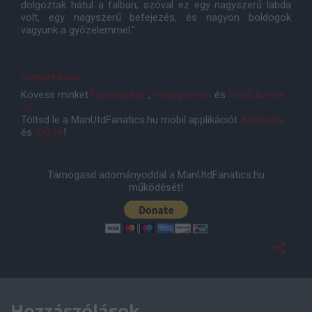
dolgoztak hátul a falban, szóval ez egy nagyszerű labda
volt, egy nagyszerű befejezés, és nagyon boldogok
vagyunk a győzelemmel."
manutd.com
Kövess minket
Facebookon
,
Instagramon
és
YouTube-on
is!
Töltsd le a ManUtdFanatics.hu mobil applikációt
Androidra
és
iOS-re
!
Támogasd adományoddal a ManUtdFanatics.hu
működését!
Hozzászólások