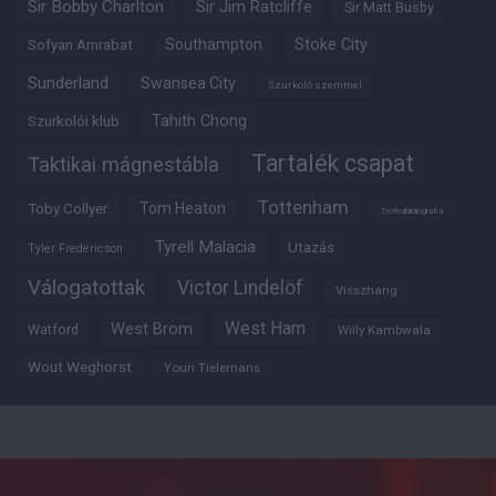
Sir Bobby Charlton
Sir Jim Ratcliffe
Sir Matt Busby
Southampton
Stoke City
Sofyan Amrabat
Sunderland
Swansea City
Szurkoló szemmel
Tahith Chong
Szurkolói klub
Tartalék csapat
Taktikai mágnestábla
Tottenham
Tom Heaton
Toby Collyer
Trófeabibliográfia
Tyrell Malacia
Utazás
Tyler Fredericson
Válogatottak
Victor Lindelöf
Visszhang
West Ham
West Brom
Watford
Willy Kambwala
Wout Weghorst
Youri Tielemans