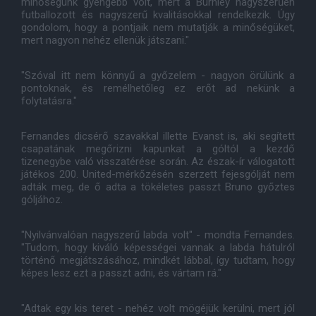
minőségünk gyengébb volt, mert a Burnley nagyszerűen
futballozott és nagyszerű kvalitásokkal rendelkezik. Úgy
gondolom, hogy a pontjaik nem mutatják a minőségüket,
mert nagyon nehéz ellenük játszani."
"Szóval itt nem könnyű a győzelem - nagyon örülünk a
pontoknak, és remélhetőleg ez erőt ad nekünk a
folytatásra."
Fernandes dicsérő szavakkal illette Evanst is, aki segített
csapatának megőrizni kapunkat a góltól a kezdő
tizenegybe való visszatérése során. Az észak-ír válogatott
játékos 200. United-mérkőzésén szerzett fejesgólját nem
adták meg, de ő adta a tökéletes passzt Bruno győztes
góljához.
"Nyilvánvalóan nagyszerű labda volt" - mondta Fernandes.
"Tudom, hogy kiváló képességei vannak a labda hátulról
történő megjátszásához, mindkét lábbal, így tudtam, hogy
képes lesz ezt a passzt adni, és vártam rá."
"Adtak egy kis teret - nehéz volt mögéjük kerülni, mert jól