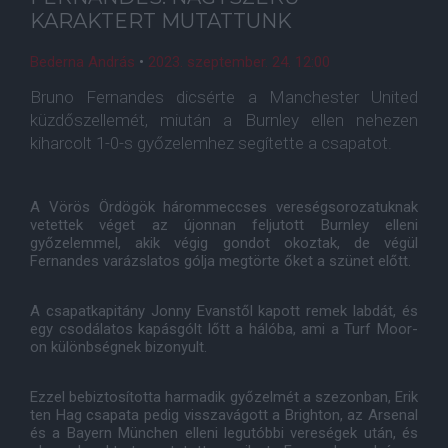
KARAKTERT MUTATTUNK
Bederna András
•
2023. szeptember. 24. 12:00
Bruno Fernandes dicsérte a Manchester United
küzdőszellemét, miután a Burnley ellen nehezen
kiharcolt 1-0-s győzelemhez segítette a csapatot.
A Vörös Ördögök hárommeccses vereségsorozatuknak
vetettek véget az újonnan feljutott Burnley elleni
győzelemmel, akik végig gondot okoztak, de végül
Fernandes varázslatos gólja megtörte őket a szünet előtt.
A csapatkapitány Jonny Evanstől kapott remek labdát, és
egy csodálatos kapásgólt lőtt a hálóba, ami a Turf Moor-
on különbségnek bizonyult.
Ezzel bebiztosította harmadik győzelmét a szezonban, Erik
ten Hag csapata pedig visszavágott a Brighton, az Arsenal
és a Bayern München elleni legutóbbi vereségek után, és