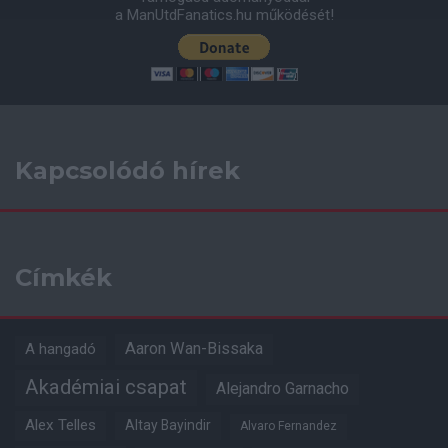
a ManUtdFanatics.hu működését!
Kapcsolódó hírek
Címkék
Aaron Wan-Bissaka
A hangadó
Akadémiai csapat
Alejandro Garnacho
Alex Telles
Altay Bayindir
Alvaro Fernandez