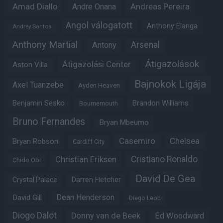
Amad Diallo
Andre Onana
Andreas Pereira
Angol válogatott
Anthony Elanga
Andrey Santos
Anthony Martial
Arsenal
Antony
Átigazolások
Átigazolási Center
Aston Villa
Bajnokok Ligája
Axel Tuanzebe
Ayden Heaven
Benjamin Sesko
Brandon Williams
Bournemouth
Bruno Fernandes
Bryan Mbeumo
Casemiro
Chelsea
Bryan Robson
Cardiff City
Christian Eriksen
Cristiano Ronaldo
Chido Obi
David De Gea
Crystal Palace
Darren Fletcher
Dean Henderson
David Gill
Diego Leon
Diogo Dalot
Donny van de Beek
Ed Woodward