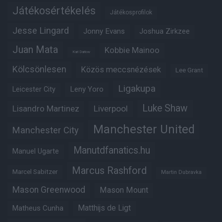
Játékosértékelés
Játékosprofilok
Jesse Lingard
Jonny Evans
Joshua Zirkzee
Juan Mata
Kobbie Mainoo
Karl Darlow
Kölcsönlesen
Közös meccsnézések
Lee Grant
Ligakupa
Leny Yoro
Leicester City
Luke Shaw
Lisandro Martinez
Liverpool
Manchester United
Manchester City
Manutdfanatics.hu
Manuel Ugarte
Marcus Rashford
Marcel Sabitzer
Martin Dubravka
Mason Greenwood
Mason Mount
Matheus Cunha
Matthijs de Ligt