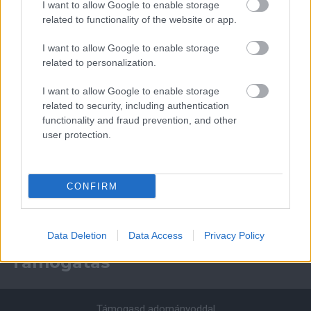
Paris Saint-Germain
vs
I want to allow Google to enable storage
related to functionality of the website or app.
Manchester United
I want to allow Google to enable storage
Felkészülési szezon 4. mérkőzés
related to personalization.
Nya Ullevi, Göteborg
2026-08-08 17:00
I want to allow Google to enable storage
related to security, including authentication
0 nap 21 óra 21 perc 39 másodperc
functionality and fraud prevention, and other
user protection.
Leeds United
vs
Manchester United
2026-08-12 20:30
AC Milan
vs
Manchester United
2026-08-15 18:00
CONFIRM
ELŐZŐ MÉRKŐZÉSEK
Data Deletion
Data Access
Privacy Policy
Támogatás
Támogasd adományoddal