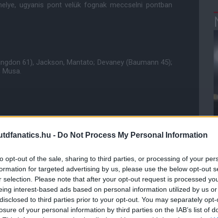
helye, ugyanis pont velük fognak meccselni pontban
ngdon 61), Jackson, Mantato; Devaney (Baumann 45);
i, Musa.
dfanatics.hu -
Do Not Process My Personal Information
ube-on is!
droidra
és
iOS-re
!
to opt-out of the sale, sharing to third parties, or processing of your per
formation for targeted advertising by us, please use the below opt-out s
ManUtdFanatics.hu működését!
r selection. Please note that after your opt-out request is processed y
eing interest-based ads based on personal information utilized by us or
disclosed to third parties prior to your opt-out. You may separately opt-
losure of your personal information by third parties on the IAB’s list of