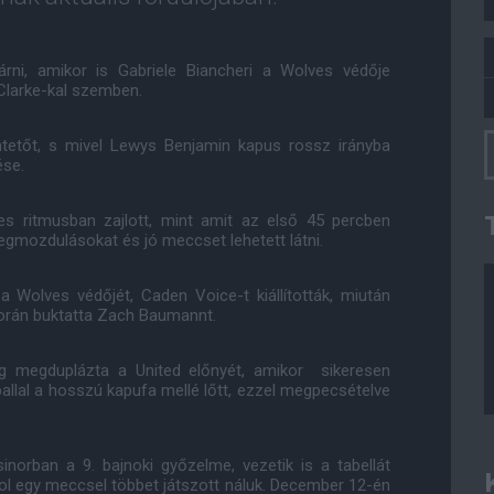
árni, amikor is Gabriele Biancheri a Wolves védője
Clarke-kal szemben.
tetőt, s mivel Lewys Benjamin kapus rossz irányba
ése.
es ritmusban zajlott, mint amit az első 45 percben
megmozdulásokat és jó meccset lehetett látni.
 Wolves védőjét, Caden Voice-t kiállították, miután
során buktatta Zach Baumannt.
 megduplázta a United előnyét, amikor sikeresen
allal a hosszú kapufa mellé lőtt, ezzel megpecsételve
norban a 9. bajnoki győzelme, vezetik is a tabellát
ool egy meccsel többet játszott náluk. December 12-én