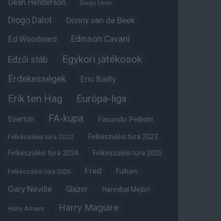
Dean Henderson
Diego Leon
Diogo Dalot
Donny van de Beek
Edinson Cavani
Ed Woodward
Egykori játékosok
Edzői stáb
Érdekességek
Eric Bailly
Erik ten Hag
Európa-liga
FA-kupa
Everton
Facundo Pellistri
Felkészülési túra 2022
Felkészülési túra 2023
Felkészülési túra 2024
Felkészülési túra 2025
Fred
Fulham
Felkészülési túra 2026
Gary Neville
Glazer
Hannibal Mejbri
Harry Maguire
Harry Amass