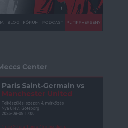
IA
BLOG
FÓRUM
PODCAST
PL TIPPVERSENY
Meccs Center
Paris Saint-Germain
vs
Manchester United
Felkészülési szezon 4. mérkőzés
Nya Ullevi, Göteborg
2026-08-08 17:00
1 nap 20 óra 1 perc 44 másodperc