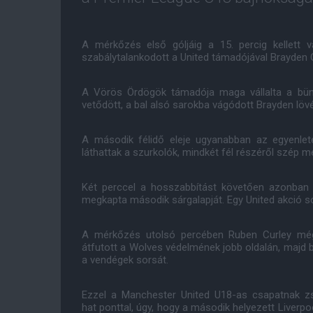
A mérkőzés első góljáig a 15. percig kellett v
szabálytalankodott a United támadójával Brayden 
A Vörös Ördögök támadója maga vállalta a bün
vetődött, a bal alsó sarokba vágódott Brayden löv
A második félidő eleje ugyanabban az egyenlet
láthattak a szurkolók, mindkét fél részéről szép 
Két perccel a hosszabbítást követően azonban a
megkapta második sárgalapját. Egy United akció 
A mérkőzés utolsó percében Ruben Curley még
átfutott a Wolves védelmének jobb oldalán, majd b
a vendégek sorsát.
Ezzel a Manchester United U18-as csapatnak zsi
hat ponttal, úgy, hogy a második helyezett Liverp