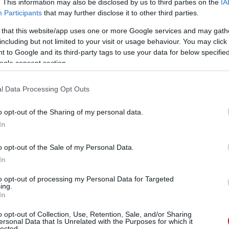
. This information may also be disclosed by us to third parties on the
IA
Participants
that may further disclose it to other third parties.
 that this website/app uses one or more Google services and may gath
including but not limited to your visit or usage behaviour. You may click 
 to Google and its third-party tags to use your data for below specifi
ogle consent section.
l Data Processing Opt Outs
o opt-out of the Sharing of my personal data.
In
o opt-out of the Sale of my Personal Data.
In
to opt-out of processing my Personal Data for Targeted
ing.
In
o opt-out of Collection, Use, Retention, Sale, and/or Sharing
ersonal Data that Is Unrelated with the Purposes for which it
lected.