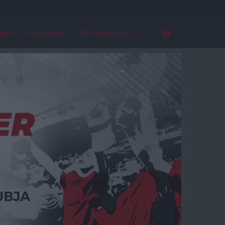
ldal
Regisztráció
Elfelejtett jelszó