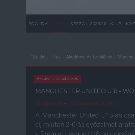
FŐOLDAL
HÍREK
SZEZON 2025/26
KLUB
KÖZ
Főoldal
Hírek
Akadémia és tartalékok
Manchest
Akadémia és tartalékok
MANCHESTER UNITED U18 - WOL
Szilágyi Gábor
•
2023. december. 03. 09:00
A Manchester United U18-as csa
el, miután 2-0-ás győzelmet arat
a Premier League U18 bajnokságán