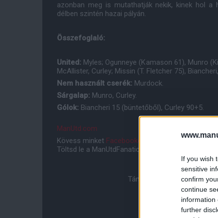
azonban meg is mutathatják nekik, kinek hol a 
délben szintén hazai pályán.
Összefoglaló:
United:
Myles; Ogunneye (Kamason 61), Munro (Ki
McAllister, Curley; Missin (T. Fletcher 75), Biancher
Nem használt cserék:
Murdock.
Sárgalap:
Munro, Curley.
Gólok:
Biancheri 15 (büntetőből), Curley 90+5.
ManUtd.com
www.manut
Kövess minket
Facebookon
,
Instagramon
és
YouT
Töltsd le a ManUtdFanatics.hu mobil applikációt
An
If you wish 
sensitive in
Támogasd adományoddal a 
confirm you
continue se
information 
further disc