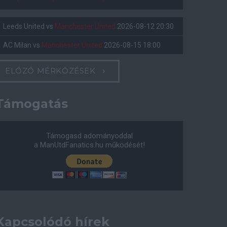
Leeds United
vs
Manchester United
2026-08-12 20:30
AC Milan
vs
Manchester United
2026-08-15 18:00
ELŐZŐ MÉRKŐZÉSEK
Támogatás
Támogasd adományoddal
a ManUtdFanatics.hu működését!
Kapcsolódó hírek