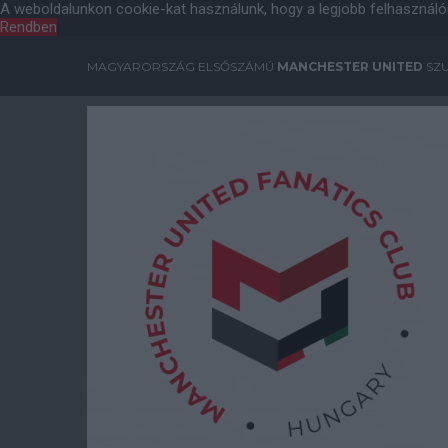
A weboldalunkon cookie-kat használunk, hogy a legjobb felhasználó
Rendben
MAGYARORSZÁG ELSŐSZÁMÚ
MANCHESTER UNITED
SZU