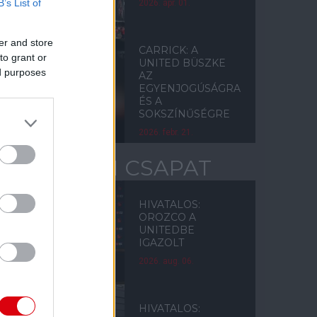
B’s List of
2026. ápr. 01.
er and store
CARRICK: A
to grant or
UNITED BÜSZKE
ed purposes
AZ
EGYENJOGÚSÁGRA
ÉS A
SOKSZÍNŰSÉGRE
2026. febr. 21.
AKADÉMIAI CSAPAT
HIVATALOS:
OROZCO A
UNITEDBE
IGAZOLT
2026. aug. 06.
HIVATALOS: