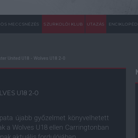
ÖS MECCSNÉZÉS
SZURKOLÓI KLUB
UTAZÁS
ENCIKLOPÉD
er United U18 - Wolves U18 2-0
VES U18 2-0
pata újabb győzelmet könyvelhetett
tak a Wolves U18 ellen Carringtonban
ak aktuális fordulójában.