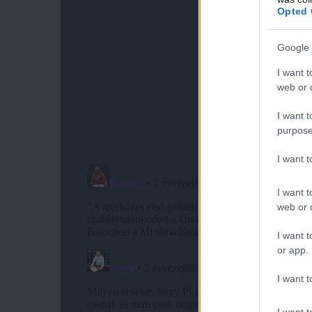
Opted 
Google 
I want t
web or d
I want t
purpose
I want 
I want t
web or d
I want t
or app.
I want t
I want t