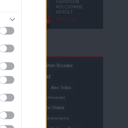
HARRISON
KÖLCSÖNBE
KERÜLT
2026. júl. 28.
Címkék
Aaron Wan-Bissaka
A hangadó
Akadémiai csapat
Alejandro Garnacho
Alex Telles
Altay Bayindir
Alvaro Fernandez
Amad Diallo
Andre Onana
Andreas Pereira
Andrey Santos