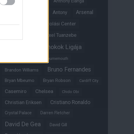
Angol válogatott
Anthony Elanga
Anthony Martial
Arsenal
Antony
Átigazolási Center
Aston Villa
Átigazolások
Axel Tuanzebe
Bajnokok Ligája
Ayden Heaven
Benjamin Sesko
Bournemouth
Bruno Fernandes
Brandon Williams
Bryan Mbeumo
Bryan Robson
Cardiff City
Casemiro
Chelsea
Chido Obi
Christian Eriksen
Cristiano Ronaldo
Crystal Palace
Darren Fletcher
David De Gea
David Gill