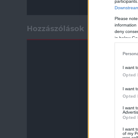
participants
Downstream 
Please note
information 
Hozzászólások
deny consent
in below Go
Persona
I want t
Opted 
I want t
Opted 
I want 
Advertis
Opted 
I want t
of my P
was col