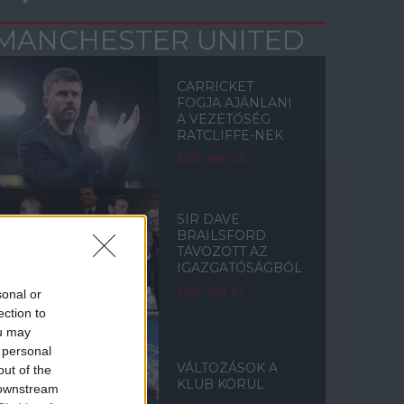
MANCHESTER UNITED
CARRICKET
FOGJA AJÁNLANI
A VEZETŐSÉG
RATCLIFFE-NEK
2026. máj. 13.
SIR DAVE
BRAILSFORD
TÁVOZOTT AZ
IGAZGATÓSÁGBÓL
2026. máj. 07.
sonal or
ection to
ou may
 personal
VÁLTOZÁSOK A
out of the
KLUB KÖRÜL
 downstream