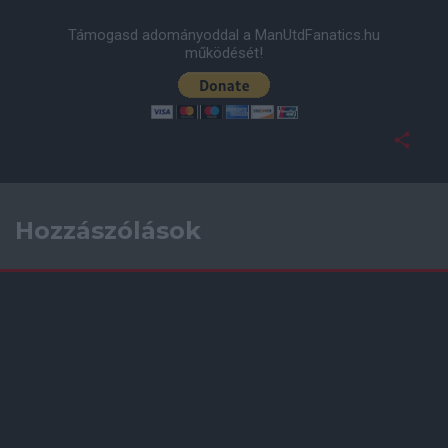
Támogasd adományoddal a ManUtdFanatics.hu
működését!
Hozzászólások