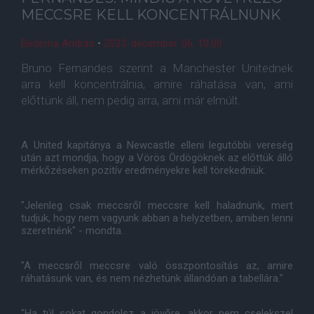
MECCSRE KELL KONCENTRÁLNUNK
Bederna András
•
2023. december. 06. 10:00
Bruno Fernandes szerint a Manchester Unitednek
arra kell koncentrálnia, amire ráhatása van, ami
előttünk áll, nem pedig arra, ami már elmúlt.
A United kapitánya a Newcastle elleni legutóbbi vereség
után azt mondja, hogy a Vörös Ördögöknek az előttük álló
mérkőzéseken pozitív eredményekre kell törekedniük.
"Jelenleg csak meccsről meccsre kell haladnunk, mert
tudjuk, hogy nem vagyunk abban a helyzetben, amiben lenni
szeretnénk" - mondta.
"A meccsről meccsre való összpontosítás az, amire
ráhatásunk van, és nem nézhetünk állandóan a tabellára."
"Ha túl sokat gondolsz a jövőre, akkor nem cselekszel