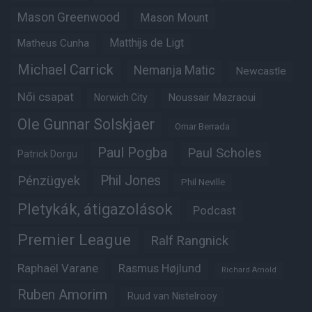
Mason Greenwood
Mason Mount
Matheus Cunha
Matthijs de Ligt
Michael Carrick
Nemanja Matic
Newcastle
Női csapat
Noussair Mazraoui
Norwich City
Ole Gunnar Solskjaer
Omar Berrada
Paul Pogba
Paul Scholes
Patrick Dorgu
Phil Jones
Pénzügyek
Phil Neville
Pletykák, átigazolások
Podcast
Premier League
Ralf Rangnick
Raphaël Varane
Rasmus Højlund
Richard Arnold
Ruben Amorim
Ruud van Nistelrooy