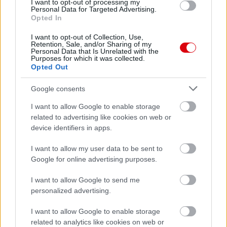
I want to opt-out of processing my
Leeds United
vs
Manchester United
2026-08-12 20:30
Personal Data for Targeted Advertising.
Opted In
AC Milan
vs
Manchester United
2026-08-15 18:00
I want to opt-out of Collection, Use,
Retention, Sale, and/or Sharing of my
ELŐZŐ MÉRKŐZÉSEK
Personal Data that Is Unrelated with the
Purposes for which it was collected.
Opted Out
Támogatás
Google consents
I want to allow Google to enable storage
Támogasd adományoddal
related to advertising like cookies on web or
a ManUtdFanatics.hu működését!
device identifiers in apps.
I want to allow my user data to be sent to
Google for online advertising purposes.
I want to allow Google to send me
personalized advertising.
Kapcsolódó hírek
I want to allow Google to enable storage
related to analytics like cookies on web or