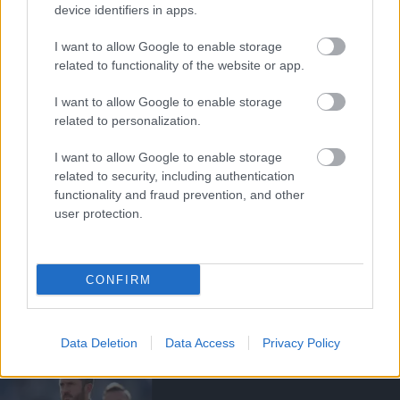
BRUNO FERNANDES
device identifiers in apps.
I want to allow Google to enable storage
related to functionality of the website or app.
I want to allow Google to enable storage
TOVÁBBI NÉGY VÖRÖS
ÖRDÖG TÉRT VISSZA
related to personalization.
CARRINGTONBA
I want to allow Google to enable storage
related to security, including authentication
functionality and fraud prevention, and other
user protection.
FERNANDES MEGDÖNTÖTTE
A PREMIER LEAGUE
CONFIRM
GÓLPASSZREKORDJÁT
Data Deletion
Data Access
Privacy Policy