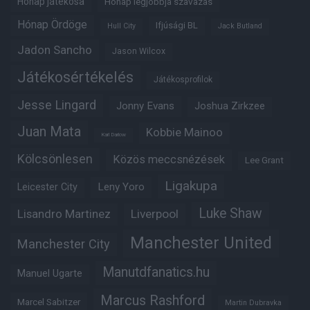
Hónap játékosa
Hónap legjobbja szavazás
Hónap Ördöge
Ifjúsági BL
Hull City
Jack Butland
Jadon Sancho
Jason Wilcox
Játékosértékelés
Játékosprofilok
Jesse Lingard
Jonny Evans
Joshua Zirkzee
Juan Mata
Kobbie Mainoo
Karl Darlow
Kölcsönlesen
Közös meccsnézések
Lee Grant
Ligakupa
Leny Yoro
Leicester City
Luke Shaw
Lisandro Martinez
Liverpool
Manchester United
Manchester City
Manutdfanatics.hu
Manuel Ugarte
Marcus Rashford
Marcel Sabitzer
Martin Dubravka