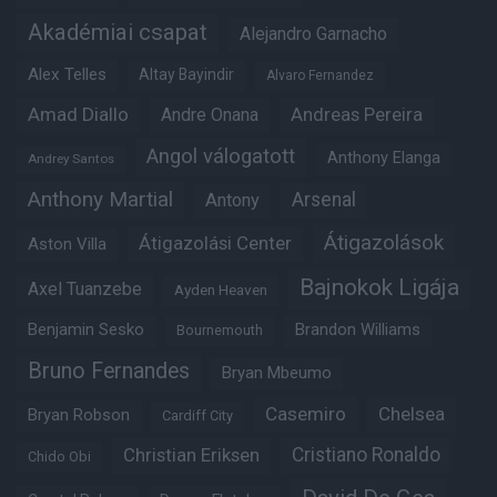
Akadémiai csapat
Alejandro Garnacho
Alex Telles
Altay Bayindir
Alvaro Fernandez
Amad Diallo
Andre Onana
Andreas Pereira
Angol válogatott
Anthony Elanga
Andrey Santos
Anthony Martial
Arsenal
Antony
Átigazolások
Átigazolási Center
Aston Villa
Bajnokok Ligája
Axel Tuanzebe
Ayden Heaven
Benjamin Sesko
Brandon Williams
Bournemouth
Bruno Fernandes
Bryan Mbeumo
Casemiro
Chelsea
Bryan Robson
Cardiff City
Christian Eriksen
Cristiano Ronaldo
Chido Obi