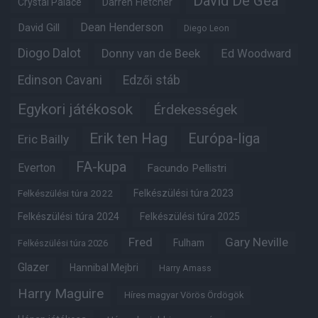
David De Gea
Crystal Palace
Darren Fletcher
Dean Henderson
David Gill
Diego Leon
Diogo Dalot
Donny van de Beek
Ed Woodward
Edinson Cavani
Edzői stáb
Egykori játékosok
Érdekességek
Erik ten Hag
Európa-liga
Eric Bailly
FA-kupa
Everton
Facundo Pellistri
Felkészülési túra 2022
Felkészülési túra 2023
Felkészülési túra 2024
Felkészülési túra 2025
Fred
Gary Neville
Fulham
Felkészülési túra 2026
Glazer
Hannibal Mejbri
Harry Amass
Harry Maguire
Híres magyar Vörös Ördögök