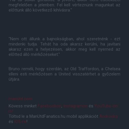
megfelelően a jelenben. Fel kell vérteznünk magunkat az
előttünk álló következő kihívásra."
"Nem ott állunk a bajnokságban, ahol szeretnénk - ezt
mindenki tudja. Tehát ha oda akarsz kerülni, ha javítani
akarsz ezen a helyezésen, akkor meg kell nyerned az
előtted álló mérkőzéseket."
Bruno reméli, hogy szerdán, az Old Traffordon, a Chelsea
elleni esti mérkőzésen a United visszatérhet a győzelem
útjára.
manutd.com
Kövess minket
Facebookon
,
Instagramon
és
YouTube-on
is!
Töltsd le a ManUtdFanatics.hu mobil applikációt
Androidra
és
iOS-re
!