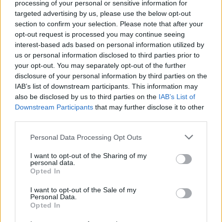
processing of your personal or sensitive information for
targeted advertising by us, please use the below opt-out
section to confirm your selection. Please note that after your
opt-out request is processed you may continue seeing
interest-based ads based on personal information utilized by
us or personal information disclosed to third parties prior to
your opt-out. You may separately opt-out of the further
disclosure of your personal information by third parties on the
Meccs Center
IAB’s list of downstream participants. This information may
also be disclosed by us to third parties on the
IAB’s List of
Downstream Participants
that may further disclose it to other
Paris Saint-Germain
vs
third parties.
Manchester United
Please note that this website/app uses one or more Google
Personal Data Processing Opt Outs
services and may gather and store information including but
Felkészülési szezon 4. mérkőzés
not limited to your visit or usage behaviour. You may click to
I want to opt-out of the Sharing of my
personal data.
Nya Ullevi, Göteborg
grant or deny consent to Google and its third-party tags to
Opted In
2026-08-08 17:00
use your data for below specified purposes in below Google
consent section.
I want to opt-out of the Sale of my
1 nap 5 óra 48 perc 34 másodperc
Personal Data.
Opted In