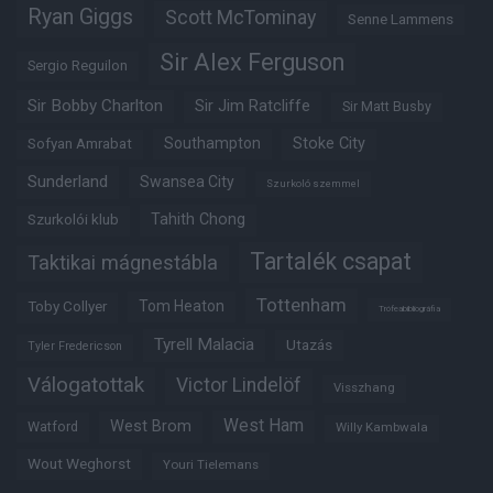
Ryan Giggs
Scott McTominay
Senne Lammens
Sir Alex Ferguson
Sergio Reguilon
Sir Bobby Charlton
Sir Jim Ratcliffe
Sir Matt Busby
Southampton
Stoke City
Sofyan Amrabat
Sunderland
Swansea City
Szurkoló szemmel
Tahith Chong
Szurkolói klub
Tartalék csapat
Taktikai mágnestábla
Tottenham
Tom Heaton
Toby Collyer
Trófeabibliográfia
Tyrell Malacia
Utazás
Tyler Fredericson
Válogatottak
Victor Lindelöf
Visszhang
West Ham
West Brom
Watford
Willy Kambwala
Wout Weghorst
Youri Tielemans