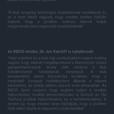
"A klub rengeteg tehetséges munkatárssal rendelkezik és
az a nem titkolt vágyunk, hogy minden szinten fejlődni
tudjunk, hogy a jövőben számos sikerrel tudjuk
megörvendeztetni nagyszerű szurkolóinknak."
Az INEOS elnöke, Sir Jim Ratcliff is nyilatkozott:
"Helyi srácként és a klub régi szurkolójaként nagyon boldog
vagyok, hogy sikerült megállapodnunk a Manchester United
igazgatótanácsával, amely ránk ruházza a klub
futballműveleti feladatainak irányítását. A klub
kereskedelmi sikere biztosította korábban, hogy a
megfelelő források rendelkezésre álljanak a sikerek
eléréséhez, az utóbbi időben viszont ezek elmaradtak. Az
INEOS Sport csoport, hogy segíteni tudjon a további
fejlesztésben további pénzeszközöket is biztosít az Old
Trafford jövőbeli fejlesztéséhez és a befektetésekhez. A
tervem az, hogy minden téren fejlődjünk, hogy a jövőben
több sikert érjünk el nagyszerű szurkolóinkkal."