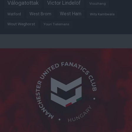
Válogatottak
Victor Lindelöf
Visszhang
West Ham
West Brom
Watford
Willy Kambwala
Wout Weghorst
Youri Tielemans