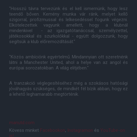
"Hosszú távra tervezünk és el kell ismernünk, hogy lesz
teendő bőven. Kemény munka vár ránk, melyet kellő
szigorral, profizmussal és lelkesedéssel fogunk végezni.
Elkötelezettek vagyunk amellett, hogy a klubnál
mindenkivel - az igazgatótanáccsal, személyzettel,
játékosokkal és szurkolókkal - együtt dolgozzunk, hogy
segítsük a klub előremozdítását."
"Közös ambíciónk egyértelmű. Mindannyian ott szeretnénk
látni a Manchester United, ahol a helye van az angol és
európai sorozatokban. A világ elitjében."
A tranzakció véglegesítéséhez még a szokásos hatósági
jóváhagyás szükséges, de mindkét fél bízik abban, hogy ez
a lehető leghamarabb megtörténik.
manutd.com
Kövess minket
Facebookon
,
Instagramon
és
YouTube-on
is!