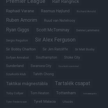
Premier League
Ralf Rangnick
Raphaël Varane
Rasmus Højlund
Richard Arnold
Ruben Amorim
Ruud van Nistelrooy
Ryan Giggs
Scott McTominay
Senne Lammens
Sir Alex Ferguson
Sergio Reguilon
Sir Bobby Charlton
Sir Jim Ratcliffe
Sir Matt Busby
Southampton
Stoke City
Sofyan Amrabat
Sunderland
Swansea City
Szurkoló szemmel
Tahith Chong
Szurkolói klub
Tartalék csapat
Taktikai mágnestábla
Tottenham
Tom Heaton
Toby Collyer
Trófeabibliográfia
Tyrell Malacia
Utazás
Tyler Fredericson