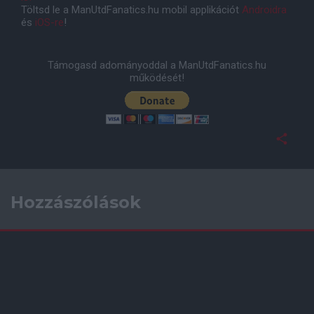
Töltsd le a ManUtdFanatics.hu mobil applikációt
Androidra
és
iOS-re
!
Támogasd adományoddal a ManUtdFanatics.hu
működését!
Hozzászólások