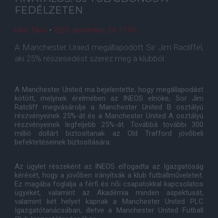
FEDÉLZETEN
Házi Tibor
•
2023. december. 24. 17:03
A Manchester Unied megállapodott Sir Jim Racliffel,
aki 25% részesedést szerez meg a klubból.
A Manchester United ma bejelentette, hogy megállapodást
kötött, melynek érelmében az INEOS elnöke, Sor Jim
Ratcliff megvásárolja a Manchester United B osztályú
részvényeinek 25%-át és a Manchester United A osztályú
részvényeinek legfeljebb 25%-át. Továbbá további 300
millió dollárt biztosítanak az Old Trafford jövőbeli
befektetéseinek biztosítására.
Az ügylet részeként az INEOS elfogadta az Igazgatóság
kérését, hogy a jövőben irányítsák a klub futballműveleteit.
Ez magába foglalja a férfi és női csapatokkal kapcsolatos
ügyeket, valamint az Akadémia minden aspektusát,
valamint két helyet kapnak a Manchester United PLC
Igazgatótanácsában, illetve a Manchester United Futball