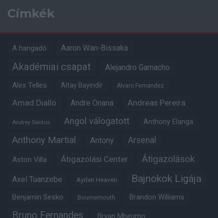
Címkék
Aaron Wan-Bissaka
A hangadó
Akadémiai csapat
Alejandro Garnacho
Alex Telles
Altay Bayindir
Alvaro Fernandez
Amad Diallo
Andre Onana
Andreas Pereira
Angol válogatott
Anthony Elanga
Andrey Santos
Anthony Martial
Arsenal
Antony
Átigazolások
Átigazolási Center
Aston Villa
Bajnokok Ligája
Axel Tuanzebe
Ayden Heaven
Benjamin Sesko
Brandon Williams
Bournemouth
Bruno Fernandes
Bryan Mbeumo