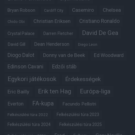
Casemiro
Chelsea
Bryan Robson
Cardiff City
Christian Eriksen
Cristiano Ronaldo
Chido Obi
David De Gea
Crystal Palace
Darren Fletcher
Dean Henderson
David Gill
Diego Leon
Diogo Dalot
Donny van de Beek
Ed Woodward
Edinson Cavani
Edzői stáb
Egykori játékosok
Érdekességek
Erik ten Hag
Európa-liga
Eric Bailly
FA-kupa
Everton
Facundo Pellistri
Felkészülési túra 2022
Felkészülési túra 2023
Felkészülési túra 2024
Felkészülési túra 2025