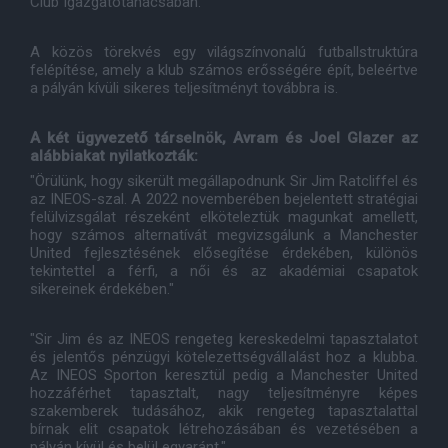
Club Igazgatótanácsában.
A közös törekvés egy világszínvonalú futballstruktúra
felépítése, amely a klub számos erősségére épít, beleértve
a pályán kívüli sikeres teljesítményt továbbra is.
A két ügyvezető társelnök, Avram és Joel Glazer az
alábbiakat nyilatkozták:
"Örülünk, hogy sikerült megállapodnunk Sir Jim Ratcliffel és
az INEOS-szal. A 2022 novemberében bejelentett stratégiai
felülvizsgálat részeként elköteleztük magunkat amellett,
hogy számos alternatívát megvizsgálunk a Manchester
United fejlesztésének elősegítése érdekében, különös
tekintettel a férfi, a női és az akadémiai csapatok
sikereinek érdekében."
"Sir Jim és az INEOS rengeteg kereskedelmi tapasztalatot
és jelentős pénzügyi kötelezettségvállalást hoz a klubba.
Az INEOS Sporton keresztül pedig a Manchester United
hozzáférhet tapasztalt, nagy teljesítményre képes
szakemberek tudásához, akik rengeteg tapasztalattal
bírnak elit csapatok létrehozásában és vezetésében a
pályán kívül és belül egyaránt."