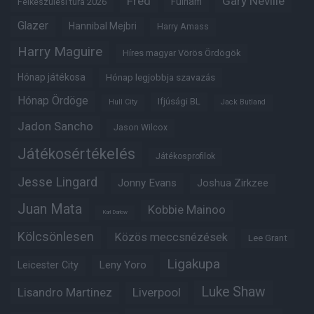
Fred
Gary Neville
Fulham
Felkészülési túra 2026
Glazer
Hannibal Mejbri
Harry Amass
Harry Maguire
Híres magyar Vörös Ördögök
Hónap játékosa
Hónap legjobbja szavazás
Hónap Ördöge
Ifjúsági BL
Hull City
Jack Butland
Jadon Sancho
Jason Wilcox
Játékosértékelés
Játékosprofilok
Jesse Lingard
Jonny Evans
Joshua Zirkzee
Juan Mata
Kobbie Mainoo
Karl Darlow
Kölcsönlesen
Közös meccsnézések
Lee Grant
Ligakupa
Leny Yoro
Leicester City
Luke Shaw
Lisandro Martinez
Liverpool