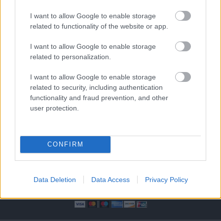
2026-08-08 17:00
I want to allow Google to enable storage
related to functionality of the website or app.
1 nap 11 óra 20 perc 38 másodperc
I want to allow Google to enable storage
Leeds United
vs
Manchester United
2026-08-12 20:30
related to personalization.
AC Milan
vs
Manchester United
2026-08-15 18:00
I want to allow Google to enable storage
related to security, including authentication
functionality and fraud prevention, and other
ELŐZŐ MÉRKŐZÉSEK
user protection.
Támogatás
CONFIRM
Támogasd adományoddal
a ManUtdFanatics.hu működését!
Data Deletion
Data Access
Privacy Policy