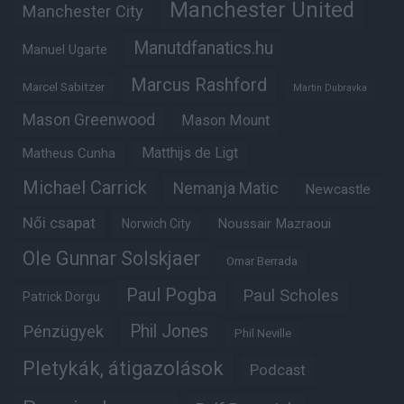
Manchester United
Manchester City
Manutdfanatics.hu
Manuel Ugarte
Marcus Rashford
Marcel Sabitzer
Martin Dubravka
Mason Greenwood
Mason Mount
Matheus Cunha
Matthijs de Ligt
Michael Carrick
Nemanja Matic
Newcastle
Női csapat
Noussair Mazraoui
Norwich City
Ole Gunnar Solskjaer
Omar Berrada
Paul Pogba
Paul Scholes
Patrick Dorgu
Phil Jones
Pénzügyek
Phil Neville
Pletykák, átigazolások
Podcast