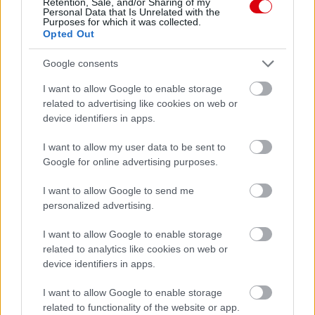
Retention, Sale, and/or Sharing of my
Personal Data that Is Unrelated with the
Purposes for which it was collected.
Opted Out
Google consents
I want to allow Google to enable storage
related to advertising like cookies on web or
device identifiers in apps.
Meccs Center
I want to allow my user data to be sent to
Google for online advertising purposes.
Leeds United
vs
Manchester
I want to allow Google to send me
personalized advertising.
United
I want to allow Google to enable storage
Felkészülési szezon 5. mérkőzés
related to analytics like cookies on web or
Croke Park, Dublin
device identifiers in apps.
2026-08-12 20:30
I want to allow Google to enable storage
3 nap 3 óra 15 perc 39 másodperc
related to functionality of the website or app.