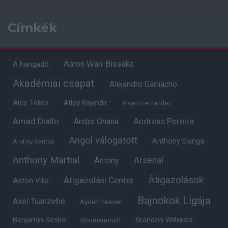
Címkék
Aaron Wan-Bissaka
A hangadó
Akadémiai csapat
Alejandro Garnacho
Alex Telles
Altay Bayindir
Alvaro Fernandez
Amad Diallo
Andre Onana
Andreas Pereira
Angol válogatott
Anthony Elanga
Andrey Santos
Anthony Martial
Arsenal
Antony
Átigazolások
Átigazolási Center
Aston Villa
Bajnokok Ligája
Axel Tuanzebe
Ayden Heaven
Benjamin Sesko
Brandon Williams
Bournemouth