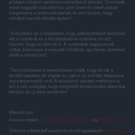
a hátam mögött várhatom a következõ kihívást. Szeretnék
minél nagyobb önbizalomra szert tenni és minél jobban
megismerni a játékostársaimat, és azt hiszem, hogy
mindkét részrõl elõrébb léptem."
"Szélsõként az a feladatom, hogy gólhelyzeteket készítsek
elõ a csatárok és a középpályások számára, és azt
hiszem, hogy ez sikerült is. A csatáraink nagyszerûek
voltak, különösen a második félidõben, így hamar döntésre
vitték a mérkõzést."
"Természetesen a menedzseren múlik, hogy kit rak a
kezdõcsapatba, de végülis az egész az erõnléti állapotunk
visszanyerésérõl szól. A következõ néhány mérkõzés is
azt a célt szolgálja, hogy megfelelõ kondícionális állapotba
kerüljün az új idény kezdetére."
Manutd.com
Kövess minket
Facebookon
,
Instagramon
és
YouTube-on
is!
Töltsd le a ManUtdFanatics.hu mobil applikációt
Androidra