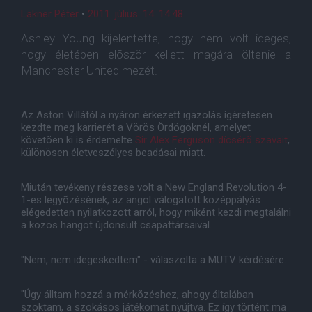
Lakner Péter
•
2011. július. 14. 14:48
Ashley Young kijelentette, hogy nem volt ideges,
hogy életében elõször kellett magára öltenie a
Manchester United mezét.
Az Aston Villától a nyáron érkezett igazolás ígéretesen
kezdte meg karrierét a Vörös Ördögöknél, amelyet
követõen ki is érdemelte
Sir Alex Ferguson dícsérõ szavait
,
különösen életveszélyes beadásai miatt.
Miután tevékeny részese volt a New England Revolution 4-
1-es legyõzésének, az angol válogatott középpályás
elégedetten nyilatkozott arról, hogy miként kezdi megtalálni
a közös hangot újdonsült csapattársaival.
"Nem, nem idegeskedtem" - válaszolta a MUTV kérdésére.
"Úgy álltam hozzá a mérkõzéshez, ahogy általában
szoktam, a szokásos játékomat nyújtva. Ez így történt ma