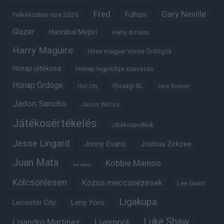
Fred
Gary Neville
Fulham
Felkészülési túra 2026
Glazer
Hannibal Mejbri
Harry Amass
Harry Maguire
Híres magyar Vörös Ördögök
Hónap játékosa
Hónap legjobbja szavazás
Hónap Ördöge
Ifjúsági BL
Hull City
Jack Butland
Jadon Sancho
Jason Wilcox
Játékosértékelés
Játékosprofilok
Jesse Lingard
Jonny Evans
Joshua Zirkzee
Juan Mata
Kobbie Mainoo
Karl Darlow
Kölcsönlesen
Közös meccsnézések
Lee Grant
Ligakupa
Leny Yoro
Leicester City
Luke Shaw
Lisandro Martinez
Liverpool