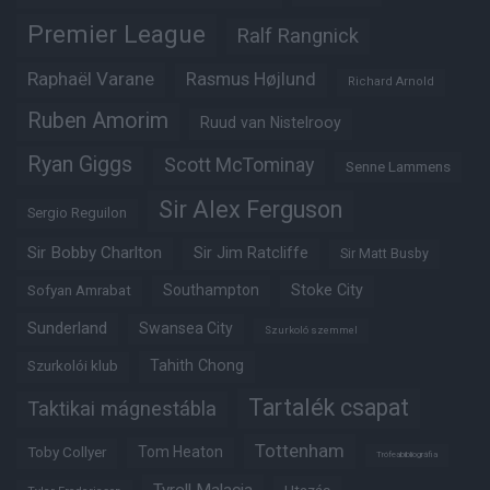
Premier League
Ralf Rangnick
Raphaël Varane
Rasmus Højlund
Richard Arnold
Ruben Amorim
Ruud van Nistelrooy
Ryan Giggs
Scott McTominay
Senne Lammens
Sir Alex Ferguson
Sergio Reguilon
Sir Bobby Charlton
Sir Jim Ratcliffe
Sir Matt Busby
Southampton
Stoke City
Sofyan Amrabat
Sunderland
Swansea City
Szurkoló szemmel
Tahith Chong
Szurkolói klub
Tartalék csapat
Taktikai mágnestábla
Tottenham
Tom Heaton
Toby Collyer
Trófeabibliográfia