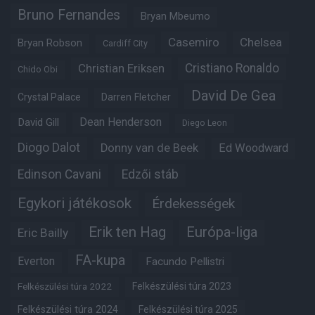
Bruno Fernandes
Bryan Mbeumo
Casemiro
Chelsea
Bryan Robson
Cardiff City
Christian Eriksen
Cristiano Ronaldo
Chido Obi
David De Gea
Crystal Palace
Darren Fletcher
Dean Henderson
David Gill
Diego Leon
Diogo Dalot
Donny van de Beek
Ed Woodward
Edinson Cavani
Edzői stáb
Egykori játékosok
Érdekességek
Erik ten Hag
Európa-liga
Eric Bailly
FA-kupa
Everton
Facundo Pellistri
Felkészülési túra 2022
Felkészülési túra 2023
Felkészülési túra 2024
Felkészülési túra 2025