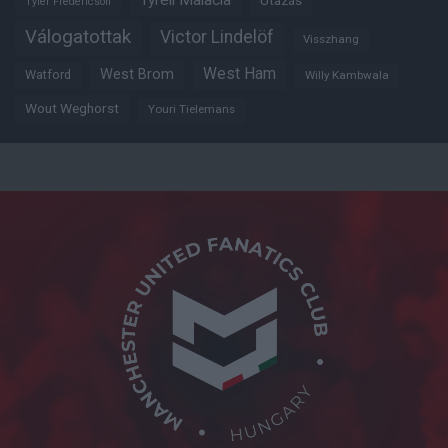
Tyrell Malacia
Utazás
Tyler Fredericson
Válogatottak
Victor Lindelöf
Visszhang
West Ham
West Brom
Watford
Willy Kambwala
Wout Weghorst
Youri Tielemans