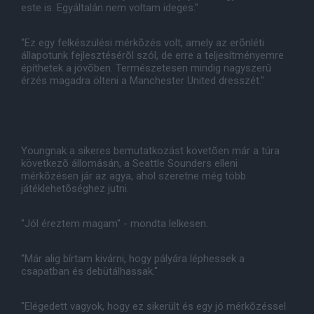
este is. Egyáltalán nem voltam ideges."
"Ez egy felkészülési mérkõzés volt, amely az erõnléti
állapotunk fejlesztésérõl szól, de erre a teljesítményemre
építhetek a jövõben. Természetesen mindig nagyszerû
érzés magadra ölteni a Manchester United dresszét."
Youngnak a sikeres bemutatkozást követõen már a túra
következõ állomásán, a Seattle Sounders elleni
mérkõzésen jár az agya, ahol szeretne még több
játéklehetõséghez jutni.
"Jól éreztem magam" - mondta lelkesen.
"Már alig bírtam kivárni, hogy pályára léphessek a
csapatban és debütálhassak."
"Elégedett vagyok, hogy ez sikerült és egy jó mérkõzéssel