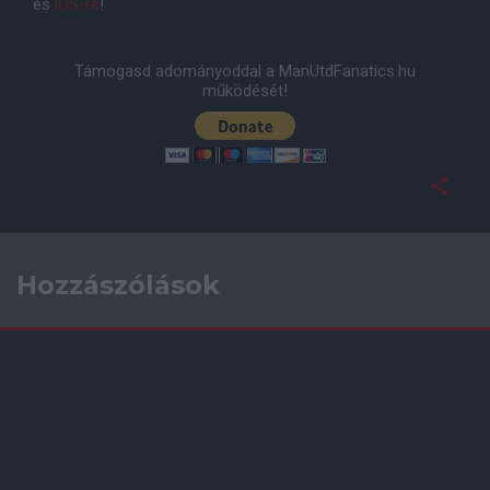
és
iOS-re
!
Támogasd adományoddal a ManUtdFanatics.hu
működését!
Hozzászólások