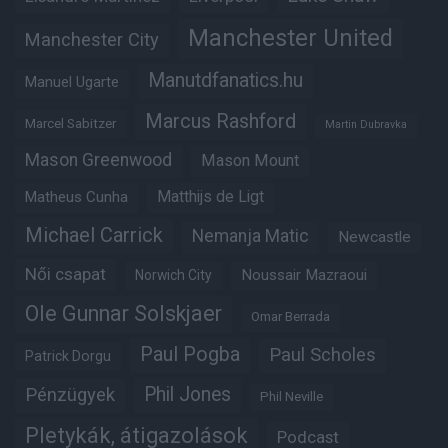
Manchester United
Manchester City
Manutdfanatics.hu
Manuel Ugarte
Marcus Rashford
Marcel Sabitzer
Martin Dubravka
Mason Greenwood
Mason Mount
Matheus Cunha
Matthijs de Ligt
Michael Carrick
Nemanja Matic
Newcastle
Női csapat
Noussair Mazraoui
Norwich City
Ole Gunnar Solskjaer
Omar Berrada
Paul Pogba
Paul Scholes
Patrick Dorgu
Phil Jones
Pénzügyek
Phil Neville
Pletykák, átigazolások
Podcast