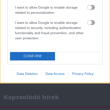
I want to allow Google to enable storage
AC Milan
vs
Manchester United
2026-08-15 18:00
related to personalization.
ELŐZŐ MÉRKŐZÉSEK
I want to allow Google to enable storage
related to security, including authentication
functionality and fraud prevention, and other
Támogatás
user protection.
Támogasd adományoddal
CONFIRM
a ManUtdFanatics.hu működését!
Data Deletion
Data Access
Privacy Policy
Kapcsolódó hírek