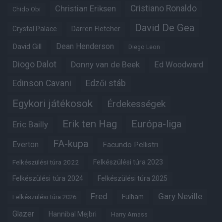
Christian Eriksen
Cristiano Ronaldo
Chido Obi
David De Gea
Crystal Palace
Darren Fletcher
Dean Henderson
David Gill
Diego Leon
Diogo Dalot
Donny van de Beek
Ed Woodward
Edinson Cavani
Edzői stáb
Egykori játékosok
Érdekességek
Erik ten Hag
Európa-liga
Eric Bailly
FA-kupa
Everton
Facundo Pellistri
Felkészülési túra 2022
Felkészülési túra 2023
Felkészülési túra 2024
Felkészülési túra 2025
Fred
Gary Neville
Fulham
Felkészülési túra 2026
Glazer
Hannibal Mejbri
Harry Amass