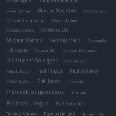
Manutdfanatics.hu
Manuel Ugarte
Marcus Rashford
Marcel Sabitzer
Martin Dubravka
Mason Greenwood
Mason Mount
Matheus Cunha
Matthijs de Ligt
Michael Carrick
Nemanja Matic
Newcastle
Női csapat
Noussair Mazraoui
Norwich City
Ole Gunnar Solskjaer
Omar Berrada
Paul Pogba
Paul Scholes
Patrick Dorgu
Phil Jones
Pénzügyek
Phil Neville
Pletykák, átigazolások
Podcast
Premier League
Ralf Rangnick
Raphaël Varane
Rasmus Højlund
Richard Arnold