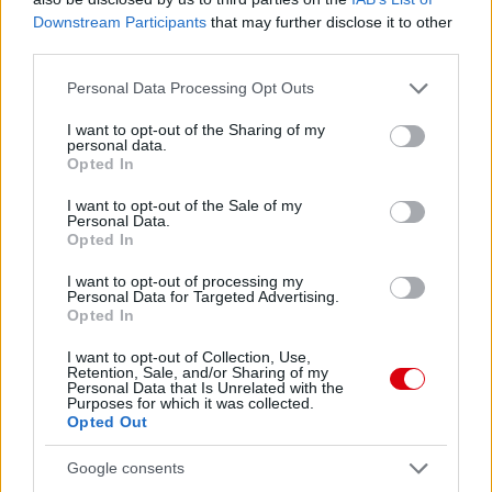
Downstream Participants
that may further disclose it to other
third parties.
Please note that this website/app uses one or more Google
Personal Data Processing Opt Outs
services and may gather and store information including but
not limited to your visit or usage behaviour. You may click to
I want to opt-out of the Sharing of my
personal data.
grant or deny consent to Google and its third-party tags to
Opted In
use your data for below specified purposes in below Google
consent section.
I want to opt-out of the Sale of my
Personal Data.
Opted In
I want to opt-out of processing my
Personal Data for Targeted Advertising.
Opted In
I want to opt-out of Collection, Use,
Retention, Sale, and/or Sharing of my
Personal Data that Is Unrelated with the
Purposes for which it was collected.
Opted Out
Google consents