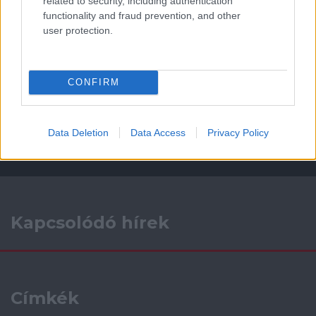
related to security, including authentication
ELŐZŐ MÉRKŐZÉSEK
functionality and fraud prevention, and other
user protection.
Támogatás
CONFIRM
Támogasd adományoddal
a ManUtdFanatics.hu működését!
Data Deletion
Data Access
Privacy Policy
Kapcsolódó hírek
Címkék