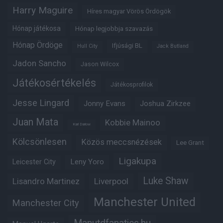
Harry Maguire
Híres magyar Vörös Ördögök
Hónap játékosa
Hónap legjobbja szavazás
Hónap Ördöge
Ifjúsági BL
Hull City
Jack Butland
Jadon Sancho
Jason Wilcox
Játékosértékelés
Játékosprofilok
Jesse Lingard
Jonny Evans
Joshua Zirkzee
Juan Mata
Kobbie Mainoo
Karl Darlow
Kölcsönlesen
Közös meccsnézések
Lee Grant
Ligakupa
Leny Yoro
Leicester City
Luke Shaw
Lisandro Martinez
Liverpool
Manchester United
Manchester City