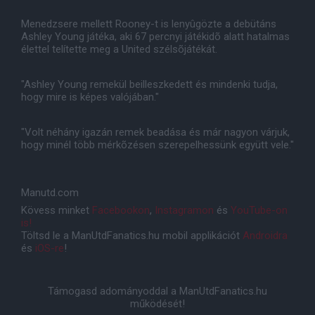
Menedzsere mellett Rooney-t is lenyûgözte a debütáns
Ashley Young játéka, aki 67 percnyi játékidõ alatt hatalmas
élettel telítette meg a United szélsõjátékát.
"Ashley Young remekül beilleszkedett és mindenki tudja,
hogy mire is képes valójában."
"Volt néhány igazán remek beadása és már nagyon várjuk,
hogy minél több mérkõzésen szerepelhessünk együtt vele."
Manutd.com
Kövess minket
Facebookon
,
Instagramon
és
YouTube-on
is!
Töltsd le a ManUtdFanatics.hu mobil applikációt
Androidra
és
iOS-re
!
Támogasd adományoddal a ManUtdFanatics.hu
működését!