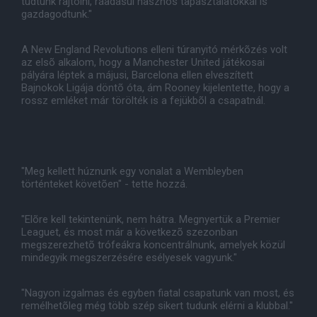
tudtunk rajtolni, ráadásul hasznos tapasztalatokkal is
gazdagodtunk."
A New England Revolutions elleni túranyitó mérkõzés volt
az elsõ alkalom, hogy a Manchester United játékosai
pályára léptek a májusi, Barcelona ellen elveszített
Bajnokok Ligája döntõ óta, ám Rooney kijelentette, hogy a
rossz emléket már törölték is a fejükbõl a csapatnál.
"Meg kellett húznunk egy vonalat a Wembleyben
történteket követõen" - tette hozzá.
"Elõre kell tekintenünk, nem hátra. Megnyertük a Premier
Leaguet, és most már a következõ szezonban
megszerezhetõ trófeákra koncentrálnunk, amelyek közül
mindegyik megszerzésére esélyesek vagyunk."
"Nagyon izgalmas és egyben fiatal csapatunk van most, és
remélhetõleg még több szép sikert tudunk elérni a klubbal."