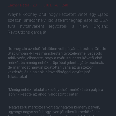
Lakner Péter
•
2011. július. 14. 15:40
Wayne Rooney örül, hogy kezdetét vette egy újabb
szezon, amikor helyi idõ szerint tegnap este az USA
túra nyitányaként legyõzték a New England
Revolutions gárdáját.
Rooney, aki az elsõ félidõben volt pályán a bostoni Gillette
Stadiumban 4-1-es manchesteri gyõzelemmel végzõdõ
találkozón, elismerte, hogy a nyári szünetet követõ elsõ
mérkõzés mindig nehéz erõpróbát jelent a játékosoknak,
de már most nagyon izgatottan várja az új szezon
kezdetét, és a bajnoki címvédõséggel együtt járó
feladatokat.
"Mindig nehéz feladat az idény elsõ mérkõzésén pályára
lépni" - kezdte az angol válogatott csatár.
"Nagyszerû mérkõzés volt egy nagyon kemény pályán,
úgyhogy nagyszerû, hogy ilyen jól sikerült mérkõzéssel