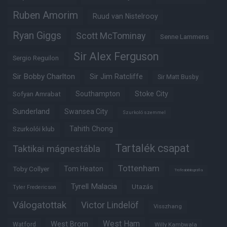
Ruben Amorim
Ruud van Nistelrooy
Ryan Giggs
Scott McTominay
Senne Lammens
Sir Alex Ferguson
Sergio Reguilon
Sir Bobby Charlton
Sir Jim Ratcliffe
Sir Matt Busby
Southampton
Stoke City
Sofyan Amrabat
Sunderland
Swansea City
Szurkoló szemmel
Tahith Chong
Szurkolói klub
Tartalék csapat
Taktikai mágnestábla
Tottenham
Tom Heaton
Toby Collyer
Trófeabibliográfia
Tyrell Malacia
Utazás
Tyler Fredericson
Válogatottak
Victor Lindelöf
Visszhang
West Ham
West Brom
Watford
Willy Kambwala