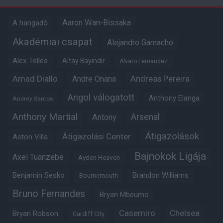
Aaron Wan-Bissaka
A hangadó
Akadémiai csapat
Alejandro Garnacho
Alex Telles
Altay Bayindir
Alvaro Fernandez
Amad Diallo
Andre Onana
Andreas Pereira
Angol válogatott
Anthony Elanga
Andrey Santos
Anthony Martial
Arsenal
Antony
Átigazolások
Átigazolási Center
Aston Villa
Bajnokok Ligája
Axel Tuanzebe
Ayden Heaven
Benjamin Sesko
Brandon Williams
Bournemouth
Bruno Fernandes
Bryan Mbeumo
Casemiro
Chelsea
Bryan Robson
Cardiff City