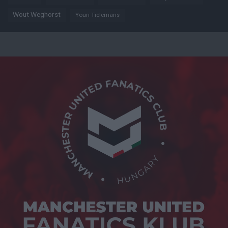
Wout Weghorst
Youri Tielemans