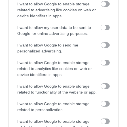
I want to allow Google to enable storage
related to advertising like cookies on web or
device identifiers in apps.
Meccs Center
I want to allow my user data to be sent to
Google for online advertising purposes.
I want to allow Google to send me
Paris Saint-Germain
vs
personalized advertising.
Manchester United
I want to allow Google to enable storage
related to analytics like cookies on web or
Felkészülési szezon 4. mérkőzés
Nya Ullevi, Göteborg
device identifiers in apps.
2026-08-08 17:00
I want to allow Google to enable storage
related to functionality of the website or app.
I want to allow Google to enable storage
Leeds United
vs
Manchester United
2026-08-12 20:30
related to personalization.
AC Milan
vs
Manchester United
2026-08-15 18:00
I want to allow Google to enable storage