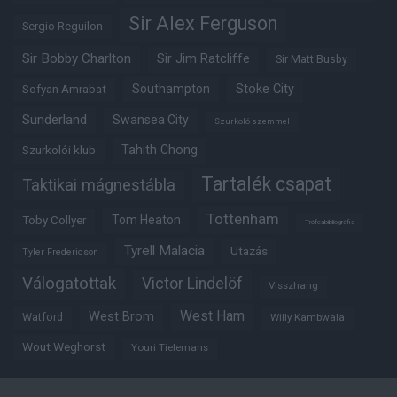
Sir Alex Ferguson
Sergio Reguilon
Sir Bobby Charlton
Sir Jim Ratcliffe
Sir Matt Busby
Southampton
Stoke City
Sofyan Amrabat
Sunderland
Swansea City
Szurkoló szemmel
Tahith Chong
Szurkolói klub
Tartalék csapat
Taktikai mágnestábla
Tottenham
Tom Heaton
Toby Collyer
Trófeabibliográfia
Tyrell Malacia
Utazás
Tyler Fredericson
Válogatottak
Victor Lindelöf
Visszhang
West Ham
West Brom
Watford
Willy Kambwala
Wout Weghorst
Youri Tielemans