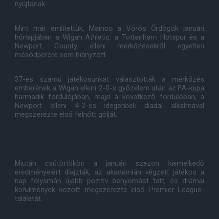
nyújtanak.
Mint már említettük, Mainoo a Vörös Ördögök januári
hónapjában a Wigan Athletic, a Tottenham Hotspur és a
Newport County elleni mérkőzésekről egyetlen
másodpercre sem hiányzott.
37-es számú játékosunkat választották a mérkőzés
emberének a Wigan elleni 2-0-s győzelem után az FA-kupa
harmadik fordulójában, majd a következő fordulóban, a
Newport elleni 4-2-es idegenbeli diadal alkalmával
megszerezte első felnőtt gólját.
Miután csütörtökön a januári szezon kiemelkedő
eredményeiért díajzták, az akadémián végzett játékos a
nap folyamán újabb pozitív benyomást tett, és drámai
körülmények között megszerezte első Premier League-
találatát.