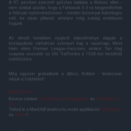
A 97. percben szerzett győztes találata a Wolves ellen -
nem sokkal azután, hogy a Farkasok 3-3-ra kiegyenlítettek
a februári nyitómérkőzésen - minden bizonnyal különleges
volt, és olyan pillanat, amelyre még sokáig emlékezni
fogunk.
Az elmúlt hetekben nyújtott teljesítménye alapján a
középpályás várhatóan szerepet kap a vasárnapi, West
Ham elleni Premier League-meccsen, amikor Ten Hag
csapata visszatér az Old Traffordra a 15:00-kor kezdődő
mérkőzésre.
Még egyszer gratulálunk a díjhoz, Kobbie - kíváncsian
várjuk a folytatást!
manutd.com
Kövess minket
Facebookon
,
Instagramon
és
YouTube-on
is!
Töltsd le a ManUtdFanatics.hu mobil applikációt
Androidra
és
iOS-re
!