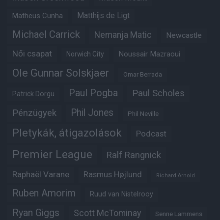
Matheus Cunha
Matthijs de Ligt
Michael Carrick
Nemanja Matic
Newcastle
Női csapat
Noussair Mazraoui
Norwich City
Ole Gunnar Solskjaer
Omar Berrada
Paul Pogba
Paul Scholes
Patrick Dorgu
Phil Jones
Pénzügyek
Phil Neville
Pletykák, átigazolások
Podcast
Premier League
Ralf Rangnick
Raphaël Varane
Rasmus Højlund
Richard Arnold
Ruben Amorim
Ruud van Nistelrooy
Ryan Giggs
Scott McTominay
Senne Lammens