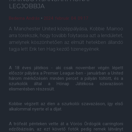
LEGJOBBJA
Bederna András
•
2024. február. 04. 09:17
A Manchester United középpályása, Kobbie Mainoo
arra törekszik, hogy tovább folytassa azt a lendületet,
amelynek köszönhetően az elmúlt hetekben állandó
tagja lett Erik ten Hag kezdő tizenegyének.
A 18 éves játékos - aki csak november végén lépett
először pályára a Premier League-ben - januárban a United
három mérkőzésén minden percet a pályán töltött, és a
szurkolók által a Hónap Játékosa szavazáson
elismerésben részesült.
Kobbie végzett az élen a szurkolói szavazáson, így első
alkalommal nyerte el a díjat.
A trófeát pénteken vette át a Vörös Ördögök carringtoni
edzőbázisán, az ezt követő fotók pedig remek látványt