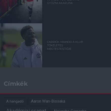
GYŐZNI AKARUNK
CARRICK: MAINOO A KLUB
TÖKÉLETES
MEGTESTESÍTŐJE
Címkék
Aaron Wan-Bissaka
A hangadó
Akadémiai csapat