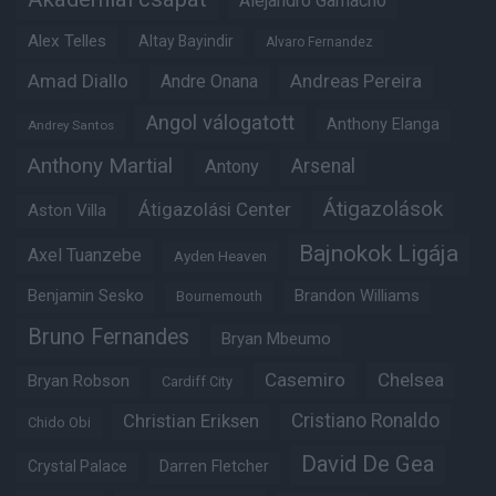
Alejandro Garnacho
Alex Telles
Altay Bayindir
Alvaro Fernandez
Amad Diallo
Andre Onana
Andreas Pereira
Angol válogatott
Anthony Elanga
Andrey Santos
Anthony Martial
Arsenal
Antony
Átigazolások
Átigazolási Center
Aston Villa
Bajnokok Ligája
Axel Tuanzebe
Ayden Heaven
Benjamin Sesko
Brandon Williams
Bournemouth
Bruno Fernandes
Bryan Mbeumo
Casemiro
Chelsea
Bryan Robson
Cardiff City
Christian Eriksen
Cristiano Ronaldo
Chido Obi
David De Gea
Crystal Palace
Darren Fletcher