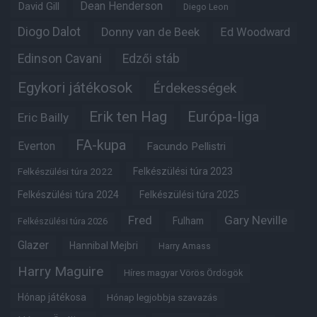
Dean Henderson
David Gill
Diego Leon
Diogo Dalot
Donny van de Beek
Ed Woodward
Edinson Cavani
Edzői stáb
Egykori játékosok
Érdekességek
Erik ten Hag
Európa-liga
Eric Bailly
FA-kupa
Everton
Facundo Pellistri
Felkészülési túra 2022
Felkészülési túra 2023
Felkészülési túra 2024
Felkészülési túra 2025
Fred
Gary Neville
Fulham
Felkészülési túra 2026
Glazer
Hannibal Mejbri
Harry Amass
Harry Maguire
Híres magyar Vörös Ördögök
Hónap játékosa
Hónap legjobbja szavazás