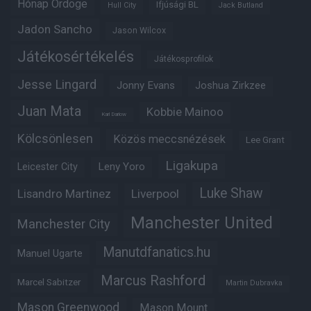
Hónap Ördöge
Ifjúsági BL
Hull City
Jack Butland
Jadon Sancho
Jason Wilcox
Játékosértékelés
Játékosprofilok
Jesse Lingard
Jonny Evans
Joshua Zirkzee
Juan Mata
Kobbie Mainoo
Karl Darlow
Kölcsönlesen
Közös meccsnézések
Lee Grant
Ligakupa
Leny Yoro
Leicester City
Luke Shaw
Lisandro Martinez
Liverpool
Manchester United
Manchester City
Manutdfanatics.hu
Manuel Ugarte
Marcus Rashford
Marcel Sabitzer
Martin Dubravka
Mason Greenwood
Mason Mount