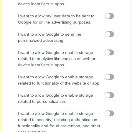
AC Milan
vs
Manchester United
2026-08-15 18:00
device identifiers in apps.
I want to allow my user data to be sent to
ELŐZŐ MÉRKŐZÉSEK
Google for online advertising purposes.
I want to allow Google to send me
Támogatás
personalized advertising.
I want to allow Google to enable storage
Támogasd adományoddal
related to analytics like cookies on web or
a ManUtdFanatics.hu működését!
device identifiers in apps.
I want to allow Google to enable storage
related to functionality of the website or app.
I want to allow Google to enable storage
related to personalization.
Kapcsolódó hírek
I want to allow Google to enable storage
related to security, including authentication
KOBBIE MAINOO
functionality and fraud prevention, and other