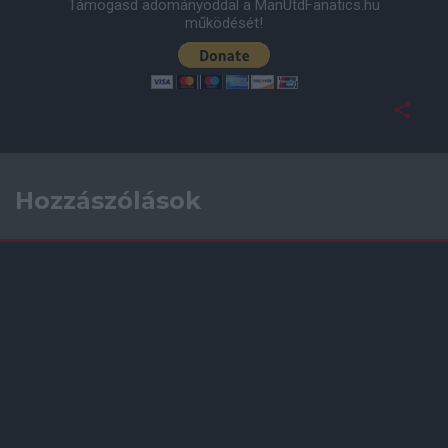
Támogasd adományoddal a ManUtdFanatics.hu
működését!
Hozzászólások