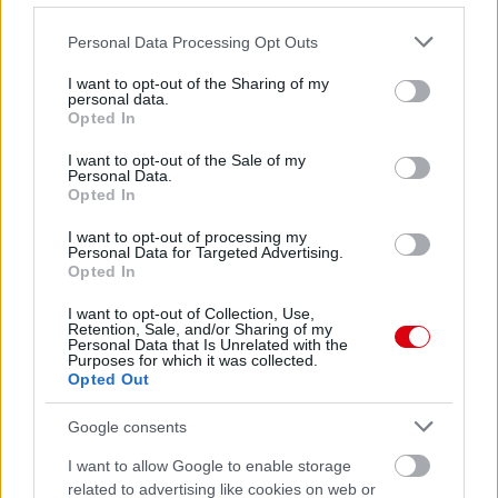
Please note that this website/app uses one or more Google
Personal Data Processing Opt Outs
services and may gather and store information including but
not limited to your visit or usage behaviour. You may click to
I want to opt-out of the Sharing of my
personal data.
grant or deny consent to Google and its third-party tags to
Opted In
use your data for below specified purposes in below Google
Meccs Center
consent section.
I want to opt-out of the Sale of my
Personal Data.
Opted In
Paris Saint-Germain
vs
I want to opt-out of processing my
Personal Data for Targeted Advertising.
Manchester United
Opted In
I want to opt-out of Collection, Use,
Felkészülési szezon 4. mérkőzés
Retention, Sale, and/or Sharing of my
Nya Ullevi, Göteborg
Personal Data that Is Unrelated with the
2026-08-08 17:00
Purposes for which it was collected.
Opted Out
1 nap 15 óra 47 perc 7 másodperc
Google consents
I want to allow Google to enable storage
Leeds United
vs
Manchester United
2026-08-12 20:30
related to advertising like cookies on web or