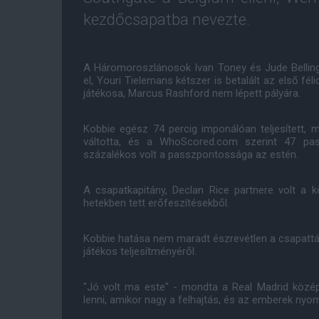
kezdőcsapatba nevezte.
A Háromoroszlánosok Ivan Toney és Jude Belling
el, Youri Tielemans kétszer is betalált az első 
játékosa, Marcus Rashford nem lépett pályára.
Kobbie egész 74 percig imponálóan teljesített,
váltotta, és a WhoScored.com szerint 47 pas
százalékos volt a passzpontossága az estén.
A csapatkapitány, Declan Rice partnere volt a k
hetekben tett erőfeszítésekből.
Kobbie hatása nem maradt észrevétlen a csapattár
játékos teljesítményéről.
"Jó volt ma este" - mondta a Real Madrid közé
lenni, amikor nagy a felhajtás, és az emberek nyo