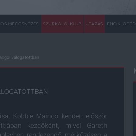
ÖS MECCSNÉZÉS
SZURKOLÓI KLUB
UTAZÁS
ENCIKLOPÉD
angol válogatottban
ÁLOGATOTTBAN
ása, Kobbie Mainoo kedden először
ottjában kezdőként, mivel Gareth
embleyben rendezendő mérkőzésen a