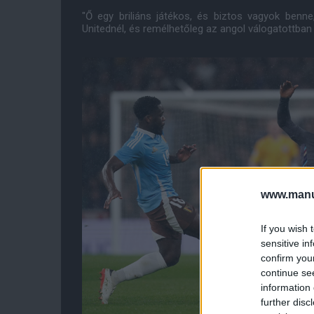
"Ő egy briliáns játékos, és biztos vagyok benn
Unitednél, és remélhetőleg az angol válogatottban i
www.manut
If you wish 
sensitive in
confirm you
continue se
information 
further disc