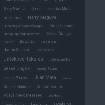
Fulham
Felkészülési túra 2026
Gary Neville
Glazer
Hannibal Mejbri
Harry Maguire
Harry Amass
Hónap játékosa
Híres magyar Vörös Ördögök
Hónap Ördöge
Hónap legjobbja szavazás
Ifjúsági BL
Hull City
Jack Butland
Jadon Sancho
Jason Wilcox
Játékosértékelés
Játékosprofilok
Jesse Lingard
Jonny Evans
Juan Mata
Joshua Zirkzee
Karl Darlow
Kölcsönlesen
Kobbie Mainoo
Közös meccsnézések
Lee Grant
Ligakupa
Leny Yoro
Leicester City