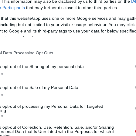
. This information may also be disclosed by us to third parties on the
IA
Participants
that may further disclose it to other third parties.
Rasmus Hojlund is a kispadon kezdett a dánoknál, akik
 that this website/app uses one or more Google services and may gath
including but not limited to your visit or usage behaviour. You may click 
 to Google and its third-party tags to use your data for below specifi
ogle consent section.
 kezdete után nyitotta a gólok sorát, Eriksen pedig
a ezzel a győzelmet.
l Data Processing Opt Outs
tt a csatársorhoz, így 11-re növelte válogatott
o opt-out of the Sharing of my personal data.
In
t Szlovéniától, Adam Gnezda Cerin és Timi Elsnik is a
ited jobbhátvédje, Diogo Dalot végig veszélyeztetett a
o opt-out of the Sale of my Personal Data.
erto Martinez csapatának abban, hogy áttörje a kemény
In
to opt-out of processing my Personal Data for Targeted
ing.
zzá Skóciával: Conor Bradley első félidőben szerzett
In
tt a Hampden Parkban.
o opt-out of Collection, Use, Retention, Sale, and/or Sharing
ersonal Data that Is Unrelated with the Purposes for which it
adtak kölcsön - kezdett Uruguay színeiben, amikor a La
lected.