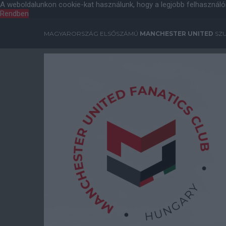
A weboldalunkon cookie-kat használunk, hogy a legjobb felhasználó
Rendben
MAGYARORSZÁG ELSŐSZÁMÚ
MANCHESTER UNITED
SZU