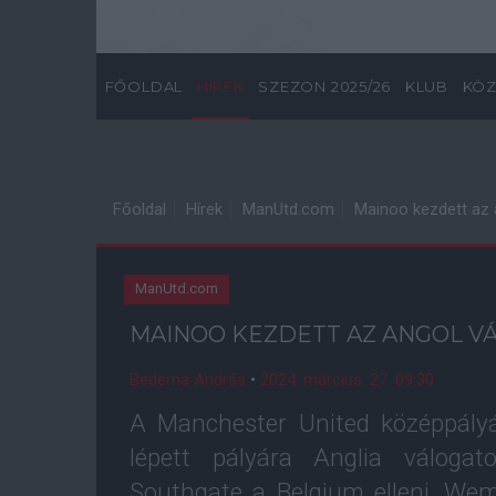
FŐOLDAL
HÍREK
SZEZON 2025/26
KLUB
KÖZ
Főoldal
Hírek
ManUtd.com
Mainoo kezdett az 
ManUtd.com
MAINOO KEZDETT AZ ANGOL V
Bederna András
•
2024. március. 27. 09:30
A Manchester United középpály
lépett pályára Anglia válogat
Southgate a Belgium elleni, W