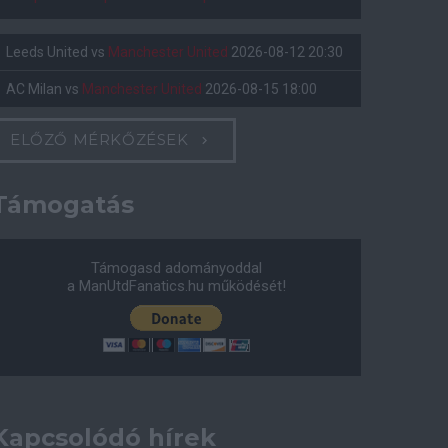
Leeds United
vs
Manchester United
2026-08-12 20:30
AC Milan
vs
Manchester United
2026-08-15 18:00
ELŐZŐ MÉRKŐZÉSEK
Támogatás
Támogasd adományoddal
a ManUtdFanatics.hu működését!
Kapcsolódó hírek