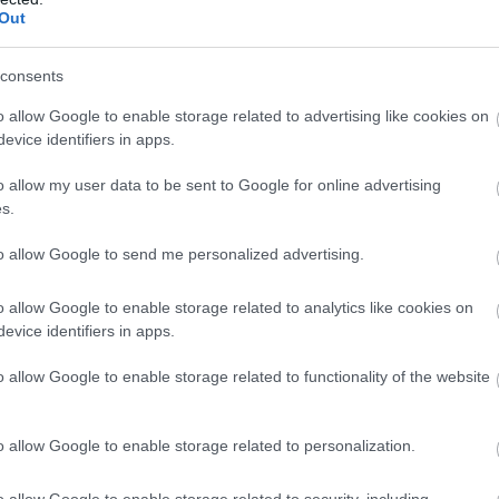
parton.
Out
consents
ube-on is!
o allow Google to enable storage related to advertising like cookies on
droidra
és
iOS-re
!
evice identifiers in apps.
o allow my user data to be sent to Google for online advertising
ManUtdFanatics.hu működését!
s.
to allow Google to send me personalized advertising.
o allow Google to enable storage related to analytics like cookies on
evice identifiers in apps.
o allow Google to enable storage related to functionality of the website
o allow Google to enable storage related to personalization.
o allow Google to enable storage related to security, including