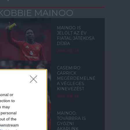
KOBBIE MAINOO
MAINOO IS
JELÖLT AZ ÉV
FIATAL JÁTÉKOSA
DÍJRA
2026. máj. 14.
CASEMIRO:
CARRICK
MEGÉRDEMELNÉ
A VÉGLEGES
KINEVEZÉST
sonal or
2026. máj. 06.
ection to
ou may
 personal
MAINOO:
TOVÁBBRA IS
out of the
GYŐZNI
 downstream
AKARUNK