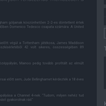
ham góljainak köszönhetően 2-2-es döntetlent értek
félidőben Domenico Tedesco csapata számára. A United
 mielőtt végül a Tottenham játékosa, James Maddison
szkísérletéből 42 volt sikeres, összességében 89
özéppályán, Mainoo pedig tovább profitált az elmúlt
sai előtt sem, Jude Bellinghamet kérdezték a 18 éves
ppályása a Channel 4-nek. "Tudom, milyen nehéz tud
mást gyakorolnak rád."