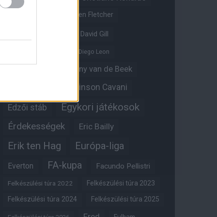
Crystal Palace
Darren Fletcher
David De Gea
David Gill
Dean Henderson
Diego Leon
Diogo Dalot
Donny van de Beek
Edinson Cavani
Ed Woodward
Egykori játékosok
Edzői stáb
Érdekességek
Eric Bailly
Erik ten Hag
Európa-liga
FA-kupa
Everton
Facundo Pellistri
Felkészülési túra 2022
Felkészülési túra 2023
Felkészülési túra 2024
Felkészülési túra 2025
Fred