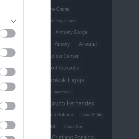
Amad Diallo
Andre Onana
Andreas Pereira
Andrey Santos
Angol válogatott
Anthony Elanga
Anthony Martial
Arsenal
Antony
Átigazolási Center
Aston Villa
Átigazolások
Axel Tuanzebe
Bajnokok Ligája
Ayden Heaven
Benjamin Sesko
Bournemouth
Bruno Fernandes
Brandon Williams
Bryan Mbeumo
Bryan Robson
Cardiff City
Casemiro
Chelsea
Chido Obi
Christian Eriksen
Cristiano Ronaldo