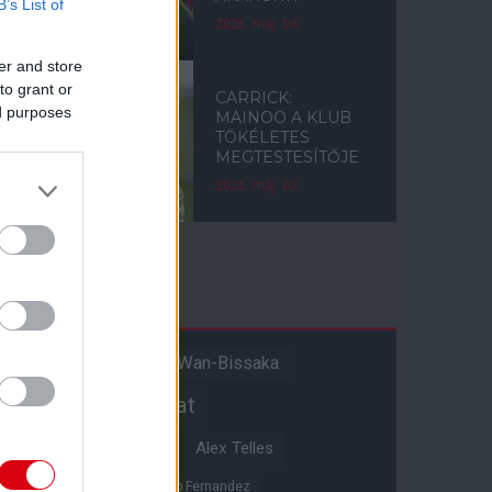
B’s List of
2026. máj. 04.
er and store
to grant or
CARRICK:
ed purposes
MAINOO A KLUB
TÖKÉLETES
MEGTESTESÍTŐJE
2026. máj. 02.
Címkék
Aaron Wan-Bissaka
A hangadó
Akadémiai csapat
Alejandro Garnacho
Alex Telles
Altay Bayindir
Alvaro Fernandez