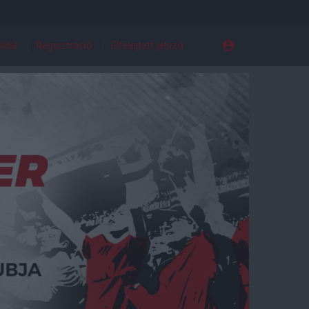
ldal
Regisztráció
Elfelejtett jelszó