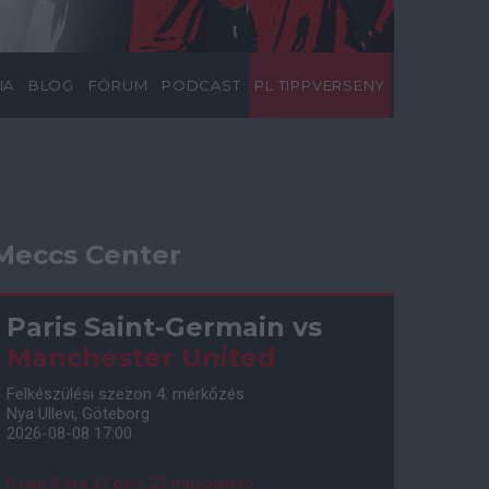
IA
BLOG
FÓRUM
PODCAST
PL TIPPVERSENY
Meccs Center
Paris Saint-Germain
vs
Manchester United
Felkészülési szezon 4. mérkőzés
Nya Ullevi, Göteborg
2026-08-08 17:00
0 nap 9 óra 37 perc 22 másodperc