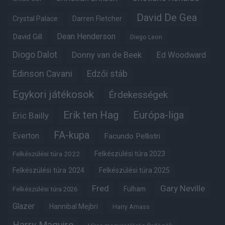
David De Gea
Crystal Palace
Darren Fletcher
Dean Henderson
David Gill
Diego Leon
Diogo Dalot
Donny van de Beek
Ed Woodward
Edinson Cavani
Edzői stáb
Egykori játékosok
Érdekességek
Erik ten Hag
Európa-liga
Eric Bailly
FA-kupa
Everton
Facundo Pellistri
Felkészülési túra 2022
Felkészülési túra 2023
Felkészülési túra 2024
Felkészülési túra 2025
Fred
Gary Neville
Fulham
Felkészülési túra 2026
Glazer
Hannibal Mejbri
Harry Amass
Harry Maguire