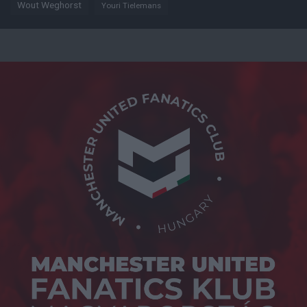
Wout Weghorst
Youri Tielemans