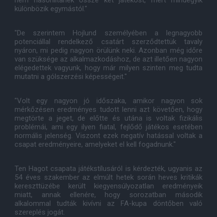
nem hasonlítanék össze két játékost, mert mindegyik
különbözik egymástól."
"De szerintem Hojlund személyében a legnagyobb
potenciállal rendelkező csatárt szerződtettük tavaly
nyáron, mi pedig nagyon örülünk neki. Azonban még időre
van szüksége az alkalmazkodáshoz, de azt illetően nagyon
elégedettek vagyunk, hogy már milyen szinten meg tudta
mutatni a gólszerzési képességeit."
"Volt egy nagyon jó időszaka, amikor nagyon sok
mérkőzésen eredményes tudott lenni azt követően, hogy
megtörte a jeget, de előtte és utána is voltak fizikális
problémái, ami egy ilyen fiatal, fejlődő játékos esetében
normális jelenség. Viszont ezek negatív hatással voltak a
csapat eredményeire, amelyeket el kell fogadnunk."
Ten Hagot csapata játékstílusáról is kérdezték, ugyanis az
54 éves szakember az elmúlt hetek során heves kritikák
kereszttüzébe került kiegyensúlyozatlan eredményeik
miatt, annak ellenére, hogy sorozatban második
alkalommal tudták kivívni az FA-kupa döntőben való
szereplés jogát.