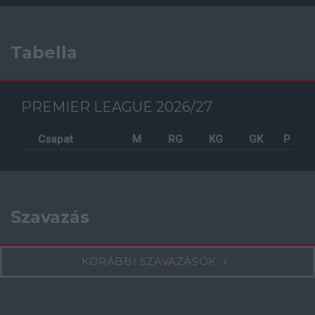
Tabella
PREMIER LEAGUE 2026/27
Csapat
M
RG
KG
GK
P
Szavazás
KORÁBBI SZAVAZÁSOK