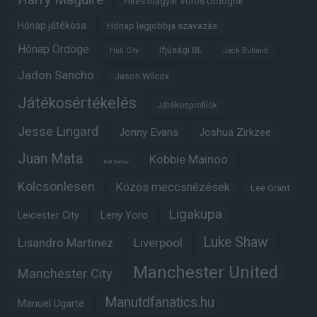
Híres magyar Vörös Ördögök
Hónap játékosa
Hónap legjobbja szavazás
Hónap Ördöge
Ifjúsági BL
Hull City
Jack Butland
Jadon Sancho
Jason Wilcox
Játékosértékelés
Játékosprofilok
Jesse Lingard
Jonny Evans
Joshua Zirkzee
Juan Mata
Kobbie Mainoo
Karl Darlow
Kölcsönlesen
Közös meccsnézések
Lee Grant
Ligakupa
Leny Yoro
Leicester City
Luke Shaw
Lisandro Martinez
Liverpool
Manchester United
Manchester City
Manutdfanatics.hu
Manuel Ugarte