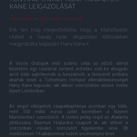
KANE LEIGAZOLÁSÁT
Lakner Péter
•
2024. május. 04. 10:40
Erik ten Hag megerősítette, hogy a Manchester
United a tavaly nyári átigazolási időszakban
megpróbálta leigazolni Harry Kane-t.
A Vörös Ördögök első számú célja az előző idényt
követően egy csatárral történő erősítés volt és ahogyan
arról több sajtótermék is beszámolt, a Unitednél próbára
akarták tenni a Tottenham Hotspur ellenállóképességét
Harry Kane kapcsán, aki akkori szerződése utolsó évébe
lépett Londonban.
Az angol válogatott csapatkapitánya azonban egy több,
mint 100 millió euros üzlet keretében a Bayern
Münchenhez szerződött. A United pedig végül az Atalanta
játékosára, Rasmus Hojlundra csapott le, aki ebben a
szezonban minden sorozatot figyelembe véve 38
mérkőzésen 14 alkalommal tudott eredményes lenni.