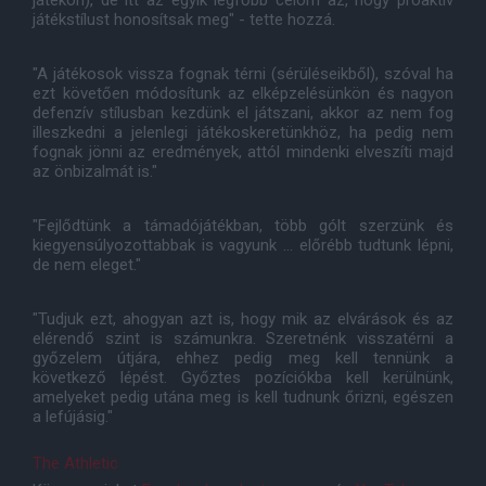
játékon), de itt az egyik legfőbb célom az, hogy proaktív
játékstílust honosítsak meg" - tette hozzá.
"A játékosok vissza fognak térni (sérüléseikből), szóval ha
ezt követően módosítunk az elképzelésünkön és nagyon
defenzív stílusban kezdünk el játszani, akkor az nem fog
illeszkedni a jelenlegi játékoskeretünkhöz, ha pedig nem
fognak jönni az eredmények, attól mindenki elveszíti majd
az önbizalmát is."
"Fejlődtünk a támadójátékban, több gólt szerzünk és
kiegyensúlyozottabbak is vagyunk ... előrébb tudtunk lépni,
de nem eleget."
"Tudjuk ezt, ahogyan azt is, hogy mik az elvárások és az
elérendő szint is számunkra. Szeretnénk visszatérni a
győzelem útjára, ehhez pedig meg kell tennünk a
következő lépést. Győztes pozíciókba kell kerülnünk,
amelyeket pedig utána meg is kell tudnunk őrizni, egészen
a lefújásig."
The Athletic