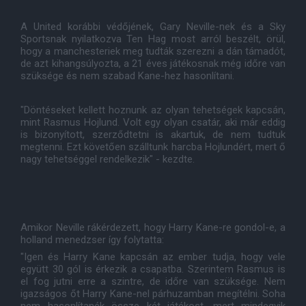
A United korábbi védőjének, Gary Neville-nek és a Sky
Sportsnak nyilatkozva Ten Hag most arról beszélt, örül,
hogy a manchesteriek meg tudták szerezni a dán támadót,
de azt kihangsúlyozta, a 21 éves játékosnak még időre van
szüksége és nem szabad Kane-hez hasonlítani.
"Döntéseket kellett hoznunk az olyan tehetségek kapcsán,
mint Rasmus Hojlund. Volt egy olyan csatár, aki már eddig
is bizonyított, szerződtetni is akartuk, de nem tudtuk
megtenni. Ezt követően szálltunk harcba Hojlundért, mert ő
nagy tehetséggel rendelkezik" - kezdte.
Amikor Neville rákérdezett, hogy Harry Kane-re gondol-e, a
holland menedzser így folytatta:
"Igen és Harry Kane kapcsán az ember tudja, hogy vele
együtt 30 gól is érkezik a csapatba. Szerintem Rasmus is
el fog jutni erre a szintre, de időre van szüksége. Nem
igazságos őt Harry Kane-nel párhuzamban megítélni. Soha