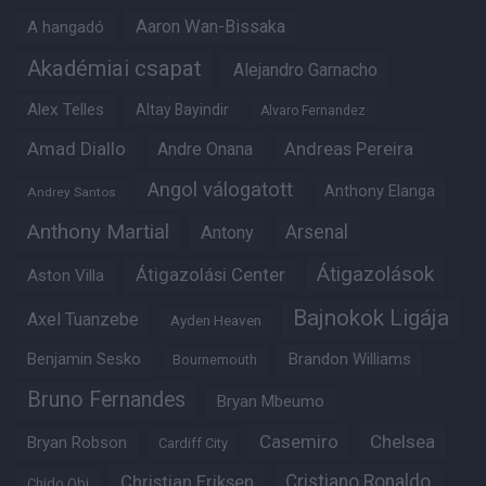
Aaron Wan-Bissaka
A hangadó
Akadémiai csapat
Alejandro Garnacho
Alex Telles
Altay Bayindir
Alvaro Fernandez
Amad Diallo
Andre Onana
Andreas Pereira
Angol válogatott
Anthony Elanga
Andrey Santos
Anthony Martial
Arsenal
Antony
Átigazolások
Átigazolási Center
Aston Villa
Bajnokok Ligája
Axel Tuanzebe
Ayden Heaven
Benjamin Sesko
Brandon Williams
Bournemouth
Bruno Fernandes
Bryan Mbeumo
Casemiro
Chelsea
Bryan Robson
Cardiff City
Christian Eriksen
Cristiano Ronaldo
Chido Obi