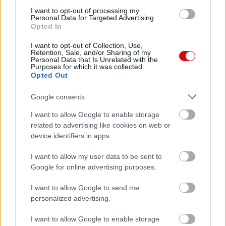
I want to opt-out of processing my
Personal Data for Targeted Advertising.
Opted In
I want to opt-out of Collection, Use,
Retention, Sale, and/or Sharing of my
Personal Data that Is Unrelated with the
Purposes for which it was collected.
Opted Out
Google consents
I want to allow Google to enable storage
Meccs Center
related to advertising like cookies on web or
device identifiers in apps.
I want to allow my user data to be sent to
Paris Saint-Germain
vs
Google for online advertising purposes.
Manchester United
I want to allow Google to send me
personalized advertising.
Felkészülési szezon 4. mérkőzés
Nya Ullevi, Göteborg
2026-08-08 17:00
I want to allow Google to enable storage