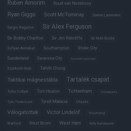
Ruben Amorim
Ruud van Nistelrooy
Ryan Giggs
Scott McTominay
Senne Lammens
Sir Alex Ferguson
Sergio Reguilon
Sir Bobby Charlton
Sir Jim Ratcliffe
Sir Matt Busby
Southampton
Stoke City
Sofyan Amrabat
Sunderland
Swansea City
Szurkoló szemmel
Tahith Chong
Szurkolói klub
Tartalék csapat
Taktikai mágnestábla
Tottenham
Tom Heaton
Toby Collyer
Trófeabibliográfia
Tyrell Malacia
Utazás
Tyler Fredericson
Válogatottak
Victor Lindelöf
Visszhang
West Ham
West Brom
Watford
Willy Kambwala