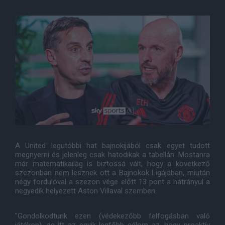
A United legutóbbi hat bajnokijából csak egyet tudott
megnyerni és jelenleg csak hatodikak a tabellán. Mostanra
már matematikailag is biztossá vált, hogy a következő
szezonban nem lesznek ott a Bajnokok Ligájában, miután
négy fordulóval a szezon vége előtt 13 pont a hátrányul a
negyedik helyezett Aston Villaval szemben.
"Gondolkodtunk ezen (védekezőbb felfogásban való