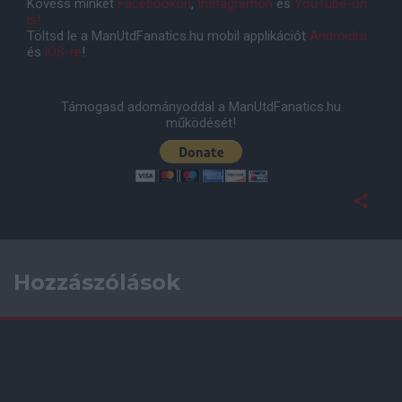
Kövess minket
Facebookon
,
Instagramon
és
YouTube-on
is!
Töltsd le a ManUtdFanatics.hu mobil applikációt
Androidra
és
iOS-re
!
Támogasd adományoddal a ManUtdFanatics.hu
működését!
Hozzászólások