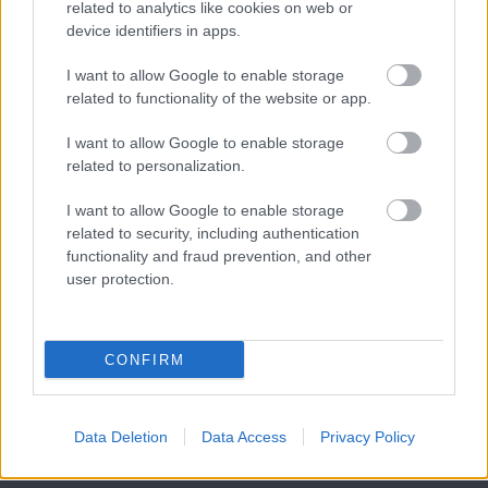
related to analytics like cookies on web or
device identifiers in apps.
I want to allow Google to enable storage
Leeds United
vs
Manchester United
2026-08-12 20:30
related to functionality of the website or app.
AC Milan
vs
Manchester United
2026-08-15 18:00
I want to allow Google to enable storage
related to personalization.
ELŐZŐ MÉRKŐZÉSEK
I want to allow Google to enable storage
related to security, including authentication
Támogatás
functionality and fraud prevention, and other
user protection.
Támogasd adományoddal
a ManUtdFanatics.hu működését!
CONFIRM
Data Deletion
Data Access
Privacy Policy