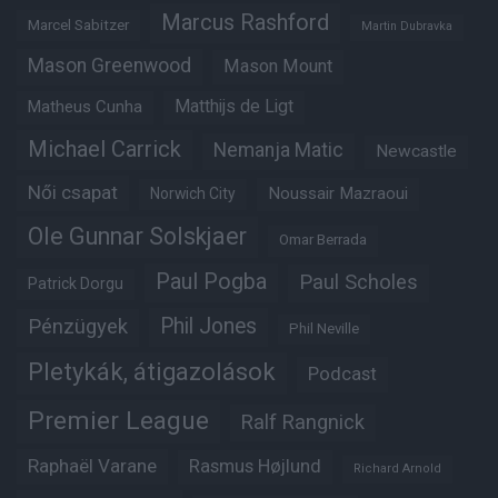
Marcus Rashford
Marcel Sabitzer
Martin Dubravka
Mason Greenwood
Mason Mount
Matheus Cunha
Matthijs de Ligt
Michael Carrick
Nemanja Matic
Newcastle
Női csapat
Noussair Mazraoui
Norwich City
Ole Gunnar Solskjaer
Omar Berrada
Paul Pogba
Paul Scholes
Patrick Dorgu
Phil Jones
Pénzügyek
Phil Neville
Pletykák, átigazolások
Podcast
Premier League
Ralf Rangnick
Raphaël Varane
Rasmus Højlund
Richard Arnold