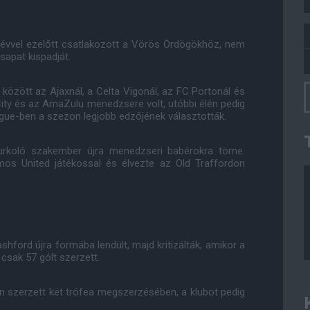
 2 évvel ezelőtt csatlakozott a Vörös Ördögökhöz, nem
sapat kispadját.
között az Ajaxnál, a Celta Vigonál, az FC Portonál és
City és az AmaZulu menedzsere volt, utóbbi élén pedig
gue-ben a szezon legjobb edzőjének választották.
urkoló szakember újra menedzseri babérokra törne.
mos United játékossal és élvezte az Old Traffordon
hford újra formába lendült, majd kritizálták, amikor a
sak 57 gólt szerzett.
rán szerzett két trófea megszerzésében, a klubot pedig