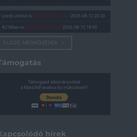
Leeds United
vs
Manchester United
2026-08-12 20:30
AC Milan
vs
Manchester United
2026-08-15 18:00
ELŐZŐ MÉRKŐZÉSEK
Támogatás
Támogasd adományoddal
a ManUtdFanatics.hu működését!
Kapcsolódó hírek