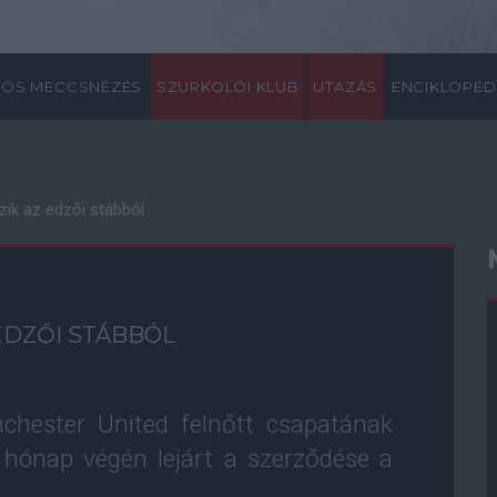
ÖS MECCSNÉZÉS
SZURKOLÓI KLUB
UTAZÁS
ENCIKLOPÉD
ik az edzői stábból
EDZŐI STÁBBÓL
chester United felnőtt csapatának
ő hónap végén lejárt a szerződése a