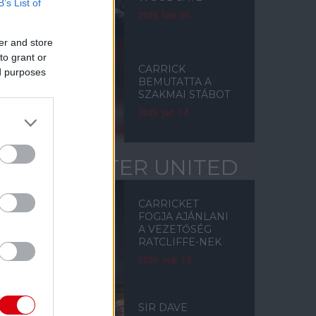
B’s List of
2026. febr. 05.
er and store
to grant or
CARRICK
ed purposes
BEMUTATTA A
SZAKMAI STÁBOT
2026. jan. 14.
MANCHESTER UNITED
CARRICKET
FOGJA AJÁNLANI
A VEZETŐSÉG
RATCLIFFE-NEK
2026. máj. 13.
SIR DAVE