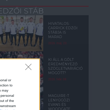
EDZŐI STÁB
HIVATALOS:
CARRICK EDZŐI
STÁBJA IS
MARAD
2026. máj. 23.
KI ÁLL A GÓLT
EREDMÉNYEZŐ
SZÖGLETVARIÁCIÓ
MÖGÖTT?
2026. febr. 08.
sonal or
ection to
ou may
 personal
MAGUIRE-T
LENYŰGÖZI
out of the
EVANS ÉS
 downstream
WOODGATE