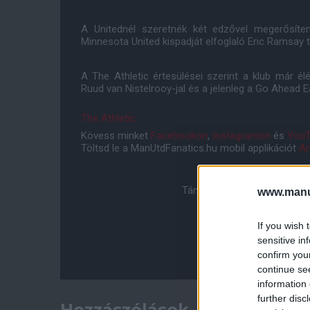
A Unitednél szeretnék két edzővel megerősít
Minnesota United kispadját elfoglaló Eric Ramsay 
A The Athletic értesülései szerint a klub már élé
Ruud van Nistelrooy-jal és a jelenleg a Go Ahead E
The Athletic
Kövess minket
Facebookon
,
Instagramon
és
YouT
Töltsd le a ManUtdFanatics.hu mobil applikációt
An
Támogasd adományoddal a 
www.manut
If you wish 
sensitive in
confirm you
continue se
information 
further disc
Hozzászólások