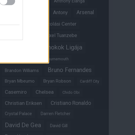
Angol válogatott
Anthony Elanga
Anthony Martial
Arsenal
Antony
Átigazolási Center
Aston Villa
Átigazolások
Axel Tuanzebe
Bajnokok Ligája
Ayden Heaven
Benjamin Sesko
Bournemouth
Bruno Fernandes
Brandon Williams
Bryan Mbeumo
Bryan Robson
Cardiff City
Casemiro
Chelsea
Chido Obi
Christian Eriksen
Cristiano Ronaldo
Crystal Palace
Darren Fletcher
David De Gea
David Gill