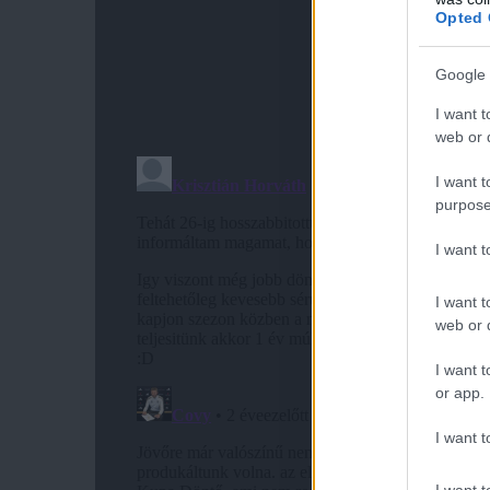
Opted 
Google 
I want t
web or d
I want t
purpose
I want 
I want t
web or d
I want t
or app.
I want t
I want t