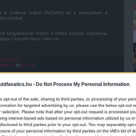
eni a szakmai stábot McCarthy és a februrárban a
távozásával.
nk tárgyalásokat folytat a United korábbi csatárával,
agles-t irányító Rene Hake-val.
ube-on is!
droidra
és
iOS-re
!
ManUtdFanatics.hu működését!
dfanatics.hu -
Do Not Process My Personal Information
to opt-out of the sale, sharing to third parties, or processing of your per
formation for targeted advertising by us, please use the below opt-out s
r selection. Please note that after your opt-out request is processed y
eing interest-based ads based on personal information utilized by us or
disclosed to third parties prior to your opt-out. You may separately opt-
losure of your personal information by third parties on the IAB’s list of