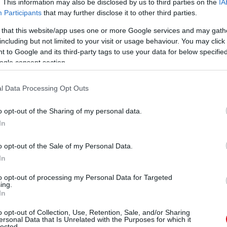
. This information may also be disclosed by us to third parties on the
IA
Participants
that may further disclose it to other third parties.
 that this website/app uses one or more Google services and may gath
including but not limited to your visit or usage behaviour. You may click 
 to Google and its third-party tags to use your data for below specifi
ogle consent section.
l Data Processing Opt Outs
o opt-out of the Sharing of my personal data.
In
o opt-out of the Sale of my Personal Data.
In
to opt-out of processing my Personal Data for Targeted
ing.
In
o opt-out of Collection, Use, Retention, Sale, and/or Sharing
ersonal Data that Is Unrelated with the Purposes for which it
lected.