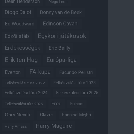
Dean Henderson
Diego Leon
Diogo Dalot
Donny van de Beek
Edinson Cavani
Ed Woodward
Egykori játékosok
Edzői stáb
Érdekességek
Eric Bailly
Erik ten Hag
Európa-liga
FA-kupa
Everton
Facundo Pellistri
Felkészülési túra 2022
Felkészülési túra 2023
Felkészülési túra 2024
Felkészülési túra 2025
Fred
Fulham
Felkészülési túra 2026
Gary Neville
Glazer
Hannibal Mejbri
Harry Maguire
Harry Amass