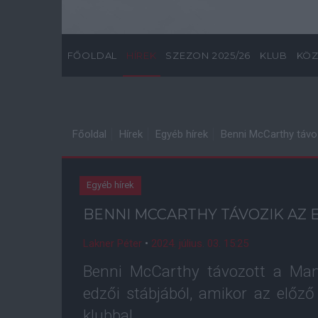
FŐOLDAL
HÍREK
SZEZON 2025/26
KLUB
KÖZ
Főoldal
Hírek
Egyéb hírek
Benni McCarthy távoz
Egyéb hírek
BENNI MCCARTHY TÁVOZIK AZ 
Lakner Péter
•
2024. július. 03. 15:25
Benni McCarthy távozott a Man
edzői stábjából, amikor az előz
klubbal.