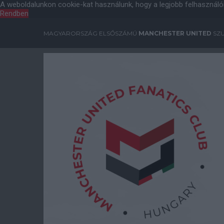
A weboldalunkon cookie-kat használunk, hogy a legjobb felhasználó
Rendben
MAGYARORSZÁG ELSŐSZÁMÚ
MANCHESTER UNITED
SZU