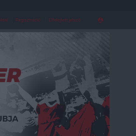
ldal
Regisztráció
Elfelejtett jelszó