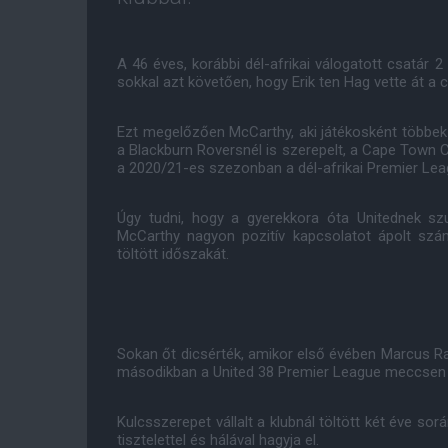
A 46 éves, korábbi dél-afrikai válogatott csatár
sokkal azt követően, hogy Erik ten Hag vette át a c
Ezt megelőzően McCarthy, aki játékosként többek 
a Blackburn Roversnél is szerepelt, a Cape Town 
a 2020/21-es szezonban a dél-afrikai Premier Lea
Úgy tudni, hogy a gyerekkora óta Unitednek sz
McCarthy nagyon pozitív kapcsolatot ápolt szá
töltött időszakát.
Sokan őt dicsérték, amikor első évében Marcus Ras
másodikban a United 38 Premier League meccsen c
Kulcsszerepet vállalt a klubnál töltött két éve so
tisztelettel és hálával hagyja el.