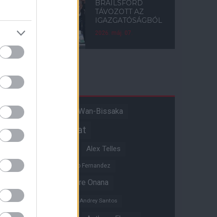
BRAILSFORD
TÁVOZOTT AZ
IGAZGATÓSÁGBÓL
2026. máj. 07.
Címkék
Aaron Wan-Bissaka
A hangadó
Akadémiai csapat
Alejandro Garnacho
Alex Telles
Altay Bayindir
Alvaro Fernandez
Amad Diallo
Andre Onana
Andreas Pereira
Andrey Santos