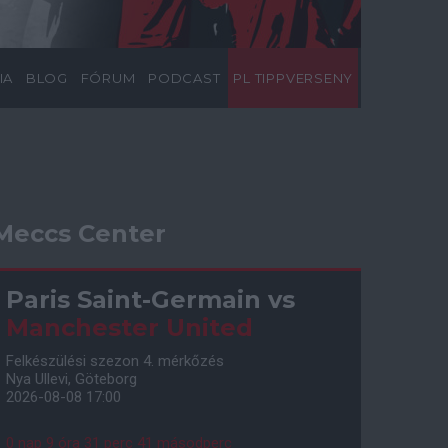
IA
BLOG
FÓRUM
PODCAST
PL TIPPVERSENY
Meccs Center
Paris Saint-Germain
vs
Manchester United
Felkészülési szezon 4. mérkőzés
Nya Ullevi, Göteborg
2026-08-08 17:00
0 nap 9 óra 31 perc 40 másodperc