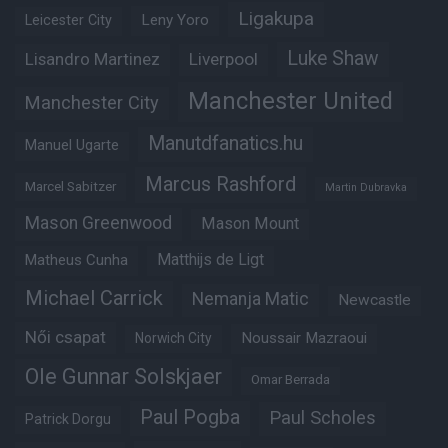
Ligakupa
Leny Yoro
Leicester City
Luke Shaw
Lisandro Martinez
Liverpool
Manchester United
Manchester City
Manutdfanatics.hu
Manuel Ugarte
Marcus Rashford
Marcel Sabitzer
Martin Dubravka
Mason Greenwood
Mason Mount
Matheus Cunha
Matthijs de Ligt
Michael Carrick
Nemanja Matic
Newcastle
Női csapat
Noussair Mazraoui
Norwich City
Ole Gunnar Solskjaer
Omar Berrada
Paul Pogba
Paul Scholes
Patrick Dorgu