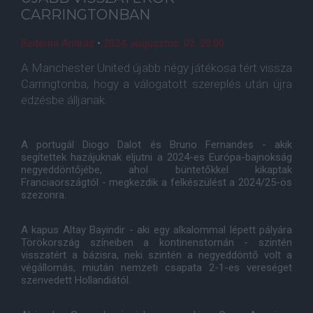
CARRINGTONBAN
Bederna András
•
2024. augusztus. 02. 20:00
A Manchester United újabb négy játékosa tért vissza
Carringtonba, hogy a válogatott szereplés után újra
edzésbe álljanak.
A portugál Diogo Dalot és Bruno Fernandes - akik
segítettek hazájuknak eljutni a 2024-es Európa-bajnokság
negyeddöntőjébe, ahol büntetőkkel kikaptak
Franciaországtól - megkezdik a felkészülést a 2024/25-ös
szezonra.
A kapus Altay Bayindir - aki egy alkalommal lépett pályára
Törökország színeiben a kontinenstornán - szintén
visszatért a bázisra, neki szintén a negyeddöntő volt a
végállomás, miután nemzeti csapata 2-1-es vereséget
szenvedett Hollandiától.