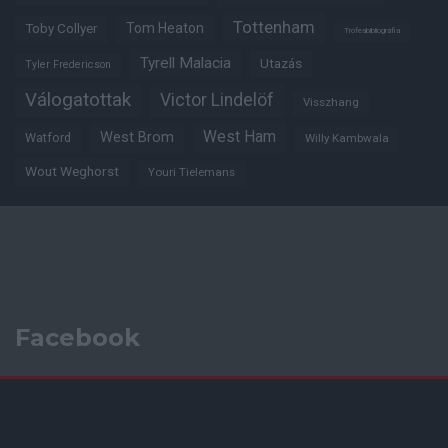
Tottenham
Tom Heaton
Toby Collyer
Trófeabibliográfia
Tyrell Malacia
Utazás
Tyler Fredericson
Válogatottak
Victor Lindelöf
Visszhang
West Ham
West Brom
Watford
Willy Kambwala
Wout Weghorst
Youri Tielemans