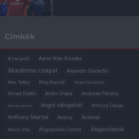
Címkék
Aaron Wan-Bissaka
A hangadó
Akadémiai csapat
Alejandro Garnacho
Alex Telles
Altay Bayindir
Alvaro Fernandez
Amad Diallo
Andre Onana
Andreas Pereira
Angol válogatott
Anthony Elanga
Andrey Santos
Anthony Martial
Arsenal
Antony
Átigazolások
Átigazolási Center
Aston Villa