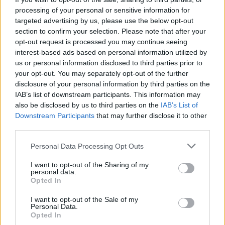
processing of your personal or sensitive information for
Meccs Center
targeted advertising by us, please use the below opt-out
section to confirm your selection. Please note that after your
opt-out request is processed you may continue seeing
Paris Saint-Germain
vs
interest-based ads based on personal information utilized by
us or personal information disclosed to third parties prior to
Manchester United
your opt-out. You may separately opt-out of the further
disclosure of your personal information by third parties on the
Felkészülési szezon 4. mérkőzés
IAB’s list of downstream participants. This information may
Nya Ullevi, Göteborg
also be disclosed by us to third parties on the
IAB’s List of
2026-08-08 17:00
Downstream Participants
that may further disclose it to other
third parties.
Please note that this website/app uses one or more Google
Personal Data Processing Opt Outs
Leeds United
vs
Manchester United
2026-08-12 20:30
services and may gather and store information including but
not limited to your visit or usage behaviour. You may click to
I want to opt-out of the Sharing of my
AC Milan
vs
Manchester United
2026-08-15 18:00
personal data.
grant or deny consent to Google and its third-party tags to
Opted In
use your data for below specified purposes in below Google
ELŐZŐ MÉRKŐZÉSEK
consent section.
I want to opt-out of the Sale of my
Personal Data.
Opted In