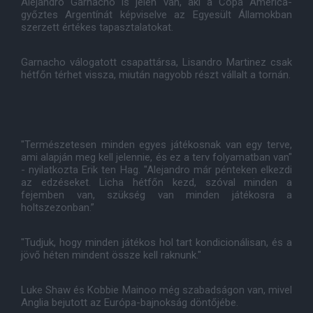
Alejandro Garnacho is jelen van, aki a Copa America-
győztes Argentínát képviselve az Egyesült Államokban
szerzett értékes tapasztalatokat.
Garnacho válogatott csapattársa, Lisandro Martinez csak
hétfőn térhet vissza, miután nagyobb részt vállalt a tornán.
"Természetesen minden egyes játékosnak van egy terve,
ami alapján meg kell jelennie, és ez a terv folyamatban van"
- nyilatkozta Erik ten Hag. "Alejandro már pénteken elkezdi
az edzéseket. Licha hétfőn kezd, szóval minden a
fejemben van, szükség van minden játékosra a
holtszezonban.”
"Tudjuk, hogy minden játékos hol tart kondicionálisan, és a
jövő héten mindent össze kell raknunk."
Luke Shaw és Kobbie Mainoo még szabadságon van, mivel
Anglia bejutott az Európa-bajnokság döntőjébe.