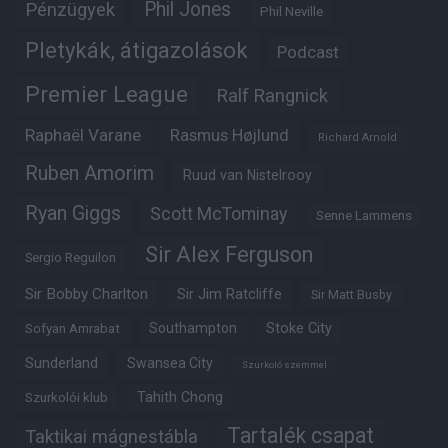
Phil Jones
Pénzügyek
Phil Neville
Pletykák, átigazolások
Podcast
Premier League
Ralf Rangnick
Raphaël Varane
Rasmus Højlund
Richard Arnold
Ruben Amorim
Ruud van Nistelrooy
Ryan Giggs
Scott McTominay
Senne Lammens
Sir Alex Ferguson
Sergio Reguilon
Sir Bobby Charlton
Sir Jim Ratcliffe
Sir Matt Busby
Southampton
Stoke City
Sofyan Amrabat
Sunderland
Swansea City
Szurkoló szemmel
Tahith Chong
Szurkolói klub
Tartalék csapat
Taktikai mágnestábla