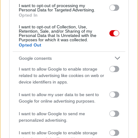
Támogatás
I want to opt-out of processing my
Personal Data for Targeted Advertising.
Opted In
Támogasd adományoddal
I want to opt-out of Collection, Use,
a ManUtdFanatics.hu működését!
Retention, Sale, and/or Sharing of my
Personal Data that Is Unrelated with the
Purposes for which it was collected.
Opted Out
Google consents
I want to allow Google to enable storage
Kapcsolódó hírek
related to advertising like cookies on web or
device identifiers in apps.
BRUNO FERNANDES
I want to allow my user data to be sent to
Google for online advertising purposes.
I want to allow Google to send me
personalized advertising.
TOVÁBBI NÉGY VÖRÖS
ÖRDÖG TÉRT VISSZA
I want to allow Google to enable storage
CARRINGTONBA