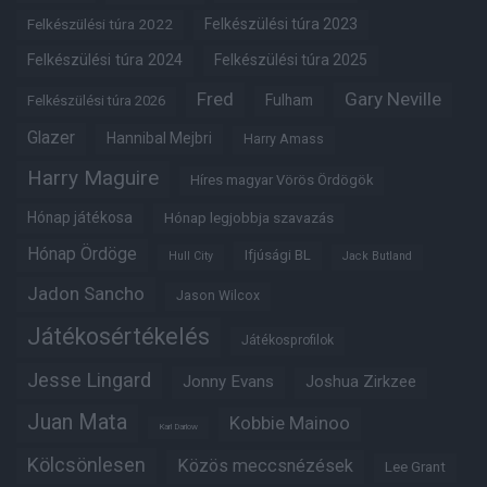
Felkészülési túra 2022
Felkészülési túra 2023
Felkészülési túra 2024
Felkészülési túra 2025
Fred
Gary Neville
Fulham
Felkészülési túra 2026
Glazer
Hannibal Mejbri
Harry Amass
Harry Maguire
Híres magyar Vörös Ördögök
Hónap játékosa
Hónap legjobbja szavazás
Hónap Ördöge
Ifjúsági BL
Hull City
Jack Butland
Jadon Sancho
Jason Wilcox
Játékosértékelés
Játékosprofilok
Jesse Lingard
Jonny Evans
Joshua Zirkzee
Juan Mata
Kobbie Mainoo
Karl Darlow
Kölcsönlesen
Közös meccsnézések
Lee Grant