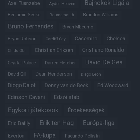
Bajnokok Ligája
Axel Tuanzebe
Ayden Heaven
Benjamin Sesko
Brandon Williams
Bournemouth
Bruno Fernandes
Bryan Mbeumo
Casemiro
Chelsea
Bryan Robson
Cardiff City
Christian Eriksen
Cristiano Ronaldo
Chido Obi
David De Gea
Crystal Palace
Darren Fletcher
Dean Henderson
David Gill
Diego Leon
Diogo Dalot
Donny van de Beek
Ed Woodward
Edinson Cavani
Edzői stáb
Egykori játékosok
Érdekességek
Erik ten Hag
Európa-liga
Eric Bailly
FA-kupa
Everton
Facundo Pellistri