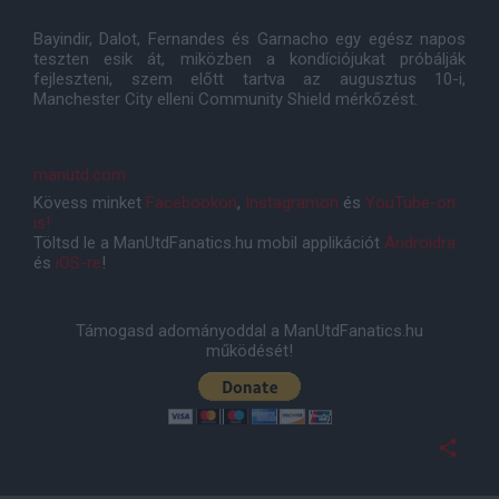
Bayindir, Dalot, Fernandes és Garnacho egy egész napos
teszten esik át, miközben a kondíciójukat próbálják
fejleszteni, szem előtt tartva az augusztus 10-i,
Manchester City elleni Community Shield mérkőzést.
manutd.com
Kövess minket
Facebookon
,
Instagramon
és
YouTube-on
is!
Töltsd le a ManUtdFanatics.hu mobil applikációt
Androidra
és
iOS-re
!
Támogasd adományoddal a ManUtdFanatics.hu
működését!