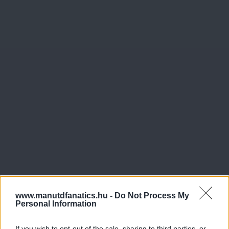
www.manutdfanatics.hu -
Do Not Process My
Personal Information
If you wish to opt-out of the sale, sharing to third parties, or