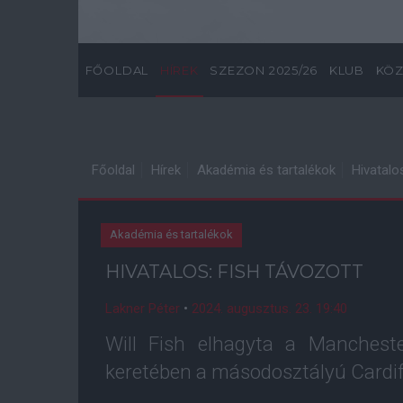
FŐOLDAL
HÍREK
SZEZON 2025/26
KLUB
KÖZ
Főoldal
Hírek
Akadémia és tartalékok
Hivatalo
Akadémia és tartalékok
HIVATALOS: FISH TÁVOZOTT
Lakner Péter
•
2024. augusztus. 23. 19:40
Will Fish elhagyta a Mancheste
keretében a másodosztályú Cardiff