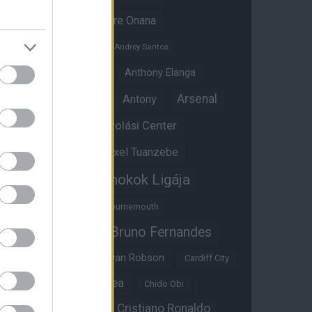
Amad Diallo
Andre Onana
Andreas Pereira
Andrey Santos
Angol válogatott
Anthony Elanga
Anthony Martial
Arsenal
Antony
Átigazolási Center
Aston Villa
Átigazolások
Axel Tuanzebe
Bajnokok Ligája
Ayden Heaven
Benjamin Sesko
Bournemouth
Bruno Fernandes
Brandon Williams
Bryan Mbeumo
Bryan Robson
Cardiff City
Casemiro
Chelsea
Chido Obi
Christian Eriksen
Cristiano Ronaldo