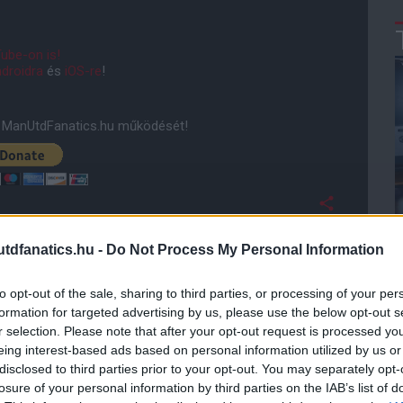
ube-on is!
droidra
és
iOS-re
!
ManUtdFanatics.hu működését!
dfanatics.hu -
Do Not Process My Personal Information
to opt-out of the sale, sharing to third parties, or processing of your per
formation for targeted advertising by us, please use the below opt-out s
r selection. Please note that after your opt-out request is processed y
eing interest-based ads based on personal information utilized by us or
disclosed to third parties prior to your opt-out. You may separately opt-
losure of your personal information by third parties on the IAB’s list of