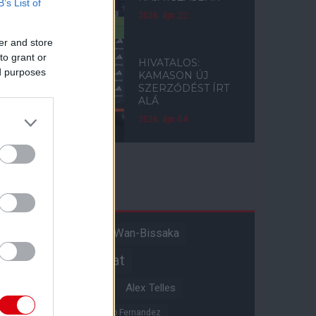
B’s List of
2026. ápr. 22.
er and store
to grant or
HIVATALOS:
ed purposes
KAMASON ÚJ
SZERZŐDÉST ÍRT
ALÁ
2026. ápr. 04.
Címkék
Aaron Wan-Bissaka
A hangadó
Akadémiai csapat
Alejandro Garnacho
Alex Telles
Altay Bayindir
Alvaro Fernandez