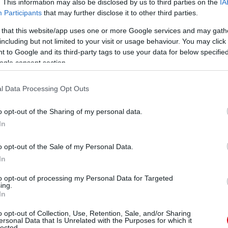
. This information may also be disclosed by us to third parties on the
IA
Participants
that may further disclose it to other third parties.
 that this website/app uses one or more Google services and may gath
including but not limited to your visit or usage behaviour. You may click 
 to Google and its third-party tags to use your data for below specifi
ogle consent section.
l Data Processing Opt Outs
o opt-out of the Sharing of my personal data.
In
o opt-out of the Sale of my Personal Data.
In
to opt-out of processing my Personal Data for Targeted
ing.
In
o opt-out of Collection, Use, Retention, Sale, and/or Sharing
ersonal Data that Is Unrelated with the Purposes for which it
lected.