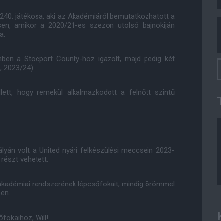
k 240. játékosa, aki az Akadémiáról bemutatkozhatott a
en, amikor a 2020/21-es szezon utolsó bajnokiján
a.
ben a Stocport County-hoz igazolt, majd pedig két
, 2023/24).
lett, hogy remekül alkalmazkodott a felnőtt szintű
yán volt a United nyári felkészülési meccsein 2023-
 részt vehetett.
ub akadémiai rendszerének lépcsőfokait, mindig örömmel
ben.
őfokaihoz, Will!