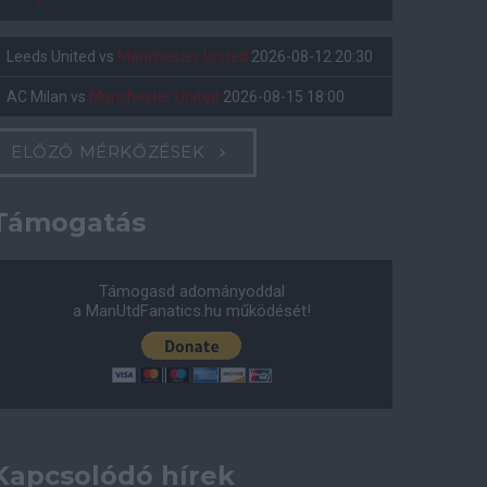
Leeds United
vs
Manchester United
2026-08-12 20:30
AC Milan
vs
Manchester United
2026-08-15 18:00
ELŐZŐ MÉRKŐZÉSEK
Támogatás
Támogasd adományoddal
a ManUtdFanatics.hu működését!
Kapcsolódó hírek