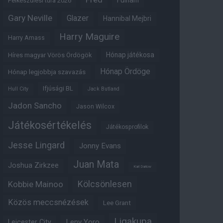
Fulham
Felkészülési túra 2026
Gary Neville
Glazer
Hannibal Mejbri
Harry Maguire
Harry Amass
Hónap játékosa
Híres magyar Vörös Ördögök
Hónap Ördöge
Hónap legjobbja szavazás
Ifjúsági BL
Hull City
Jack Butland
Jadon Sancho
Jason Wilcox
Játékosértékelés
Játékosprofilok
Jesse Lingard
Jonny Evans
Juan Mata
Joshua Zirkzee
Karl Darlow
Kölcsönlesen
Kobbie Mainoo
Közös meccsnézések
Lee Grant
Ligakupa
Leny Yoro
Leicester City