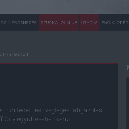
ÖS MECCSNÉZÉS
SZURKOLÓI KLUB
UTAZÁS
ENCIKLOPÉD
s: Fish távozott
r Unitedet és végleges átigazolás
 City együtteséhez került.