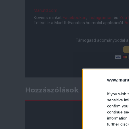
Manutd.com
Kövess minket
Facebookon
,
Instagramon
és
YouT
Töltsd le a ManUtdFanatics.hu mobil applikációt
An
Támogasd adományoddal a 
www.manut
Hozzászólások
If you wish 
sensitive in
confirm you
continue se
information 
further disc