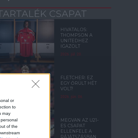
TARTALÉK CSAPAT
HIVATALOS:
THOMPSON A
UNITEDHEZ
IGAZOLT
2026. júl. 20.
FLETCHER: EZ
EGY ŐRÜLT HÉT
VOLT!
2026. jún. 06.
sonal or
ection to
ou may
 personal
MEGVAN AZ U21-
ES CSAPAT
out of the
ELLENFELE A
 downstream
RÁJÁTSZÁSBAN