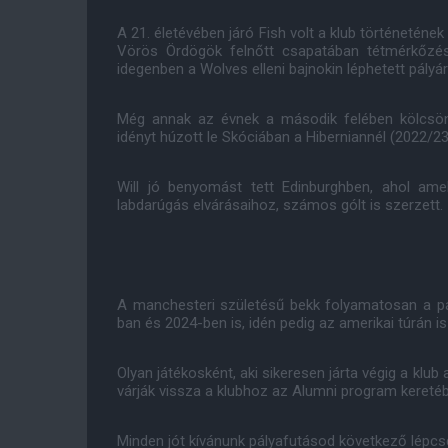
A 21. életévében járó Fish volt a klub történeténe
Vörös Ördögök felnőtt csapatában tétmérkőzés
idegenben a Wolves elleni bajnokin léphetett pályár
Még annak az évnek a második felében kölcsön
idényt húzott le Skóciában a Hiberniannél (2022/23
Will jó benyomást tett Edinburghben, ahol amel
labdarúgás elvárásaihoz, számos gólt is szerzett.
A manchesteri születésű bekk folyamatosan a pál
ban és 2024-ben is, idén pedig az amerikai túrán is
Olyan játékosként, aki sikeresen járta végig a kl
várják vissza a klubhoz az Alumni program kereté
Minden jót kívánunk pályafutásod következő lépcs