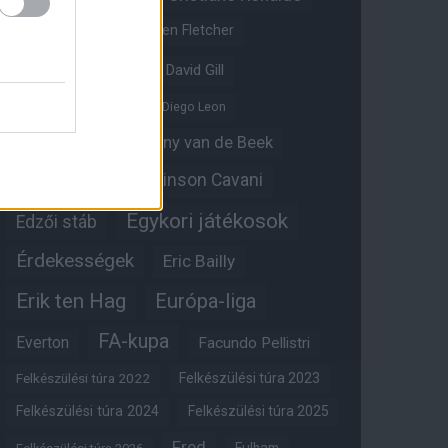
Crystal Palace
Darren Fletcher
David De Gea
David Gill
Dean Henderson
Diego Leon
Diogo Dalot
Donny van de Beek
Edinson Cavani
Ed Woodward
Egykori játékosok
Edzői stáb
Érdekességek
Eric Bailly
Erik ten Hag
Európa-liga
FA-kupa
Everton
Facundo Pellistri
Felkészülési túra 2022
Felkészülési túra 2023
Felkészülési túra 2024
Felkészülési túra 2025
Fred