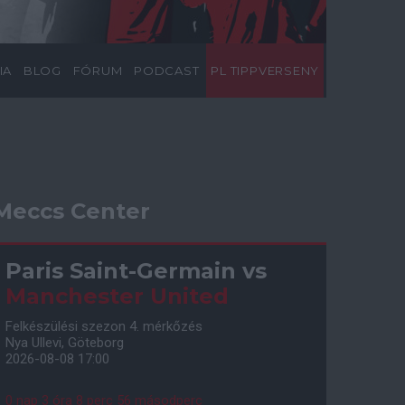
IA
BLOG
FÓRUM
PODCAST
PL TIPPVERSENY
Meccs Center
Paris Saint-Germain
vs
Manchester United
Felkészülési szezon 4. mérkőzés
Nya Ullevi, Göteborg
2026-08-08 17:00
0 nap 3 óra 8 perc 55 másodperc