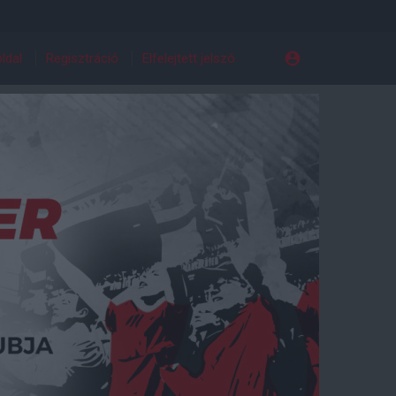
ldal
Regisztráció
Elfelejtett jelszó