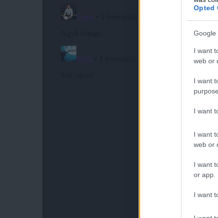
Opted 
Google 
I want t
web or d
I want t
purpose
I want 
I want t
web or d
I want t
or app.
I want t
I want t