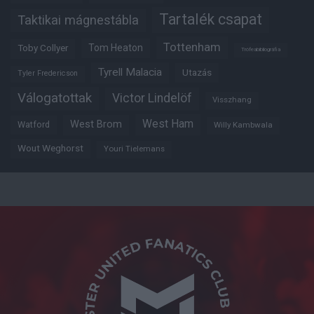
Tartalék csapat
Taktikai mágnestábla
Tottenham
Tom Heaton
Toby Collyer
Trófeabibliográfia
Tyrell Malacia
Utazás
Tyler Fredericson
Válogatottak
Victor Lindelöf
Visszhang
West Ham
West Brom
Watford
Willy Kambwala
Wout Weghorst
Youri Tielemans