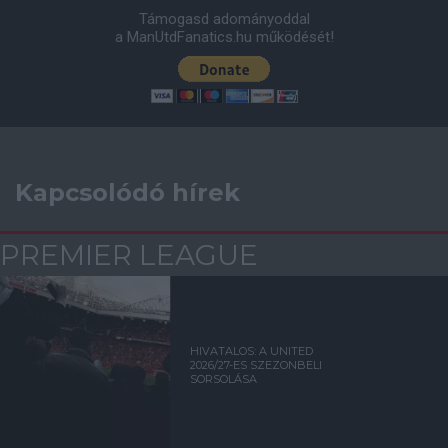
Támogasd adományoddal
a ManUtdFanatics.hu működését!
Kapcsolódó hírek
PREMIER LEAGUE
HIVATALOS: A UNITED
2026/27-ES SZEZONBELI
SORSOLÁSA