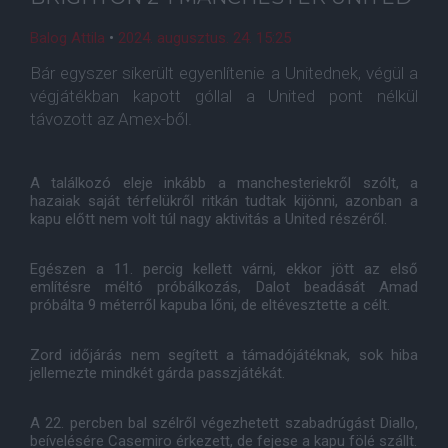
Balog Attila
•
2024. augusztus. 24. 15:25
Bár egyszer sikerült egyenlítenie a Unitednek, végül a
végjátékban kapott góllal a United pont nélkül
távozott az Amex-ből.
A találkozó eleje inkább a manchesteriekről szólt, a
hazaiak saját térfelükről ritkán tudtak kijönni, azonban a
kapu előtt nem volt túl nagy aktivitás a United részéről.
Egészen a 11. percig kellett várni, ekkor jött az első
említésre méltó próbálkozás, Dalot beadását Amad
próbálta 9 méterről kapuba lőni, de eltévesztette a célt.
Zord időjárás nem segített a támadójátéknak, sok hiba
jellemezte mindkét gárda passzjátékát.
A 22. percben bal szélről végezhetett szabadrúgást Diallo,
beívelésére Casemiro érkezett, de fejese a kapu fölé szállt.