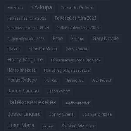
FA-kupa
Everton
Facundo Pellistri
Felkészülési túra 2022
Felkészülési túra 2023
Felkészülési túra 2024
Felkészülési túra 2025
Fred
Gary Neville
Fulham
Felkészülési túra 2026
Glazer
Hannibal Mejbri
Harry Amass
Harry Maguire
Híres magyar Vörös Ördögök
Hónap játékosa
Hónap legjobbja szavazás
Hónap Ördöge
Ifjúsági BL
Hull City
Jack Butland
Jadon Sancho
Jason Wilcox
Játékosértékelés
Játékosprofilok
Jesse Lingard
Jonny Evans
Joshua Zirkzee
Juan Mata
Kobbie Mainoo
Karl Darlow