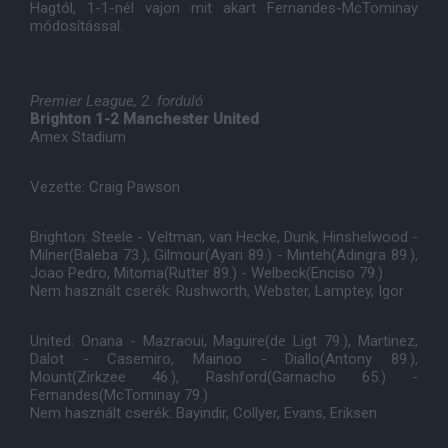
Hagtól, 1-1-nél vajon mit akart Fernandes-McTominay
módosítással.
Premier League, 2. forduló
Brighton 1-2 Manchester United
Amex Stadium
Vezette: Craig Pawson
Brighton: Steele - Veltman, van Hecke, Dunk, Hinshelwood -
Milner(Baleba 73.), Gilmour(Ayari 89.) - Minteh(Adingra 89.),
Joao Pedro, Mitoma(Rutter 89.) - Welbeck(Enciso 79.)
Nem használt cserék: Rushworth, Webster, Lamptey, Igor
United: Onana - Mazraoui, Maguire(de Ligt 79.), Martinez,
Dalot - Casemiro, Mainoo - Diallo(Antony 89.),
Mount(Zirkzee 46.), Rashford(Garnacho 65.) -
Fernandes(McTominay 79.)
Nem használt cserék: Bayindir, Collyer, Evans, Eriksen