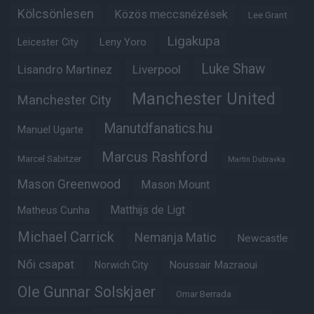
Kölcsönlesen
Közös meccsnézések
Lee Grant
Ligakupa
Leny Yoro
Leicester City
Luke Shaw
Lisandro Martinez
Liverpool
Manchester United
Manchester City
Manutdfanatics.hu
Manuel Ugarte
Marcus Rashford
Marcel Sabitzer
Martin Dubravka
Mason Greenwood
Mason Mount
Matheus Cunha
Matthijs de Ligt
Michael Carrick
Nemanja Matic
Newcastle
Női csapat
Noussair Mazraoui
Norwich City
Ole Gunnar Solskjaer
Omar Berrada