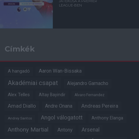
JÁTÉKOSA A PREMIER
LEAGUE-BEN
Címkék
Aaron Wan-Bissaka
A hangadó
Akadémiai csapat
Alejandro Garnacho
Alex Telles
Altay Bayindir
Alvaro Fernandez
Amad Diallo
Andre Onana
Andreas Pereira
Angol válogatott
Anthony Elanga
Andrey Santos
Anthony Martial
Arsenal
Antony