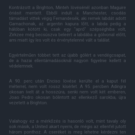
Kontrázott a Brighton, Minteh lövésénél azonban Maguire
óriásit mentett. Ebből indult a Manchester, csodás
támadást vittek végig Fernandesék, aki remek labdát adott
Garnachonak, az argentin kapura lőtt, a labda pedig a
hálóban kötött ki, csak egy "apró" szépséghiba volt,
Zirkzee még becsúszva beleért a labdába a gólvonal előtt,
ami miatt így les volt és érvénytelenné vált a találat.
Egyértelműen többet tett az újabb gólért a vendégcsapat,
de a hazai ellentámadásoknál nagyon figyelnie kellett a
védelemnek.
A 90. perc után Enciso lövése kerülte el a kaput fél
méterrel, nem volt rossz kísérlet. A 95. percben Adingra
okosan ívelt át a hosszúra, senki nem volt két emberen,
Joao Pedro okosan bólintott az ellenkező sarokba, újra
vezetett a Brighton.
Valahogy ez a mérkőzés is hasonló volt, mint tavaly oly
sok másik, a United akart nyerni, de mégis az ellenfél jutott
három ponthoz. A cseréket is meg lehetne kérdezni ten