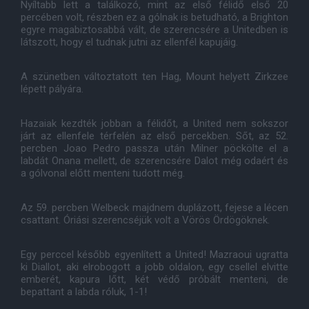
Nyíltabb lett a találkozó, mint az első félidő első 20
percében volt, részben ez a gólnak is betudható, a Brighton
egyre magabiztosabbá vált, de szerencsére a Unitedben is
látszott, hogy el tudnak jutni az ellenfél kapujáig.
A szünetben változtatott ten Hag, Mount helyett Zirkzee
lépett pályára.
Hazaiak kezdték jobban a félidőt, a United nem sokszor
járt az ellenfele térfelén az első percekben. Sőt, az 52.
percben Joao Pedro passza után Milner pöckölte el a
labdát Onana mellett, de szerencsére Dalot még odaért és
a gólvonal előtt menteni tudott még.
Az 59. percben Welbeck majdnem duplázott, fejese a lécen
csattant. Óriási szerencséjük volt a Vörös Ördögöknek.
Egy perccel később egyenlített a United! Mazraoui ugratta
ki Diallot, aki elrobogott a jobb oldalon, egy csellel elvitte
emberét, kapura lőtt, két védő próbált menteni, de
bepattant a labda róluk, 1-1!