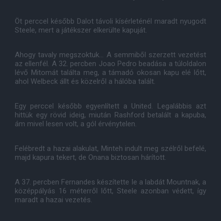
Öt perccel később Dalot távoli kísérleténél maradt nyugodt
Steele, mert a játékszer elkerülte kapuját.
Ahogy tavaly megszoktuk... A semmiből szerzett vezetést
az ellenfél. A 32. percben Joao Pedro beadása a túloldalon
lévő Mitomát találta meg, a támadó okosan kapu elé lőtt,
ahol Welbeck állt és közelről a hálóba talált.
Egy perccel később egyenlített a United. Legalábbis azt
hittük egy rövid ideig, miután Rashford betalált a kapuba,
ám mivel lesen volt, a gól érvénytelen.
Felébredt a hazai alakulat, Minteh indult meg szélről befelé,
majd kapura tekert, de Onana biztosan hárított.
A 37. percben Fernandes készítette le a labdát Mountnak, a
középpályás 16 méterről lőtt, Steele azonban védett, így
maradt a hazai vezetés.