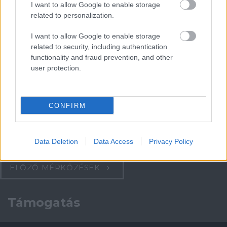
I want to allow Google to enable storage
Paris Saint-Germain
vs
related to personalization.
Manchester United
I want to allow Google to enable storage
related to security, including authentication
Felkészülési szezon 4. mérkőzés
functionality and fraud prevention, and other
Nya Ullevi, Göteborg
user protection.
2026-08-08 17:00
1 nap 20 óra 31 perc 43 másodperc
CONFIRM
Leeds United
vs
Manchester United
2026-08-12 20:30
Data Deletion
Data Access
Privacy Policy
AC Milan
vs
Manchester United
2026-08-15 18:00
ELŐZŐ MÉRKŐZÉSEK
Támogatás