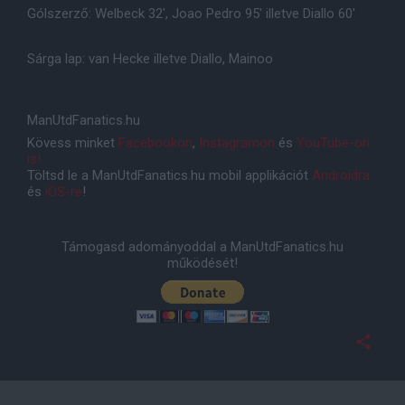
Gólszerző: Welbeck 32', Joao Pedro 95' illetve Diallo 60'
Sárga lap: van Hecke illetve Diallo, Mainoo
ManUtdFanatics.hu
Kövess minket
Facebookon
,
Instagramon
és
YouTube-on
is!
Töltsd le a ManUtdFanatics.hu mobil applikációt
Androidra
és
iOS-re
!
Támogasd adományoddal a ManUtdFanatics.hu
működését!