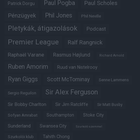
Paul Pogba
Paul Scholes
Patrick Dorgu
Phil Jones
Pénzügyek
Phil Neville
Pletykák, átigazolások
Podcast
Premier League
Ralf Rangnick
Raphaël Varane
Rasmus Højlund
Richard Arnold
Ruben Amorim
Ruud van Nistelrooy
Ryan Giggs
Scott McTominay
Senne Lammens
Sir Alex Ferguson
Sergio Reguilon
Sir Bobby Charlton
Sir Jim Ratcliffe
Sir Matt Busby
Southampton
Stoke City
Sofyan Amrabat
Sunderland
Swansea City
Szurkoló szemmel
Tahith Chong
Szurkolói klub