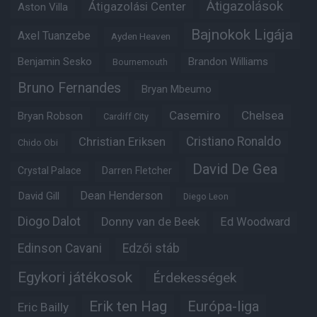
Átigazolások
Átigazolási Center
Aston Villa
Bajnokok Ligája
Axel Tuanzebe
Ayden Heaven
Benjamin Sesko
Brandon Williams
Bournemouth
Bruno Fernandes
Bryan Mbeumo
Casemiro
Chelsea
Bryan Robson
Cardiff City
Christian Eriksen
Cristiano Ronaldo
Chido Obi
David De Gea
Crystal Palace
Darren Fletcher
Dean Henderson
David Gill
Diego Leon
Diogo Dalot
Donny van de Beek
Ed Woodward
Edinson Cavani
Edzői stáb
Egykori játékosok
Érdekességek
Erik ten Hag
Európa-liga
Eric Bailly