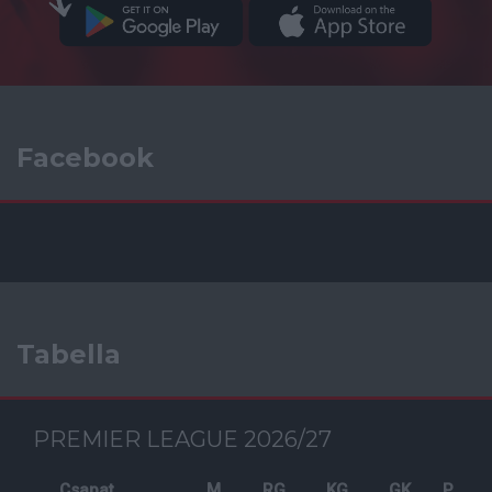
Facebook
Tabella
PREMIER LEAGUE 2026/27
Csapat
M
RG
KG
GK
P