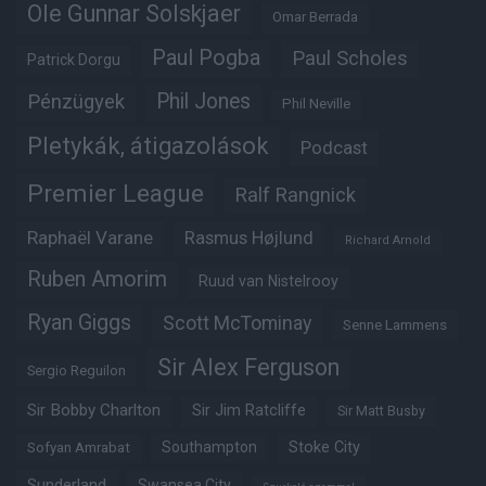
Ole Gunnar Solskjaer
Omar Berrada
Paul Pogba
Paul Scholes
Patrick Dorgu
Phil Jones
Pénzügyek
Phil Neville
Pletykák, átigazolások
Podcast
Premier League
Ralf Rangnick
Raphaël Varane
Rasmus Højlund
Richard Arnold
Ruben Amorim
Ruud van Nistelrooy
Ryan Giggs
Scott McTominay
Senne Lammens
Sir Alex Ferguson
Sergio Reguilon
Sir Bobby Charlton
Sir Jim Ratcliffe
Sir Matt Busby
Southampton
Stoke City
Sofyan Amrabat
Sunderland
Swansea City