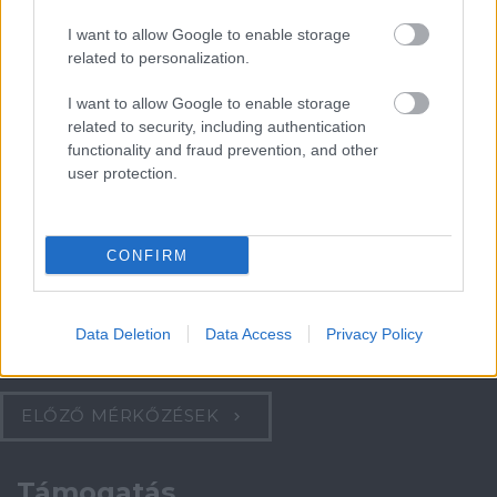
Meccs Center
I want to allow Google to enable storage
related to personalization.
Paris Saint-Germain
vs
I want to allow Google to enable storage
Manchester United
related to security, including authentication
functionality and fraud prevention, and other
Felkészülési szezon 4. mérkőzés
user protection.
Nya Ullevi, Göteborg
2026-08-08 17:00
0 nap 7 óra 48 perc 43 másodperc
CONFIRM
Leeds United
vs
Manchester United
2026-08-12 20:30
Data Deletion
Data Access
Privacy Policy
AC Milan
vs
Manchester United
2026-08-15 18:00
ELŐZŐ MÉRKŐZÉSEK
Támogatás