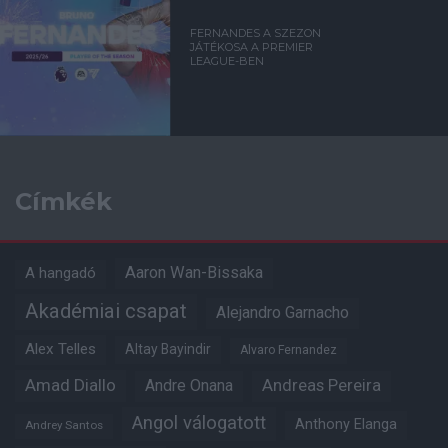
FERNANDES A SZEZON
JÁTÉKOSA A PREMIER
LEAGUE-BEN
Címkék
Aaron Wan-Bissaka
A hangadó
Akadémiai csapat
Alejandro Garnacho
Alex Telles
Altay Bayindir
Alvaro Fernandez
Amad Diallo
Andre Onana
Andreas Pereira
Angol válogatott
Anthony Elanga
Andrey Santos