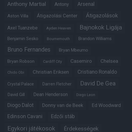
Anthony Martial
Arsenal
Antony
Átigazolások
Átigazolási Center
Aston Villa
Bajnokok Ligája
Axel Tuanzebe
Ayden Heaven
Benjamin Sesko
Brandon Williams
Bournemouth
Bruno Fernandes
Bryan Mbeumo
Casemiro
Chelsea
Bryan Robson
Cardiff City
Christian Eriksen
Cristiano Ronaldo
Chido Obi
David De Gea
Crystal Palace
Darren Fletcher
Dean Henderson
David Gill
Diego Leon
Diogo Dalot
Donny van de Beek
Ed Woodward
Edinson Cavani
Edzői stáb
Egykori játékosok
Érdekességek