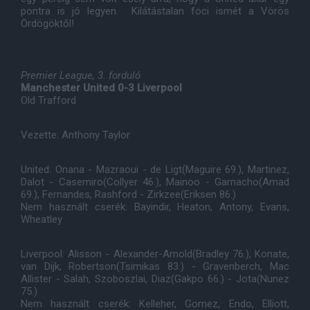
pontra is jó legyen. Kilátástalan foci ismét a Vörös
Ördögöktől!
Premier League, 3. forduló
Manchester United 0-3 Liverpool
Old Trafford
Vezette: Anthony Taylor
United: Onana - Mazraoui - de Ligt(Maguire 69.), Martinez,
Dalot - Casemiro(Collyer 46.), Mainoo - Garnacho(Amad
69.), Fernandes, Rashford - Zirkzee(Eriksen 86.)
Nem használt cserék: Bayindir, Heaton, Antony, Evans,
Wheatley
Liverpool: Alisson - Alexander-Arnold(Bradley 76.), Konate,
van Dijk, Robertson(Tsimikas 83.) - Gravenberch, Mac
Allister - Salah, Szoboszlai, Diaz(Gakpo 66.) - Jota(Nunez
75.)
Nem használt cserék: Kelleher, Gomez, Endo, Elliott,