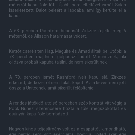
méterről kapu fölé lőtt. Újabb perc elteltével ismét Salah
kísérletezett, Dalot beleért a labdába, ami így kerülte el a
kaput.
A 63. percben Rashford beadását Zirkzee fejelte meg 6
méterről, de Alisson hatalmasat védett.
Kettőt cserélt ten Hag, Maguire és Amad álltak be. Utóbbi a
73. percben majdnem gólpasszt adott Martineznek, aki
ollózva próbált kapuba találni, de nem sikerült neki.
A 78. percben ismét Rashford ívelt kapu elé, Zirkzee
érkezett, de közelről nem talált kaput. Az a kevés sem jött
össze a Unitednek, amit sikerült felépítenie.
A rendes játékidő utolsó percében szép kontrát vitt végig a
Pool, Nunez szerencsére hozta a tőle megszokottat és
csúnyán kapu fölé bombázott.
Nagyon kínos teljesítmény volt ez a csapattól, kimondható,
egy percig sem volt esély arra, hogy a United akár egy