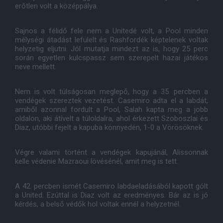
erőtlen volt a középpálya.
Sajnos a félidő fele nem a Unitedé volt, a Pool minden
mélységi átadást lefülelt és Rashfordék képtelenek voltak
helyzetig eljutni. Jól mutatja mindezt az is, hogy 25 perc
során egyetlen kulcspassz sem szerepelt hazai játékos
neve mellett.
Nem is volt túlságosan meglepő, hogy a 35. percben a
vendégek szereztek vezetést. Casemiro adta el a labdát,
amiből azonnal fordult a Pool, Salah kapta meg a jobb
oldalon, aki átívelt a túloldalra, ahol érkezett Szoboszlai és
Diaz, utóbbi fejelt a kapuba könnyedén, 1-0 a Vörösöknek.
Végre valami történt a vendégek kapujánál, Alissonnak
kelle védenie Mazraoui lövésénél, amit meg is tett.
A 42. percben ismét Casemiro labdaeladásából kapott gólt
a United. Ezúttal is Diaz volt az eredményes. Bár az is jó
kérdés, a belső védők hol voltak ennél a helyzetnél.