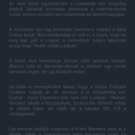
Az első félidő egyértelműen a Liverpoolé volt, rengeteg
eladott labdával, pontatlan átadással a manchesteriek
szinte semmi veszélyt nem jelentettek az ellenfél kapujára.
A szünetben ten Hag lecserélte Casemirot, helyére a fiatal
Collyer került. Arra mindenképp jó volt ez a csere, hogy ha
még kap gólt a csapat, a menedzser tudjon takarózni
azzal, hogy "ifisták voltak a pályán".
A félidő első lehetősége Zirkzee előtt adódott, lövését
Alisson tolta ki. Alexander-Arnold is lőhetett egy remek
támadás végén, de Ligt blokkolt óriásit.
Ha bárki is reménykedett abban, hogy a Vörös Ördögök
fordítani tudnak, az 56. percben ő is elfelejthette ezt.
Ezúttal - mivel Casemiro már nem volt a pályán - Mainoo
vesztett labdát a középpályán, Szoboszlai lőhetett volna,
de inkább Salah elé tálalt, aki a kapuba lőtt, 3-0 a
vendégeknek.
Egy perccel később majdnem 0-4 lett, Martinez adta el a
labdát, Salah a tizenhatoson belül tologatott, majd 13