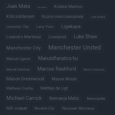
Juan Mata
Kobbie Mainoo
Karl Darlow
Kölcsönlesen
Közös meccsnézések
Lee Grant
Ligakupa
Leny Yoro
Leicester City
Luke Shaw
Lisandro Martinez
Liverpool
Manchester United
Manchester City
Manutdfanatics.hu
Manuel Ugarte
Marcus Rashford
Marcel Sabitzer
Martin Dubravka
Mason Greenwood
Mason Mount
Matheus Cunha
Matthijs de Ligt
Michael Carrick
Nemanja Matic
Newcastle
Női csapat
Noussair Mazraoui
Norwich City