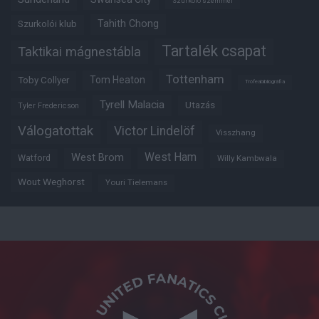
Szurkoló szemmel
Tahith Chong
Szurkolói klub
Tartalék csapat
Taktikai mágnestábla
Tottenham
Tom Heaton
Toby Collyer
Trófeabibliográfia
Tyrell Malacia
Utazás
Tyler Fredericson
Válogatottak
Victor Lindelöf
Visszhang
West Ham
West Brom
Watford
Willy Kambwala
Wout Weghorst
Youri Tielemans