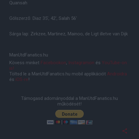
Quansah
Gólszerző: Diaz 35', 42', Salah 56'
Sárga lap: Zirkzee, Martinez, Mainoo, de Ligt illetve van Dijk
ManUtdFanatics.hu
Kövess minket
Facebookon
,
Instagramon
és
YouTube-on
is!
Töltsd le a ManUtdFanatics.hu mobil applikációt
Androidra
és
iOS-re
!
Támogasd adományoddal a ManUtdFanatics.hu
működését!