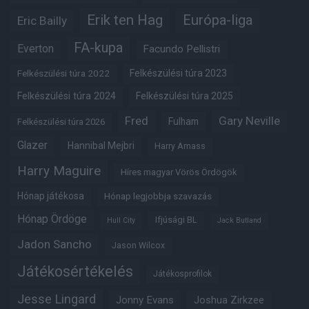
Erik ten Hag
Európa-liga
Eric Bailly
FA-kupa
Everton
Facundo Pellistri
Felkészülési túra 2022
Felkészülési túra 2023
Felkészülési túra 2024
Felkészülési túra 2025
Fred
Gary Neville
Fulham
Felkészülési túra 2026
Glazer
Hannibal Mejbri
Harry Amass
Harry Maguire
Híres magyar Vörös Ördögök
Hónap játékosa
Hónap legjobbja szavazás
Hónap Ördöge
Ifjúsági BL
Hull City
Jack Butland
Jadon Sancho
Jason Wilcox
Játékosértékelés
Játékosprofilok
Jesse Lingard
Jonny Evans
Joshua Zirkzee