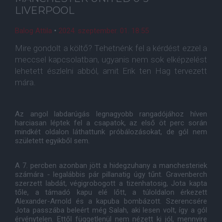
LIVERPOOL
Balog Attila
•
2024. szeptember. 01. 18:55
Mire gondolt a költő? Tehetnénk fel a kérdést ezzel a
meccsel kapcsolatban, ugyanis nem sok elképzelést
lehetett észlelni abból, amit Erik ten Hag tervezett
mára.
Az angol labdarúgás legnagyobb rangadójához híven
harciasan léptek fel a csapatok, az első öt perc során
mindkét oldalon láthattunk próbálozásokat, de gól nem
született egyikből sem.
A 7. percben azonban jött a hidegzuhany a manchesteriek
számára - legalábbis pár pillanatig úgy tűnt. Gravenberch
szerzett labdát, végigrobogott a tizenhatosig, Jota kapta
tőle, a támadó kapu elé lőtt, a túloldalon érkezett
Alexander-Arnold és a kapuba bombázott. Szerencsére
Jota passzába beleért még Salah, aki lesen volt, így a gól
érvénytelen. Ettől függetlenül nem nézett ki jól, mennyire