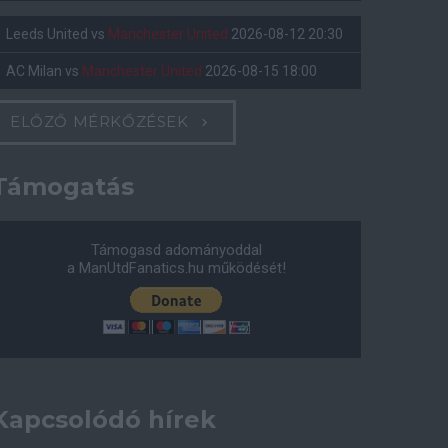
Leeds United
vs
Manchester United
2026-08-12 20:30
AC Milan
vs
Manchester United
2026-08-15 18:00
ELŐZŐ MÉRKŐZÉSEK
Támogatás
Támogasd adományoddal
a ManUtdFanatics.hu működését!
Kapcsolódó hírek