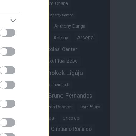
Amad Diallo
Andre Onana
Andreas Pereira
Andrey Santos
Angol válogatott
Anthony Elanga
Anthony Martial
Arsenal
Antony
Átigazolási Center
Aston Villa
Átigazolások
Axel Tuanzebe
Bajnokok Ligája
Ayden Heaven
Benjamin Sesko
Bournemouth
Bruno Fernandes
Brandon Williams
Bryan Mbeumo
Bryan Robson
Cardiff City
Casemiro
Chelsea
Chido Obi
Christian Eriksen
Cristiano Ronaldo