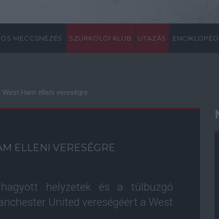
ÖS MECCSNÉZÉS
SZURKOLÓI KLUB
UTAZÁS
ENCIKLOPÉD
a West Ham elleni vereségre
AM ELLENI VERESÉGRE
ihagyott helyzetek és a túlbuzgó
Manchester United vereségéért a West