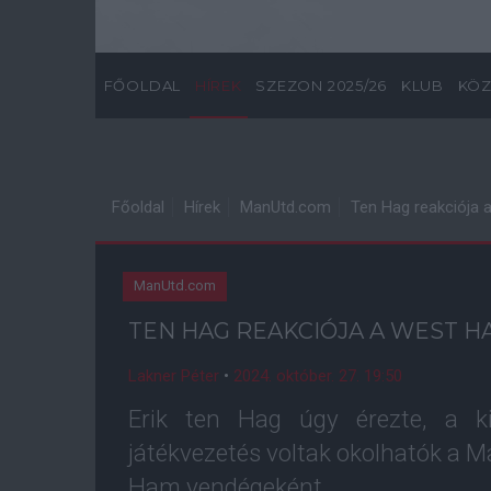
FŐOLDAL
HÍREK
SZEZON 2025/26
KLUB
KÖZ
Főoldal
Hírek
ManUtd.com
Ten Hag reakciója 
ManUtd.com
TEN HAG REAKCIÓJA A WEST H
Lakner Péter
•
2024. október. 27. 19:50
Erik ten Hag úgy érezte, a k
játékvezetés voltak okolhatók a 
Ham vendégeként.