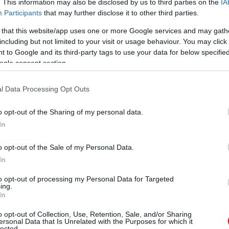
. This information may also be disclosed by us to third parties on the
IA
yon jól játszottak, igazán keményen harcoltak együtt
Participants
that may further disclose it to other third parties.
t dolgozzanak ki, így nagyon frusztráló dolog az, hogy
 that this website/app uses one or more Google services and may gath
including but not limited to your visit or usage behaviour. You may click 
 to Google and its third-party tags to use your data for below specifi
ogle consent section.
terünket. Ha ennyi minden dolgozik ellenünk, akkor is
s megőriznünk a csapatszellemünket. Ha mérkőzéseket
anyagot ahhoz, hogy a csapat magabiztos és erős hitű
l Data Processing Opt Outs
st haza kell térnünk és meg kell birkóznunk ezzel a
 stábom is az. Tovább fogunk harcolni a Man Unitedért
o opt-out of the Sharing of my personal data.
In
ube-on is!
o opt-out of the Sale of my Personal Data.
droidra
és
iOS-re
!
In
to opt-out of processing my Personal Data for Targeted
ManUtdFanatics.hu működését!
ing.
In
o opt-out of Collection, Use, Retention, Sale, and/or Sharing
ersonal Data that Is Unrelated with the Purposes for which it
lected.