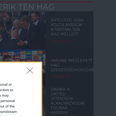
ERIK TEN HAG
RATCLIFFE: HIBA
VOLT A NYÁRON
KITARTANI TEN
HAG MELLETT
2025. márc. 11.
VARANE: MEGLEPETT TEN
HAG
SZERZŐDÉSHOSSZABBÍTÁSA
2025. febr. 20.
sonal or
ONANA: A
ection to
UNITED
ou may
JÁTÉKOSOK
 personal
ALKALMAZKODNI
out of the
FOGNAK
 downstream
AMORIM