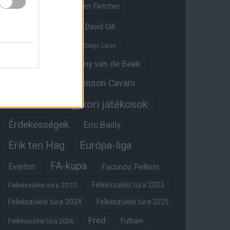
Crystal Palace
Darren Fletcher
David De Gea
David Gill
Dean Henderson
Diego Leon
Diogo Dalot
Donny van de Beek
Edinson Cavani
Ed Woodward
Egykori játékosok
Edzői stáb
Érdekességek
Eric Bailly
Erik ten Hag
Európa-liga
FA-kupa
Everton
Facundo Pellistri
Felkészülési túra 2022
Felkészülési túra 2023
Felkészülési túra 2024
Felkészülési túra 2025
Fred
Fulham
Felkészülési túra 2026