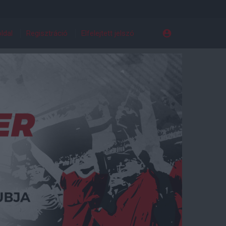
ldal
Regisztráció
Elfelejtett jelszó