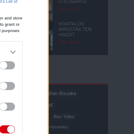
B’s List of
STÍLUSÁHOZ
2024. nov. 07.
er and store
HIVATALOS:
to grant or
KIRÚGTÁK TEN
ed purposes
HAGOT
2024. okt. 28.
Címkék
Aaron Wan-Bissaka
A hangadó
Akadémiai csapat
Alejandro Garnacho
Alex Telles
Altay Bayindir
Alvaro Fernandez