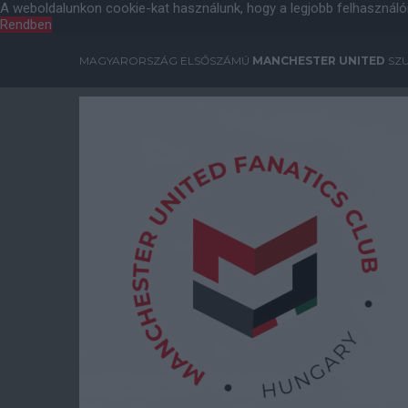
A weboldalunkon cookie-kat használunk, hogy a legjobb felhasználó
Rendben
MAGYARORSZÁG ELSŐSZÁMÚ
MANCHESTER UNITED
SZU