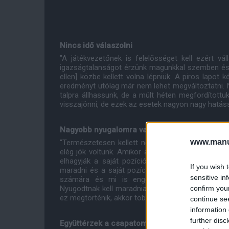
Nincs idő válaszolni
"A játékvezetőnek is felelősséget kell ezért vá
igazságtalanságot érzünk magunkkal szemben és
ellen] közbe kellett volna lépniük. A piros lapo
eredményt utólag már nem lehet megváltoztatni. 
talpra állhassunk, de a múlt héten megfordítottu
visszajönni, de ezek az esetek nagyon nagy hatáss
Nagyobb nyugalomra van szükség
www.manut
"Természetesen kellett némi változtatást eszköz
elég jók voltunk. Amikor a mérkőzés csak megy el
elhagyják a saját pozíciójukat, akkor ez a köve
If you wish 
maradni és a saját pozíciódat megőrizni. Ha nem 
sensitive in
számára és mi is engedélyeztünk számukra né
confirm you
Nyugodtnak kell maradnia a mérkőzés során, be kel
ez megtörténik, akkor több helyzetet tudunk kidol
continue se
information 
further disc
Együttérzek a csapatommal