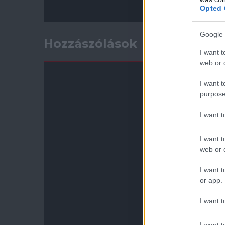
Opted 
Google 
Hozzászólások
I want t
web or d
I want t
purpose
I want 
I want t
web or d
I want t
or app.
I want t
I want t