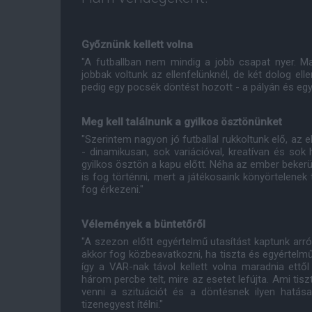
Győznünk kellett volna
"A futballban nem mindig a jobb csapat nyer. M
jobbak voltunk az ellenfelünknél, de két dolog el
pedig egy pocsék döntést hozott - a pályán és egyé
Meg kell találnunk a gyilkos ösztönünket
"Szerintem nagyon jó futballal rukkoltunk elő, az
- dinamikusan, sok variációval, kreatívan és sok 
gyilkos ösztön a kapu előtt. Néha az ember bekerül 
is fog történni, mert a játékosaink könyörtelenek
fog érkezeni."
Vélemények a büntetőről
"A szezon előtt egyértelmű utasítást kaptunk arr
akkor fog közbeavatkozni, ha tiszta és egyértelmű 
így a VAR-nak távol kellett volna maradnia ettő
három percbe telt, mire az esetet lefújta. Ami tis
venni a szituációt és a döntésnek ilyen hatá
tizenegyest ítélni."