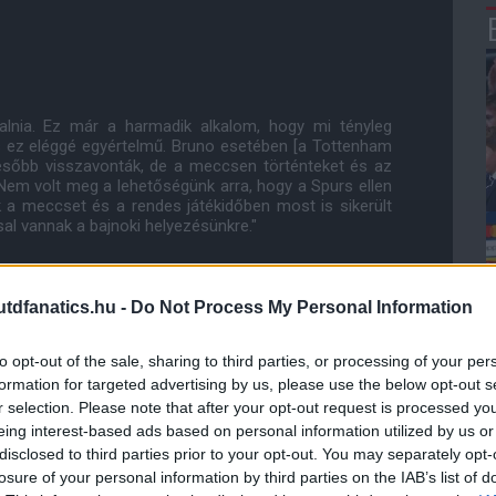
llalnia. Ez már a harmadik alkalom, hogy mi tényleg
 ez eléggé egyértelmű. Bruno esetében [a Tottenham
t később visszavonták, de a meccsen történteket és az
Nem volt meg a lehetőségünk arra, hogy a Spurs ellen
k a meccset és a rendes játékidőben most is sikerült
al vannak a bajnoki helyezésünkre."
dfanatics.hu -
Do Not Process My Personal Information
ölnünk [a második félidőben], bár szerintem akkor is
őre, de nem sikerül gólt szerezni, a játékosok pedig
tkező lépés, amit meg kell tennünk. Nyugodtnak kell
to opt-out of the sale, sharing to third parties, or processing of your per
így teszel, azzal lehetőséget biztosítasz az ellenfél
formation for targeted advertising by us, please use the below opt-out s
hányat, amelyek teljesen szükségtelenek voltak.
r selection. Please note that after your opt-out request is processed y
l tartani a szabályainkat és alapértékeinket, mert ha
gozni és megnyerjük a meccset."
eing interest-based ads based on personal information utilized by us or
disclosed to third parties prior to your opt-out. You may separately opt-
losure of your personal information by third parties on the IAB’s list of