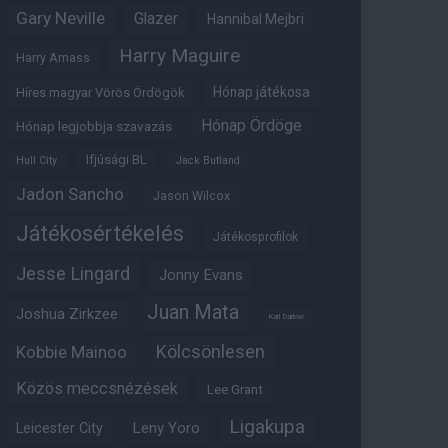
Gary Neville
Glazer
Hannibal Mejbri
Harry Maguire
Harry Amass
Hónap játékosa
Híres magyar Vörös Ördögök
Hónap Ördöge
Hónap legjobbja szavazás
Ifjúsági BL
Hull City
Jack Butland
Jadon Sancho
Jason Wilcox
Játékosértékelés
Játékosprofilok
Jesse Lingard
Jonny Evans
Juan Mata
Joshua Zirkzee
Karl Darlow
Kölcsönlesen
Kobbie Mainoo
Közös meccsnézések
Lee Grant
Ligakupa
Leny Yoro
Leicester City