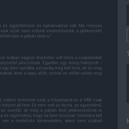
a ez egyértelművé és nyilvánvalóvá vált. Ma messze
lenünk szólt: nem voltunk eredményesek, a játékvezető
rtelműen a pályán kívül is."
 első órában nagyon élvezetes volt nézni a csapatunkat
helyzettel játszottunk. Egyetlen egy dolog hiányzott -
egy ilyen spirálba, ezt pedig meg kell törni, de ez meg
 tudnak lenni a kapu előtt, szóval ez előbb-utóbb meg
ól, miként történnek ezek a folyamatok és a VAR csak
helyzet áll fent. Ez nem volt se tiszta, se egyértelmű,
l az esettől, de még a pályán lévő játékvezetőnek is
zta és egyértelmű, hogy ha ilyen hosszan fontolóra kell
sa van a mérkőzés kimenetelére, akkor nem szabad