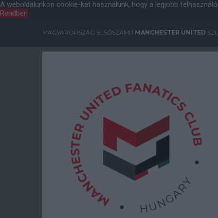
A weboldalunkon cookie-kat használunk, hogy a legjobb felhasználó
Rendben
MAGYARORSZÁG ELSŐSZÁMÚ
MANCHESTER UNITED
SZU