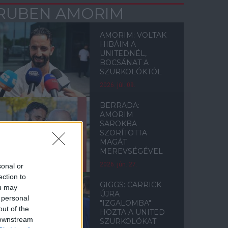
RUBEN AMORIM
AMORIM: VOLTAK
HIBÁIM A
UNITEDNÉL,
BOCSÁNAT A
SZURKOLÓKTÓL
2026. júl. 09.
BERRADA:
AMORIM
SAROKBA
SZORÍTOTTA
MAGÁT
MEREVSÉGÉVEL
2026. jún. 27.
sonal or
ection to
GIGGS: CARRICK
ou may
ÚJRA
 personal
"IZGALOMBA"
out of the
HOZTA A UNITED
 downstream
SZURKOLÓKAT