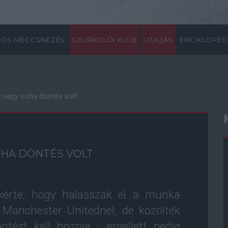
ÖS MECCSNÉZÉS
SZURKOLÓI KLUB
UTAZÁS
ENCIKLOPÉD
 vagy soha döntés volt
OHA DÖNTÉS VOLT
kérte, hogy halasszák el a munka
Manchester Unitednél, de közölték
ntést kell hoznia - emellett pedig