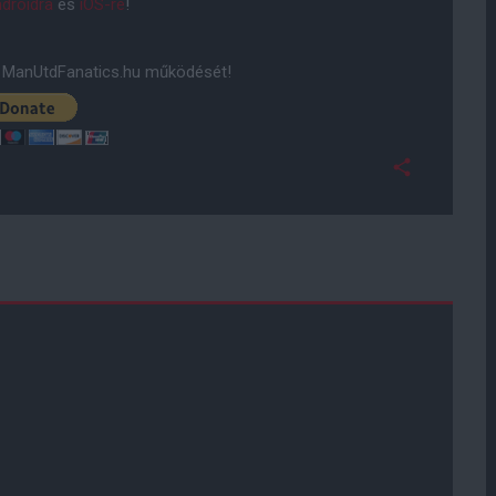
droidra
és
iOS-re
!
ManUtdFanatics.hu működését!