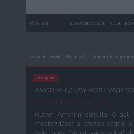
FŐOLDAL
HÍREK
SZEZON 2025/26
KLUB
KÖZ
Főoldal
Hírek
Sky Sports
Amorim: Ez egy most
Sky Sports
AMORIM: EZ EGY MOST VAGY S
Lakner Péter
•
2024. november. 02. 14:30
Ruben Amorim elárulta, ő azt 
megkezdését a szezon végéig a 
vele, hogy "most vagy soha" dö