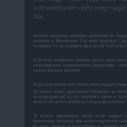
szenvedélyesen védte meg magát 
felé.
Amorim érkezését pénteken jelentették be hivat
irányítani a Manchester City elleni Bajnokok Lig
november 11-én munkába állna az Old Traffordon.
A 39 éves szakember elárulta, három napon keres
számtalanszor megváltoztatta álláspontját - mie
szezon közbeni átvételét.
A Sporting péntek esti, Estrela ellen megnyert bajn
"A szezon elején egyeztetést folytattam az elnökk
sporitgazgatóval] és azt mondtam, bármi is tört
elnök is itt van közöttünk, ezt meg tudja erősíteni."
"A szezon elkezdődött, amely során nagyon jó
Manchester Unitednél, akik aztán megjelentek nálun
Én soha, semmit se egyeztettem az elnökkel erről