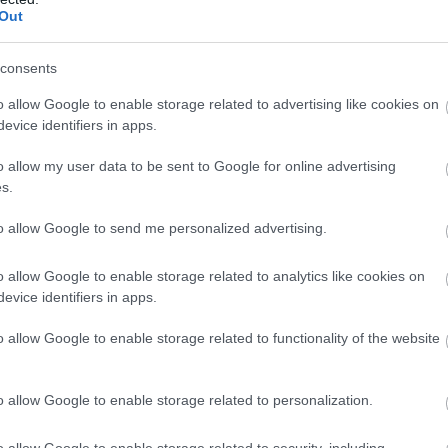
Out
szát követően így folytatta sajtótájékoztatóját:
consents
visszautasítom az ajánlatukat, akkor fél év múlva nem
o allow Google to enable storage related to advertising like cookies on
gy fél év múlva távozni fogok a Sportingtól, szóval
evice identifiers in apps.
tam meg ezt a döntést."
o allow my user data to be sent to Google for online advertising
lóknak az, hogy nem vállaltam a kockázatot és vártam
s.
na az egyetlen klubhoz, amelyet edzeni akartam."
to allow Google to send me personalized advertising.
rt voltak ajánlataim korábban, amelyeket nem akartam
, ahogy."
o allow Google to enable storage related to analytics like cookies on
evice identifiers in apps.
ra, egy kicsit boldogabban megyek majd haza. Az
zól', pedig volt egy másik csapat, amely korábban
o allow Google to enable storage related to functionality of the website
volna, mint amennyit Manchesterben kapni fogok."
o allow Google to enable storage related to personalization.
o allow Google to enable storage related to security, including