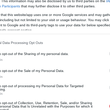
. This information may also be disclosed by us to third parties on the
IA
Participants
that may further disclose it to other third parties.
 that this website/app uses one or more Google services and may gath
including but not limited to your visit or usage behaviour. You may click 
 to Google and its third-party tags to use your data for below specifi
ogle consent section.
l Data Processing Opt Outs
o opt-out of the Sharing of my personal data.
In
o opt-out of the Sale of my Personal Data.
In
to opt-out of processing my Personal Data for Targeted
ing.
In
o opt-out of Collection, Use, Retention, Sale, and/or Sharing
ersonal Data that Is Unrelated with the Purposes for which it
lected.