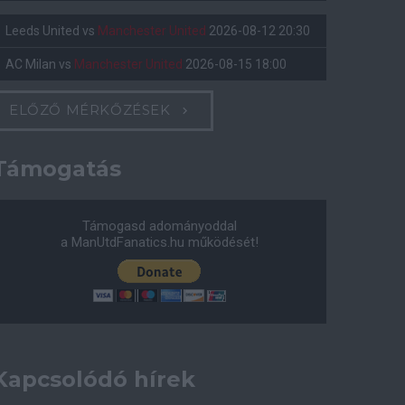
Leeds United
vs
Manchester United
2026-08-12 20:30
AC Milan
vs
Manchester United
2026-08-15 18:00
ELŐZŐ MÉRKŐZÉSEK
Támogatás
Támogasd adományoddal
a ManUtdFanatics.hu működését!
Kapcsolódó hírek