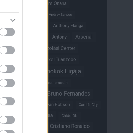
Amad Diallo
Andre Onana
Andreas Pereira
Andrey Santos
Angol válogatott
Anthony Elanga
Anthony Martial
Arsenal
Antony
Átigazolási Center
Aston Villa
Átigazolások
Axel Tuanzebe
Bajnokok Ligája
Ayden Heaven
Benjamin Sesko
Bournemouth
Bruno Fernandes
Brandon Williams
Bryan Mbeumo
Bryan Robson
Cardiff City
Casemiro
Chelsea
Chido Obi
Christian Eriksen
Cristiano Ronaldo