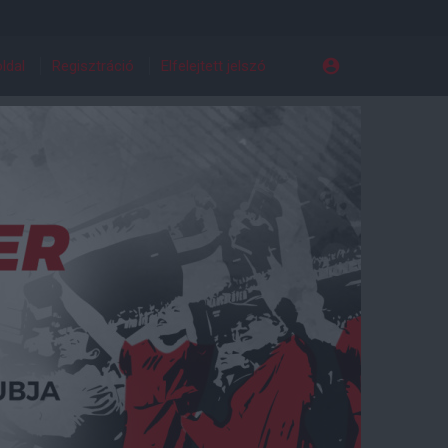
ldal
Regisztráció
Elfelejtett jelszó