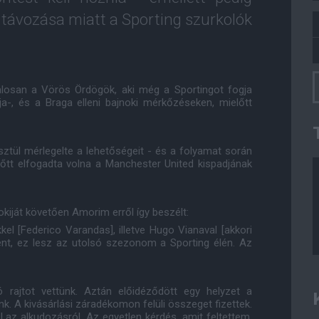
távozása miatt a Sporting szurkolók
alosan a Vörös Ördögök, aki még a Sportingot fogja
ája-, és a Braga elleni bajnoki mérkőzéseken, mielőtt
ztül mérlegelte a lehetőségeit - és a folyamat során
lőtt elfogadta volna a Manchester United kispadjának
okiját követően Amorim erről így beszélt:
el [Federico Varandas], illetve Hugo Vianaval [akkori
ént, ez lesz az utolsó szezonom a Sporting élén. Az
 rajtot vettünk. Aztán előidéződött egy helyzet a
k. A kivásárlási záradékomon felüli összeget fizettek.
 az alkudozásról. Az egyetlen kérdés, amit feltettem,