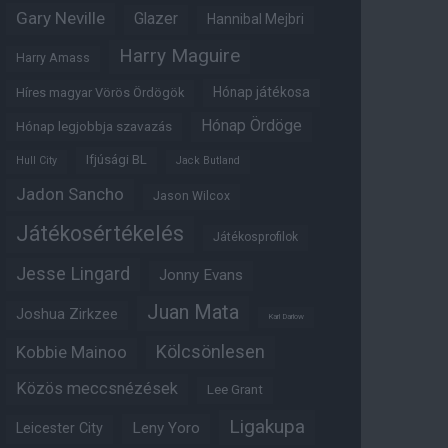
Gary Neville
Glazer
Hannibal Mejbri
Harry Maguire
Harry Amass
Hónap játékosa
Híres magyar Vörös Ördögök
Hónap Ördöge
Hónap legjobbja szavazás
Ifjúsági BL
Hull City
Jack Butland
Jadon Sancho
Jason Wilcox
Játékosértékelés
Játékosprofilok
Jesse Lingard
Jonny Evans
Juan Mata
Joshua Zirkzee
Karl Darlow
Kölcsönlesen
Kobbie Mainoo
Közös meccsnézések
Lee Grant
Ligakupa
Leny Yoro
Leicester City