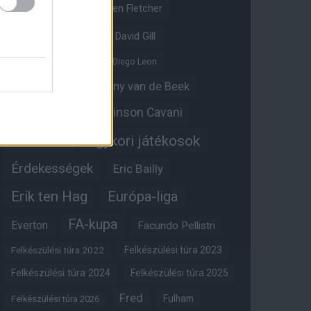
Crystal Palace
Darren Fletcher
David De Gea
David Gill
Dean Henderson
Diego Leon
Diogo Dalot
Donny van de Beek
Edinson Cavani
Ed Woodward
Egykori játékosok
Edzői stáb
Érdekességek
Eric Bailly
Erik ten Hag
Európa-liga
FA-kupa
Everton
Facundo Pellistri
Felkészülési túra 2022
Felkészülési túra 2023
Felkészülési túra 2024
Felkészülési túra 2025
Fred
Fulham
Felkészülési túra 2026