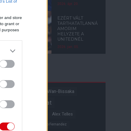
B’s List of
2026. ápr. 20.
er and store
EZÉRT VÁLT
TARTHATATLANNÁ
to grant or
AMORIM
ed purposes
HELYZETE A
UNITEDNÉL
2026. jan. 05.
Címkék
Aaron Wan-Bissaka
A hangadó
Akadémiai csapat
Alejandro Garnacho
Alex Telles
Altay Bayindir
Alvaro Fernandez