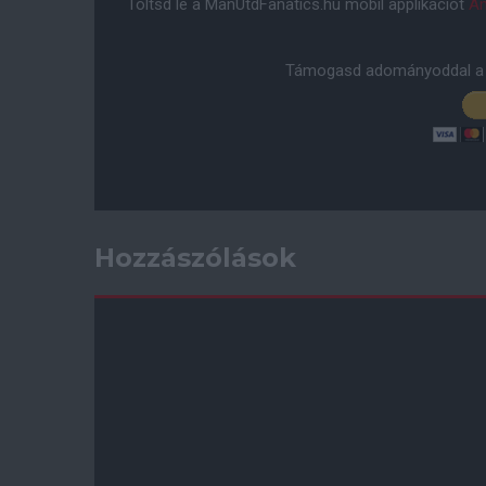
Töltsd le a ManUtdFanatics.hu mobil applikációt
An
Támogasd adományoddal a 
Hozzászólások