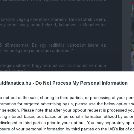
 szezon végéig szeretnék maradni. De közölték velem,
egy most vagy soha helyzet, különben a Manchester
öntésemet. Ez egy radikális változást jelent az
. Én pedig meg is hoztam a döntést."
 megerősíthetik, hogy nem ez volt az első és nem is a
ezett értem."
dfanatics.hu -
Do Not Process My Personal Information
zeket a körülményeket. Ezek azok, amelyek lehetővé
kúgy, mint a Sportingnál. Eljött az idő, amikor előrébb
elyik Sporting szurkolónak, de meg kellett tennem."
to opt-out of the sale, sharing to third parties, or processing of your per
formation for targeted advertising by us, please use the below opt-out s
r selection. Please note that after your opt-out request is processed y
eing interest-based ads based on personal information utilized by us or
disclosed to third parties prior to your opt-out. You may separately opt-
losure of your personal information by third parties on the IAB’s list of