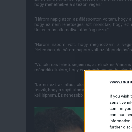
hogy mehetnék-e a szezon végén."
"Három napig azon az állásponton voltam, hogy a
hogy ez nem lehetséges azt mondták, hogy ez 
United más alternatíva után fog nézni."
"Három napom volt, hogy meghozzam a végső d
életemben, de három napom volt az átgondolására
"Voltak más lehetőségeim is, az elnök és Viana is
második alkalom, hogy egy másik csapat bejelentk
www.manut
"De én ezt az állást akartam Manchesterben. E
teszik, hogy a saját utamat járva dolgozhassak. Csa
kell lépnem. Ez nehezebb volt számomra, mint bárm
If you wish 
sensitive in
confirm you
continue se
information 
further disc