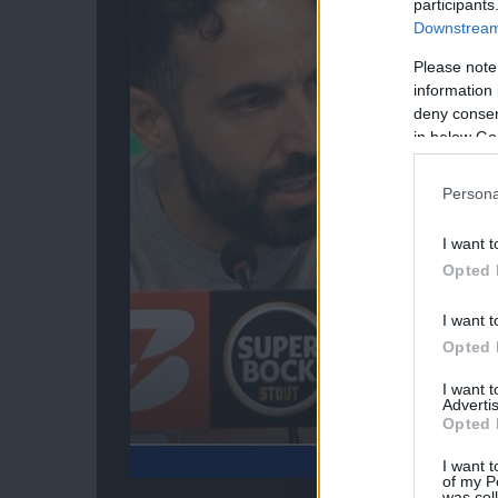
participants
Downstream 
Please note
information 
deny consent
in below Go
Persona
I want t
Opted 
I want t
Opted 
I want 
Advertis
Opted 
I want t
of my P
was col