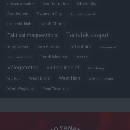
Southampton
Stoke City
Sofyan Amrabat
Sunderland
Swansea City
Szurkoló szemmel
Tahith Chong
Szurkolói klub
Tartalék csapat
Taktikai mágnestábla
Tottenham
Tom Heaton
Toby Collyer
Trófeabibliográfia
Tyrell Malacia
Utazás
Tyler Fredericson
Válogatottak
Victor Lindelöf
Visszhang
West Ham
West Brom
Watford
Willy Kambwala
Wout Weghorst
Youri Tielemans