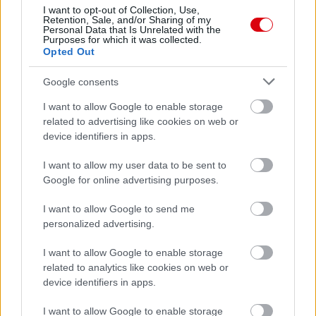
I want to opt-out of Collection, Use,
Retention, Sale, and/or Sharing of my
Personal Data that Is Unrelated with the
Meccs Center
Purposes for which it was collected.
Opted Out
Google consents
Paris Saint-Germain
vs
I want to allow Google to enable storage
Manchester United
related to advertising like cookies on web or
device identifiers in apps.
Felkészülési szezon 4. mérkőzés
Nya Ullevi, Göteborg
2026-08-08 17:00
I want to allow my user data to be sent to
Google for online advertising purposes.
2 nap 2 óra 1 perc 51 másodperc
I want to allow Google to send me
personalized advertising.
Leeds United
vs
Manchester United
2026-08-12 20:30
I want to allow Google to enable storage
AC Milan
vs
Manchester United
2026-08-15 18:00
related to analytics like cookies on web or
device identifiers in apps.
ELŐZŐ MÉRKŐZÉSEK
I want to allow Google to enable storage