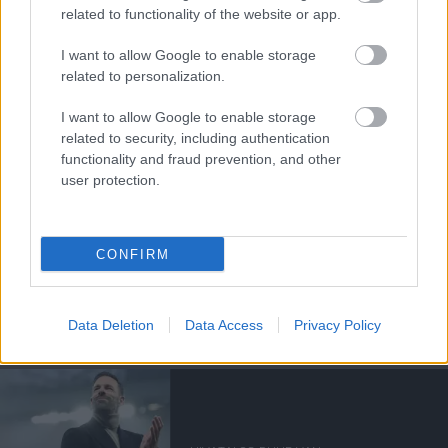
related to functionality of the website or app.
Támogatás
I want to allow Google to enable storage
related to personalization.
Támogasd adományoddal
I want to allow Google to enable storage
a ManUtdFanatics.hu működését!
related to security, including authentication
functionality and fraud prevention, and other
user protection.
CONFIRM
Kapcsolódó hírek
Data Deletion
Data Access
Privacy Policy
RUUD VAN NISTELROOY