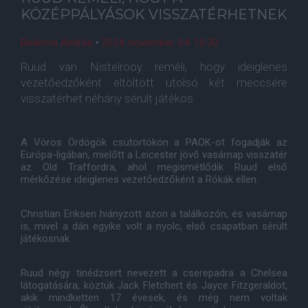
KÖZÉPPÁLYÁSOK VISSZATÉRHETNEK
Bederna András
•
2024. november. 04. 10:30
Ruud van Nistelrooy reméli, hogy ideiglenes
vezetőedzőként eltöltött utolsó két meccsére
visszatérhet néhány sérült játékos.
A Vörös Ördögök csütörtökön a PAOK-ot fogadják az
Európa-ligában, mielőtt a Leicester jövő vasárnap visszatér
az Old Traffordra, ahol megismétlődik Ruud első
mérkőzése ideiglenes vezetőedzőként a Rókák ellen.
Christian Eriksen hiányzott azon a találkozón, és vasárnap
is, mivel a dán egyike volt a nyolc, első csapatban sérült
játékosnak.
Ruud négy tinédzsert nevezett a cserepadra a Chelsea
látogatására, köztük Jack Fletchert és Jayce Fitzgeraldot,
akik mindketten 17 évesek, és még nem voltak