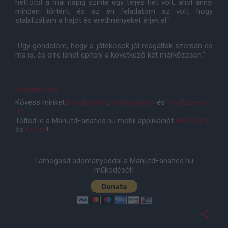
hétfőtől a mai napig szinte egy teljes hét volt, ahol annyi
minden történt, és az én feladatom az volt, hogy
stabilizáljam a hajót és eredményeket érjek el."
"Úgy gondolom, hogy a játékosok jól reagáltak szerdán és
ma is, és erre lehet építeni a következő két mérkőzésen."
manutd.com
Kövess minket
Facebookon
,
Instagramon
és
YouTube-on
is!
Töltsd le a ManUtdFanatics.hu mobil applikációt
Androidra
és
iOS-re
!
Támogasd adományoddal a ManUtdFanatics.hu
működését!