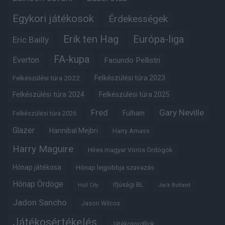
Egykori játékosok
Érdekességek
Erik ten Hag
Európa-liga
Eric Bailly
FA-kupa
Everton
Facundo Pellistri
Felkészülési túra 2022
Felkészülési túra 2023
Felkészülési túra 2024
Felkészülési túra 2025
Fred
Gary Neville
Fulham
Felkészülési túra 2026
Glazer
Hannibal Mejbri
Harry Amass
Harry Maguire
Híres magyar Vörös Ördögök
Hónap játékosa
Hónap legjobbja szavazás
Hónap Ördöge
Ifjúsági BL
Hull City
Jack Butland
Jadon Sancho
Jason Wilcox
Játékosértékelés
Játékosprofilok