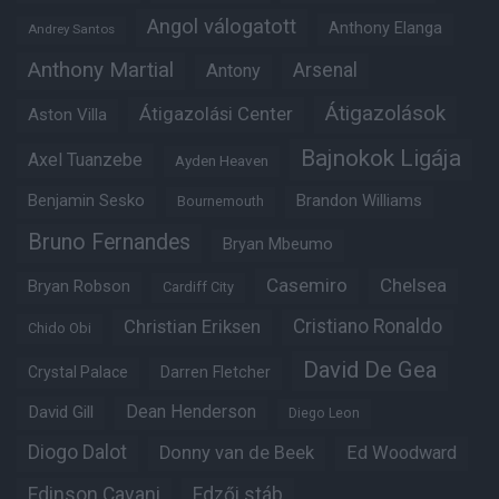
Angol válogatott
Anthony Elanga
Andrey Santos
Anthony Martial
Arsenal
Antony
Átigazolások
Átigazolási Center
Aston Villa
Bajnokok Ligája
Axel Tuanzebe
Ayden Heaven
Benjamin Sesko
Brandon Williams
Bournemouth
Bruno Fernandes
Bryan Mbeumo
Casemiro
Chelsea
Bryan Robson
Cardiff City
Christian Eriksen
Cristiano Ronaldo
Chido Obi
David De Gea
Crystal Palace
Darren Fletcher
Dean Henderson
David Gill
Diego Leon
Diogo Dalot
Donny van de Beek
Ed Woodward
Edinson Cavani
Edzői stáb