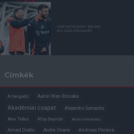
VAN NISTELROOY: BRUNO
EGY IGAZI PÉLDAKÉP
Címkék
Aaron Wan-Bissaka
A hangadó
Akadémiai csapat
Alejandro Garnacho
Alex Telles
Altay Bayindir
Alvaro Fernandez
Amad Diallo
Andre Onana
Andreas Pereira