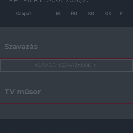
PREMIER LEAGUE 2026/27
Csapat
M
RG
KG
GK
P
Szavazás
KORÁBBI SZAVAZÁSOK
TV műsor