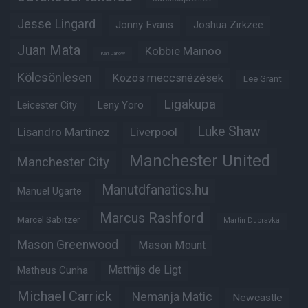
Jesse Lingard
Jonny Evans
Joshua Zirkzee
Juan Mata
Kobbie Mainoo
Karl Darlow
Kölcsönlesen
Közös meccsnézések
Lee Grant
Ligakupa
Leny Yoro
Leicester City
Luke Shaw
Lisandro Martinez
Liverpool
Manchester United
Manchester City
Manutdfanatics.hu
Manuel Ugarte
Marcus Rashford
Marcel Sabitzer
Martin Dubravka
Mason Greenwood
Mason Mount
Matheus Cunha
Matthijs de Ligt
Michael Carrick
Nemanja Matic
Newcastle