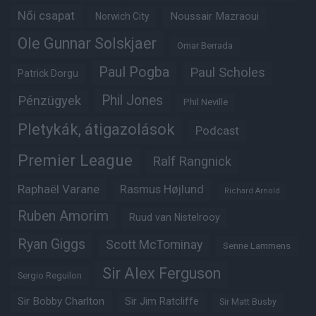
Női csapat
Noussair Mazraoui
Norwich City
Ole Gunnar Solskjaer
Omar Berrada
Paul Pogba
Paul Scholes
Patrick Dorgu
Phil Jones
Pénzügyek
Phil Neville
Pletykák, átigazolások
Podcast
Premier League
Ralf Rangnick
Raphaël Varane
Rasmus Højlund
Richard Arnold
Ruben Amorim
Ruud van Nistelrooy
Ryan Giggs
Scott McTominay
Senne Lammens
Sir Alex Ferguson
Sergio Reguilon
Sir Bobby Charlton
Sir Jim Ratcliffe
Sir Matt Busby