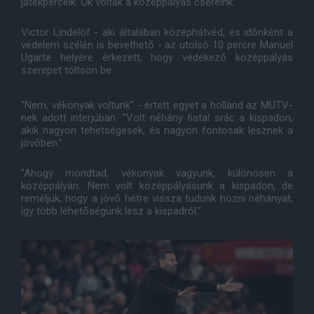
játékperceik. Ők voltak a középpályás cseréink.
Victor Lindelöf - aki általában középhátvéd, és időnként a
védelem szélén is bevethető - az utolsó 10 percre Manuel
Ugarte helyére érkezett, hogy védekező középpályás
szerepet töltsön be.
"Nem, vékonyak voltunk" - értett egyet a holland az MUTV-
nek adott interjúban. "Volt néhány fiatal srác a kispadon,
akik nagyon tehetségesek, és nagyon fontosak lesznek a
jövőben."
"Ahogy mondtad, vékonyak vagyunk, különösen a
középpályán. Nem volt középpályásunk a kispadon, de
reméljük, hogy a jövő hétre vissza tudunk hozni néhányat,
így több lehetőségünk lesz a kispadról."