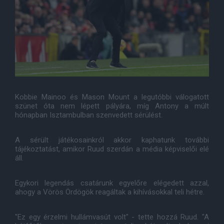
Kobbie Mainoo és Mason Mount a legutóbbi válogatott
szünet óta nem lépett pályára, míg Antony a múlt
hónapban Isztambulban szenvedett sérülést.
A sérült játékosainkról akkor kaphatunk további
tájékoztatást, amikor Ruud szerdán a média képviselői elé
áll.
Egykori legendás csatárunk egyelőre elégedett azzal,
ahogy a Vörös Ördögök reagáltak a kihívásokkal teli hétre.
"Ez egy érzelmi hullámvasút volt" - tette hozzá Ruud. "A