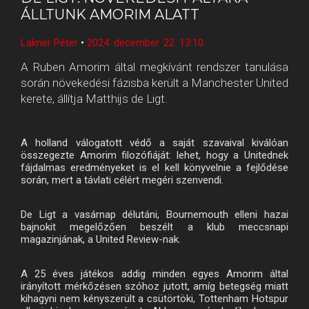
ÁLLTUNK AMORIM ALATT
Lakner Péter
•
2024. december. 22. 13:10
A Ruben Amorim által megkívánt rendszer tanulása
során növekedési fázisba került a Manchester United
kerete, állítja Matthijs de Ligt.
A holland válogatott védő a saját szavaival kiválóan
összegezte Amorim filozófiáját: lehet, hogy a Unitednek
fájdalmas eredményeket is el kell könyvelnie a fejlődése
során, mert a távlati célért megéri szenvendi.
De Ligt a vasárnap délutáni, Bournemouth elleni hazai
bajnokit megelőzően beszélt a klub meccsnapi
magazinjának, a United Review-nak.
A 25 éves játékos addig minden egyes Amorim által
irányított mérkőzésen szóhoz jutott, amíg betegség miatt
kihagyni nem kényszerült a csütörtöki, Tottenham Hotspur