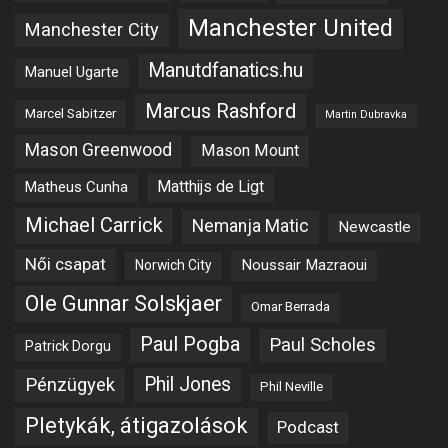
Manchester United
Manchester City
Manutdfanatics.hu
Manuel Ugarte
Marcus Rashford
Marcel Sabitzer
Martin Dubravka
Mason Greenwood
Mason Mount
Matheus Cunha
Matthijs de Ligt
Michael Carrick
Nemanja Matic
Newcastle
Női csapat
Noussair Mazraoui
Norwich City
Ole Gunnar Solskjaer
Omar Berrada
Paul Pogba
Paul Scholes
Patrick Dorgu
Phil Jones
Pénzügyek
Phil Neville
Pletykák, átigazolások
Podcast