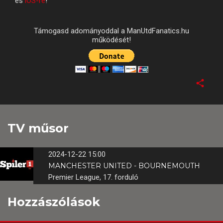
és
iOS-re
!
Támogasd adományoddal a ManUtdFanatics.hu
működését!
TV műsor
2024-12-22 15:00
MANCHESTER UNITED - BOURNEMOUTH
Premier League, 17. forduló
Hozzászólások