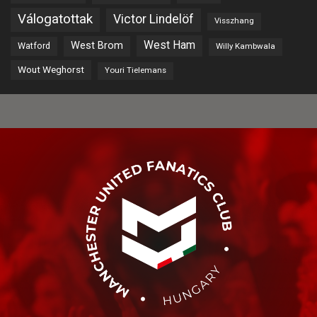
Válogatottak
Victor Lindelöf
Visszhang
West Ham
West Brom
Watford
Willy Kambwala
Wout Weghorst
Youri Tielemans