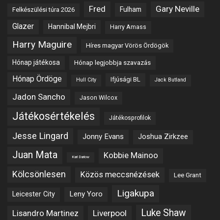
Fred
Gary Neville
Fulham
Felkészülési túra 2026
Glazer
Hannibal Mejbri
Harry Amass
Harry Maguire
Híres magyar Vörös Ördögök
Hónap játékosa
Hónap legjobbja szavazás
Hónap Ördöge
Ifjúsági BL
Hull City
Jack Butland
Jadon Sancho
Jason Wilcox
Játékosértékelés
Játékosprofilok
Jesse Lingard
Jonny Evans
Joshua Zirkzee
Juan Mata
Kobbie Mainoo
Karl Darlow
Kölcsönlesen
Közös meccsnézések
Lee Grant
Ligakupa
Leny Yoro
Leicester City
Luke Shaw
Lisandro Martinez
Liverpool