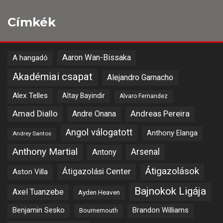
Címkék
Aaron Wan-Bissaka
A hangadó
Akadémiai csapat
Alejandro Garnacho
Alex Telles
Altay Bayindir
Alvaro Fernandez
Amad Diallo
Andre Onana
Andreas Pereira
Angol válogatott
Anthony Elanga
Andrey Santos
Anthony Martial
Arsenal
Antony
Átigazolások
Átigazolási Center
Aston Villa
Bajnokok Ligája
Axel Tuanzebe
Ayden Heaven
Benjamin Sesko
Brandon Williams
Bournemouth