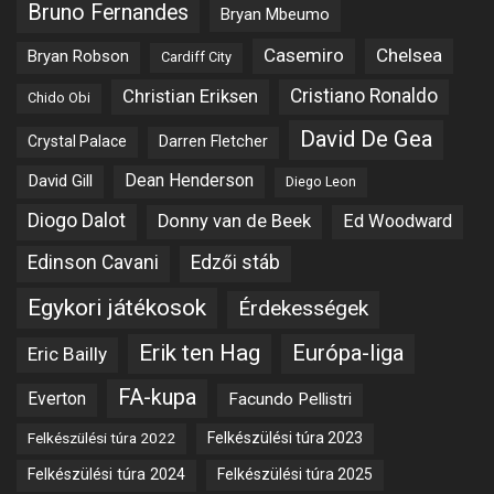
Bruno Fernandes
Bryan Mbeumo
Casemiro
Chelsea
Bryan Robson
Cardiff City
Christian Eriksen
Cristiano Ronaldo
Chido Obi
David De Gea
Crystal Palace
Darren Fletcher
Dean Henderson
David Gill
Diego Leon
Diogo Dalot
Donny van de Beek
Ed Woodward
Edinson Cavani
Edzői stáb
Egykori játékosok
Érdekességek
Erik ten Hag
Európa-liga
Eric Bailly
FA-kupa
Everton
Facundo Pellistri
Felkészülési túra 2022
Felkészülési túra 2023
Felkészülési túra 2024
Felkészülési túra 2025