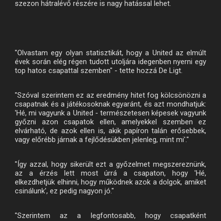
szezon hátralévő részére is nagy hatással lehet.
"Olvastam egy olyan statisztikát, hogy a United az elmúlt
évek során elég régen tudott utoljára idegenben nyerni egy
top hatos csapattal szemben" - tette hozzá De Ligt.
"Szóval szerintem ez az eredmény hitet fog kölcsönözni a
csapatnak és a játékosoknak egyaránt, és azt mondhatjuk:
'Hé, mi vagyunk a United - természetesen képesek vagyunk
győzni azon csapatok ellen, amelyekkel szemben ez
elvárható, de azok ellen is, akik papíron talán erősebbek,
vagy előrébb járnak a fejlődésükben jelenleg, mint mi'."
"Így azzal, hogy sikerült ezt a győzelmet megszereznünk,
az a érzés lett most úrrá a csapaton, hogy 'Hé,
elkezdhetjük elhinni, hogy működnek azok a dolgok, amiket
csinálunk', ez pedig nagyon jó."
"Szerintem az a legfontosabb, hogy csapatként