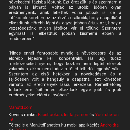
növekedési fázisba léptünk. Ezt érezzük is és szerintem a
pályán is látható. Voltak az utóbbi időben olyan
eredményeink, amik lehettek volna jobbak is, de a
játékosok körében az az érzés uralkodik, hogy csapatként
elkezdtünk előrébb lépni és egyre jobban értjük azt, hogy a
vezetőedzőnk milyen játékot vár el tőlünk. Szerintem
egymást is elkezdtük jobban kiismerni ebben a
rendszerben."
"Nincs ennél fontosabb: mindig a növekedésre és az
előrébb lépésre kell koncentrálni. Ha úgy tudsz
mérkőzéseket nyerni, hogy közben nem léptél előrébb
valamiben, akkor nem tudsz a tőled telhető legjobbá válni.
Szerintem az első hetekben a növekedésen és a
fejlődésen volt a hangsúly a csapatnál, ezt követően
várható az eredmények lassú érkezése. Remélhetőleg
tudunk erre építeni és elkezdünk egyre jobb és jobb
eredményeket elérni a jövőben."
Manutd.com
Kövess minket
Facebookon
,
Instagramon
és
YouTube-on
is!
Töltsd le a ManUtdFanatics.hu mobil applikációt
Androidra