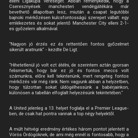
elleni Ligakupa vereséget. Abban reménykedik, hogy a
Cseresznyések manchesteri vendégjátékára már
bevethető állapotban lesz, miután a csapat legutóbbi
bajnoki mérkőzésen kulcsfontosságú szerepet vállalt: egy
emlékezetes és sokat jelentő Manchester City elleni 2-1-
es győzelem alkalmával.
"Nagyon jó érzés ez és rettentően fontos győzelmet
sikerült aratnunk" - kezdte De Ligt.
"Hihetetlenül jó volt ezt átélni, de szerintem aztán gyorsan
felismertük, hogy bár ez jó és fontos meccs volt
számunkra, előre kell tekintenünk, mert rengeteg fontos
mérkőzés vár még ránk. Nem vagyunk abban a helyzetben,
hogy túlzottan sokat üldögélhessünk a babérjainkon,
különösen a tabellán elfoglalt helyezésünk tekintetében."
A United jelenleg a 13. helyet foglalja el a Premier League-
ben, de csak hat pontra vannak a top négy helyektől.
A múlt hétvégi eredmény értékes három pontot jelentett a
Vörös Ördögöknek, de ami még ennél is fontosabb, hogy a