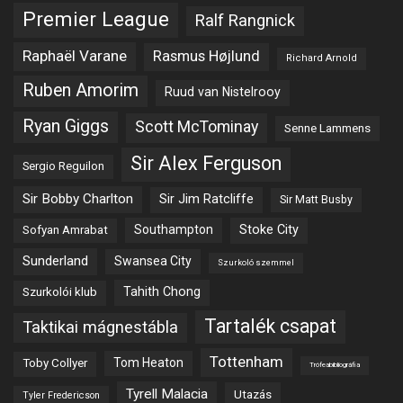
Premier League
Ralf Rangnick
Raphaël Varane
Rasmus Højlund
Richard Arnold
Ruben Amorim
Ruud van Nistelrooy
Ryan Giggs
Scott McTominay
Senne Lammens
Sir Alex Ferguson
Sergio Reguilon
Sir Bobby Charlton
Sir Jim Ratcliffe
Sir Matt Busby
Southampton
Stoke City
Sofyan Amrabat
Sunderland
Swansea City
Szurkoló szemmel
Tahith Chong
Szurkolói klub
Tartalék csapat
Taktikai mágnestábla
Tottenham
Tom Heaton
Toby Collyer
Trófeabibliográfia
Tyrell Malacia
Utazás
Tyler Fredericson