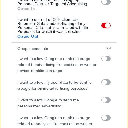
Personal Data for Targeted Advertising.
Opted In
I want to opt-out of Collection, Use,
Retention, Sale, and/or Sharing of my
Personal Data that Is Unrelated with the
Purposes for which it was collected.
Opted Out
Meccs Center
Google consents
I want to allow Google to enable storage
Paris Saint-Germain
vs
related to advertising like cookies on web or
device identifiers in apps.
Manchester United
I want to allow my user data to be sent to
Felkészülési szezon 4. mérkőzés
Google for online advertising purposes.
Nya Ullevi, Göteborg
2026-08-08 17:00
I want to allow Google to send me
personalized advertising.
1 nap 17 óra 46 perc 49 másodperc
I want to allow Google to enable storage
related to analytics like cookies on web or
Leeds United
vs
Manchester United
2026-08-12 20:30