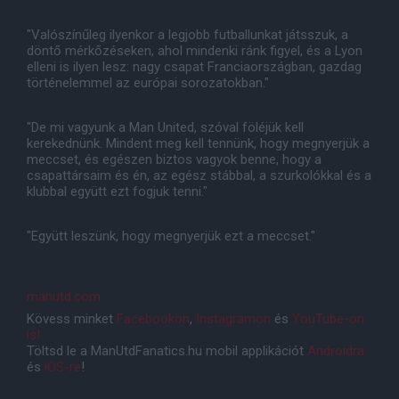
"Valószínűleg ilyenkor a legjobb futballunkat játsszuk, a
döntő mérkőzéseken, ahol mindenki ránk figyel, és a Lyon
elleni is ilyen lesz: nagy csapat Franciaországban, gazdag
történelemmel az európai sorozatokban."
"De mi vagyunk a Man United, szóval föléjük kell
kerekednünk. Mindent meg kell tennünk, hogy megnyerjük a
meccset, és egészen biztos vagyok benne, hogy a
csapattársaim és én, az egész stábbal, a szurkolókkal és a
klubbal együtt ezt fogjuk tenni."
"Együtt leszünk, hogy megnyerjük ezt a meccset."
manutd.com
Kövess minket
Facebookon
,
Instagramon
és
YouTube-on
is!
Töltsd le a ManUtdFanatics.hu mobil applikációt
Androidra
és
iOS-re
!