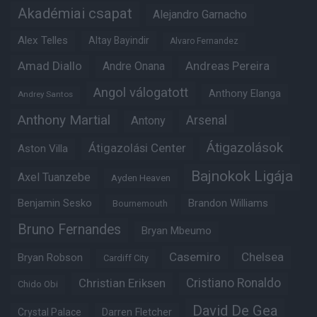
Akadémiai csapat
Alejandro Garnacho
Alex Telles
Altay Bayindir
Alvaro Fernandez
Amad Diallo
Andre Onana
Andreas Pereira
Angol válogatott
Anthony Elanga
Andrey Santos
Anthony Martial
Arsenal
Antony
Átigazolások
Átigazolási Center
Aston Villa
Bajnokok Ligája
Axel Tuanzebe
Ayden Heaven
Benjamin Sesko
Brandon Williams
Bournemouth
Bruno Fernandes
Bryan Mbeumo
Casemiro
Chelsea
Bryan Robson
Cardiff City
Christian Eriksen
Cristiano Ronaldo
Chido Obi
David De Gea
Crystal Palace
Darren Fletcher