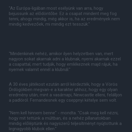
"Az Európa-ligában most esélyünk van arra, hogy
bejussunk az elődöntőbe. Ez a csapat mindent meg fog
tenni, ahogy mindig, még akkor is, ha az eredmények nem
mindig kedvezőek, mi mindig ezt tesszük."
"Mindenkinek nehéz, amikor ilyen helyzetben van, mert
nagyon sokat akarnak adni a klubnak, nyerni akarnak ezzel
a csapattal, mert tudják, hogy emlékeznek majd rájuk, ha
nyernek valamit ennél a klubnál."
A 30 éves játékost ezután arról kérdezték, hogy a Vörös
Ördögökben megvan-e a karakter ahhoz, hogy egy olyan
eredmény után, mint a vasárnapi, Newcastle elleni, felálljon
a padlóról. Fernandesnek egy cseppnyi kételye sem volt.
"Nem kell hinnem benne" - mondta. "Csak meg kell nézni,
hogy mit tettünk a múltban, és a nehéz pillanatokban
mindig előléptünk és nagyszerű teljesítményt nyújtottunk a
legnagyobb klubok ellen."