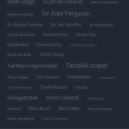
Ryan Giggs
Scott McTominay
Senne Lammens
Sir Alex Ferguson
Sergio Reguilon
Sir Bobby Charlton
Sir Jim Ratcliffe
Sir Matt Busby
Southampton
Stoke City
Sofyan Amrabat
Sunderland
Swansea City
Szurkoló szemmel
Tahith Chong
Szurkolói klub
Tartalék csapat
Taktikai mágnestábla
Tottenham
Tom Heaton
Toby Collyer
Trófeabibliográfia
Tyrell Malacia
Utazás
Tyler Fredericson
Válogatottak
Victor Lindelöf
Visszhang
West Ham
West Brom
Watford
Willy Kambwala
Wout Weghorst
Youri Tielemans