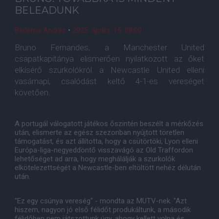
BELEADUNK
Bederna András
•
2025. április. 15. 08:00
Bruno Fernandes, a Manchester United
csapatkapitánya elismerően nyilatkozott az őket
elkísérő szurkolókról a Newcastle United elleni
vasárnapi, csalódást keltő 4-1-es vereséget
követően.
A portugál válogatott játékos őszintén beszélt a mérkőzés
után, elismerte az egész szezonban nyújtott töretlen
támogatást, és azt állította, hogy a csütörtöki, Lyon elleni
Európa-liga-negyeddöntő visszavágó az Old Traffordon
lehetőséget ad arra, hogy meghálálják a szurkolók
elkötelezettségét a Newcastle-ben eltöltött nehéz délután
után.
"Ez egy csúnya vereség" - mondta az MUTV-nek. "Azt
hiszem, nagyon jó első félidőt produkáltunk, a második
félidőben nem játszottunk úgy, ahogy kellett volna és