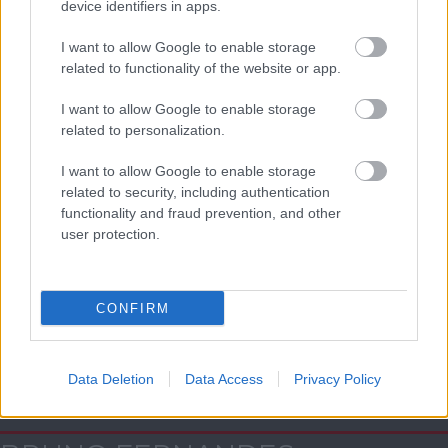
device identifiers in apps.
AC Milan
vs
Manchester United
2026-08-15 18:00
I want to allow Google to enable storage
related to functionality of the website or app.
ELŐZŐ MÉRKŐZÉSEK
I want to allow Google to enable storage
related to personalization.
Támogatás
I want to allow Google to enable storage
related to security, including authentication
functionality and fraud prevention, and other
Támogasd adományoddal
user protection.
a ManUtdFanatics.hu működését!
CONFIRM
Data Deletion
Data Access
Privacy Policy
Kapcsolódó hírek