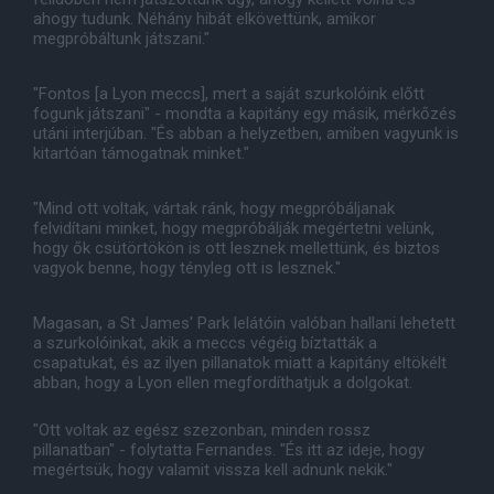
ahogy tudunk. Néhány hibát elkövettünk, amikor
megpróbáltunk játszani."
"Fontos [a Lyon meccs], mert a saját szurkolóink előtt
fogunk játszani" - mondta a kapitány egy másik, mérkőzés
utáni interjúban. "És abban a helyzetben, amiben vagyunk is
kitartóan támogatnak minket."
"Mind ott voltak, vártak ránk, hogy megpróbáljanak
felvidítani minket, hogy megpróbálják megértetni velünk,
hogy ők csütörtökön is ott lesznek mellettünk, és biztos
vagyok benne, hogy tényleg ott is lesznek."
Magasan, a St James' Park lelátóin valóban hallani lehetett
a szurkolóinkat, akik a meccs végéig bíztatták a
csapatukat, és az ilyen pillanatok miatt a kapitány eltökélt
abban, hogy a Lyon ellen megfordíthatjuk a dolgokat.
"Ott voltak az egész szezonban, minden rossz
pillanatban" - folytatta Fernandes. "És itt az ideje, hogy
megértsük, hogy valamit vissza kell adnunk nekik."