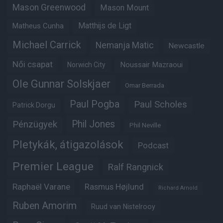
Mason Greenwood
Mason Mount
Matheus Cunha
Matthijs de Ligt
Michael Carrick
Nemanja Matic
Newcastle
Női csapat
Noussair Mazraoui
Norwich City
Ole Gunnar Solskjaer
Omar Berrada
Paul Pogba
Paul Scholes
Patrick Dorgu
Phil Jones
Pénzügyek
Phil Neville
Pletykák, átigazolások
Podcast
Premier League
Ralf Rangnick
Raphaël Varane
Rasmus Højlund
Richard Arnold
Ruben Amorim
Ruud van Nistelrooy