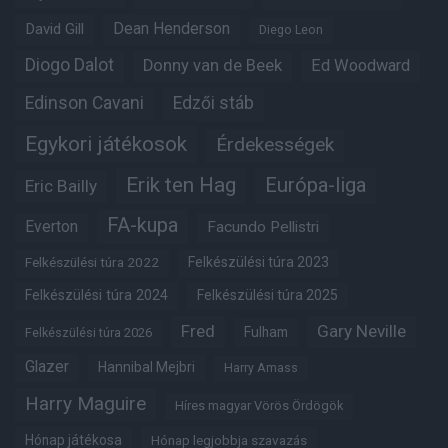
Dean Henderson
David Gill
Diego Leon
Diogo Dalot
Donny van de Beek
Ed Woodward
Edinson Cavani
Edzői stáb
Egykori játékosok
Érdekességek
Erik ten Hag
Európa-liga
Eric Bailly
FA-kupa
Everton
Facundo Pellistri
Felkészülési túra 2022
Felkészülési túra 2023
Felkészülési túra 2024
Felkészülési túra 2025
Fred
Gary Neville
Fulham
Felkészülési túra 2026
Glazer
Hannibal Mejbri
Harry Amass
Harry Maguire
Híres magyar Vörös Ördögök
Hónap játékosa
Hónap legjobbja szavazás