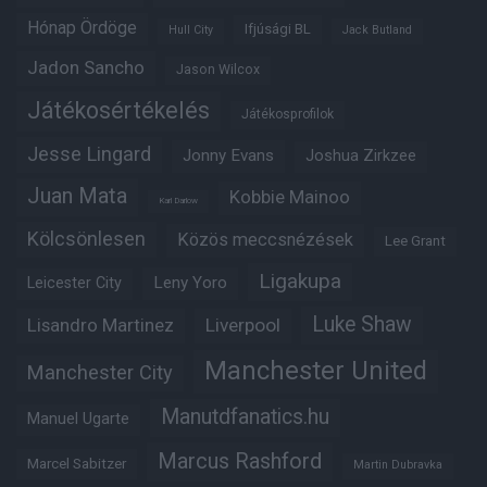
Hónap Ördöge
Ifjúsági BL
Hull City
Jack Butland
Jadon Sancho
Jason Wilcox
Játékosértékelés
Játékosprofilok
Jesse Lingard
Jonny Evans
Joshua Zirkzee
Juan Mata
Kobbie Mainoo
Karl Darlow
Kölcsönlesen
Közös meccsnézések
Lee Grant
Ligakupa
Leny Yoro
Leicester City
Luke Shaw
Lisandro Martinez
Liverpool
Manchester United
Manchester City
Manutdfanatics.hu
Manuel Ugarte
Marcus Rashford
Marcel Sabitzer
Martin Dubravka