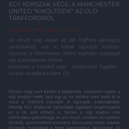
EGY KORSZAK VÉGE: A MANCHESTER
UNITED "KIKÖLTÖZIK" AZ OLD
TRAFFORDRÓL
Lakner Péter
•
2025. április. 22. 14:44
Az elmúlt száz évben az Old Trafford valóságos
zarándokhely volt a futball rajongók körében.
Azonban a Manchester United legendás stadionját
egy új komplexum tervezi
letaszítani a trónjáról vagy - nézőponttól függően -
csupán nyugdíjba küldeni. (X)
Persze nagy port kavart a bejelentés, miszerint rögtön a
régi stadion mellé épül egy új, és néhány éven belül át is
veszi a Trafford szerepét. A rajongók, szakmabeliek,
hétvégi foci drukkerek fantáziáját egyaránt megmozgatta
ez a hír, ami érthető is, hiszen a régi stadion már
szimbolikus jelentőségű, és ami most, ezekben az években
történik, sporttörténeti esemény. Közösségi média oldalak,
fórumok zsonganak a hírrel kapcsolatos aktivitástól, és