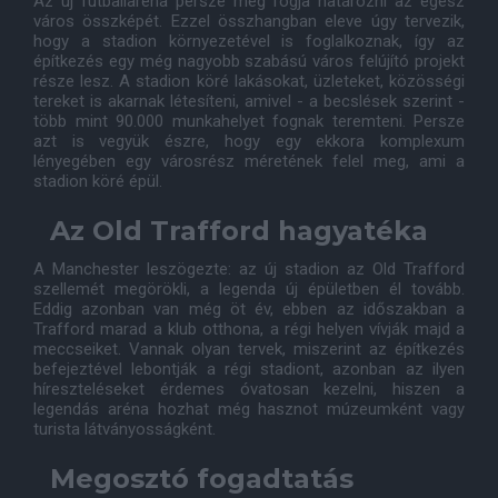
Az új futballaréna persze meg fogja határozni az egész
város összképét. Ezzel összhangban eleve úgy tervezik,
hogy a stadion környezetével is foglalkoznak, így az
építkezés egy még nagyobb szabású város felújító projekt
része lesz. A stadion köré lakásokat, üzleteket, közösségi
tereket is akarnak létesíteni, amivel - a becslések szerint -
több mint 90.000 munkahelyet fognak teremteni. Persze
azt is vegyük észre, hogy egy ekkora komplexum
lényegében egy városrész méretének felel meg, ami a
stadion köré épül.
Az Old Trafford hagyatéka
A Manchester leszögezte: az új stadion az Old Trafford
szellemét megörökli, a legenda új épületben él tovább.
Eddig azonban van még öt év, ebben az időszakban a
Trafford marad a klub otthona, a régi helyen vívják majd a
meccseiket. Vannak olyan tervek, miszerint az építkezés
befejeztével lebontják a régi stadiont, azonban az ilyen
híreszteléseket érdemes óvatosan kezelni, hiszen a
legendás aréna hozhat még hasznot múzeumként vagy
turista látványosságként.
Megosztó fogadtatás