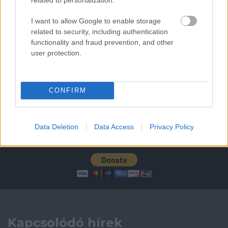
Leeds United
vs
Manchester United
2026-08-12 20:30
I want to allow Google to enable storage
related to security, including authentication
AC Milan
vs
Manchester United
2026-08-15 18:00
functionality and fraud prevention, and other
user protection.
ELŐZŐ MÉRKŐZÉSEK
CONFIRM
Támogatás
Data Deletion
Data Access
Privacy Policy
Támogasd adományoddal
a ManUtdFanatics.hu működését!
Kapcsolódó hírek