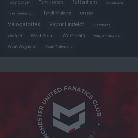
Tottenham
Tom Heaton
Toby Collyer
Trófeabibliográfia
Tyrell Malacia
Utazás
Tyler Fredericson
Válogatottak
Victor Lindelöf
Visszhang
West Ham
West Brom
Watford
Willy Kambwala
Wout Weghorst
Youri Tielemans