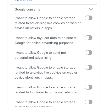
Google consents
I want to allow Google to enable storage
related to advertising like cookies on web or
device identifiers in apps.
I want to allow my user data to be sent to
Google for online advertising purposes.
Meccs Center
I want to allow Google to send me
personalized advertising.
I want to allow Google to enable storage
Paris Saint-Germain
vs
related to analytics like cookies on web or
Manchester United
device identifiers in apps.
I want to allow Google to enable storage
Felkészülési szezon 4. mérkőzés
Nya Ullevi, Göteborg
related to functionality of the website or app.
2026-08-08 17:00
I want to allow Google to enable storage
related to personalization.