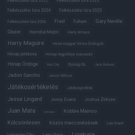
Felkészülési túra 2022
Felkészülési túra 2023
Felkészülési túra 2024
Felkészülési túra 2025
Fred
Gary Neville
Fulham
Felkészülési túra 2026
Glazer
Hannibal Mejbri
Harry Amass
Harry Maguire
Híres magyar Vörös Ördögök
Hónap játékosa
Hónap legjobbja szavazás
Hónap Ördöge
Ifjúsági BL
Hull City
Jack Butland
Jadon Sancho
Jason Wilcox
Játékosértékelés
Játékosprofilok
Jesse Lingard
Jonny Evans
Joshua Zirkzee
Juan Mata
Kobbie Mainoo
Karl Darlow
Kölcsönlesen
Közös meccsnézések
Lee Grant
Ligakupa
Leny Yoro
Leicester City