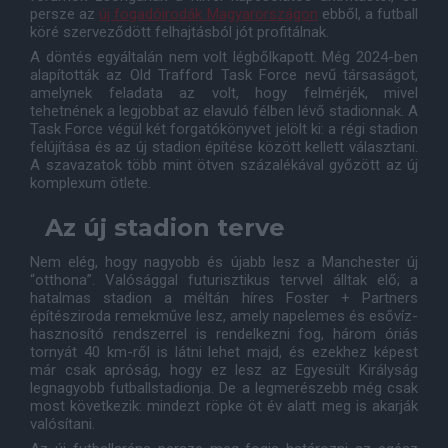
persze az
új fogadóirodák Magyarországon
ebből, a futball
köré szerveződött felhajtásból jót profitálnak.
A döntés egyáltalán nem volt légbőlkapott. Még 2024-ben
alapították az Old Trafford Task Force nevű társaságot,
amelynek feladata az volt, hogy felmérjék, mivel
tehetnének a legjobbat az elavuló félben lévő stadionnak. A
Task Force végül két forgatókönyvet jelölt ki: a régi stadion
felújítása és az új stadion építése között kellett választani.
A szavazatok több mint ötven százalékával győzött az új
komplexum ötlete.
Az új stadion terve
Nem elég, hogy nagyobb és újabb lesz a Manchester új
“otthona”. Valósággal futurisztikus tervvel álltak elő; a
hatalmas stadion a méltán híres Foster + Partners
építésziroda remekműve lesz, amely napelemes és esővíz-
hasznosító rendszerrel is rendelkezni fog, három óriás
tornyát 40 km-ről is látni lehet majd, és ezekhez képest
már csak apróság, hogy ez lesz az Egyesült Királyság
legnagyobb futballstadionja. De a legmerészebb még csak
most következik: mindezt röpke öt év alatt meg is akarják
valósítani.