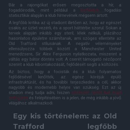
Bár a rajongókat erősen megosztotta a hír, a
fogadóirodák, mint például a
BetMatch
fogadási
statisztikái alapján a klub hírnevének mégsem ártott.
A legfőbb kritika az új stadiont illetően az, hogy az egészet
csakis az üzlet vezérli, és a sport háttérbe szorul. Sokan a
tervek alapján inkább egy steril, lélek nélküli, plázához
hasonlatos épületre számítanak, ami szöges ellentéte az
Old Trafford stílusának. A negatív véleményeket
ellensúlyozza többek között a Manchester United
menedzsere, Sir Alex Ferguson nyilatkozata, miszerint a
váltás egy bátor döntés volt. A cserét támogató nézőpont
szerint a klub kibontakozását, fejlődését segíti a költözés.
Az biztos, hogy a focisták és a klub folyamatos
fejlődésével kinőtték, az egész köréjük épülő
infrastruktúrát, és ha további terjeszkedés a cél, akkor
nagyobb és modernebb helyre van szükség. Ezt az új
stadion meg tudja adni, hiszen
százezer nézőt tud majd
befogadni
és felépítésében is a jelen, de még inkább a jövő
világához alkalmazkodi.
Egy kis történelem: az Old
Trafford legfőbb