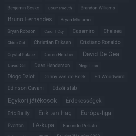
Benjamin Sesko
Brandon Williams
Bournemouth
Bruno Fernandes
Bryan Mbeumo
Casemiro
Chelsea
Bryan Robson
Cardiff City
Christian Eriksen
Cristiano Ronaldo
Chido Obi
David De Gea
Crystal Palace
Darren Fletcher
Dean Henderson
David Gill
Diego Leon
Diogo Dalot
Donny van de Beek
Ed Woodward
Edinson Cavani
Edzői stáb
Egykori játékosok
Érdekességek
Erik ten Hag
Európa-liga
Eric Bailly
FA-kupa
Everton
Facundo Pellistri