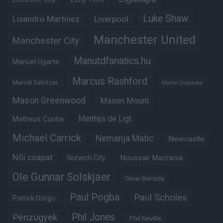
Luke Shaw
Lisandro Martinez
Liverpool
Manchester United
Manchester City
Manutdfanatics.hu
Manuel Ugarte
Marcus Rashford
Marcel Sabitzer
Martin Dubravka
Mason Greenwood
Mason Mount
Matheus Cunha
Matthijs de Ligt
Michael Carrick
Nemanja Matic
Newcastle
Női csapat
Noussair Mazraoui
Norwich City
Ole Gunnar Solskjaer
Omar Berrada
Paul Pogba
Paul Scholes
Patrick Dorgu
Phil Jones
Pénzügyek
Phil Neville