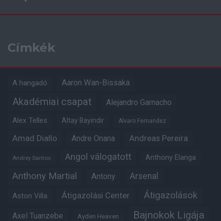
Címkék
Aaron Wan-Bissaka
A hangadó
Akadémiai csapat
Alejandro Garnacho
Alex Telles
Altay Bayindir
Alvaro Fernandez
Amad Diallo
Andre Onana
Andreas Pereira
Angol válogatott
Anthony Elanga
Andrey Santos
Anthony Martial
Arsenal
Antony
Átigazolások
Átigazolási Center
Aston Villa
Bajnokok Ligája
Axel Tuanzebe
Ayden Heaven