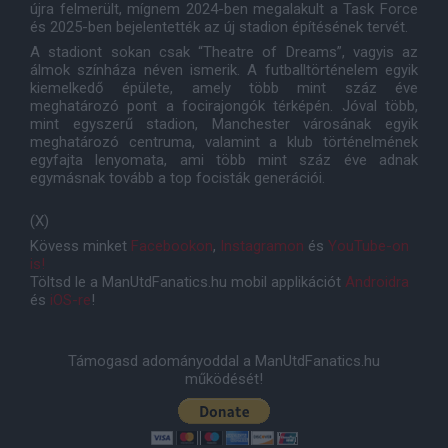
újra felmerült, mígnem 2024-ben megalakult a Task Force
és 2025-ben bejelentették az új stadion építésének tervét.
A stadiont sokan csak “Theatre of Dreams”, vagyis az
álmok színháza néven ismerik. A futballtörténelem egyik
kiemelkedő épülete, amely több mint száz éve
meghatározó pont a focirajongók térképén. Jóval több,
mint egyszerű stadion, Manchester városának egyik
meghatározó centruma, valamint a klub történelmének
egyfajta lenyomata, ami több mint száz éve adnak
egymásnak tovább a top focisták generációi.
(X)
Kövess minket
Facebookon
,
Instagramon
és
YouTube-on
is!
Töltsd le a ManUtdFanatics.hu mobil applikációt
Androidra
és
iOS-re
!
Támogasd adományoddal a ManUtdFanatics.hu
működését!