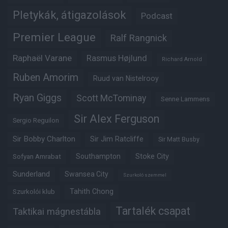
Pletykák, átigazolások
Podcast
Premier League
Ralf Rangnick
Raphaël Varane
Rasmus Højlund
Richard Arnold
Ruben Amorim
Ruud van Nistelrooy
Ryan Giggs
Scott McTominay
Senne Lammens
Sir Alex Ferguson
Sergio Reguilon
Sir Bobby Charlton
Sir Jim Ratcliffe
Sir Matt Busby
Southampton
Stoke City
Sofyan Amrabat
Sunderland
Swansea City
Szurkoló szemmel
Tahith Chong
Szurkolói klub
Tartalék csapat
Taktikai mágnestábla