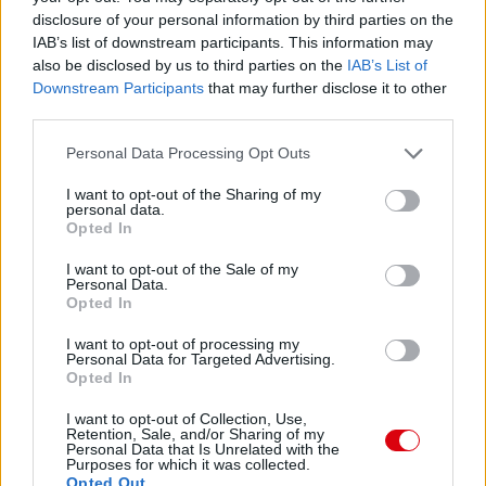
disclosure of your personal information by third parties on the
IAB’s list of downstream participants. This information may
also be disclosed by us to third parties on the
IAB’s List of
Downstream Participants
that may further disclose it to other
third parties.
Please note that this website/app uses one or more Google
Personal Data Processing Opt Outs
services and may gather and store information including but
not limited to your visit or usage behaviour. You may click to
I want to opt-out of the Sharing of my
personal data.
grant or deny consent to Google and its third-party tags to
Opted In
use your data for below specified purposes in below Google
consent section.
I want to opt-out of the Sale of my
Personal Data.
Opted In
I want to opt-out of processing my
Personal Data for Targeted Advertising.
Opted In
I want to opt-out of Collection, Use,
Retention, Sale, and/or Sharing of my
Personal Data that Is Unrelated with the
Purposes for which it was collected.
Opted Out