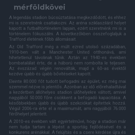
mérföldkövei
A legendás stadion búcsúztatása megkezdődött, és ehhez
mi is szeretnénk csatlakozni. Az aréna sziklaszilárd helyet
kapott a futballtörténelem lapjain, ezért szeretnénk mi is a
történelem fókuszálni. A következőkben összefoglaljuk a
Trafford életének főbb állomásait.
Az Old Trafford még a múlt ezred utolsó századában,
1910-ben vált a Manchester United otthonává, ami
hihetetlenül távolinak tűnik. Aztán az 1940-es években
bombatalálat érte, de a háború nem rombolta le teljesen.
Az évszázad végén renoválták, majd a 60-as évektől
kezdve újabb és újabb bővítéseket kapott.
Eleinte 80.000 főt tudott befogadni az épület, ez még mai
szemmel nézve is jelentős. Azonban az idő előrehaladtával
a kezdetben állóhelyes stadion ülőhelyekre váltott, amivel
nagyjából 50.000 főre csökkent a befogadó kapacitása. A
későbbiekben újabb és újabb szekciókat építettek hozzá.
Végül 2006-ra érte el a maximumát, ami nagyjából 76.000
férőhelyet jelentett.
A 2010-es években vált egyértelművé, hogy a stadion már
nem tudja tartani a lépést a sportág fejlődésével és a
konkurens arénákkal. A felújítás és a csere kérdése újra és