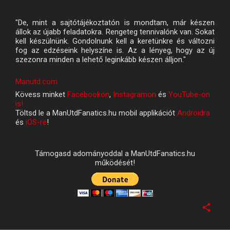
"De, mint a sajtótájékoztatón is mondtam, már készen
állok az újabb feladatokra. Rengeteg tennivalónk van. Sokat
kell készülnünk. Gondolnunk kell a keretünkre és változni
fog az edzéseink helyszíne is. Az a lényeg, hogy az új
szezonra minden a lehető leginkább készen álljon."
Manutd.com
Kövess minket
Facebookon
,
Instagramon
és
YouTube-on
is!
Töltsd le a ManUtdFanatics.hu mobil applikációt
Androidra
és
iOS-re
!
Támogasd adományoddal a ManUtdFanatics.hu
működését!