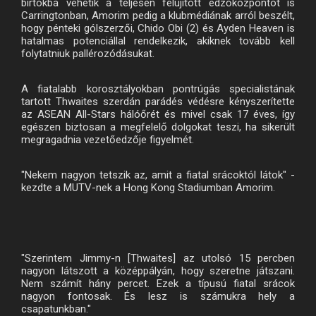
birtokba vehetik a teljesen felújított edzőközpontot is
Carringtonban, Amorim pedig a klubmédiának arról beszélt,
hogy pénteki gólszerzői, Chido Obi (2) és Ayden Heaven is
hatalmas potenciállal rendelkezik, akiknek tovább kell
folytatniuk pallérozódásukat.
A fiatalabb korosztályokban pontrúgás specialistának
tartott Thwaites szerdán parádés védésre kényszerítette
az ASEAN All-Stars hálóőrét és mivel csak 17 éves, így
egészen biztosan a megfelelő dolgokat teszi, ha sikerült
megragadnia vezetőedzője figyelmét.
"Nekem nagyon tetszik az, amit a fiatal srácoktól látok" -
kezdte a MUTV-nek a Hong Kong Stadiumban Amorim.
"Szerintem Jimmy-n [Thwaites] az utolsó 15 percben
nagyon látszott a középpályán, hogy szeretne játszani.
Nem számít hány percet. Ezek a típusú fiatal srácok
nagyon fontosak. És lesz is számukra hely a
csapatunkban."