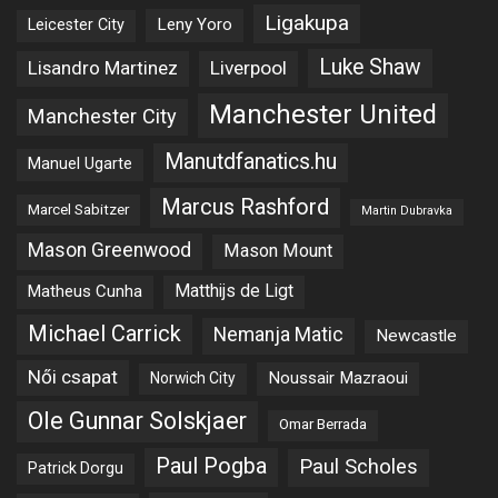
Ligakupa
Leny Yoro
Leicester City
Luke Shaw
Lisandro Martinez
Liverpool
Manchester United
Manchester City
Manutdfanatics.hu
Manuel Ugarte
Marcus Rashford
Marcel Sabitzer
Martin Dubravka
Mason Greenwood
Mason Mount
Matheus Cunha
Matthijs de Ligt
Michael Carrick
Nemanja Matic
Newcastle
Női csapat
Noussair Mazraoui
Norwich City
Ole Gunnar Solskjaer
Omar Berrada
Paul Pogba
Paul Scholes
Patrick Dorgu