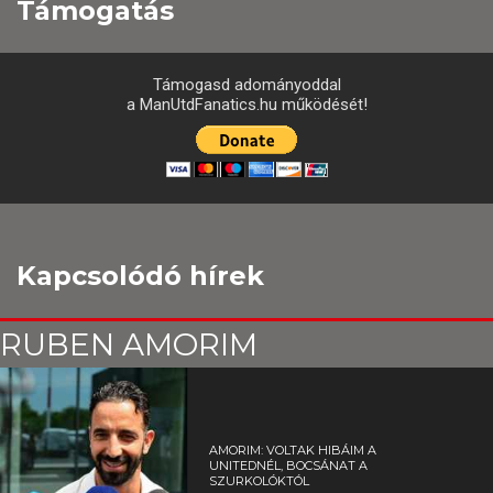
Támogatás
Támogasd adományoddal
a ManUtdFanatics.hu működését!
Kapcsolódó hírek
RUBEN AMORIM
AMORIM: VOLTAK HIBÁIM A
UNITEDNÉL, BOCSÁNAT A
SZURKOLÓKTÓL