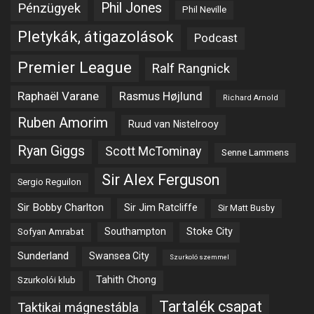
Phil Jones
Pénzügyek
Phil Neville
Pletykák, átigazolások
Podcast
Premier League
Ralf Rangnick
Raphaël Varane
Rasmus Højlund
Richard Arnold
Ruben Amorim
Ruud van Nistelrooy
Ryan Giggs
Scott McTominay
Senne Lammens
Sir Alex Ferguson
Sergio Reguilon
Sir Bobby Charlton
Sir Jim Ratcliffe
Sir Matt Busby
Southampton
Stoke City
Sofyan Amrabat
Sunderland
Swansea City
Szurkoló szemmel
Tahith Chong
Szurkolói klub
Tartalék csapat
Taktikai mágnestábla