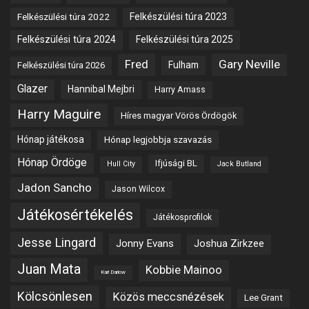
Felkészülési túra 2022
Felkészülési túra 2023
Felkészülési túra 2024
Felkészülési túra 2025
Fred
Gary Neville
Fulham
Felkészülési túra 2026
Glazer
Hannibal Mejbri
Harry Amass
Harry Maguire
Híres magyar Vörös Ördögök
Hónap játékosa
Hónap legjobbja szavazás
Hónap Ördöge
Ifjúsági BL
Hull City
Jack Butland
Jadon Sancho
Jason Wilcox
Játékosértékelés
Játékosprofilok
Jesse Lingard
Jonny Evans
Joshua Zirkzee
Juan Mata
Kobbie Mainoo
Karl Darlow
Kölcsönlesen
Közös meccsnézések
Lee Grant