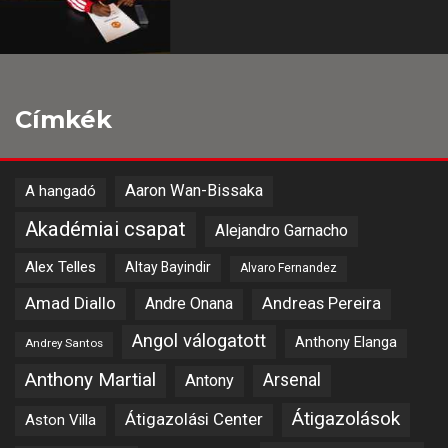
Címkék
Aaron Wan-Bissaka
A hangadó
Akadémiai csapat
Alejandro Garnacho
Alex Telles
Altay Bayindir
Alvaro Fernandez
Amad Diallo
Andre Onana
Andreas Pereira
Angol válogatott
Anthony Elanga
Andrey Santos
Anthony Martial
Arsenal
Antony
Átigazolások
Átigazolási Center
Aston Villa