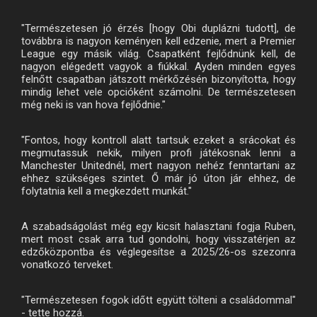
"Természetesen jó érzés [hogy Obi duplázni tudott], de
továbbra is nagyon keményen kell edzenie, mert a Premier
League egy másik világ. Csapatként fejlődnünk kell, de
nagyon elégedett vagyok a fiúkkal. Ayden minden egyes
felnőtt csapatban játszott mérkőzésén bizonyította, hogy
mindig lehet vele opcióként számolni. De természetesen
még neki is van hova fejlődnie."
"Fontos, hogy kontroll alatt tartsuk ezeket a srácokat és
megmutassuk nekik, milyen profi játékosnak lenni a
Manchester Unitednél, mert nagyon nehéz fenntartani az
ehhez szükséges szintet. Ő már jó úton jár ehhez, de
folytatnia kell a megkezdett munkát."
A szabadságolást még egy kicsit halasztani fogja Ruben,
mert most csak arra tud gondolni, hogy visszatérjen az
edzőközpontba és véglegesítse a 2025/26-os szezonra
vonatkozó terveket.
"Természetesen fogok időtt együtt tölteni a családommal"
- tette hozzá.