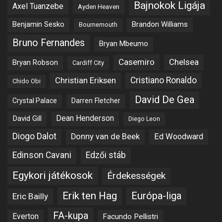
Bajnokok Ligája
Axel Tuanzebe
Ayden Heaven
Benjamin Sesko
Brandon Williams
Bournemouth
Bruno Fernandes
Bryan Mbeumo
Casemiro
Chelsea
Bryan Robson
Cardiff City
Christian Eriksen
Cristiano Ronaldo
Chido Obi
David De Gea
Crystal Palace
Darren Fletcher
Dean Henderson
David Gill
Diego Leon
Diogo Dalot
Donny van de Beek
Ed Woodward
Edinson Cavani
Edzői stáb
Egykori játékosok
Érdekességek
Erik ten Hag
Európa-liga
Eric Bailly
FA-kupa
Everton
Facundo Pellistri