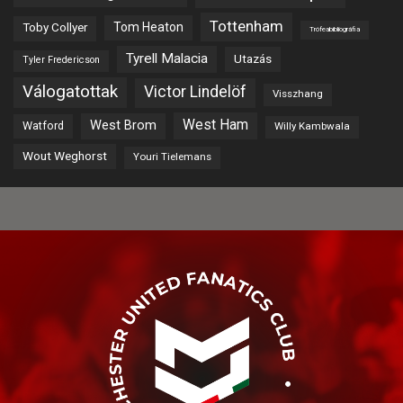
Tottenham
Tom Heaton
Toby Collyer
Trófeabibliográfia
Tyrell Malacia
Utazás
Tyler Fredericson
Válogatottak
Victor Lindelöf
Visszhang
West Ham
West Brom
Watford
Willy Kambwala
Wout Weghorst
Youri Tielemans