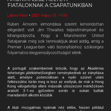
FIATALOKNAK A CSAPATUNKBAN
Lakner Péter
•
2025. május. 31. 14:10
Ruben Amorim elmondása szerint kimondottan
elégedett volt Jim Thwaites teljesítményével és
kihangsúlyozta, hogy a Manchester United
fiataljainak még sok tennivalójuk akad addig, amíg a
Premier League-ben való bizonyításhoz szükséges
folyamatos kiegyensúlyozottságot elérik.
A portugál szakembernek tetszik, hogy az Akadémia
tehetségei játéklehetőségben reménykednek az irányítása
alatt, amelyre potenciálisan a nyári szünet utáni
felkészülési túrán meg is lesz az esélyük, de már a Hong
Kong válogatottja elleni második utószezoni mérkőzésen
aratott 3-1-es győzelem során is sokan tudtak
maradandót alkotni közülük.
A klub mozgalmas nyárnak néz elébe, hiszen például