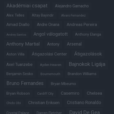
Akadémiai csapat
Alejandro Garnacho
Alex Telles
Altay Bayindir
Alvaro Fernandez
Amad Diallo
Andre Onana
Andreas Pereira
Angol válogatott
Anthony Elanga
Andrey Santos
Anthony Martial
Arsenal
Antony
Átigazolások
Átigazolási Center
Aston Villa
Bajnokok Ligája
Axel Tuanzebe
Ayden Heaven
Benjamin Sesko
Brandon Williams
Bournemouth
Bruno Fernandes
Bryan Mbeumo
Casemiro
Chelsea
Bryan Robson
Cardiff City
Christian Eriksen
Cristiano Ronaldo
Chido Obi
David De Gea
Crystal Palace
Darren Fletcher