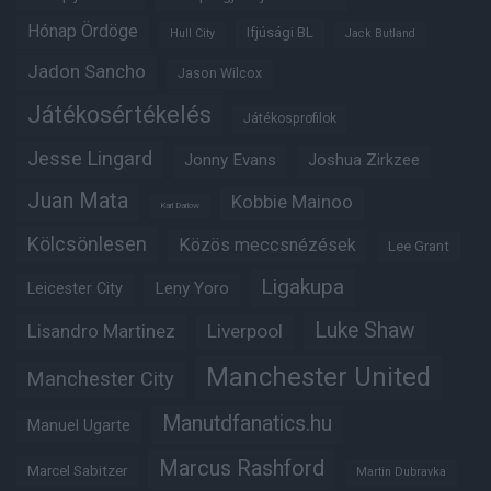
Hónap Ördöge
Ifjúsági BL
Hull City
Jack Butland
Jadon Sancho
Jason Wilcox
Játékosértékelés
Játékosprofilok
Jesse Lingard
Jonny Evans
Joshua Zirkzee
Juan Mata
Kobbie Mainoo
Karl Darlow
Kölcsönlesen
Közös meccsnézések
Lee Grant
Ligakupa
Leny Yoro
Leicester City
Luke Shaw
Lisandro Martinez
Liverpool
Manchester United
Manchester City
Manutdfanatics.hu
Manuel Ugarte
Marcus Rashford
Marcel Sabitzer
Martin Dubravka