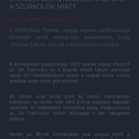
A SZURKOLÓK MIATT
Lakner Péter
•
2025. június. 26. 13:20
A 2024/25-ös Premier League szezon zárófordulóját
követően került hivatalosan bejelentésre, hogy
Christian Eriksen távozik a Manchester Unitedtől.
A középpályás passzmester 2022 nyarán, ingyen érkezett
az Old Traffordra és a klubnál töltött három szezonja
során 107 tétmérkőzésen viselte a csapat vörös mezét,
amelyek során nyolc gólt szerzett.
Az utolsó ezek közül pont az utolsó manchesteri
fellépésén, az Aston Villa ellen 2-0-ra megnyert bajnokin
született, az értékesített büntetővel pedig megkoronázta
az Old Traffordon töltött időszakát a dán válogatott
játékos.
Miután az Álmok Színházában már búcsút intett a