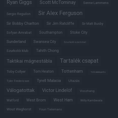
Ryan Giggs
Scott McTominay
Senne Lammens
Sir Alex Ferguson
Sergio Reguilon
Sir Bobby Charlton
Sir Jim Ratcliffe
Sir Matt Busby
Southampton
Stoke City
Sofyan Amrabat
Sunderland
Swansea City
Szurkoló szemmel
Tahith Chong
Szurkolói klub
Tartalék csapat
Taktikai mágnestábla
Tottenham
Tom Heaton
Toby Collyer
Trófeabibliográfia
Tyrell Malacia
Utazás
Tyler Fredericson
Válogatottak
Victor Lindelöf
Visszhang
West Ham
West Brom
Watford
Willy Kambwala
Wout Weghorst
Youri Tielemans