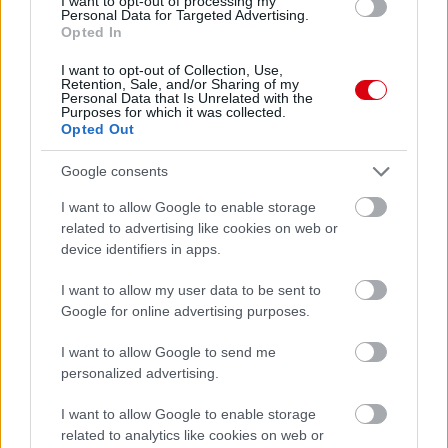
I want to opt-out of processing my
Personal Data for Targeted Advertising.
Opted In
I want to opt-out of Collection, Use,
Retention, Sale, and/or Sharing of my
Personal Data that Is Unrelated with the
Purposes for which it was collected.
Opted Out
Meccs Center
Google consents
I want to allow Google to enable storage
Paris Saint-Germain
vs
related to advertising like cookies on web or
device identifiers in apps.
Manchester United
I want to allow my user data to be sent to
Felkészülési szezon 4. mérkőzés
Google for online advertising purposes.
Nya Ullevi, Göteborg
2026-08-08 17:00
I want to allow Google to send me
personalized advertising.
2 nap 12 óra 48 perc 41 másodperc
I want to allow Google to enable storage
related to analytics like cookies on web or
Leeds United
vs
Manchester United
2026-08-12 20:30