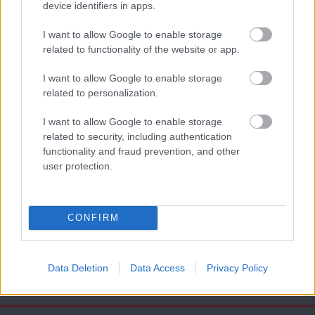
device identifiers in apps.
AC Milan
vs
Manchester United
2026-08-15 18:00
I want to allow Google to enable storage
related to functionality of the website or app.
ELŐZŐ MÉRKŐZÉSEK
I want to allow Google to enable storage
related to personalization.
Támogatás
I want to allow Google to enable storage
related to security, including authentication
functionality and fraud prevention, and other
Támogasd adományoddal
user protection.
a ManUtdFanatics.hu működését!
CONFIRM
Data Deletion
Data Access
Privacy Policy
Kapcsolódó hírek