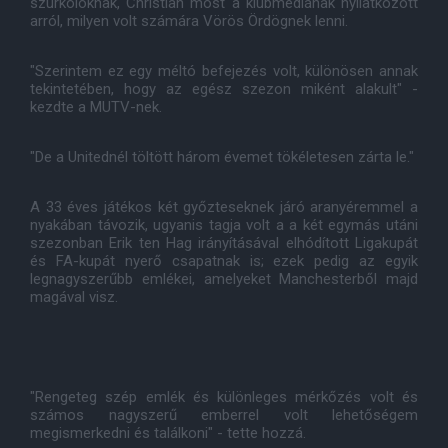
szurkolóknak, Christian most a klubmédiának nyilatkozott
arról, milyen volt számára Vörös Ördögnek lenni.
"Szerintem ez egy méltó befejezés volt, különösen annak
tekintetében, hogy az egész szezon miként alakult" -
kezdte a MUTV-nek.
"De a Unitednél töltött három évemet tökéletesen zárta le."
A 33 éves játékos két győzteseknek járó aranyéremmel a
nyakában távozik, ugyanis tagja volt a a két egymás utáni
szezonban Erik ten Hag irányításával elhódított Ligakupát
és FA-kupát nyerő csapatnak is; ezek pedig az egyik
legnagyszerűbb emlékei, amelyeket Manchesterből majd
magával visz.
"Rengeteg szép emlék és különleges mérkőzés volt és
számos nagyszerű emberrel volt lehetőségem
megismerkedni és találkoni" - tette hozzá.