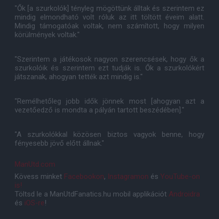
"Ők [a szurkolók] tényleg mögöttünk álltak és szerintem ez
mindig elmondható volt róluk az itt töltött éveim alatt.
Mindig támogatóak voltak, nem számított, hogy milyen
körülmények voltak."
"Szerintem a játékosok nagyon szerencsések, hogy ők a
szurkolóik és szerintem ezt tudják is. Ők a szurkolókért
játszanak, ahogyan tették azt mindig is."
"Remélhetőleg jobb idők jönnek most [ahogyan azt a
vezetőedző is mondta a pályán tartott beszédében]."
"A szurkolókkal közösen biztos vagyok benne, hogy
fényesebb jövő előtt állnak."
ManUtd.com
Kövess minket
Facebookon
,
Instagramon
és
YouTube-on
is!
Töltsd le a ManUtdFanatics.hu mobil applikációt
Androidra
és
iOS-re
!