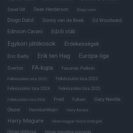
Dean Henderson
David Gill
Diego Leon
Diogo Dalot
Donny van de Beek
Ed Woodward
Edinson Cavani
Edzői stáb
Egykori játékosok
Érdekességek
Erik ten Hag
Európa-liga
Eric Bailly
FA-kupa
Everton
Facundo Pellistri
Felkészülési túra 2022
Felkészülési túra 2023
Felkészülési túra 2024
Felkészülési túra 2025
Fred
Gary Neville
Fulham
Felkészülési túra 2026
Glazer
Hannibal Mejbri
Harry Amass
Harry Maguire
Híres magyar Vörös Ördögök
Hónap játékosa
Hónap legjobbja szavazás