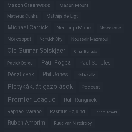
Mason Greenwood
Mason Mount
Matheus Cunha
Matthijs de Ligt
Michael Carrick
Nemanja Matic
Newcastle
Női csapat
Noussair Mazraoui
Norwich City
Ole Gunnar Solskjaer
Omar Berrada
Paul Pogba
Paul Scholes
Patrick Dorgu
Phil Jones
Pénzügyek
Phil Neville
Pletykák, átigazolások
Podcast
Premier League
Ralf Rangnick
Raphaël Varane
Rasmus Højlund
Richard Arnold
Ruben Amorim
Ruud van Nistelrooy