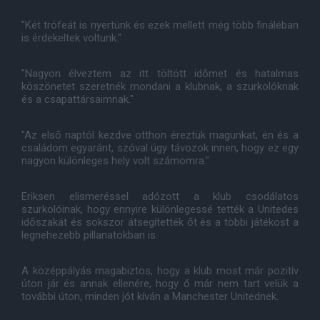
"Két trófeát is nyertünk és ezek mellett még több fináléban
is érdekeltek voltunk."
"Nagyon élveztem az itt töltött időmet és hatalmas
köszönetet szeretnék mondani a klubnak, a szurkolóknak
és a csapattársaimnak."
"Az első naptól kezdve otthon éreztük magunkat, én és a
családom egyaránt, szóval úgy távozok innen, hogy ez egy
nagyon különleges hely volt számomra."
Eriksen elismeréssel adózott a klub csodálatos
szurkolóinak, hogy ennyire különlegessé tették a Unitedes
időszakát és sokszor átsegítették őt és a többi játékost a
legnehezebb pillanatokban is.
A középpályás magabiztos, hogy a klub most már pozitív
úton jár és annak ellenére, hogy ő már nem tart velük a
további úton, minden jót kíván a Manchester Unitednek.