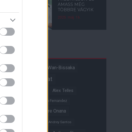
AMASS MÉG
TÖBBRE VÁGYIK
2025. máj. 16.
Címkék
Aaron Wan-Bissaka
A hangadó
Akadémiai csapat
Alejandro Garnacho
Alex Telles
Altay Bayindir
Alvaro Fernandez
Amad Diallo
Andre Onana
Andreas Pereira
Andrey Santos