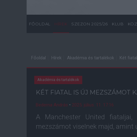
FŐOLDAL
HÍREK
SZEZON 2025/26
KLUB
KÖZ
Főoldal
Hírek
Akadémia és tartalékok
Két fiat
Akadémia és tartalékok
KÉT FIATAL IS ÚJ MEZSZÁMOT 
Bederna András
•
2025. július. 11. 17:16
A Manchester United fiataljai,
mezszámot viselnek majd, amint új