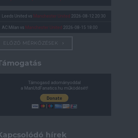
Leeds United
vs
Manchester United
2026-08-12 20:30
AC Milan
vs
Manchester United
2026-08-15 18:00
ELŐZŐ MÉRKŐZÉSEK
Támogatás
Támogasd adományoddal
a ManUtdFanatics.hu működését!
Kapcsolódó hírek