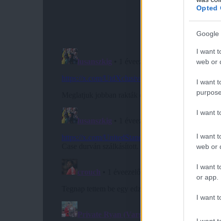
Opted 
Google 
I want t
web or d
I want t
purpose
I want 
I want t
web or d
I want t
or app.
I want t
I want t