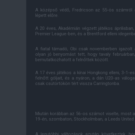
A középső védő, Fredricson az 55-ös számról a
lépett előre.
A 20 éves, Akadémián végzett játékos áprilisba
Premier League-ben, és a Brentford elleni idegenb
A fiatal támadó, Obi csak novemberben igazolt á
olyan jó benyomást tett, hogy tavaly februárba
bemutatkozhatott a felnőttek között.
A 17 éves játékos a kínai Hongkong elleni, 3-1-
felnőtt góljait, és a nyáron, a dán U20-as válogat
csak csütörtökön tért vissza Carringtonba.
Miután korábban az 56-os számot viselte, most a 
19-én, szombaton, Stockholmban, a Leeds United 
A legutóbbi változások azután következtek, hog