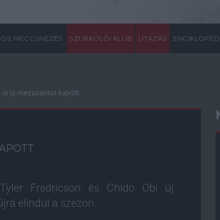
ÖS MECCSNÉZÉS
SZURKOLÓI KLUB
UTAZÁS
ENCIKLOPÉD
al is új mezszámot kapott
KAPOTT
 Tyler Fredricson és Chido Obi új
ra elindul a szezon.