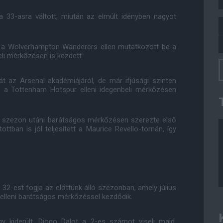
 33-asra váltott, miután az elmúlt idényben nagyot
n, a Wolverhampton Wanderers ellen mutatkozott be a
eli mérkőzésen is kezdett.
t az Arsenal akadémiájáról, de már ifjúsági szinten
n, a Tottenham Hotspur elleni idegenbeli mérkőzésen
es szezon utáni barátságos mérkőzésen szerezte első
ottban is jól teljesített a Maurice Revello-tornán, így
32-est fogja az előttünk álló szezonban, amely július
elleni barátságos mérkőzéssel kezdődik.
y kiderült, Diogo Dalot a 2-es számot viseli majd,