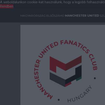
A weboldalunkon cookie-kat használunk, hogy a legjobb felhasználó
Rendben
MAGYARORSZÁG ELSŐSZÁMÚ
MANCHESTER UNITED
SZU