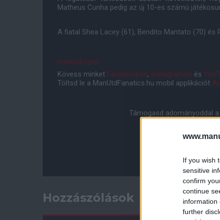
Matheus Cunha pedig az új 10-es számú játékosun
A fiatal Shea Lacey (61), Bendito Mantato (70) és
manutd.com
Kövess minket
Facebookon
,
Instagramon
és
YouT
Töltsd le a ManUtdFanatics.hu mobil applikációt
An
Támogasd adományoddal a 
www.manut
If you wish 
sensitive in
confirm you
continue se
Hozzászólások
information 
further disc