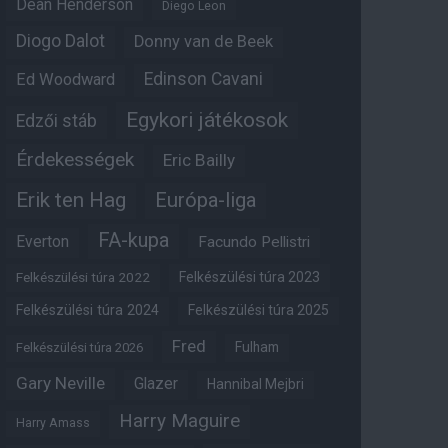
Dean Henderson
Diego Leon
Diogo Dalot
Donny van de Beek
Edinson Cavani
Ed Woodward
Egykori játékosok
Edzői stáb
Érdekességek
Eric Bailly
Erik ten Hag
Európa-liga
FA-kupa
Everton
Facundo Pellistri
Felkészülési túra 2022
Felkészülési túra 2023
Felkészülési túra 2024
Felkészülési túra 2025
Fred
Fulham
Felkészülési túra 2026
Gary Neville
Glazer
Hannibal Mejbri
Harry Maguire
Harry Amass