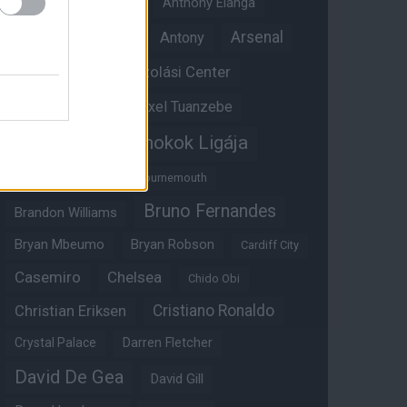
Angol válogatott
Anthony Elanga
Anthony Martial
Arsenal
Antony
Átigazolási Center
Aston Villa
Átigazolások
Axel Tuanzebe
Bajnokok Ligája
Ayden Heaven
Benjamin Sesko
Bournemouth
Bruno Fernandes
Brandon Williams
Bryan Mbeumo
Bryan Robson
Cardiff City
Casemiro
Chelsea
Chido Obi
Christian Eriksen
Cristiano Ronaldo
Crystal Palace
Darren Fletcher
David De Gea
David Gill