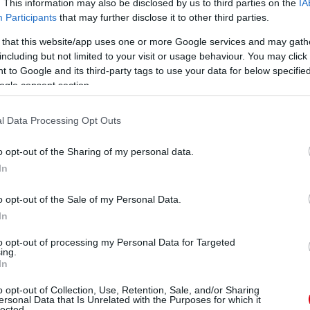
. This information may also be disclosed by us to third parties on the
IA
Participants
that may further disclose it to other third parties.
 that this website/app uses one or more Google services and may gath
including but not limited to your visit or usage behaviour. You may click 
 to Google and its third-party tags to use your data for below specifi
ogle consent section.
l Data Processing Opt Outs
o opt-out of the Sharing of my personal data.
In
o opt-out of the Sale of my Personal Data.
In
to opt-out of processing my Personal Data for Targeted
ing.
In
o opt-out of Collection, Use, Retention, Sale, and/or Sharing
ersonal Data that Is Unrelated with the Purposes for which it
lected.