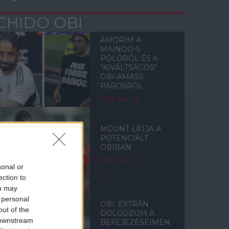
CHIDO OBI
AMORIM A
MAINOO-S
PÓLÓRÓL ÉS A
"KIVÁLTSÁGOS"
OBI-AMASS
PÁROSRÓL
2025. dec. 19.
MOUNT LÁTJA A
POTENCIÁLT
OBIBAN
2025. máj. 31.
sonal or
ection to
ou may
 personal
OBI: EXTRÁN
out of the
DOLGOZOM A
 downstream
BEFEJEZÉSEIMEN