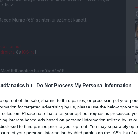
k lesz.
 Reece Munro (65) szintén új számot kapott.
ube-on is!
droidra
és
iOS-re
!
ManUtdFanatics.hu működését!
dfanatics.hu -
Do Not Process My Personal Information
to opt-out of the sale, sharing to third parties, or processing of your per
formation for targeted advertising by us, please use the below opt-out s
r selection. Please note that after your opt-out request is processed y
eing interest-based ads based on personal information utilized by us or
disclosed to third parties prior to your opt-out. You may separately opt-
losure of your personal information by third parties on the IAB’s list of