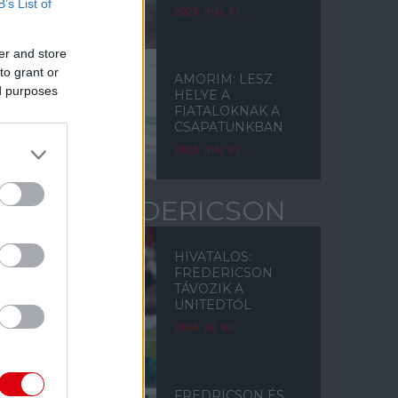
B’s List of
2025. máj. 31.
er and store
to grant or
AMORIM: LESZ
ed purposes
HELYE A
FIATALOKNAK A
CSAPATUNKBAN
2025. máj. 31.
TYLER FREDERICSON
HIVATALOS:
FREDERICSON
TÁVOZIK A
UNITEDTŐL
2026. júl. 30.
FREDRICSON ÉS