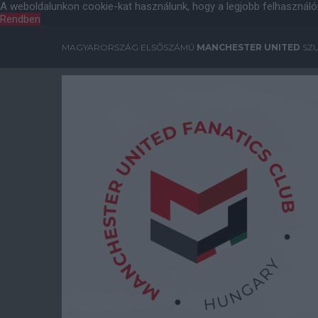
A weboldalunkon cookie-kat használunk, hogy a legjobb felhasználó
Rendben
MAGYARORSZÁG ELSŐSZÁMÚ
MANCHESTER UNITED
SZU