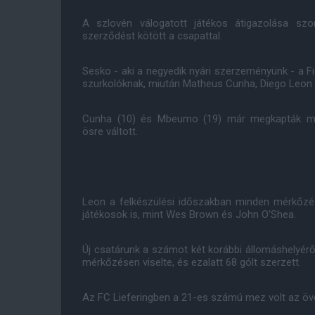
A szlovén válogatott játékos átigazolása szo
szerződést kötött a csapattal.
Sesko - aki a negyedik nyári szerzeményünk - a Fi
szurkolóknak, miután Matheus Cunha, Diego Leon
Cunha (10) és Mbeumo (19) már megkapták me
ösre váltott.
Leon a felkészülési időszakban minden mérkőzé
játékosok is, mint Wes Brown és John O'Shea.
Új csatárunk a számot két korábbi állomáshelyéről
mérkőzésen viselte, és ezalatt 68 gólt szerzett.
Az FC Lieferingben a 21-es számú mez volt az övé