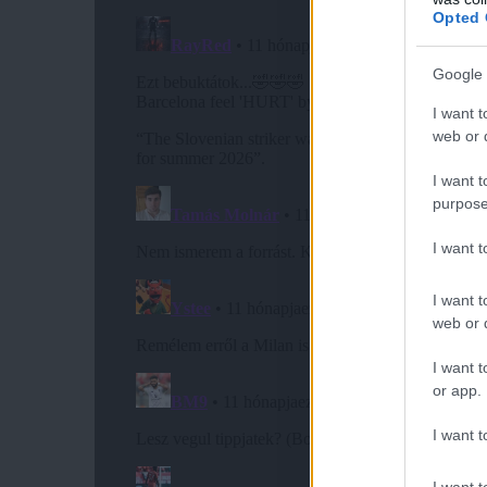
Opted 
Google 
I want t
web or d
I want t
purpose
I want 
I want t
web or d
I want t
or app.
I want t
I want t