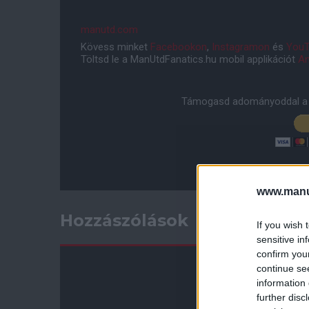
manutd.com
Kövess minket
Facebookon
,
Instagramon
és
YouT
Töltsd le a ManUtdFanatics.hu mobil applikációt
An
Támogasd adományoddal a 
www.manut
Hozzászólások
If you wish 
sensitive in
confirm you
continue se
information 
further disc