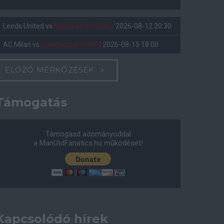
Leeds United
vs
Manchester United
2026-08-12 20:30
AC Milan
vs
Manchester United
2026-08-15 18:00
ELŐZŐ MÉRKŐZÉSEK
Támogatás
Támogasd adományoddal
a ManUtdFanatics.hu működését!
Kapcsolódó hírek