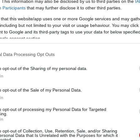
. This information may also be disclosed by us to third parties on the
IA
Participants
that may further disclose it to other third parties.
 that this website/app uses one or more Google services and may gath
including but not limited to your visit or usage behaviour. You may click 
 to Google and its third-party tags to use your data for below specifi
ogle consent section.
l Data Processing Opt Outs
o opt-out of the Sharing of my personal data.
In
o opt-out of the Sale of my Personal Data.
In
to opt-out of processing my Personal Data for Targeted
ing.
In
o opt-out of Collection, Use, Retention, Sale, and/or Sharing
ersonal Data that Is Unrelated with the Purposes for which it
lected.