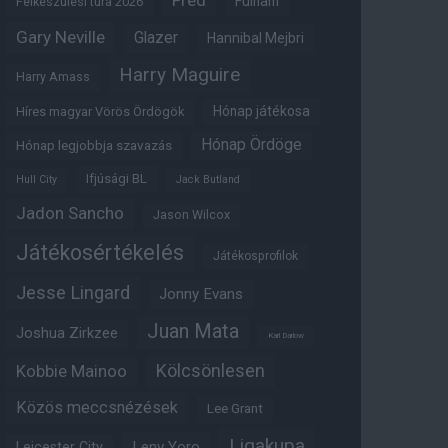
Fred
Fulham
Felkészülési túra 2026
Gary Neville
Glazer
Hannibal Mejbri
Harry Maguire
Harry Amass
Hónap játékosa
Híres magyar Vörös Ördögök
Hónap Ördöge
Hónap legjobbja szavazás
Ifjúsági BL
Hull City
Jack Butland
Jadon Sancho
Jason Wilcox
Játékosértékelés
Játékosprofilok
Jesse Lingard
Jonny Evans
Juan Mata
Joshua Zirkzee
Karl Darlow
Kölcsönlesen
Kobbie Mainoo
Közös meccsnézések
Lee Grant
Ligakupa
Leny Yoro
Leicester City