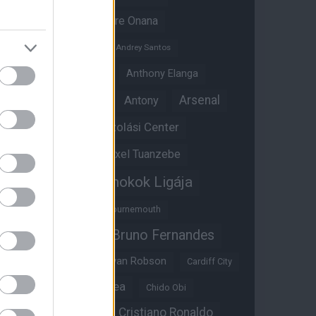
Amad Diallo
Andre Onana
Andreas Pereira
Andrey Santos
Angol válogatott
Anthony Elanga
Anthony Martial
Arsenal
Antony
Átigazolási Center
Aston Villa
Átigazolások
Axel Tuanzebe
Bajnokok Ligája
Ayden Heaven
Benjamin Sesko
Bournemouth
Bruno Fernandes
Brandon Williams
Bryan Mbeumo
Bryan Robson
Cardiff City
Casemiro
Chelsea
Chido Obi
Christian Eriksen
Cristiano Ronaldo