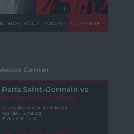
IA
BLOG
FÓRUM
PODCAST
PL TIPPVERSENY
Meccs Center
Paris Saint-Germain
vs
Manchester United
Felkészülési szezon 4. mérkőzés
Nya Ullevi, Göteborg
2026-08-08 17:00
2 nap 15 óra 28 perc 43 másodperc