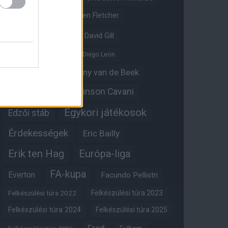
Crystal Palace
Darren Fletcher
David De Gea
David Gill
Dean Henderson
Diego Leon
Diogo Dalot
Donny van de Beek
Edinson Cavani
Ed Woodward
Egykori játékosok
Edzői stáb
Érdekességek
Eric Bailly
Erik ten Hag
Európa-liga
FA-kupa
Everton
Facundo Pellistri
Felkészülési túra 2022
Felkészülési túra 2023
Felkészülési túra 2024
Felkészülési túra 2025