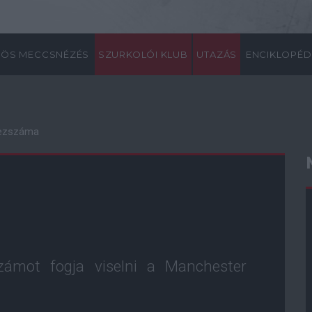
ÖS MECCSNÉZÉS
SZURKOLÓI KLUB
UTAZÁS
ENCIKLOPÉD
mezszáma
ámot fogja viselni a Manchester