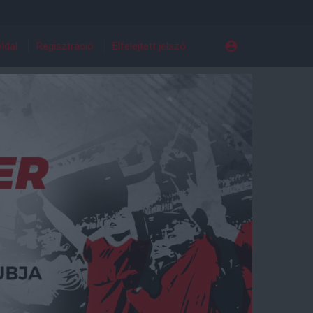
ldal
Regisztráció
Elfelejtett jelszó