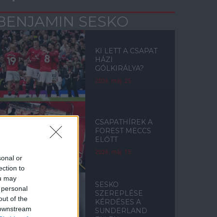
BENJAMIN SESKO
KI LETT A CSAPAT
HÁZI
GÓLKIRÁLYA?
2026. máj. 25.
CSAPATHÍREK A
FOREST MECCS
ELŐTT
2026. máj. 15.
sonal or
ection to
ou may
SESKO
 personal
SZEREPLÉSE
out of the
KÉRDÉSES A
 downstream
SUNDERLAND