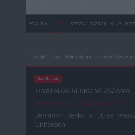
FŐOLDAL
HÍREK
SZEZON 2025/26
KLUB
KÖZ
Főoldal
Hírek
ManUtd.com
Hivatalos Sesko 
ManUtd.com
HIVATALOS SESKO MEZSZÁMA
Bederna András
•
2025. augusztus. 12. 16:30
Benjamin Sesko a 30-as mezsz
Unitedben.