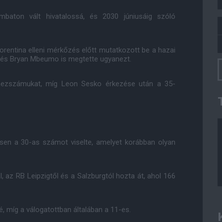
mbaton vált hivatalossá, és 2030 júniusáig szóló
orentina elleni mérkőzés előtt mutatkozott be a hazai
 és Bryan Mbeumo is megtette ugyanezt.
zszámukat, míg Leon Sesko érkezése után a 35-
sen a 30-as számot viselte, amelyet korábban olyan
, az RB Leipzigtől és a Salzburgtól hozta át, ahol 166
, míg a válogatottban általában a 11-es.