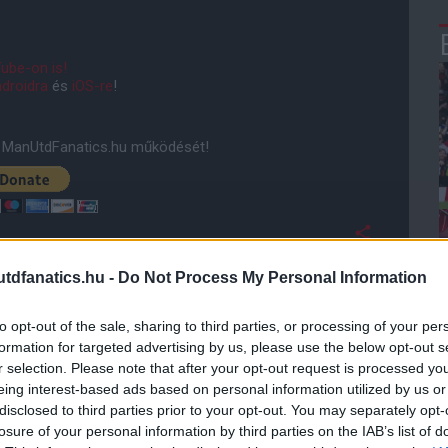
ube-on is!
droidra
és
iOS-re
!
ManUtdFanatics.hu működését!
dfanatics.hu -
Do Not Process My Personal Information
to opt-out of the sale, sharing to third parties, or processing of your per
formation for targeted advertising by us, please use the below opt-out s
r selection. Please note that after your opt-out request is processed y
eing interest-based ads based on personal information utilized by us or
disclosed to third parties prior to your opt-out. You may separately opt-
losure of your personal information by third parties on the IAB’s list of