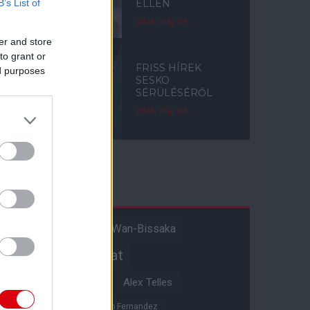
B’s List of
ELLEN
2026. máj. 09.
er and store
to grant or
FRISS HÍREK
ed purposes
SESKO
SÉRÜLÉSÉRŐL
2026. máj. 03.
Címkék
Aaron Wan-Bissaka
A hangadó
Akadémiai csapat
Alejandro Garnacho
Alex Telles
Altay Bayindir
Alvaro Fernandez