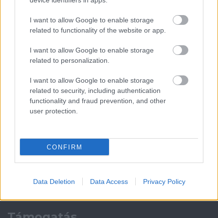
device identifiers in apps.
Meccs Center
I want to allow Google to enable storage
related to functionality of the website or app.
Paris Saint-Germain
vs
I want to allow Google to enable storage
Manchester United
related to personalization.
I want to allow Google to enable storage
Felkészülési szezon 4. mérkőzés
Nya Ullevi, Göteborg
related to security, including authentication
2026-08-08 17:00
functionality and fraud prevention, and other
user protection.
Leeds United
vs
Manchester United
2026-08-12 20:30
CONFIRM
AC Milan
vs
Manchester United
2026-08-15 18:00
Data Deletion
Data Access
Privacy Policy
ELŐZŐ MÉRKŐZÉSEK
Támogatás