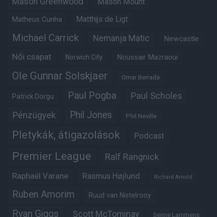
Mason Greenwood
Mason Mount
Matheus Cunha
Matthijs de Ligt
Michael Carrick
Nemanja Matic
Newcastle
Női csapat
Noussair Mazraoui
Norwich City
Ole Gunnar Solskjaer
Omar Berrada
Paul Pogba
Paul Scholes
Patrick Dorgu
Phil Jones
Pénzügyek
Phil Neville
Pletykák, átigazolások
Podcast
Premier League
Ralf Rangnick
Raphaël Varane
Rasmus Højlund
Richard Arnold
Ruben Amorim
Ruud van Nistelrooy
Ryan Giggs
Scott McTominay
Senne Lammens