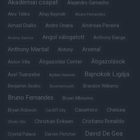
Akadémiai csapat
Alejandro Garnacho
Alex Telles
Altay Bayindir
Alvaro Fernandez
Amad Diallo
Andre Onana
Andreas Pereira
Angol válogatott
Anthony Elanga
Andrey Santos
Anthony Martial
Arsenal
Antony
Átigazolások
Átigazolási Center
Aston Villa
Bajnokok Ligája
Axel Tuanzebe
Ayden Heaven
Benjamin Sesko
Brandon Williams
Bournemouth
Bruno Fernandes
Bryan Mbeumo
Casemiro
Chelsea
Bryan Robson
Cardiff City
Christian Eriksen
Cristiano Ronaldo
Chido Obi
David De Gea
Crystal Palace
Darren Fletcher