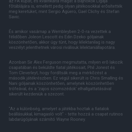
az FA kupát, és kvalifikálta magát a Bajnokok Ligája
fõtáblájára is, emellett pedig olyan játékosokkal erõsítették
meg keretüket, mint Sergio Agüero, Gael Clichy és Stefan
Savic.
És amikor vasárnap a Wembleyben 2-0-ra vezettek a
félidõben Joleon Lescott és Edin Dzeko góljainak
köszönhetõen, akkor úgy tûnt, hogy lélektanilag is nagy
veszélyt jelenthetnek városi riválisuk lélektaniállapotára.
Azonban Sir Alex Ferguson megmutatta, milyen erõ lakozik
csapatában és beküldte fiatal játékosait, Phil Jonest és
Tom Cleverleyt, hogy fordítsák meg a mérkõzést a
második játékrészben. Ez végül sikerült is Chris Smalling és
Nani góljainak köszönhetõen, amelynek köszönhetõen
trófeával, és a 'zajos szomszédok' elhallgattatásával
sikerült kezdeniük a szezont.
"Az a különbség, amelyet a játékba hoztak a fiatalok
beállásukkal, kimagasló volt" - tette hozzá a csapat rutinos
labdarúgójának számító Wayne Rooney.