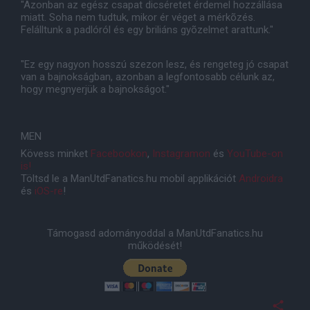
"Azonban az egész csapat dicséretet érdemel hozzállása
miatt. Soha nem tudtuk, mikor ér véget a mérkõzés.
Felálltunk a padlóról és egy briliáns gyõzelmet arattunk."
"Ez egy nagyon hosszú szezon lesz, és rengeteg jó csapat
van a bajnokságban, azonban a legfontosabb célunk az,
hogy megnyerjük a bajnokságot."
MEN
Kövess minket
Facebookon
,
Instagramon
és
YouTube-on
is!
Töltsd le a ManUtdFanatics.hu mobil applikációt
Androidra
és
iOS-re
!
Támogasd adományoddal a ManUtdFanatics.hu
működését!