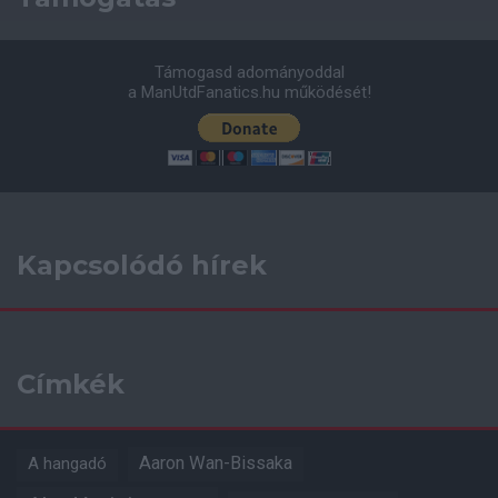
Támogasd adományoddal
a ManUtdFanatics.hu működését!
Kapcsolódó hírek
Címkék
Aaron Wan-Bissaka
A hangadó