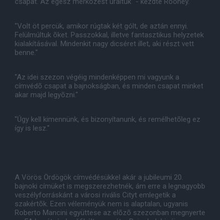
csapat. Az egész mérkõzést uraltuk" - kezdte Rooney.
"Volt öt percük, amikor rúgtak két gólt, de aztán ennyi.
Felülmúltuk õket. Passzokkal, illetve fantasztikus helyzetek
kialakításával. Mindenkit nagy dicséret illet, aki részt vett
benne."
"Az idei szezon végéig mindenképpen mi vagyunk a
címvédõ csapat a bajnokságban, és minden csapat minket
akar majd legyõzni."
"Úgy kell kimennünk, és bizonyítanunk, és remélhetõleg ez
így is lesz."
A Vörös Ördögök címvédésükkel akár a jubileumi 20.
bajnoki címüket is megszerezhetnék, ám erre a legnagyobb
veszélyforráskánt a városi rivális Cityt emlegetik a
szakértõk. Ezen véleményük nem is alaptalan, ugyanis
Roberto Mancini együttese az elõzõ szezonban megnyerte