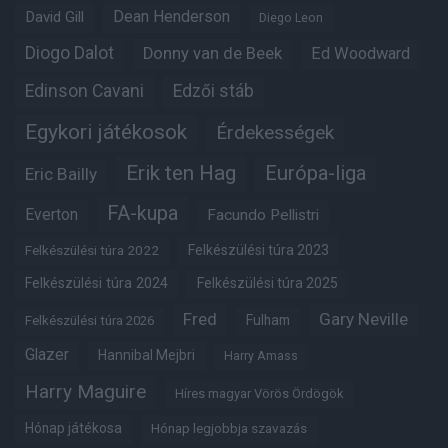
Dean Henderson
David Gill
Diego Leon
Diogo Dalot
Donny van de Beek
Ed Woodward
Edinson Cavani
Edzői stáb
Egykori játékosok
Érdekességek
Erik ten Hag
Európa-liga
Eric Bailly
FA-kupa
Everton
Facundo Pellistri
Felkészülési túra 2022
Felkészülési túra 2023
Felkészülési túra 2024
Felkészülési túra 2025
Fred
Gary Neville
Fulham
Felkészülési túra 2026
Glazer
Hannibal Mejbri
Harry Amass
Harry Maguire
Híres magyar Vörös Ördögök
Hónap játékosa
Hónap legjobbja szavazás