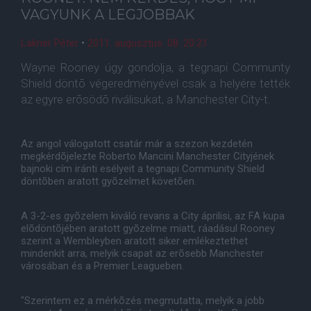
VAGYUNK A LEGJOBBAK
Lakner Péter
•
2011. augusztus. 08. 20:21
Wayne Rooney úgy gondolja, a tegnapi Communty
Shield döntõ végeredményével csak a helyére tették
az egyre erõsödõ riválisukat, a Manchester City-t.
Az angol válogatott csatár már a szezon kezdetén
megkérdõjelezte Roberto Mancini Manchester Cityjének
bajnoki cím iránti esélyeit a tegnapi Community Shield
döntõben aratott gyõzelmet követõen.
A 3-2-es gyõzelem kiváló revans a City áprilisi, az FA kupa
elõdöntõjében aratott gyõzelme miatt, ráadásul Rooney
szerint a Wembleyben aratott siker emlékeztethet
mindenkit arra, melyik csapat az erõsebb Manchester
városában és a Premier Leagueben.
"Szerintem ez a mérkõzés megmutatta, melyik a jobb