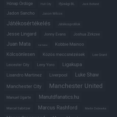
Hónap Ördöge
Ifjúsági BL
Hull City
Jack Butland
Jadon Sancho
Jason Wilcox
Játékosértékelés
Játékosprofilok
Jesse Lingard
Jonny Evans
Joshua Zirkzee
Juan Mata
Kobbie Mainoo
Karl Darlow
Kölcsönlesen
Közös meccsnézések
Lee Grant
Ligakupa
Leny Yoro
Leicester City
Luke Shaw
Lisandro Martinez
Liverpool
Manchester United
Manchester City
Manutdfanatics.hu
Manuel Ugarte
Marcus Rashford
Marcel Sabitzer
Martin Dubravka