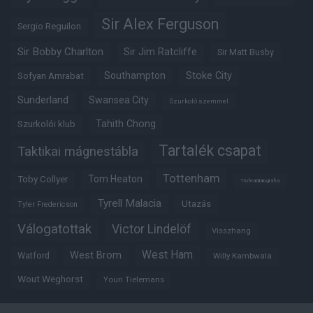
Sir Alex Ferguson
Sergio Reguilon
Sir Bobby Charlton
Sir Jim Ratcliffe
Sir Matt Busby
Southampton
Stoke City
Sofyan Amrabat
Sunderland
Swansea City
Szurkoló szemmel
Tahith Chong
Szurkolói klub
Tartalék csapat
Taktikai mágnestábla
Tottenham
Tom Heaton
Toby Collyer
Trófeabibliográfia
Tyrell Malacia
Utazás
Tyler Fredericson
Válogatottak
Victor Lindelöf
Visszhang
West Ham
West Brom
Watford
Willy Kambwala
Wout Weghorst
Youri Tielemans