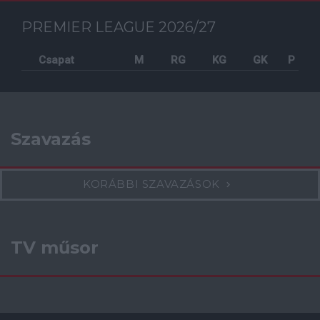
PREMIER LEAGUE 2026/27
Csapat
M
RG
KG
GK
P
Szavazás
KORÁBBI SZAVAZÁSOK
TV műsor