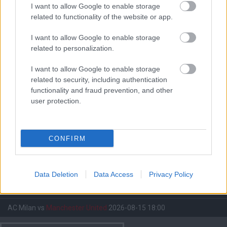
I want to allow Google to enable storage
related to functionality of the website or app.
I want to allow Google to enable storage
Meccs Center
related to personalization.
I want to allow Google to enable storage
Paris Saint-Germain
vs
related to security, including authentication
functionality and fraud prevention, and other
Manchester United
user protection.
Felkészülési szezon 4. mérkőzés
Nya Ullevi, Göteborg
2026-08-08 17:00
CONFIRM
0 nap 12 óra 46 perc 25 másodperc
Data Deletion
Data Access
Privacy Policy
Leeds United
vs
Manchester United
2026-08-12 20:30
AC Milan
vs
Manchester United
2026-08-15 18:00