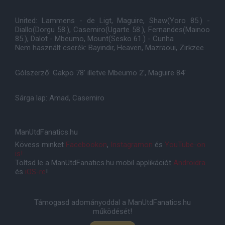
United: Lammens - de Ligt, Maguire, Shaw(Yoro 85.) -
Diallo(Dorgu 58.), Casemiro(Ugarte 58.), Fernandes(Mainoo
85.), Dalot - Mbeumo, Mount(Sesko 61.) - Cunha
Nem használt cserék: Bayindir, Heaven, Mazraoui, Zirkzee
Gólszerző: Gakpo 78' illetve Mbeumo 2', Maguire 84'
Sárga lap: Amad, Casemiro
ManUtdFanatics.hu
Kövess minket
Facebookon
,
Instagramon
és
YouTube-on
is!
Töltsd le a ManUtdFanatics.hu mobil applikációt
Androidra
és
iOS-re
!
Támogasd adományoddal a ManUtdFanatics.hu
működését!