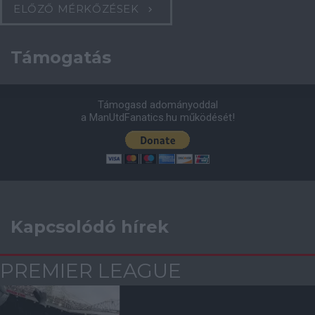
ELŐZŐ MÉRKŐZÉSEK
Támogatás
Támogasd adományoddal
a ManUtdFanatics.hu működését!
Kapcsolódó hírek
PREMIER LEAGUE