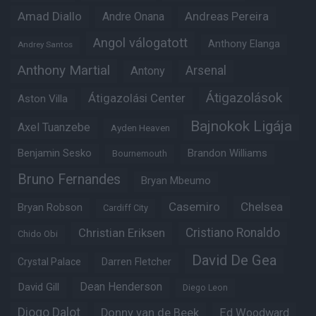
Amad Diallo
Andre Onana
Andreas Pereira
Angol válogatott
Anthony Elanga
Andrey Santos
Anthony Martial
Arsenal
Antony
Átigazolások
Átigazolási Center
Aston Villa
Bajnokok Ligája
Axel Tuanzebe
Ayden Heaven
Benjamin Sesko
Brandon Williams
Bournemouth
Bruno Fernandes
Bryan Mbeumo
Casemiro
Chelsea
Bryan Robson
Cardiff City
Christian Eriksen
Cristiano Ronaldo
Chido Obi
David De Gea
Crystal Palace
Darren Fletcher
Dean Henderson
David Gill
Diego Leon
Diogo Dalot
Donny van de Beek
Ed Woodward