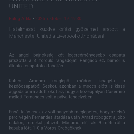
UNITED
Balog Attila
•
2025. október. 19. 19:30
Hatalmasat küzdve óriási győzelmet aratott a
Manchester United a Liverpool otthonában!
Az angol bajnokság két legeredményesebb csapata
játszotta a 8. forduló rangadóját. Rangadó ez, bárhol is
állnak a csapatok a tabellán.
Ruben Amorim meglepő módon kihagyta a
kezdőcsapatból Seskot, azonban a meccs előtt is kissé
aggodalomra adott okot az, hogy a középpályán Casemiro
mellett Fernandes volt a pálya tengelyében.
Ennél talán csak az volt nagyobb meglepetés, hogy az első
perc végén Fernandes átadása után Amad robogott a jobb
oldalon, remekül játszott Mbeumo elé, aki 9 méterről a
kapuba lőtt, 1-0 a Vörös Ördögöknek!