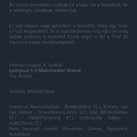
Az utolsó percekben szálltak be a kapu elé a beadások, de
a vendégek csodásan védekeztek.
Ez egy nagyon nagy győzelem a Unitedtől, főleg úgy, hogy
a Pool kiegyenlített, de a manchesteriek még egyszer meg
tudták szerezni a vezetést. Ezzel véget is ért a Pool 20
meccses hazai veretlenségének!
Premier League, 8. forduló
Liverpool 1-2 Manchester United
The Anfield
Vezette: Michael Oliver
Liverpool: Mamardashvili - Bradley(Wirtz 62.), Konate, van
Dijk, Kerkez - Gravenberch(Jones 62.), Mac Allister(Ekitike
62.) - Salah(Frimpong 87.), Szoboszlai, Gakpo -
Isak(Chiesa 72.)
Nem használt cserék: Woodman, Gomez, Ngumoha,
Robertson