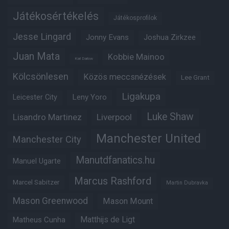
Játékosértékelés
Játékosprofilok
Jesse Lingard
Jonny Evans
Joshua Zirkzee
Juan Mata
Kobbie Mainoo
Karl Darlow
Kölcsönlesen
Közös meccsnézések
Lee Grant
Ligakupa
Leny Yoro
Leicester City
Luke Shaw
Lisandro Martinez
Liverpool
Manchester United
Manchester City
Manutdfanatics.hu
Manuel Ugarte
Marcus Rashford
Marcel Sabitzer
Martin Dubravka
Mason Greenwood
Mason Mount
Matheus Cunha
Matthijs de Ligt