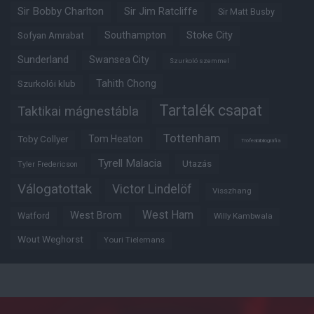
Sir Bobby Charlton
Sir Jim Ratcliffe
Sir Matt Busby
Southampton
Stoke City
Sofyan Amrabat
Sunderland
Swansea City
Szurkoló szemmel
Tahith Chong
Szurkolói klub
Tartalék csapat
Taktikai mágnestábla
Tottenham
Tom Heaton
Toby Collyer
Trófeabibliográfia
Tyrell Malacia
Utazás
Tyler Fredericson
Válogatottak
Victor Lindelöf
Visszhang
West Ham
West Brom
Watford
Willy Kambwala
Wout Weghorst
Youri Tielemans