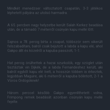
Mindkét menedzser változtatott csapatán, 3-3 játékos
léphetett pályára az utolsó harmadra.
A 65. percben nagy helyzetbe került Salah Kerkez beadása
után, de a támadó 7 méterről csúnyán kapu mellé lőtt.
Sajnos a 78. percig bírta a csapat, többször sem sikerült
felszabadítani, balról csak bejutott a labda a kapu elé, ahol
Gakpo állt és közelről a kapuba passzolt, 1-1.
Hat percig örülhettek a hazai szurkolók, egy szöglet után
tisztáztak vin Dijkék, de a labda Fernandeshez került, aki
balról egyből kapu elé ívelt, a hosszún többen is érkeztek,
legjobban Maguire, aki 6 méterről a kapuba bólintott, 2-1 a
Vörös Ördögöknek!
Három perccel később Gakpo egyenlíthetett volna,
Frimpong remek beadását azonban csúnyán kapu mellé
fejelte.