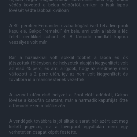
védés követett a belga hálóőrtől, amikor is Isak lapos
lövését védte lábbbal kiválóan.
A 40. percben Fernandes szabadrúgást ívelt fel a liverpooli
kapu elé, Gakpo "remekül" ért bele, ami után a labda a léc
felett centikkel suhant el. A támadó mindkét kapura
veszélyes volt már.
Bár a hazaiaknál volt sokkal többet a labda és ők
játszottak fölényben, de helyzetek alapján kiegyenlített volt
az első 45 perc, és ami a lgjobb, hogy az eredmény nem
változott a 2. perc után, így az nem volt kiegyenlített és
továbbra is a manchesteriek vezettek.
A szünet utáni első helyzet a Pool előtt adódott, Gakpo
lövése a kapufán csattant, már a harmadik kapufáját lőtte
a támadó ezen a találkozón.
A vendégek továbbra is jól állták a sarat, bár azért azt meg
kellett jegyezni, ez a Liverpool egyáltalán nem egy
verhetetlen csapat képét festette.