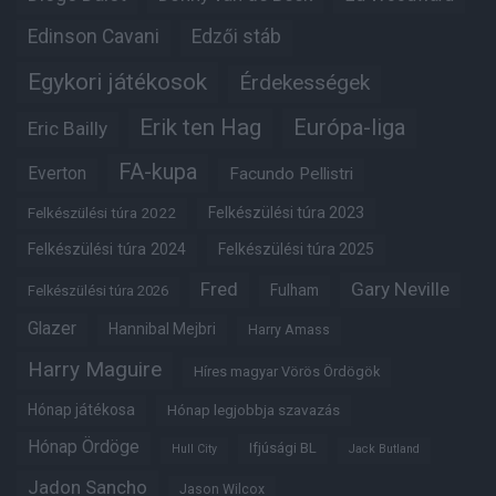
Edinson Cavani
Edzői stáb
Egykori játékosok
Érdekességek
Erik ten Hag
Európa-liga
Eric Bailly
FA-kupa
Everton
Facundo Pellistri
Felkészülési túra 2022
Felkészülési túra 2023
Felkészülési túra 2024
Felkészülési túra 2025
Fred
Gary Neville
Fulham
Felkészülési túra 2026
Glazer
Hannibal Mejbri
Harry Amass
Harry Maguire
Híres magyar Vörös Ördögök
Hónap játékosa
Hónap legjobbja szavazás
Hónap Ördöge
Ifjúsági BL
Hull City
Jack Butland
Jadon Sancho
Jason Wilcox