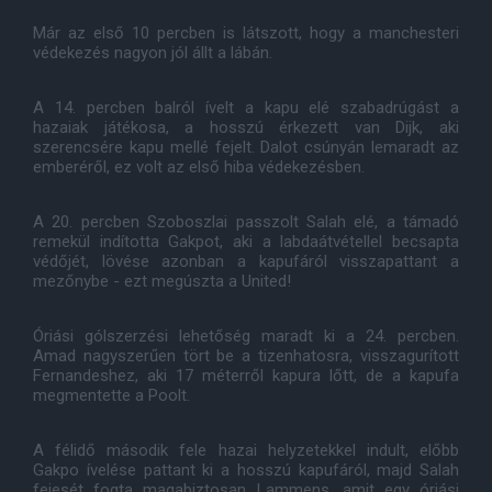
Már az első 10 percben is látszott, hogy a manchesteri
védekezés nagyon jól állt a lábán.
A 14. percben balról ívelt a kapu elé szabadrúgást a
hazaiak játékosa, a hosszú érkezett van Dijk, aki
szerencsére kapu mellé fejelt. Dalot csúnyán lemaradt az
emberéről, ez volt az első hiba védekezésben.
A 20. percben Szoboszlai passzolt Salah elé, a támadó
remekül indította Gakpot, aki a labdaátvétellel becsapta
védőjét, lövése azonban a kapufáról visszapattant a
mezőnybe - ezt megúszta a United!
Óriási gólszerzési lehetőség maradt ki a 24. percben.
Amad nagyszerűen tört be a tizenhatosra, visszagurított
Fernandeshez, aki 17 méterről kapura lőtt, de a kapufa
megmentette a Poolt.
A félidő második fele hazai helyzetekkel indult, előbb
Gakpo ívelése pattant ki a hosszú kapufáról, majd Salah
fejesét fogta magabiztosan Lammens, amit egy óriási