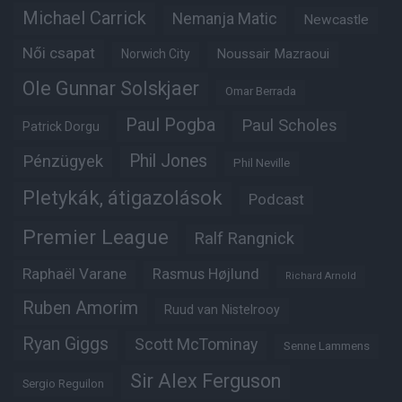
Michael Carrick
Nemanja Matic
Newcastle
Női csapat
Noussair Mazraoui
Norwich City
Ole Gunnar Solskjaer
Omar Berrada
Paul Pogba
Paul Scholes
Patrick Dorgu
Phil Jones
Pénzügyek
Phil Neville
Pletykák, átigazolások
Podcast
Premier League
Ralf Rangnick
Raphaël Varane
Rasmus Højlund
Richard Arnold
Ruben Amorim
Ruud van Nistelrooy
Ryan Giggs
Scott McTominay
Senne Lammens
Sir Alex Ferguson
Sergio Reguilon