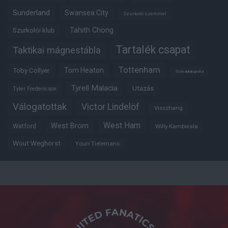
Sunderland
Swansea City
Szurkoló szemmel
Tahith Chong
Szurkolói klub
Tartalék csapat
Taktikai mágnestábla
Tottenham
Tom Heaton
Toby Collyer
Trófeabibliográfia
Tyrell Malacia
Utazás
Tyler Fredericson
Válogatottak
Victor Lindelöf
Visszhang
West Ham
West Brom
Watford
Willy Kambwala
Wout Weghorst
Youri Tielemans