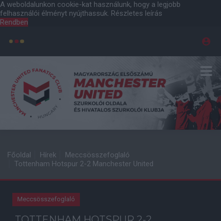
A weboldalunkon cookie-kat használunk, hogy a legjobb
felhasználói élményt nyújthassuk.
Részletes leírás
Rendben
Főoldal
Hírek
Meccsösszefoglaló
Tottenham Hotspur 2-2 Manchester United
Meccsösszefoglaló
TOTTENHAM HOTSPUR 2-2