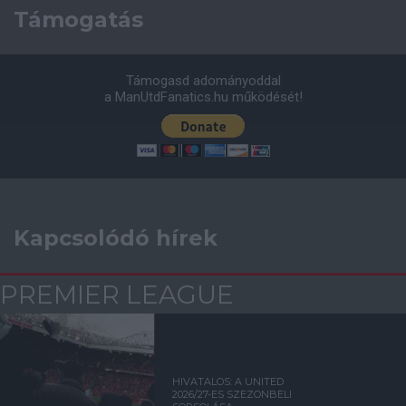
Támogatás
Támogasd adományoddal
a ManUtdFanatics.hu működését!
Kapcsolódó hírek
PREMIER LEAGUE
HIVATALOS: A UNITED
2026/27-ES SZEZONBELI