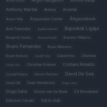
Angol válogatott
Anthony Elanga
Andrey Santos
Anthony Martial
Arsenal
Antony
Átigazolások
Átigazolási Center
Aston Villa
Bajnokok Ligája
Axel Tuanzebe
Ayden Heaven
Benjamin Sesko
Brandon Williams
Bournemouth
Bruno Fernandes
Bryan Mbeumo
Casemiro
Chelsea
Bryan Robson
Cardiff City
Christian Eriksen
Cristiano Ronaldo
Chido Obi
David De Gea
Crystal Palace
Darren Fletcher
Dean Henderson
David Gill
Diego Leon
Diogo Dalot
Donny van de Beek
Ed Woodward
Edinson Cavani
Edzői stáb