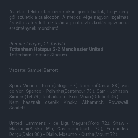
Az első félidő után nem sokan gondolhatták, hogy négy
gól születik a találkozón. A meccs vége nagyon izgalmas
és változatos lett, de talán a pontosztozkodás igazságos
eredménynek mondható.
Premier League, 11. forduló
Tottenham Hotspur 2-2 Manchester United
Tottenham Hotspur Stadium
Vezette: Samuel Barrott
Spurs: Vicario - Porro(Udogie 67.), Romero(Danso 88.), van
de Ven, Spence - Palhinha(Bentancur 79.), Sarr - Johnson,
Simons(Tel 79.), Richarlison - Kolo Muani(Odobert 46.)
Nem használt cserék: Kinsky, Akhamrich, Rowswell,
Scarlett
United: Lammens - de Ligt, Maguire(Yoro 72.), Shaw -
Mazraoui(Sesko 59.), Casemiro(Ugarte 72.), Fernandes,
Dorgu(Dalot 80.) - Diallo, Mbeumo - Cunha(Mount 72.)