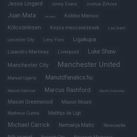
Jesse Lingard
Jonny Evans
Joshua Zirkzee
Juan Mata
Kobbie Mainoo
Karl Darlow
Kölcsönlesen
Közös meccsnézések
Lee Grant
Ligakupa
Leny Yoro
Leicester City
Luke Shaw
Lisandro Martinez
Liverpool
Manchester United
Manchester City
Manutdfanatics.hu
Manuel Ugarte
Marcus Rashford
Marcel Sabitzer
Martin Dubravka
Mason Greenwood
Mason Mount
Matheus Cunha
Matthijs de Ligt
Michael Carrick
Nemanja Matic
Newcastle
Női csapat