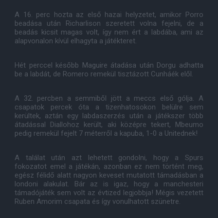
A 16. perc hozta az első hazai helyzetet, amikor Porro
beadása után Richarlison szeretett volna fejelni, de a
beadás kicsit magas volt, így nem ért a labdába, ami az
alapvonalon kívül elhagyta a játékteret.
Hét perccel később Maguire átadása után Dorgu adhatta
be a labdát, de Romero remekül tisztázott Cunháék elől.
A 32. percben a semmiből jött a meccs első gólja. A
csapatok percek óta a tizenhatosokon belülre sem
kerültek, aztán egy labdaszerzés után a játékszer több
átadással Diallohoz került, aki középre tekert, Mbeumo
pedig remekül fejelt 7 méterről a kapuba, 1-0 a Unitednek!
A találat után azt lehetett gondolni, hogy a Spurs
fokozatot emel a játékán, azonban ez nem történt meg,
egész félidő alatt nagyon keveset mutatott támadásban a
londoni alakulat. Bár az is igaz, hogy a manchesteri
támadójáték sem volt az évtized legjobbja! Mégis vezetett
Ruben Amorim csapata és így vonulhatott szünetre.