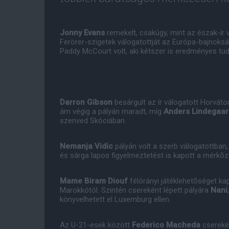
Jonny Evans
remekelt, csakúgy, mint az észak-ír 
Ferörer-szigetek válogatottját az Európa-bajnoks
Paddy McCourt volt, aki kétszer is eredményes tudo
Darron Gibson
besárgult az ír válogatott Horvát
ám végig a pályán maradt, míg
Anders Lindegaa
szenved Skóciában.
Nemanja Vidic
pályán volt a szerb válogatottban
és sárga lapos figyelmeztetést is kapott a mérkõ
Mame Biram Diouf
félórányi játéklehetõséget ka
Marokkótól. Szintén csereként lépett pályára
Nani
könyvelhetett el Luxemburg ellen.
Az U-21-esek között
Federico Macheda
csereké