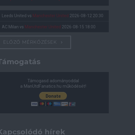
Leeds United
vs
Manchester United
2026-08-12 20:30
AC Milan
vs
Manchester United
2026-08-15 18:00
ELŐZŐ MÉRKŐZÉSEK
Támogatás
Támogasd adományoddal
a ManUtdFanatics.hu működését!
Kapcsolódó hírek