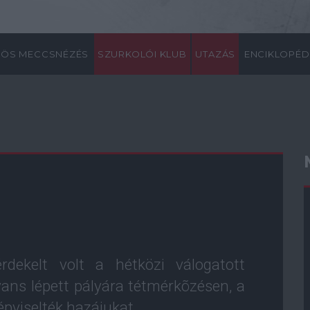
ÖS MECCSNÉZÉS
SZURKOLÓI KLUB
UTAZÁS
ENCIKLOPÉD
rdekelt volt a hétközi válogatott
ns lépett pályára tétmérkõzésen, a
pviselték hazájukat.