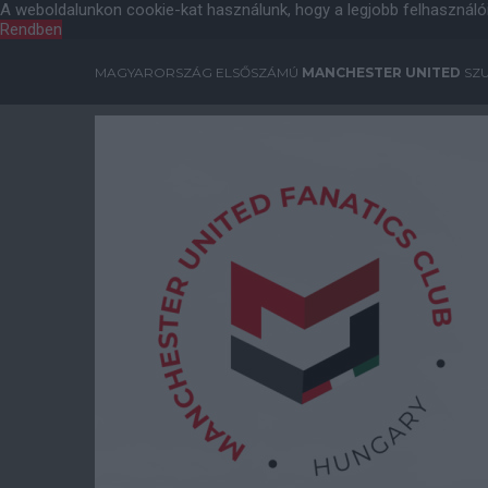
A weboldalunkon cookie-kat használunk, hogy a legjobb felhasználó
Rendben
MAGYARORSZÁG ELSŐSZÁMÚ
MANCHESTER UNITED
SZU