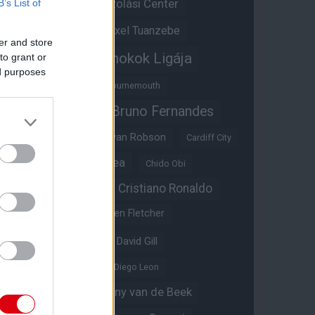
Átigazolási Center
B’s List of
Aston Villa
Átigazolások
Axel Tuanzebe
er and store
Bajnokok Ligája
to grant or
Ayden Heaven
ed purposes
Benjamin Sesko
Bournemouth
Bruno Fernandes
Brandon Williams
Bryan Mbeumo
Bryan Robson
Cardiff City
Casemiro
Chelsea
Chido Obi
Christian Eriksen
Cristiano Ronaldo
Crystal Palace
Darren Fletcher
David De Gea
David Gill
Dean Henderson
Diego Leon
Diogo Dalot
Donny van de Beek