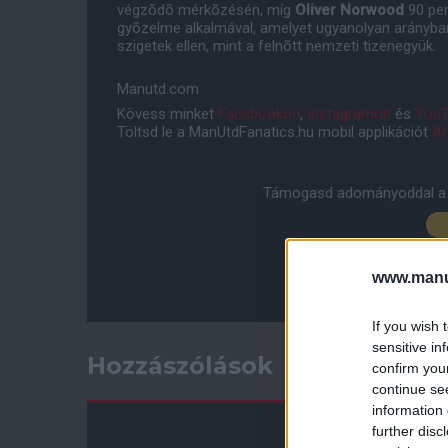
végzõdõ mérkõzésén, míg
Oliver Norwood
90 pe
gyõzelme alkalmával, amelyet ugyanolyan arányban 
szigetek ellen, mint a felnõtt nemzeti tizenegyük.
Manutd.com
Kövess minket
Facebookon
,
Instagramon
és
YouT
Töltsd le a ManUtdFanatics.hu mobil applikációt
An
Támogasd adományoddal a 
www.manut
If you wish 
sensitive in
Hozzászólások
confirm you
continue se
information 
further disc