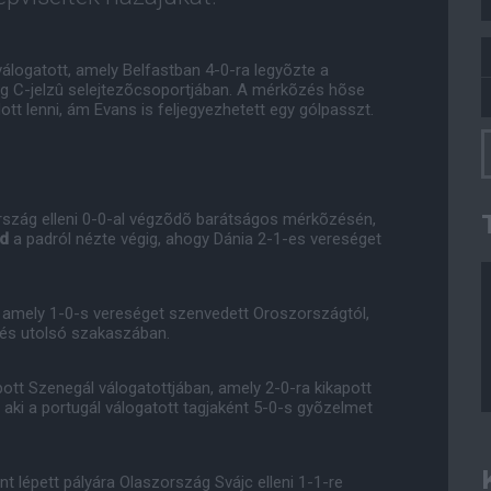
válogatott, amely Belfastban 4-0-ra legyõzte a
ág C-jelzû selejtezõcsoportjában. A mérkõzés hõse
tt lenni, ám Evans is feljegyezhetett egy gólpasszt.
ország elleni 0-0-al végzõdõ barátságos mérkõzésén,
rd
a padról nézte végig, ahogy Dánia 2-1-es vereséget
, amely 1-0-s vereséget szenvedett Oroszországtól,
zés utolsó szakaszában.
pott Szenegál válogatottjában, amely 2-0-ra kikapott
, aki a portugál válogatott tagjaként 5-0-s gyõzelmet
nt lépett pályára Olaszország Svájc elleni 1-1-re