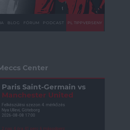
IA
BLOG
FÓRUM
PODCAST
PL TIPPVERSENY
Meccs Center
Paris Saint-Germain
vs
Manchester United
Felkészülési szezon 4. mérkőzés
Nya Ullevi, Göteborg
2026-08-08 17:00
2 nap 4 óra 41 perc 5 másodperc