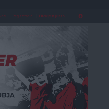
ldal
Regisztráció
Elfelejtett jelszó