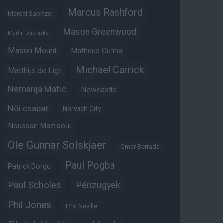
Marcus Rashford
Marcel Sabitzer
Mason Greenwood
Martin Dubravka
Mason Mount
Matheus Cunha
Michael Carrick
Matthijs de Ligt
Nemanja Matic
Newcastle
Női csapat
Norwich City
Noussair Mazraoui
Ole Gunnar Solskjaer
Omar Berrada
Paul Pogba
Patrick Dorgu
Paul Scholes
Pénzügyek
Phil Jones
Phil Neville