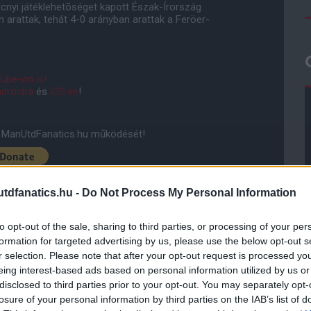
rcnyi játéklehetõséget kapott Észak-Írország
arattak, tehát 4-0 arányban arattak a Feröer-
ube-on is!
droidra
és
iOS-re
!
ManUtdFanatics.hu működését!
dfanatics.hu -
Do Not Process My Personal Information
to opt-out of the sale, sharing to third parties, or processing of your per
formation for targeted advertising by us, please use the below opt-out s
r selection. Please note that after your opt-out request is processed y
eing interest-based ads based on personal information utilized by us or
disclosed to third parties prior to your opt-out. You may separately opt-
losure of your personal information by third parties on the IAB’s list of