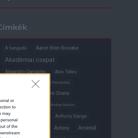
Címkék
Aaron Wan-Bissaka
A hangadó
Akadémiai csapat
Alejandro Garnacho
Alex Telles
Altay Bayindir
Alvaro Fernandez
Amad Diallo
Andre Onana
sonal or
Andreas Pereira
Andrey Santos
ection to
ou may
Angol válogatott
Anthony Elanga
 personal
out of the
Anthony Martial
Arsenal
Antony
 downstream