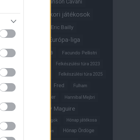
Edinson Cavani
Ed Woodward
Egykori játékosok
Edzői stáb
Érdekességek
Eric Bailly
Erik ten Hag
Európa-liga
FA-kupa
Everton
Facundo Pellistri
Felkészülési túra 2022
Felkészülési túra 2023
Felkészülési túra 2024
Felkészülési túra 2025
Fred
Fulham
Felkészülési túra 2026
Gary Neville
Glazer
Hannibal Mejbri
Harry Maguire
Harry Amass
Hónap játékosa
Híres magyar Vörös Ördögök
Hónap Ördöge
Hónap legjobbja szavazás