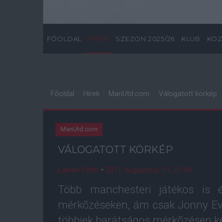
FŐOLDAL
HÍREK
SZEZON 2025/26
KLUB
KÖZ
Főoldal
Hírek
ManUtd.com
Válogatott körkép
ManUtd.com
VÁLOGATOTT KÖRKÉP
Lakner Péter
•
2011. augusztus. 11. 21:49
Több manchesteri játékos is é
mérkõzéseken, ám csak Jonny Eva
többiek barátságos mérkõzésen ké