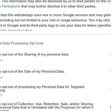
. This information may also be disclosed by us to third parties on the
IA
Participants
that may further disclose it to other third parties.
 that this website/app uses one or more Google services and may gath
including but not limited to your visit or usage behaviour. You may click 
 to Google and its third-party tags to use your data for below specifi
ogle consent section.
l Data Processing Opt Outs
o opt-out of the Sharing of my personal data.
In
o opt-out of the Sale of my Personal Data.
In
to opt-out of processing my Personal Data for Targeted
ing.
In
o opt-out of Collection, Use, Retention, Sale, and/or Sharing
ersonal Data that Is Unrelated with the Purposes for which it
lected.