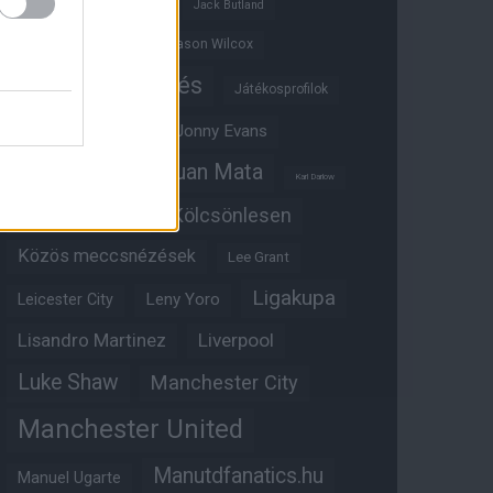
Ifjúsági BL
Hull City
Jack Butland
Jadon Sancho
Jason Wilcox
Játékosértékelés
Játékosprofilok
Jesse Lingard
Jonny Evans
Juan Mata
Joshua Zirkzee
Karl Darlow
Kölcsönlesen
Kobbie Mainoo
Közös meccsnézések
Lee Grant
Ligakupa
Leny Yoro
Leicester City
Lisandro Martinez
Liverpool
Luke Shaw
Manchester City
Manchester United
Manutdfanatics.hu
Manuel Ugarte