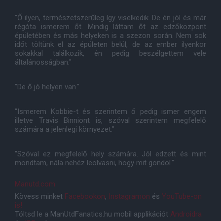
"Ő ilyen, természetszerűleg így viselkedik. De én jól és már
régóta ismerem őt. Mindig láttam őt az edzőközpont
épületében és más helyeken is a szezon során. Nem sok
időt töltünk el az épületen belül, de az ember ilyenkor
sokakkal találkozik, én pedig beszélgettem vele
általánosságban."
"De ő jó helyen van."
"Ismerem Kobbie-t és szerintem ő pedig ismer engem
illetve Travis Binniont is, szóval szerintem megfelelő
számára a jelenlegi környezet."
"Szóval ez megfelelő hely számára. Jól edzett és mint
mondtam, nála nehéz leolvasni, hogy mit gondol."
Manutd.com
Kövess minket
Facebookon
,
Instagramon
és
YouTube-on
is!
Töltsd le a ManUtdFanatics.hu mobil applikációt
Androidra