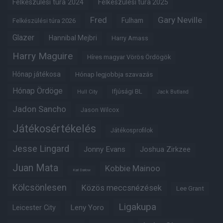
Felkészülési túra 2024
Felkészülési túra 2025
Fred
Gary Neville
Fulham
Felkészülési túra 2026
Glazer
Hannibal Mejbri
Harry Amass
Harry Maguire
Híres magyar Vörös Ördögök
Hónap játékosa
Hónap legjobbja szavazás
Hónap Ördöge
Ifjúsági BL
Hull City
Jack Butland
Jadon Sancho
Jason Wilcox
Játékosértékelés
Játékosprofilok
Jesse Lingard
Jonny Evans
Joshua Zirkzee
Juan Mata
Kobbie Mainoo
Karl Darlow
Kölcsönlesen
Közös meccsnézések
Lee Grant
Ligakupa
Leny Yoro
Leicester City