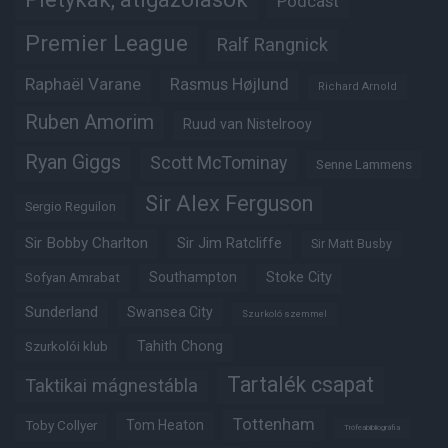
Podcast
Premier League
Ralf Rangnick
Raphaël Varane
Rasmus Højlund
Richard Arnold
Ruben Amorim
Ruud van Nistelrooy
Ryan Giggs
Scott McTominay
Senne Lammens
Sir Alex Ferguson
Sergio Reguilon
Sir Bobby Charlton
Sir Jim Ratcliffe
Sir Matt Busby
Southampton
Stoke City
Sofyan Amrabat
Sunderland
Swansea City
Szurkoló szemmel
Tahith Chong
Szurkolói klub
Tartalék csapat
Taktikai mágnestábla
Tottenham
Tom Heaton
Toby Collyer
Trófeabibliográfia