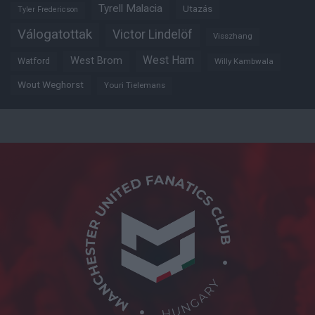
Tyrell Malacia
Utazás
Tyler Fredericson
Válogatottak
Victor Lindelöf
Visszhang
West Ham
West Brom
Watford
Willy Kambwala
Wout Weghorst
Youri Tielemans