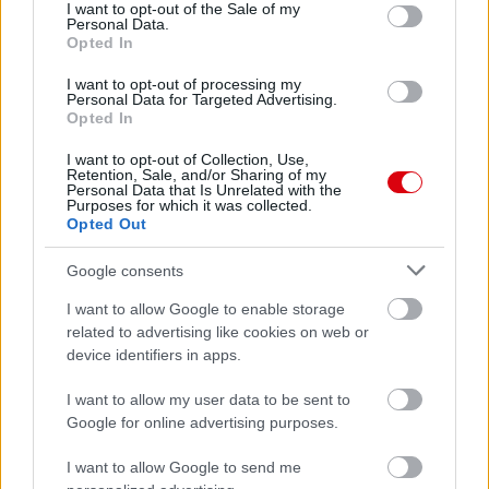
Manchester United
consent section.
I want to opt-out of the Sale of my
Personal Data.
Opted In
Felkészülési szezon 4. mérkőzés
Nya Ullevi, Göteborg
I want to opt-out of processing my
2026-08-08 17:00
Personal Data for Targeted Advertising.
Opted In
1 nap 17 óra 52 perc 11 másodperc
I want to opt-out of Collection, Use,
Retention, Sale, and/or Sharing of my
Personal Data that Is Unrelated with the
Leeds United
vs
Manchester United
2026-08-12 20:30
Purposes for which it was collected.
Opted Out
AC Milan
vs
Manchester United
2026-08-15 18:00
Google consents
ELŐZŐ MÉRKŐZÉSEK
I want to allow Google to enable storage
related to advertising like cookies on web or
device identifiers in apps.
Támogatás
I want to allow my user data to be sent to
Google for online advertising purposes.
Támogasd adományoddal
a ManUtdFanatics.hu működését!
I want to allow Google to send me