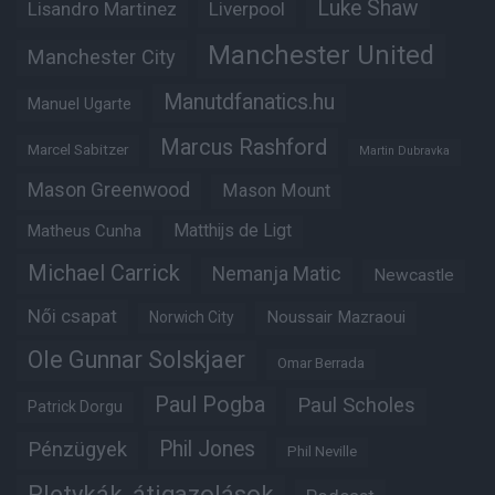
Luke Shaw
Lisandro Martinez
Liverpool
Manchester United
Manchester City
Manutdfanatics.hu
Manuel Ugarte
Marcus Rashford
Marcel Sabitzer
Martin Dubravka
Mason Greenwood
Mason Mount
Matheus Cunha
Matthijs de Ligt
Michael Carrick
Nemanja Matic
Newcastle
Női csapat
Noussair Mazraoui
Norwich City
Ole Gunnar Solskjaer
Omar Berrada
Paul Pogba
Paul Scholes
Patrick Dorgu
Phil Jones
Pénzügyek
Phil Neville
Pletykák, átigazolások