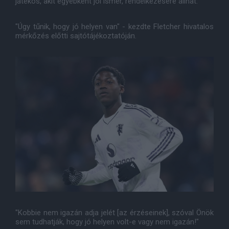
játékos, akit egyébként jól ismer, rendelkezésére állhat.
"Úgy tűnik, hogy jó helyen van" - kezdte Fletcher hivatalos
mérkőzés előtti sajtótájékoztatóján.
"Kobbie nem igazán adja jelét [az érzéseinek], szóval Önök
sem tudhatják, hogy jó helyen volt-e vagy nem igazán!"