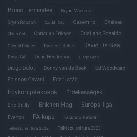
Bruno Fernandes
Bryan Mbeumo
Casemiro
Chelsea
Bryan Robson
Cardiff City
Christian Eriksen
Cristiano Ronaldo
Chido Obi
David De Gea
Crystal Palace
Darren Fletcher
Dean Henderson
David Gill
Diego Leon
Diogo Dalot
Donny van de Beek
Ed Woodward
Edinson Cavani
Edzői stáb
Egykori játékosok
Érdekességek
Erik ten Hag
Európa-liga
Eric Bailly
FA-kupa
Everton
Facundo Pellistri
Felkészülési túra 2022
Felkészülési túra 2023