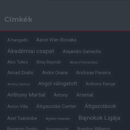
Címkék
Aaron Wan-Bissaka
A hangadó
Akadémiai csapat
Alejandro Garnacho
Alex Telles
Altay Bayindir
Alvaro Fernandez
Amad Diallo
Andre Onana
Andreas Pereira
Angol válogatott
Anthony Elanga
Andrey Santos
Anthony Martial
Arsenal
Antony
Átigazolások
Átigazolási Center
Aston Villa
Bajnokok Ligája
Axel Tuanzebe
Ayden Heaven
Benjamin Sesko
Brandon Williams
Bournemouth