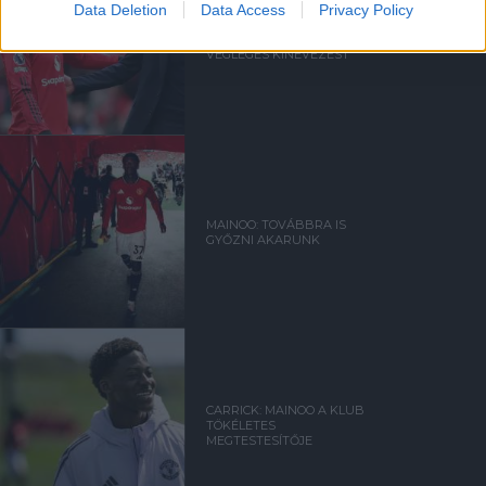
Data Deletion
Data Access
Privacy Policy
CASEMIRO: CARRICK
MEGÉRDEMELNÉ A
VÉGLEGES KINEVEZÉST
MAINOO: TOVÁBBRA IS
GYŐZNI AKARUNK
CARRICK: MAINOO A KLUB
TÖKÉLETES
MEGTESTESÍTŐJE