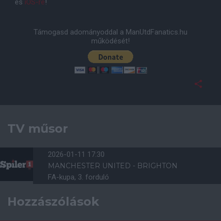
és
iOS-re
!
Támogasd adományoddal a ManUtdFanatics.hu
működését!
TV műsor
2026-01-11 17:30
MANCHESTER UNITED - BRIGHTON
FA-kupa, 3. forduló
Hozzászólások