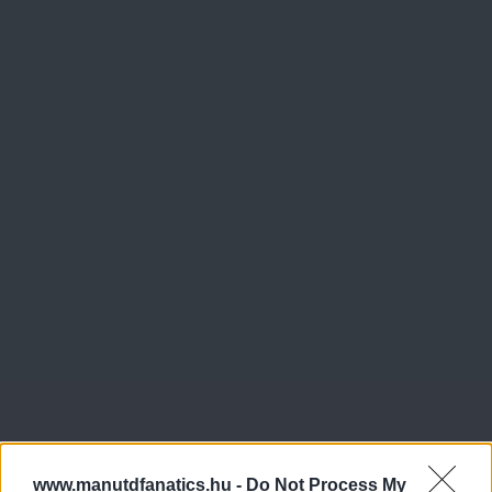
www.manutdfanatics.hu -
Do Not Process My