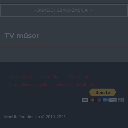
KORÁBBI SZAVAZÁSOK
TV műsor
Impresszum
Kapcsolat
Szerzői jog
Adatvédelmi irányelv
Felhasználói feltételek
ManUtdFanatics.hu © 2010-2026