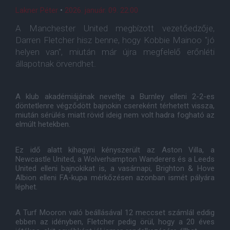
Lakner Péter
•
2026. január. 09. 22:00
A Manchester United megbízott vezetőedzője,
Darren Fletcher hisz benne, hogy Kobbie Mainoo "jó
helyen van", miután már újra megfelelő erőnléti
állapotnak örvendhet.
A klub akadémiájának neveltje a Burnley elleni 2-2-es
döntetlenre végződött bajnokin csereként térhetett vissza,
miután sérülés miatt rövid ideig nem volt hadra fogható az
elmúlt hetekben.
Ez idő alatt kihagyni kényszerült az Aston Villa, a
Newcastle United, a Wolverhampton Wanderers és a Leeds
United elleni bajnokikat is, a vasárnapi, Brighton & Hove
Albion elleni FA-kupa mérkőzésen azonban ismét pályára
léphet.
A Turf Mooron való beállásával 12 meccset számlál eddig
ebben az idényben, Fletcher pedig örül, hogy a 20 éves