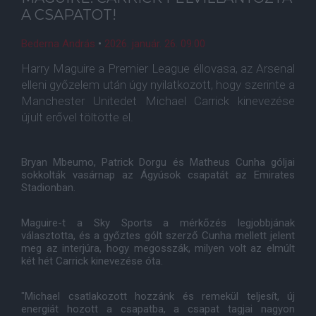
A CSAPATOT!
Bederna András
•
2026. január. 26. 09:00
Harry Maguire a Premier League éllovasa, az Arsenal
elleni győzelem után úgy nyilatkozott, hogy szerinte a
Manchester Unitedet Michael Carrick kinevezése
újult erővel töltötte el.
Bryan Mbeumo, Patrick Dorgu és Matheus Cunha góljai
sokkolták vasárnap az Ágyúsok csapatát az Emirates
Stadionban.
Maguire-t a Sky Sports a mérkőzés legjobbjának
választotta, és a győztes gólt szerző Cunha mellett jelent
meg az interjúra, hogy megosszák, milyen volt az elmúlt
két hét Carrick kinevezése óta.
"Michael csatlakozott hozzánk és remekül teljesít, új
energiát hozott a csapatba, a csapat tagjai nagyon