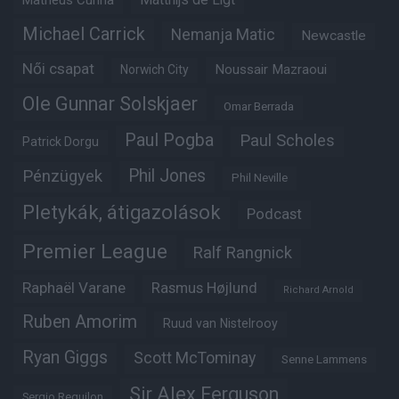
Matheus Cunha
Matthijs de Ligt
Michael Carrick
Nemanja Matic
Newcastle
Női csapat
Noussair Mazraoui
Norwich City
Ole Gunnar Solskjaer
Omar Berrada
Paul Pogba
Paul Scholes
Patrick Dorgu
Phil Jones
Pénzügyek
Phil Neville
Pletykák, átigazolások
Podcast
Premier League
Ralf Rangnick
Raphaël Varane
Rasmus Højlund
Richard Arnold
Ruben Amorim
Ruud van Nistelrooy
Ryan Giggs
Scott McTominay
Senne Lammens
Sir Alex Ferguson
Sergio Reguilon