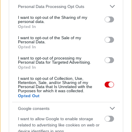
Please note that this website/app uses one or more Google
Personal Data Processing Opt Outs
services and may gather and store information including but
not limited to your visit or usage behaviour. You may click to
I want to opt-out of the Sharing of my
personal data.
grant or deny consent to Google and its third-party tags to
Opted In
use your data for below specified purposes in below Google
consent section.
I want to opt-out of the Sale of my
Meccs Center
Personal Data.
Opted In
I want to opt-out of processing my
Paris Saint-Germain
vs
Personal Data for Targeted Advertising.
Opted In
Manchester United
I want to opt-out of Collection, Use,
Retention, Sale, and/or Sharing of my
Felkészülési szezon 4. mérkőzés
Personal Data that Is Unrelated with the
Nya Ullevi, Göteborg
Purposes for which it was collected.
2026-08-08 17:00
Opted Out
0 nap 16 óra 33 perc 33 másodperc
Google consents
I want to allow Google to enable storage
Leeds United
vs
Manchester United
2026-08-12 20:30
related to advertising like cookies on web or
device identifiers in apps.