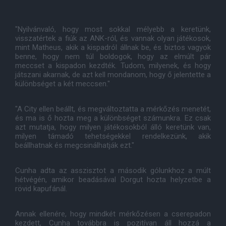
"Nyilvánvaló, hogy most sokkal mélyebb a keretünk,
visszatértek a fiúk az ANK-ról, és vannak olyan játékosok,
mint Matheus, akik a kispadról állnak be, és biztos vagyok
benne, hogy nem túl boldogok, hogy az elmúlt pár
meccset a kispadon kezdték. Tudom, milyenek, és hogy
játszani akarnak, de azt kell mondanom, hogy ő jelentette a
különbséget a két meccsen."
"A City ellen beállt, és megváltoztatta a mérkőzés menetét,
és ma is ő hozta meg a különbséget számunkra. Ez csak
azt mutatja, hogy milyen játékosokból álló keretünk van,
milyen támadó tehetségekkel rendelkezünk, akik
beállhatnak és megcsinálhatják ezt."
Cunha adta az asszisztot a második gólunkhoz a múlt
hétvégén, amikor beadásával Dorgut hozta helyzetbe a
rövid kapufánál.
Annak ellenére, hogy mindkét mérkőzésen a cserepadon
kezdett, Cunha továbbra is pozitívan áll hozzá a