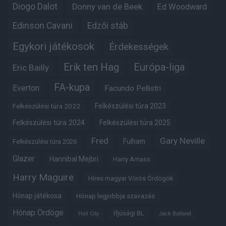
Diogo Dalot
Donny van de Beek
Ed Woodward
Edinson Cavani
Edzői stáb
Egykori játékosok
Érdekességek
Erik ten Hag
Európa-liga
Eric Bailly
FA-kupa
Everton
Facundo Pellistri
Felkészülési túra 2022
Felkészülési túra 2023
Felkészülési túra 2024
Felkészülési túra 2025
Fred
Gary Neville
Fulham
Felkészülési túra 2026
Glazer
Hannibal Mejbri
Harry Amass
Harry Maguire
Híres magyar Vörös Ördögök
Hónap játékosa
Hónap legjobbja szavazás
Hónap Ördöge
Ifjúsági BL
Hull City
Jack Butland