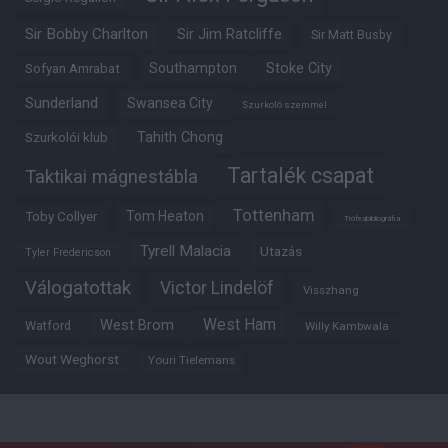
Sir Bobby Charlton
Sir Jim Ratcliffe
Sir Matt Busby
Southampton
Stoke City
Sofyan Amrabat
Sunderland
Swansea City
Szurkoló szemmel
Tahith Chong
Szurkolói klub
Tartalék csapat
Taktikai mágnestábla
Tottenham
Tom Heaton
Toby Collyer
Trófeabibliográfia
Tyrell Malacia
Utazás
Tyler Fredericson
Válogatottak
Victor Lindelöf
Visszhang
West Ham
West Brom
Watford
Willy Kambwala
Wout Weghorst
Youri Tielemans