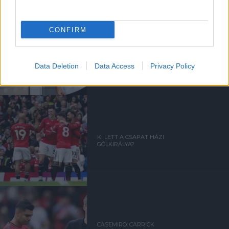
CONFIRM
TOVÁBBI NÉGY VÖRÖS
ÖRDÖG TÉRT VISSZA
CARRINGTONBA
Data Deletion
Data Access
Privacy Policy
KI LETT A CSAPAT HÁZI
GÓLKIRÁLYA?
CASEMIRO: CARRICK