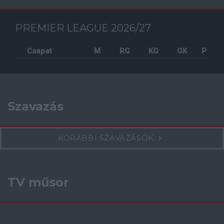
PREMIER LEAGUE 2026/27
Csapat
M
RG
KG
GK
P
Szavazás
KORÁBBI SZAVAZÁSOK
TV műsor