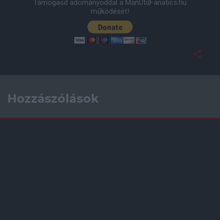
Támogasd adományoddal a ManUtdFanatics.hu
működését!
Hozzászólások