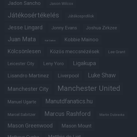
Jadon Sancho
Jason Wilcox
Játékosértékelés
Játékosprofilok
Jesse Lingard
Jonny Evans
Joshua Zirkzee
Juan Mata
Kobbie Mainoo
Karl Darlow
Kölcsönlesen
Közös meccsnézések
Lee Grant
Ligakupa
Leny Yoro
Leicester City
Luke Shaw
Lisandro Martinez
Liverpool
Manchester United
Manchester City
Manutdfanatics.hu
Manuel Ugarte
Marcus Rashford
Marcel Sabitzer
Martin Dubravka
Mason Greenwood
Mason Mount