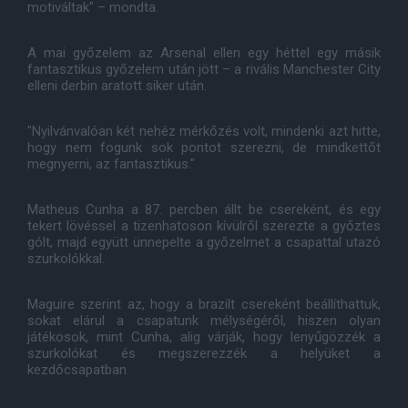
motiváltak" – mondta.
A mai győzelem az Arsenal ellen egy héttel egy másik
fantasztikus győzelem után jött – a rivális Manchester City
elleni derbin aratott siker után.
"Nyilvánvalóan két nehéz mérkőzés volt, mindenki azt hitte,
hogy nem fogunk sok pontot szerezni, de mindkettőt
megnyerni, az fantasztikus."
Matheus Cunha a 87. percben állt be csereként, és egy
tekert lövéssel a tizenhatoson kívülről szerezte a győztes
gólt, majd együtt ünnepelte a győzelmet a csapattal utazó
szurkolókkal.
Maguire szerint az, hogy a brazilt csereként beállíthattuk,
sokat elárul a csapatunk mélységéről, hiszen olyan
játékosok, mint Cunha, alig várják, hogy lenyűgözzék a
szurkolókat és megszerezzék a helyüket a
kezdőcsapatban.