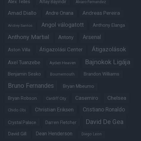
Alex Telles
Altay Bayindir
Alvaro Fernandez
Amad Diallo
Andre Onana
Andreas Pereira
Angol válogatott
Anthony Elanga
Andrey Santos
Anthony Martial
Arsenal
Antony
Átigazolások
Átigazolási Center
Aston Villa
Bajnokok Ligája
Axel Tuanzebe
Ayden Heaven
Benjamin Sesko
Brandon Williams
Bournemouth
Bruno Fernandes
Bryan Mbeumo
Casemiro
Chelsea
Bryan Robson
Cardiff City
Christian Eriksen
Cristiano Ronaldo
Chido Obi
David De Gea
Crystal Palace
Darren Fletcher
Dean Henderson
David Gill
Diego Leon