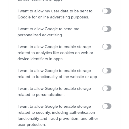
AC Milan
vs
Manchester United
2026-08-15 18:00
I want to allow my user data to be sent to
Google for online advertising purposes.
ELŐZŐ MÉRKŐZÉSEK
I want to allow Google to send me
personalized advertising.
Támogatás
I want to allow Google to enable storage
related to analytics like cookies on web or
Támogasd adományoddal
device identifiers in apps.
a ManUtdFanatics.hu működését!
I want to allow Google to enable storage
related to functionality of the website or app.
I want to allow Google to enable storage
related to personalization.
Kapcsolódó hírek
I want to allow Google to enable storage
related to security, including authentication
functionality and fraud prevention, and other
MATHEUS CUNHA
user protection.