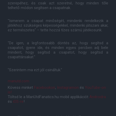
szerepéhez, és csak azt szeretné, hogy minden tőle
telhető módon segítsen a csapatnak.
"Ismerem a csapat minőségét, mindenki rendelkezik a
játékhoz szükséges képességekkel, mindenki játszani akar,
ez természetes" – tette hozzá tízes számú játékosunk.
"De igen, a legfontosabb döntés az, hogy segítsd a
csapatot, gyere ide, és minden egyes percben adj bele
mindent, hogy segítsd a csapatot, hogy segítsd a
csapattársakat."
"Szerintem ma ezt jól csináltuk."
manutd.com
Kövess minket
Facebookon
,
Instagramon
és
YouTube-on
is!
Töltsd le a ManUtdFanatics.hu mobil applikációt
Androidra
és
iOS-re
!