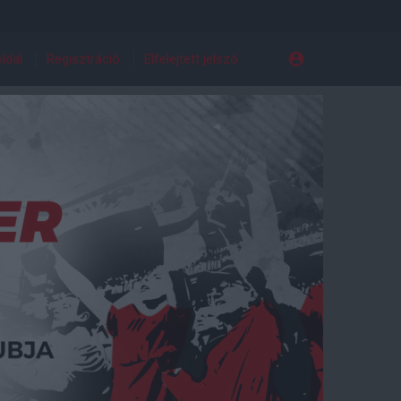
ldal
Regisztráció
Elfelejtett jelszó