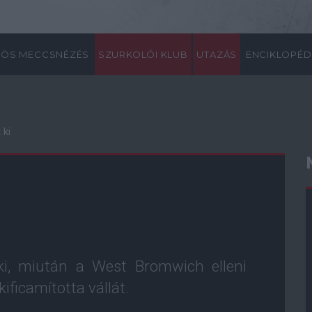
ÖS MECCSNÉZÉS
SZURKOLÓI KLUB
UTAZÁS
ENCIKLOPÉD
 ki
 ki, miután a West Bromwich elleni
ficamította vállát.