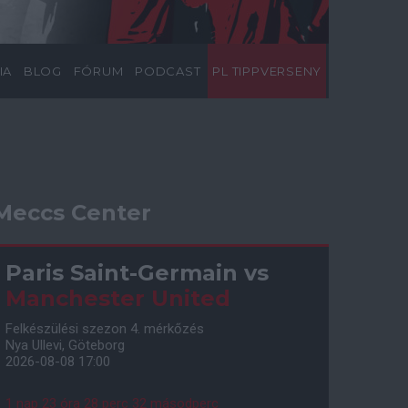
IA
BLOG
FÓRUM
PODCAST
PL TIPPVERSENY
Meccs Center
Paris Saint-Germain
vs
Manchester United
Felkészülési szezon 4. mérkőzés
Nya Ullevi, Göteborg
2026-08-08 17:00
1 nap 23 óra 28 perc 31 másodperc