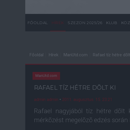
FŐOLDAL
HÍREK
SZEZON 2025/26
KLUB
KÖZ
Főoldal
Hírek
ManUtd.com
Rafael tíz hétre dõlt
ManUtd.com
RAFAEL TÍZ HÉTRE DÕLT KI
admin admin
•
2011. augusztus. 15. 23:21
Rafael nagyjából tíz hétre dõlt
mérkõzést megelõzõ edzés során ki