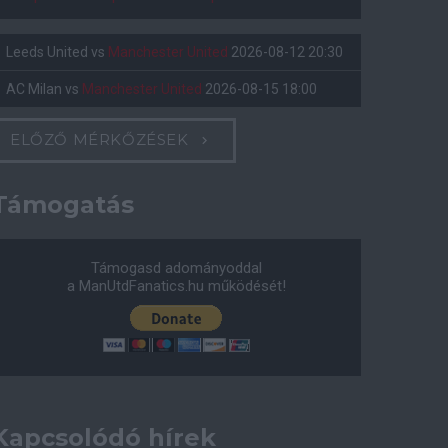
Leeds United
vs
Manchester United
2026-08-12 20:30
AC Milan
vs
Manchester United
2026-08-15 18:00
ELŐZŐ MÉRKŐZÉSEK
Támogatás
Támogasd adományoddal
a ManUtdFanatics.hu működését!
Kapcsolódó hírek