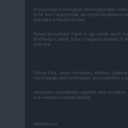
A brazil bekk a carringtoni edzõközpontban szenved
õt Sir Alex Fergusonnak, aki megsérült játékosa h
posztjára a Hawthorns-ban.
Rafael ikertestvére, Fabio is egy remek opció a
lehetõség is adott, noha a magasra értékelt 21 
számára.
Patrice Evra, Javier Hernandez, Antonio Valenc
szezonjának elsõ mérkõzésén, köszönhetõen a sé
Hernandez visszatérése egyelõre nem esedékes, 
el a menedzser péntek délután.
ManUtd.com