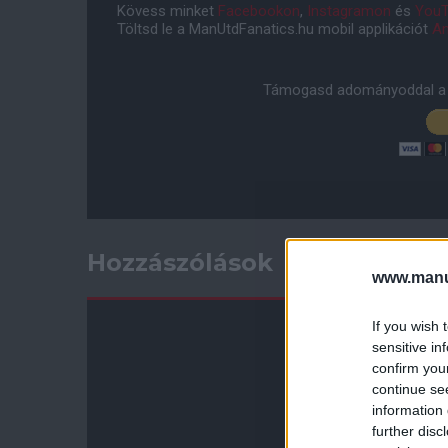
Kövess minket
Facebookon
,
Instagramon
és
YouT
Töltsd le a ManUtdFanatics.hu mobil applikációt
An
Támogasd adományoddal a 
Hozzászólások
www.manut
If you wish 
sensitive in
confirm you
continue se
information 
further disc