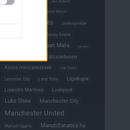
Ifjúsági BL
Hull City
Jack Butland
Jadon Sancho
Jason Wilcox
Játékosértékelés
Játékosprofilok
Jesse Lingard
Jonny Evans
Juan Mata
Joshua Zirkzee
Karl Darlow
Kölcsönlesen
Kobbie Mainoo
Közös meccsnézések
Lee Grant
Ligakupa
Leny Yoro
Leicester City
Lisandro Martinez
Liverpool
Luke Shaw
Manchester City
Manchester United
Manutdfanatics.hu
Manuel Ugarte