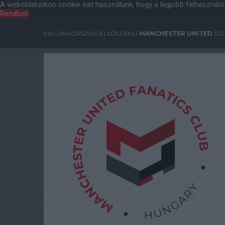
A weboldalunkon cookie-kat használunk, hogy a legjobb felhasználó
Rendben
MAGYARORSZÁG ELSŐSZÁMÚ
MANCHESTER UNITED
SZU