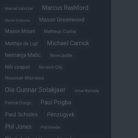
Marcus Rashford
Marcel Sabitzer
Mason Greenwood
Martin Dubravka
Mason Mount
Matheus Cunha
Michael Carrick
Matthijs de Ligt
Nemanja Matic
Newcastle
Női csapat
Norwich City
Noussair Mazraoui
Ole Gunnar Solskjaer
Omar Berrada
Paul Pogba
Patrick Dorgu
Paul Scholes
Pénzügyek
Phil Jones
Phil Neville