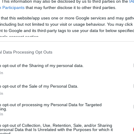
. This information may also be disclosed by us to third parties on the
IA
Participants
that may further disclose it to other third parties.
 that this website/app uses one or more Google services and may gath
including but not limited to your visit or usage behaviour. You may click 
 to Google and its third-party tags to use your data for below specifi
ogle consent section.
l Data Processing Opt Outs
o opt-out of the Sharing of my personal data.
In
o opt-out of the Sale of my Personal Data.
In
to opt-out of processing my Personal Data for Targeted
ing.
In
o opt-out of Collection, Use, Retention, Sale, and/or Sharing
ersonal Data that Is Unrelated with the Purposes for which it
lected.