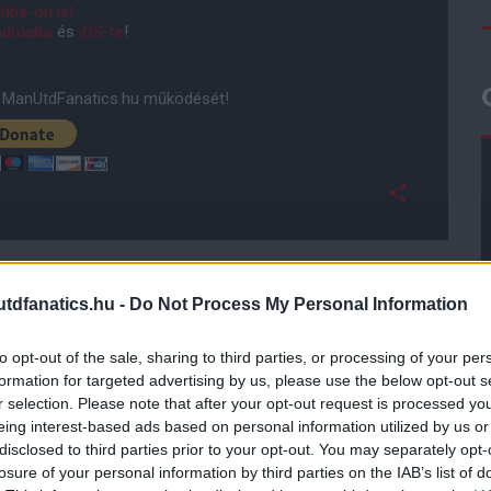
ube-on is!
droidra
és
iOS-re
!
ManUtdFanatics.hu működését!
dfanatics.hu -
Do Not Process My Personal Information
to opt-out of the sale, sharing to third parties, or processing of your per
formation for targeted advertising by us, please use the below opt-out s
r selection. Please note that after your opt-out request is processed y
eing interest-based ads based on personal information utilized by us or
disclosed to third parties prior to your opt-out. You may separately opt-
losure of your personal information by third parties on the IAB’s list of