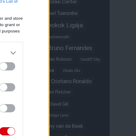
Átigazolási Center
B’s List of
Aston Villa
Átigazolások
Axel Tuanzebe
er and store
Bajnokok Ligája
to grant or
Ayden Heaven
ed purposes
Benjamin Sesko
Bournemouth
Bruno Fernandes
Brandon Williams
Bryan Mbeumo
Bryan Robson
Cardiff City
Casemiro
Chelsea
Chido Obi
Christian Eriksen
Cristiano Ronaldo
Crystal Palace
Darren Fletcher
David De Gea
David Gill
Dean Henderson
Diego Leon
Diogo Dalot
Donny van de Beek