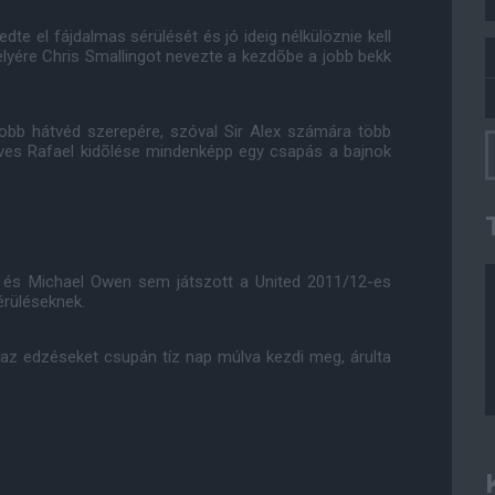
te el fájdalmas sérülését és jó ideig nélkülöznie kell
elyére Chris Smallingot nevezte a kezdõbe a jobb bekk
 jobb hátvéd szerepére, szóval Sir Alex számára több
éves Rafael kidõlése mindenképp egy csapás a bajnok
ia és Michael Owen sem játszott a United 2011/12-es
rüléseknek.
az edzéseket csupán tíz nap múlva kezdi meg, árulta