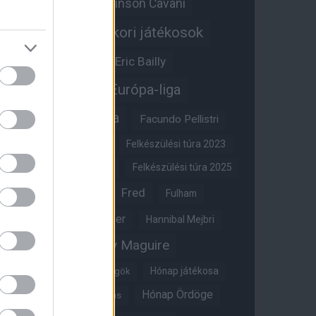
Edinson Cavani
Ed Woodward
Egykori játékosok
Edzői stáb
Érdekességek
Eric Bailly
Erik ten Hag
Európa-liga
FA-kupa
Everton
Facundo Pellistri
Felkészülési túra 2022
Felkészülési túra 2023
Felkészülési túra 2024
Felkészülési túra 2025
Fred
Fulham
Felkészülési túra 2026
Gary Neville
Glazer
Hannibal Mejbri
Harry Maguire
Harry Amass
Hónap játékosa
Híres magyar Vörös Ördögök
Hónap Ördöge
Hónap legjobbja szavazás