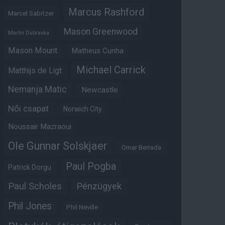
Marcus Rashford
Marcel Sabitzer
Mason Greenwood
Martin Dubravka
Mason Mount
Matheus Cunha
Michael Carrick
Matthijs de Ligt
Nemanja Matic
Newcastle
Női csapat
Norwich City
Noussair Mazraoui
Ole Gunnar Solskjaer
Omar Berrada
Paul Pogba
Patrick Dorgu
Paul Scholes
Pénzügyek
Phil Jones
Phil Neville