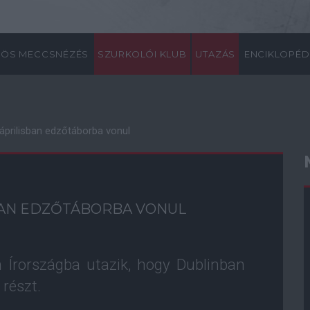
ÖS MECCSNÉZÉS
SZURKOLÓI KLUB
UTAZÁS
ENCIKLOPÉD
 áprilisban edzőtáborba vonul
SBAN EDZŐTÁBORBA VONUL
n Írországba utazik, hogy Dublinban
részt.