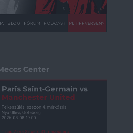
IA
BLOG
FÓRUM
PODCAST
PL TIPPVERSENY
Meccs Center
Paris Saint-Germain
vs
Manchester United
Felkészülési szezon 4. mérkőzés
Nya Ullevi, Göteborg
2026-08-08 17:00
1 nap 2 óra 29 perc 30 másodperc