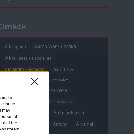
Címkék
Aaron Wan-Bissaka
A hangadó
Akadémiai csapat
Alejandro Garnacho
Alex Telles
Altay Bayindir
Alvaro Fernandez
Amad Diallo
Andre Onana
sonal or
Andreas Pereira
Andrey Santos
ection to
ou may
Angol válogatott
Anthony Elanga
 personal
out of the
Anthony Martial
Arsenal
Antony
 downstream