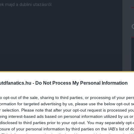
 majd a dublini utazásról.
ube-on is!
dfanatics.hu -
Do Not Process My Personal Information
droidra
és
iOS-re
!
to opt-out of the sale, sharing to third parties, or processing of your per
formation for targeted advertising by us, please use the below opt-out s
ManUtdFanatics.hu működését!
r selection. Please note that after your opt-out request is processed y
eing interest-based ads based on personal information utilized by us or
disclosed to third parties prior to your opt-out. You may separately opt-
losure of your personal information by third parties on the IAB’s list of