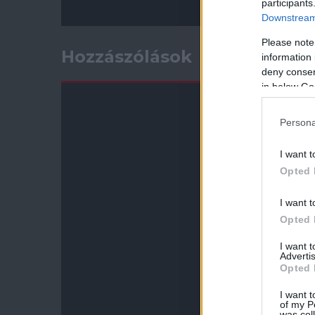
participants
Downstream 
Please note
Hozzászólások
information 
deny consent
in below Go
Persona
I want t
Opted 
I want t
Opted 
I want 
Advertis
Opted 
I want t
of my P
was col