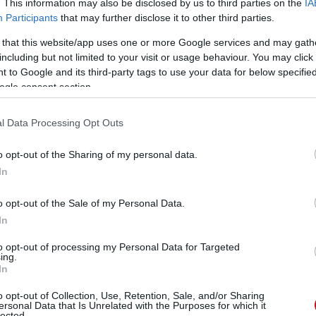
. This information may also be disclosed by us to third parties on the
IA
Participants
that may further disclose it to other third parties.
 that this website/app uses one or more Google services and may gath
including but not limited to your visit or usage behaviour. You may click 
 to Google and its third-party tags to use your data for below specifi
ogle consent section.
l Data Processing Opt Outs
o opt-out of the Sharing of my personal data.
In
o opt-out of the Sale of my Personal Data.
In
to opt-out of processing my Personal Data for Targeted
ing.
In
o opt-out of Collection, Use, Retention, Sale, and/or Sharing
ersonal Data that Is Unrelated with the Purposes for which it
lected.