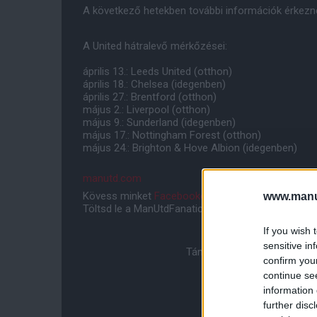
A következő hetekben további információk érkeznek
A United hátralevő mérkőzései:
április 13.: Leeds United (otthon)
április 18.: Chelsea (idegenben)
április 27.: Brentford (otthon)
május 2.: Liverpool (otthon)
május 9.: Sunderland (idegenben)
május 17.: Nottingham Forest (otthon)
május 24.: Brighton & Hove Albion (idegenben)
manutd.com
Kövess minket
Facebookon
,
Instagramon
és
YouT
www.manut
Töltsd le a ManUtdFanatics.hu mobil applikációt
An
If you wish 
sensitive in
Támogasd adományoddal a 
confirm you
continue se
information 
further disc