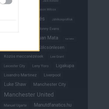
Ifjúsági BL
Hull City
Jack Butland
Jadon Sancho
Jason Wilcox
Játékosértékelés
Játékosprofilok
Jesse Lingard
Jonny Evans
Juan Mata
Joshua Zirkzee
Karl Darlow
Kölcsönlesen
Kobbie Mainoo
Közös meccsnézések
Lee Grant
Ligakupa
Leny Yoro
Leicester City
Lisandro Martinez
Liverpool
Luke Shaw
Manchester City
Manchester United
Manutdfanatics.hu
Manuel Ugarte