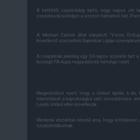
A hétfőtől csütörtökig tartó, négy napos ott
összekovácsolódjon a szezon hátralévő hét, Pr
A Michael Carrick által irányított "Vörös Ördög
következő szezonbeli Bajnokok Ligája-szereplésér
A csapatnak jelenleg egy 24 napos szünete tart a 
közelgő FA-kupa negyeddöntő-hétvége miatt.
Megerősítést nyert, hogy a United április 6-án,
intenzitását a bajnokságba való visszatérésre, ame
Leeds United ellen következik.
Mindenki elszántan készül arra, hogy erőteljesen
szurkolótábornak.