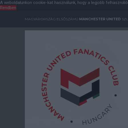
A weboldalunkon cookie-kat használunk, hogy a legjobb felhasználó
Rendben
MAGYARORSZÁG ELSŐSZÁMÚ
MANCHESTER UNITED
SZU