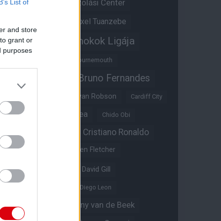
Átigazolási Center
B’s List of
Aston Villa
Átigazolások
Axel Tuanzebe
er and store
Bajnokok Ligája
to grant or
Ayden Heaven
ed purposes
Benjamin Sesko
Bournemouth
Bruno Fernandes
Brandon Williams
Bryan Mbeumo
Bryan Robson
Cardiff City
Casemiro
Chelsea
Chido Obi
Christian Eriksen
Cristiano Ronaldo
Crystal Palace
Darren Fletcher
David De Gea
David Gill
Dean Henderson
Diego Leon
Diogo Dalot
Donny van de Beek