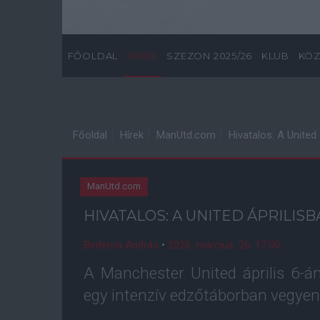
FŐOLDAL
HÍREK
SZEZON 2025/26
KLUB
KÖZ
Főoldal
Hírek
ManUtd.com
Hivatalos: A United
ManUtd.com
HIVATALOS: A UNITED ÁPRILI
Bederna András
•
2026. március. 26. 17:00
A Manchester United április 6-á
egy intenzív edzőtáborban vegyen 