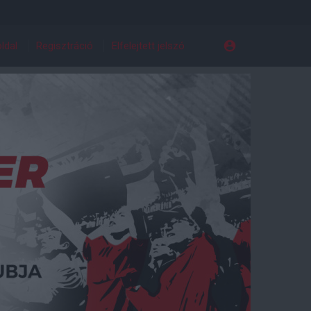
ldal
Regisztráció
Elfelejtett jelszó