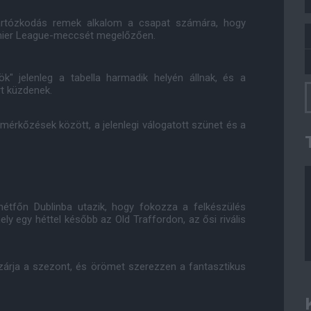
 tartózkodás remek alkalom a csapat számára, hogy
emier League-meccsét megelőzően.
ök" jelenleg a tabella harmadik helyén állnak, és a
t küzdenek.
mérkőzések között, a jelenlegi válogatott szünet és a
 hétfőn Dublinba utazik, hogy fokozza a felkészülés
ly egy héttel később az Old Traffordon, az ősi rivális
 zárja a szezont, és örömet szerezzen a fantasztikus