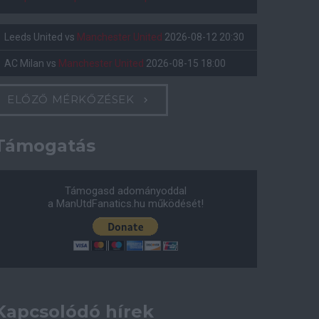
Leeds United
vs
Manchester United
2026-08-12 20:30
AC Milan
vs
Manchester United
2026-08-15 18:00
ELŐZŐ MÉRKŐZÉSEK
Támogatás
Támogasd adományoddal
a ManUtdFanatics.hu működését!
Kapcsolódó hírek