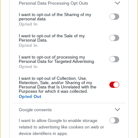
Please note that this website/app uses one or more Google
Personal Data Processing Opt Outs
services and may gather and store information including but
not limited to your visit or usage behaviour. You may click to
I want to opt-out of the Sharing of my
personal data.
grant or deny consent to Google and its third-party tags to
Opted In
use your data for below specified purposes in below Google
Meccs Center
consent section.
I want to opt-out of the Sale of my
Personal Data.
Opted In
Paris Saint-Germain
vs
I want to opt-out of processing my
Personal Data for Targeted Advertising.
Opted In
Manchester United
I want to opt-out of Collection, Use,
Felkészülési szezon 4. mérkőzés
Retention, Sale, and/or Sharing of my
Nya Ullevi, Göteborg
Personal Data that Is Unrelated with the
2026-08-08 17:00
Purposes for which it was collected.
Opted Out
1 nap 17 óra 8 perc 10 másodperc
Google consents
I want to allow Google to enable storage
Leeds United
vs
Manchester United
2026-08-12 20:30
related to advertising like cookies on web or
device identifiers in apps.
AC Milan
vs
Manchester United
2026-08-15 18:00