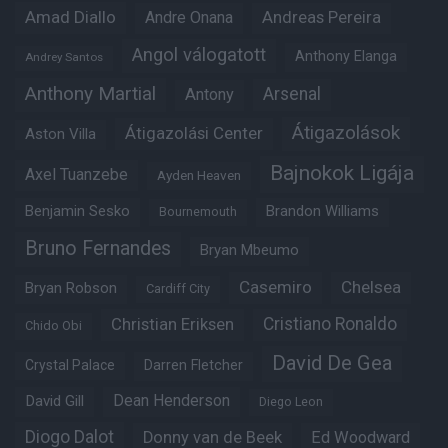
Amad Diallo
Andre Onana
Andreas Pereira
Angol válogatott
Anthony Elanga
Andrey Santos
Anthony Martial
Arsenal
Antony
Átigazolások
Átigazolási Center
Aston Villa
Bajnokok Ligája
Axel Tuanzebe
Ayden Heaven
Benjamin Sesko
Brandon Williams
Bournemouth
Bruno Fernandes
Bryan Mbeumo
Casemiro
Chelsea
Bryan Robson
Cardiff City
Christian Eriksen
Cristiano Ronaldo
Chido Obi
David De Gea
Crystal Palace
Darren Fletcher
Dean Henderson
David Gill
Diego Leon
Diogo Dalot
Donny van de Beek
Ed Woodward