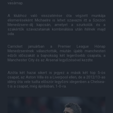
vasárnap.
A klubhoz való visszatérése óta végzett munkája
elismeréseként Michaelre is lehet szavazni itt a Szezon
Menedzsere-díj kapcsán, amelyet a szurkolók és a
szakértők szavazatainak kombinálása után ítélnek majd
oda.
Carricket januárban a Premier League Hónap
Menedzserének választották, miután újabb manchesteri
edzői időszakát a bajnokság két legerősebb csapata, a
Manchester City és az Arsenal legyőzésével kezdte.
Azóta két hazai sikert is jegyez a másik két top 5-ös
csapat, az Aston Villa és a Liverpool ellen, de a 2012/13-as
idény óta vele tudta először legyőzni idegenben a Chelsea-
t is a csapat, még áprilisban, 1-0-ra.