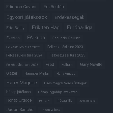
Edinson Cavani
Edzői stáb
Egykori játékosok
Érdekességek
Erik ten Hag
Európa-liga
Eric Bailly
FA-kupa
Everton
Facundo Pellistri
Felkészülési túra 2022
Felkészülési túra 2023
Felkészülési túra 2024
Felkészülési túra 2025
Fred
Gary Neville
Fulham
Felkészülési túra 2026
Glazer
Hannibal Mejbri
Harry Amass
Harry Maguire
Híres magyar Vörös Ördögök
Hónap játékosa
Hónap legjobbja szavazás
Hónap Ördöge
Ifjúsági BL
Hull City
Jack Butland
Jadon Sancho
Jason Wilcox