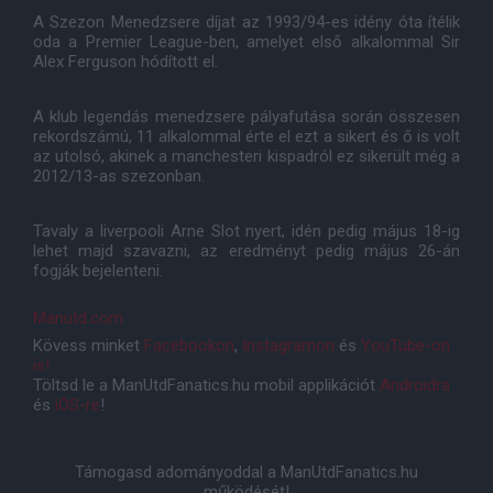
A Szezon Menedzsere díjat az 1993/94-es idény óta ítélik
oda a Premier League-ben, amelyet első alkalommal Sir
Alex Ferguson hódított el.
A klub legendás menedzsere pályafutása során összesen
rekordszámú, 11 alkalommal érte el ezt a sikert és ő is volt
az utolsó, akinek a manchesteri kispadról ez sikerült még a
2012/13-as szezonban.
Tavaly a liverpooli Arne Slot nyert, idén pedig május 18-ig
lehet majd szavazni, az eredményt pedig május 26-án
fogják bejelenteni.
Manutd.com
Kövess minket
Facebookon
,
Instagramon
és
YouTube-on
is!
Töltsd le a ManUtdFanatics.hu mobil applikációt
Androidra
és
iOS-re
!
Támogasd adományoddal a ManUtdFanatics.hu
működését!