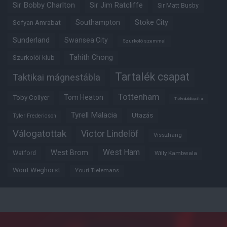
Sir Bobby Charlton
Sir Jim Ratcliffe
Sir Matt Busby
Southampton
Stoke City
Sofyan Amrabat
Sunderland
Swansea City
Szurkoló szemmel
Tahith Chong
Szurkolói klub
Tartalék csapat
Taktikai mágnestábla
Tottenham
Tom Heaton
Toby Collyer
Trófeabibliográfia
Tyrell Malacia
Utazás
Tyler Fredericson
Válogatottak
Victor Lindelöf
Visszhang
West Ham
West Brom
Watford
Willy Kambwala
Wout Weghorst
Youri Tielemans