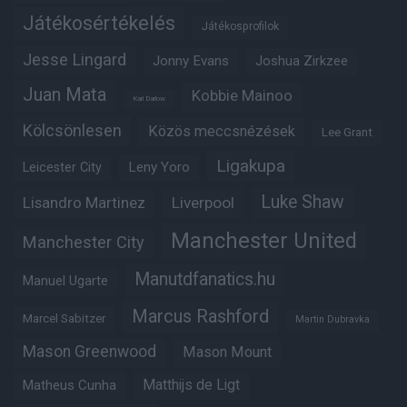
Játékosértékelés
Játékosprofilok
Jesse Lingard
Jonny Evans
Joshua Zirkzee
Juan Mata
Kobbie Mainoo
Karl Darlow
Kölcsönlesen
Közös meccsnézések
Lee Grant
Ligakupa
Leny Yoro
Leicester City
Luke Shaw
Lisandro Martinez
Liverpool
Manchester United
Manchester City
Manutdfanatics.hu
Manuel Ugarte
Marcus Rashford
Marcel Sabitzer
Martin Dubravka
Mason Greenwood
Mason Mount
Matheus Cunha
Matthijs de Ligt