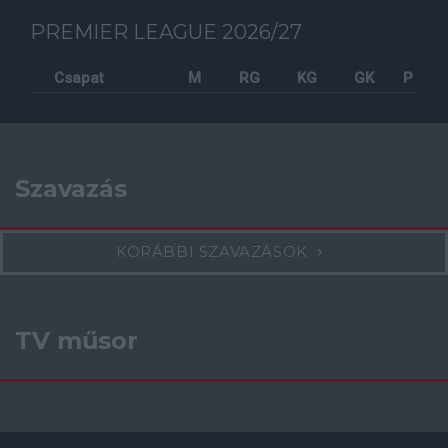
PREMIER LEAGUE 2026/27
Csapat
M
RG
KG
GK
P
Szavazás
KORÁBBI SZAVAZÁSOK
TV műsor