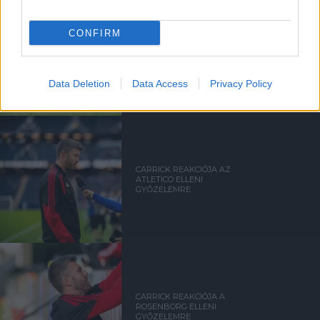
CONFIRM
BLOMQVIST: CARRICKKEL
FEJLŐDNI FOG A
KÖZÉPPÁLYA
Data Deletion
Data Access
Privacy Policy
CARRICK REAKCIÓJA AZ
ATLETICO ELLENI
GYŐZELEMRE
CARRICK REAKCIÓJA A
ROSENBORG ELLENI
GYŐZELEMRE