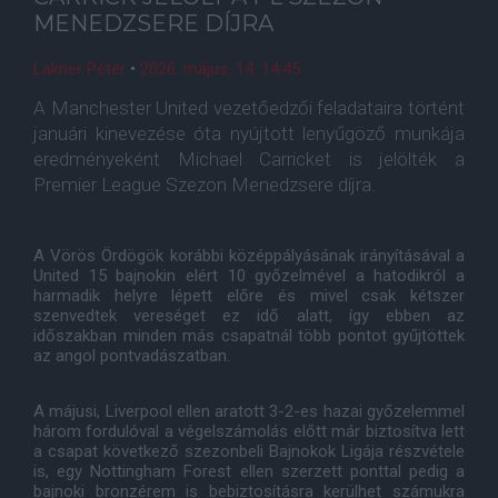
MENEDZSERE DÍJRA
Lakner Péter
•
2026. május. 14. 14:45
A Manchester United vezetőedzői feladataira történt
januári kinevezése óta nyújtott lenyűgöző munkája
eredményeként Michael Carricket is jelölték a
Premier League Szezon Menedzsere díjra.
A Vörös Ördögök korábbi középpályásának irányításával a
United 15 bajnokin elért 10 győzelmével a hatodikról a
harmadik helyre lépett előre és mivel csak kétszer
szenvedtek vereséget ez idő alatt, így ebben az
időszakban minden más csapatnál több pontot gyűjtöttek
az angol pontvadászatban.
A májusi, Liverpool ellen aratott 3-2-es hazai győzelemmel
három fordulóval a végelszámolás előtt már biztosítva lett
a csapat következő szezonbeli Bajnokok Ligája részvétele
is, egy Nottingham Forest ellen szerzett ponttal pedig a
bajnoki bronzérem is bebiztosításra kerülhet számukra