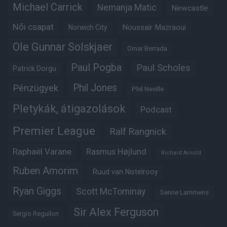
Michael Carrick
Nemanja Matic
Newcastle
Női csapat
Noussair Mazraoui
Norwich City
Ole Gunnar Solskjaer
Omar Berrada
Paul Pogba
Paul Scholes
Patrick Dorgu
Phil Jones
Pénzügyek
Phil Neville
Pletykák, átigazolások
Podcast
Premier League
Ralf Rangnick
Raphaël Varane
Rasmus Højlund
Richard Arnold
Ruben Amorim
Ruud van Nistelrooy
Ryan Giggs
Scott McTominay
Senne Lammens
Sir Alex Ferguson
Sergio Reguilon