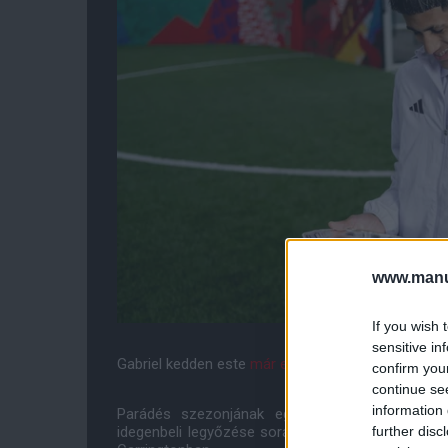
www.manut
If you wish 
sensitive in
Gabriel kedden este
már elhódította az első alkal
confirm you
continue se
information 
Parádés szezonjának egyik legkiemelkedőbb pi
further disc
idegenbeli legyőzése során mesterhármast jegyzett,