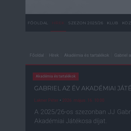
FŐOLDAL
HÍREK
SZEZON 2025/26
KLUB
KÖZ
Főoldal
Hírek
Akadémia és tartalékok
Gabriel 
Akadémia és tartalékok
GABRIEL AZ ÉV AKADÉMIAI JÁT
Lakner Péter
•
2026. május. 16. 10:00
A 2025/26-os szezonban JJ Gabr
Akadémiai Játékosa díjat.