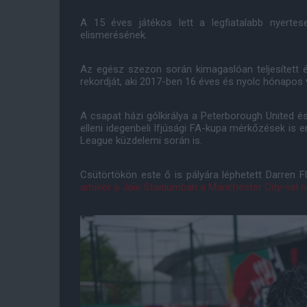
A 15 éves játékos lett a legfiatalabb nyerte
elismerésének.
Az egész szezon során kimagaslóan teljesített 
rekordját, aki 2017-ben 16 éves és nyolc hónapos v
A csapat házi gólkirálya a Peterborough United és 
elleni idegenbeli Ifjúsági FA-kupa mérkőzések is 
League küzdelemi során is.
Csütörtökön este ő is pályára léphetett Darren 
amikor a Joie Staidumban a Manchester City-vel 