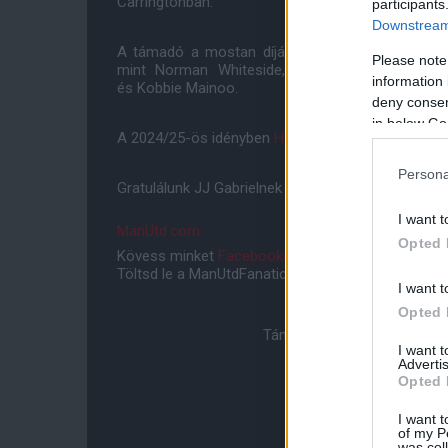
Carringtonban.
participants
Downstream 
A támadó a mostan díjával olyan nagy nevű játé
Please note
mint Norman Whiteside, Mark Hughes, Ryan G
information 
és Kobbie Mainoo.
deny consent
in below Go
A 2024/25-ös idényben
Harry Amass kapta a Jimm
Persona
Gratulálunk JJ Gabrielnek a több, mint megérdeme
I want t
ManUtd.com
Opted 
Kövess minket
Facebookon
,
Instagramon
és
YouT
Töltsd le a ManUtdFanatics.hu mobil applikációt
An
I want t
Opted 
Támogasd adományoddal a 
I want 
Advertis
Opted 
I want t
of my P
was col