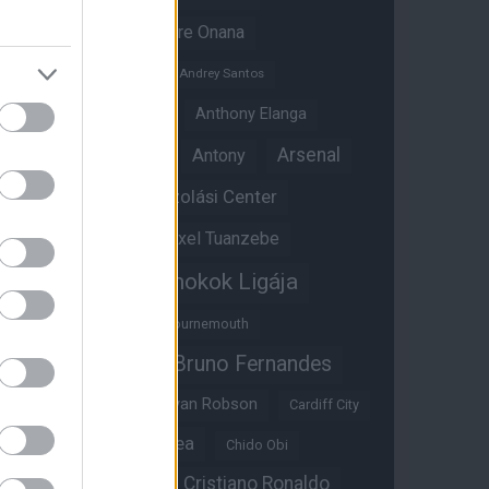
Amad Diallo
Andre Onana
Andreas Pereira
Andrey Santos
Angol válogatott
Anthony Elanga
Anthony Martial
Arsenal
Antony
Átigazolási Center
Aston Villa
Átigazolások
Axel Tuanzebe
Bajnokok Ligája
Ayden Heaven
Benjamin Sesko
Bournemouth
Bruno Fernandes
Brandon Williams
Bryan Mbeumo
Bryan Robson
Cardiff City
Casemiro
Chelsea
Chido Obi
Christian Eriksen
Cristiano Ronaldo