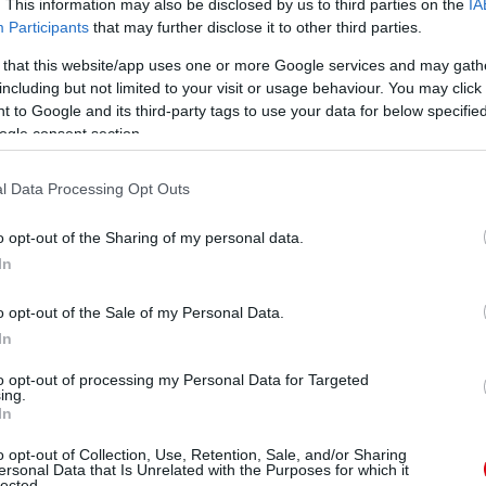
. This information may also be disclosed by us to third parties on the
IA
Participants
that may further disclose it to other third parties.
kosok nyomdokaiba lépett a teljesség igénye nélkül,
 that this website/app uses one or more Google services and may gath
iggs, Paul Scholes, Wes Brown, Marcus Rashford
including but not limited to your visit or usage behaviour. You may click 
 to Google and its third-party tags to use your data for below specifi
ogle consent section.
y Murphy díjat
.
l Data Processing Opt Outs
lt elismeréshez.
o opt-out of the Sharing of my personal data.
In
ube-on is!
droidra
és
iOS-re
!
o opt-out of the Sale of my Personal Data.
In
ManUtdFanatics.hu működését!
to opt-out of processing my Personal Data for Targeted
ing.
In
o opt-out of Collection, Use, Retention, Sale, and/or Sharing
ersonal Data that Is Unrelated with the Purposes for which it
lected.