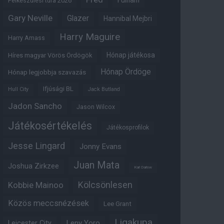
Fulham
Felkészülési túra 2026
Gary Neville
Glazer
Hannibal Mejbri
Harry Maguire
Harry Amass
Hónap játékosa
Híres magyar Vörös Ördögök
Hónap Ördöge
Hónap legjobbja szavazás
Ifjúsági BL
Hull City
Jack Butland
Jadon Sancho
Jason Wilcox
Játékosértékelés
Játékosprofilok
Jesse Lingard
Jonny Evans
Juan Mata
Joshua Zirkzee
Karl Darlow
Kölcsönlesen
Kobbie Mainoo
Közös meccsnézések
Lee Grant
Ligakupa
Leny Yoro
Leicester City