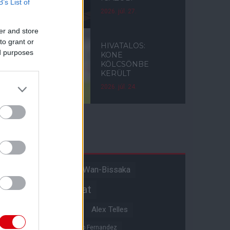
B’s List of
2026. júl. 27.
er and store
to grant or
HIVATALOS:
ed purposes
KONE
KÖLCSÖNBE
KERÜLT
2026. júl. 24.
Címkék
Aaron Wan-Bissaka
A hangadó
Akadémiai csapat
Alejandro Garnacho
Alex Telles
Altay Bayindir
Alvaro Fernandez