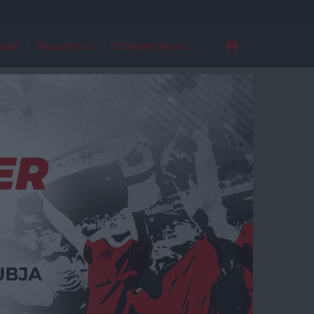
ldal
Regisztráció
Elfelejtett jelszó