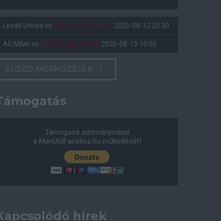
Leeds United
vs
Manchester United
2026-08-12 20:30
AC Milan
vs
Manchester United
2026-08-15 18:00
ELŐZŐ MÉRKŐZÉSEK
Támogatás
Támogasd adományoddal
a ManUtdFanatics.hu működését!
Kapcsolódó hírek