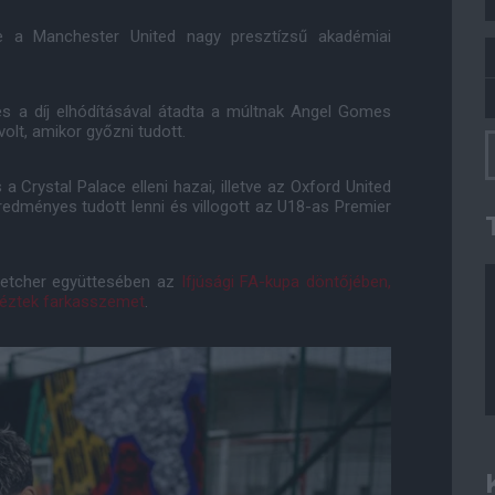
se a Manchester United nagy presztízsű akadémiai
és a díj elhódításával átadta a múltnak Angel Gomes
olt, amikor győzni tudott.
a Crystal Palace elleni hazai, illetve az Oxford United
eredményes tudott lenni és villogott az U18-as Premier
Fletcher együttesében az
Ifjúsági FA-kupa döntőjében,
néztek farkasszemet
.