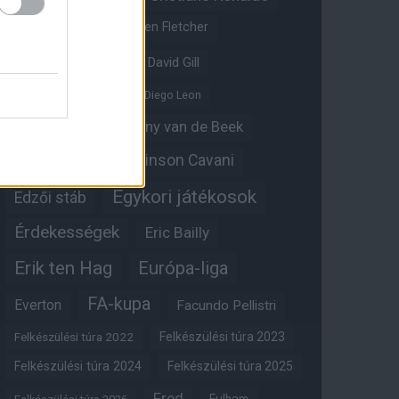
Crystal Palace
Darren Fletcher
David De Gea
David Gill
Dean Henderson
Diego Leon
Diogo Dalot
Donny van de Beek
Edinson Cavani
Ed Woodward
Egykori játékosok
Edzői stáb
Érdekességek
Eric Bailly
Erik ten Hag
Európa-liga
FA-kupa
Everton
Facundo Pellistri
Felkészülési túra 2022
Felkészülési túra 2023
Felkészülési túra 2024
Felkészülési túra 2025
Fred