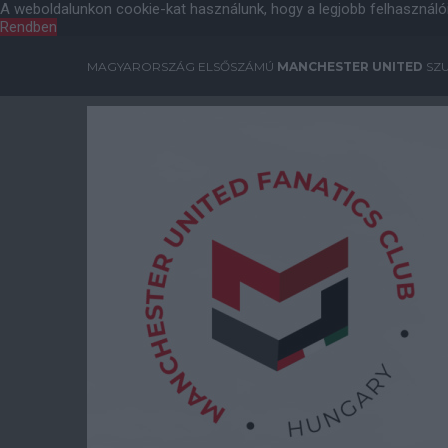
A weboldalunkon cookie-kat használunk, hogy a legjobb felhasználó
Rendben
MAGYARORSZÁG ELSŐSZÁMÚ
MANCHESTER UNITED
SZU