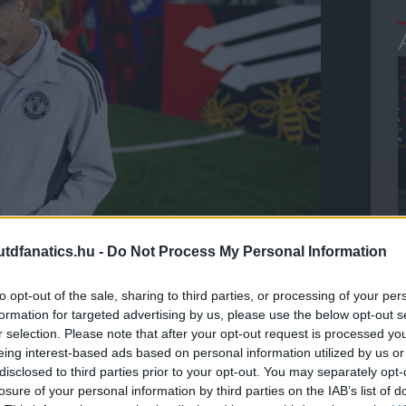
dfanatics.hu -
Do Not Process My Personal Information
to opt-out of the sale, sharing to third parties, or processing of your per
formation for targeted advertising by us, please use the below opt-out s
ommal odaítélt U18 Premier League Év Játékosa díjat
.
r selection. Please note that after your opt-out request is processed y
eing interest-based ads based on personal information utilized by us or
disclosed to third parties prior to your opt-out. You may separately opt-
llanata volt, amikor a Liverpool novemberi, 7-0-s
losure of your personal information by third parties on the IAB’s list of
 de áprilisban is duplázni tudott az ősi rivális ellen