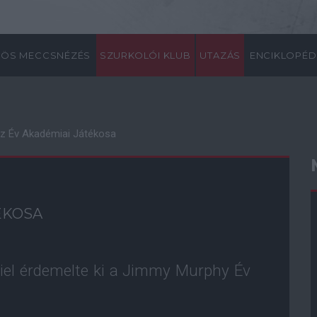
ÖS MECCSNÉZÉS
SZURKOLÓI KLUB
UTAZÁS
ENCIKLOPÉD
az Év Akadémiai Játékosa
ÉKOSA
iel érdemelte ki a Jimmy Murphy Év