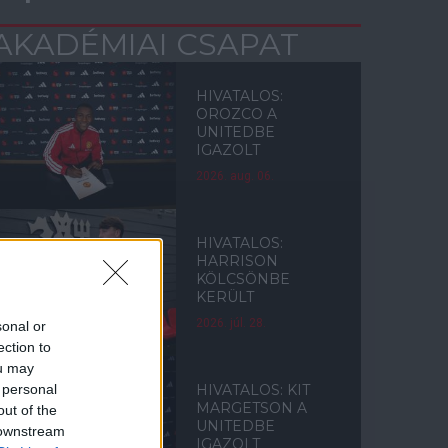
AKADÉMIAI CSAPAT
HIVATALOS:
OROZCO A
UNITEDBE
IGAZOLT
2026. aug. 06.
HIVATALOS:
HARRISON
KÖLCSÖNBE
KERÜLT
2026. júl. 28.
sonal or
ection to
ou may
 personal
HIVATALOS: KIT
MARGETSON A
out of the
UNITEDBE
 downstream
IGAZOLT