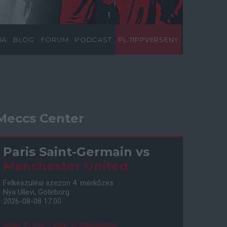
IA
BLOG
FÓRUM
PODCAST
PL TIPPVERSENY
Meccs Center
Paris Saint-Germain
vs
Manchester United
Felkészülési szezon 4. mérkőzés
Nya Ullevi, Göteborg
2026-08-08 17:00
0 nap 21 óra 5 perc 16 másodperc