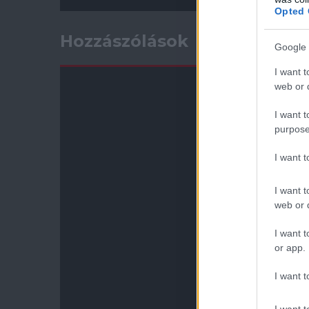
Opted 
Hozzászólások
Google 
I want t
web or d
I want t
purpose
I want 
I want t
web or d
I want t
or app.
I want t
I want t