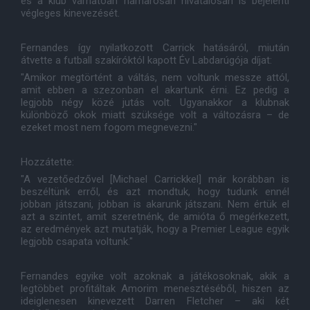
és a klub várhatóan hamarosan hivatalosan is bejelenti
végleges kinevezését.
Fernandes így nyilatkozott Carrick hatásáról, miután
átvette a futball szakíróktól kapott Év Labdarúgója díjat:
"Amikor megtörtént a váltás, nem voltunk messze attól,
amit ebben a szezonban el akartunk érni. Ez pedig a
legjobb négy közé jutás volt. Ugyanakkor a klubnak
különböző okok miatt szüksége volt a változásra – de
ezeket most nem fogom megnevezni."
Hozzátette:
"A vezetőedzővel [Michael Carrickkel] már korábban is
beszéltünk erről, és azt mondtuk, hogy tudunk ennél
jobban játszani, jobban is akarunk játszani. Nem értük el
azt a szintet, amit szeretnénk, de amióta ő megérkezett,
az eredmények azt mutatják, hogy a Premier League egyik
legjobb csapata voltunk."
Fernandes egyike volt azoknak a játékosoknak, akik a
legtöbbet profitáltak Amorim menesztéséből, hiszen az
ideiglenesen kinevezett Darren Fletcher – aki két