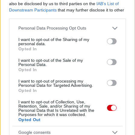
also be disclosed by us to third parties on the
IAB’s List of
Downstream Participants
that may further disclose it to other
third parties.
Please note that this website/app uses one or more Google
Personal Data Processing Opt Outs
services and may gather and store information including but
not limited to your visit or usage behaviour. You may click to
I want to opt-out of the Sharing of my
personal data.
grant or deny consent to Google and its third-party tags to
Opted In
use your data for below specified purposes in below Google
consent section.
I want to opt-out of the Sale of my
Personal Data.
Opted In
I want to opt-out of processing my
Personal Data for Targeted Advertising.
Opted In
I want to opt-out of Collection, Use,
Retention, Sale, and/or Sharing of my
Personal Data that Is Unrelated with the
Purposes for which it was collected.
Opted Out
Google consents