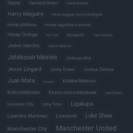
Glazer
Hannibal Mejbri
Harry Amass
Harry Maguire
Híres magyar Vörös Ördögök
Hónap játékosa
Hónap legjobbja szavazás
Hónap Ördöge
Ifjúsági BL
Hull City
Jack Butland
Jadon Sancho
Jason Wilcox
Játékosértékelés
Játékosprofilok
Jesse Lingard
Jonny Evans
Joshua Zirkzee
Juan Mata
Kobbie Mainoo
Karl Darlow
Kölcsönlesen
Közös meccsnézések
Lee Grant
Ligakupa
Leny Yoro
Leicester City
Luke Shaw
Lisandro Martinez
Liverpool
Manchester United
Manchester City