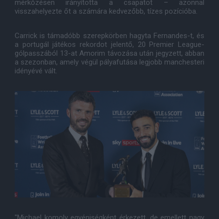
mérkőzésen irányította a csapatot – azonnal
visszahelyezte őt a számára kedvezőbb, tízes pozícióba.
Carrick is támadóbb szerepkörben hagyta Fernandes-t, és
a portugál játékos rekordot jelentő, 20 Premier League-
gólpasszából 13-at Amorim távozása után jegyzett, abban
a szezonban, amely végül pályafutása legjobb manchesteri
idényévé vált.
"Michael komoly egyéniségként érkezett, de emellett nagy