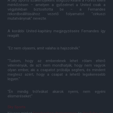
A Sky Sports szakértőjeként dolgozó Keane a Forest elleni
mérkőzésen – amelyen a győzelmet a United csak a
végjátékban biztosította be – a Fernandes
rekordbeállításához vezető folyamatot "cirkuszi
mutatványnak" nevezte.
A korábbi United-kapitány megjegyzéseire Fernandes így
reagált:
"Ez nem olyasmi, amit valaha is hajszolnék."
"Tudom, hogy az embereknek lehet rólam eltérő
véleményük, de azt nem mondhatják, hogy nem vagyok
olyan ember, aki a csapatot próbálja segíteni, és mindent
megtesz azért, hogy a csapat a lehető legsikeresebb
legyen."
"Én mindig trófeákat akarok nyerni, nem egyéni
elismeréseket.”
Sky Sports