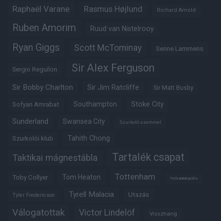
Raphaël Varane
Rasmus Højlund
Richard Arnold
Ruben Amorim
Ruud van Nistelrooy
Ryan Giggs
Scott McTominay
Senne Lammens
Sir Alex Ferguson
Sergio Reguilon
Sir Bobby Charlton
Sir Jim Ratcliffe
Sir Matt Busby
Southampton
Stoke City
Sofyan Amrabat
Sunderland
Swansea City
Szurkoló szemmel
Tahith Chong
Szurkolói klub
Tartalék csapat
Taktikai mágnestábla
Tottenham
Tom Heaton
Toby Collyer
Trófeabibliográfia
Tyrell Malacia
Utazás
Tyler Fredericson
Válogatottak
Victor Lindelöf
Visszhang