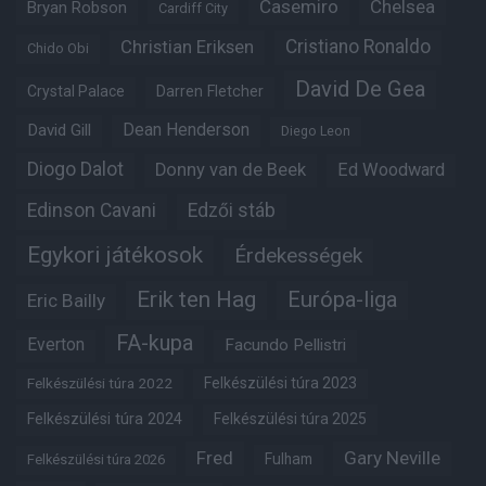
Casemiro
Chelsea
Bryan Robson
Cardiff City
Christian Eriksen
Cristiano Ronaldo
Chido Obi
David De Gea
Crystal Palace
Darren Fletcher
Dean Henderson
David Gill
Diego Leon
Diogo Dalot
Donny van de Beek
Ed Woodward
Edinson Cavani
Edzői stáb
Egykori játékosok
Érdekességek
Erik ten Hag
Európa-liga
Eric Bailly
FA-kupa
Everton
Facundo Pellistri
Felkészülési túra 2022
Felkészülési túra 2023
Felkészülési túra 2024
Felkészülési túra 2025
Fred
Gary Neville
Fulham
Felkészülési túra 2026