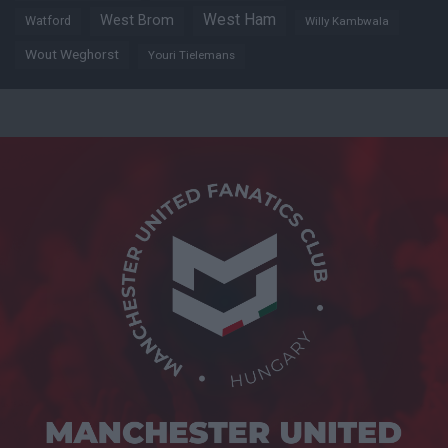
West Ham
West Brom
Watford
Willy Kambwala
Wout Weghorst
Youri Tielemans