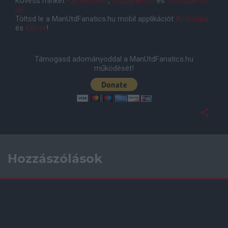
Kövess minket
Facebookon
,
Instagramon
és
YouTube-on
is!
Töltsd le a ManUtdFanatics.hu mobil applikációt
Androidra
és
iOS-re
!
Támogasd adományoddal a ManUtdFanatics.hu
működését!
Hozzászólások