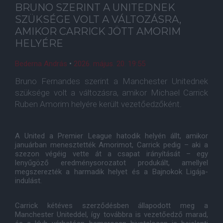
BRUNO SZERINT A UNITEDNEK
SZÜKSÉGE VOLT A VÁLTOZÁSRA,
AMIKOR CARRICK JÖTT AMORIM
HELYÉRE
Bederna András
•
2026. május. 20. 19:55
Bruno Fernandes szerint a Manchester Unitednek
szüksége volt a változásra, amikor Michael Carrick
Ruben Amorim helyére került vezetőedzőként.
A United a Premier League hatodik helyén állt, amikor
januárban menesztették Amorimot, Carrick pedig – aki a
szezon végéig vette át a csapat irányítását – egy
lenyűgöző eredménysorozatot produkált, amellyel
megszerezték a harmadik helyet és a Bajnokok Ligája-
indulást.
Carrick kétéves szerződésben állapodott meg a
Manchester Uniteddel, így továbbra is vezetőedző marad,