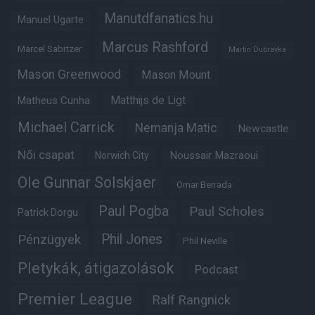
Manutdfanatics.hu
Manuel Ugarte
Marcus Rashford
Marcel Sabitzer
Martin Dubravka
Mason Greenwood
Mason Mount
Matheus Cunha
Matthijs de Ligt
Michael Carrick
Nemanja Matic
Newcastle
Női csapat
Noussair Mazraoui
Norwich City
Ole Gunnar Solskjaer
Omar Berrada
Paul Pogba
Paul Scholes
Patrick Dorgu
Phil Jones
Pénzügyek
Phil Neville
Pletykák, átigazolások
Podcast
Premier League
Ralf Rangnick