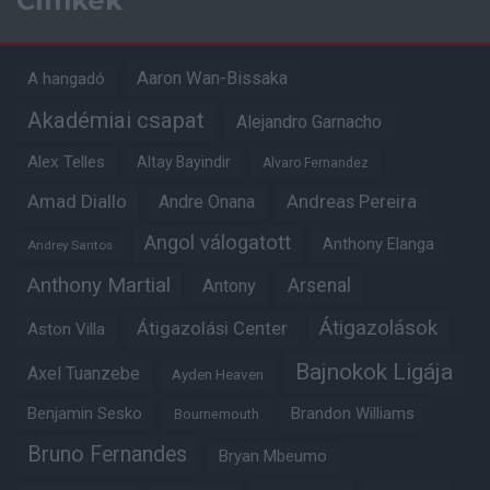
Címkék
Aaron Wan-Bissaka
A hangadó
Akadémiai csapat
Alejandro Garnacho
Alex Telles
Altay Bayindir
Alvaro Fernandez
Amad Diallo
Andre Onana
Andreas Pereira
Angol válogatott
Anthony Elanga
Andrey Santos
Anthony Martial
Arsenal
Antony
Átigazolások
Átigazolási Center
Aston Villa
Bajnokok Ligája
Axel Tuanzebe
Ayden Heaven
Benjamin Sesko
Brandon Williams
Bournemouth
Bruno Fernandes
Bryan Mbeumo