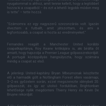
nyugalommal is ahhoz, amit tennie kellett, hogy a legtöbbet
hozza ki a csapatból – és ezt a lehető legjobb módon meg
is tette" – tette hozzá.
"Számomra ez egy nagyszerű szezonzárás volt. Igazán
élveztem a futballt, amit játszottam, és ami a
legfontosabb, a csapat is hozta az eredményeket."
Fernandes reagált a Manchester United korábbi
csapatkapitánya, Roy Keane kritikájára is, aki bírálta őt
amiatt, hogy hajszolja a Premier League gólpasszrekordját.
A portugál középpályás hangsúlyozta, hogy számára
mindig a csapat az első.
A jelenlegi United-kapitány Bryan Mbeumonak készítette
elő a harmadik gólt a Nottingham Forest elleni vasárnapi,
3–2-es győzelem során, ezzel megszerezte idénybeli 20.
gólpasszát, és így az utolsó fordulóban, Brightonban
lehetősége nyílik megdönteni Thierry Henry és Kevin De
Bruyne rekordját.