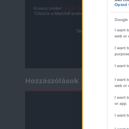
Opted 
Kövess minket
Facebookon
,
Instagramon
és
YouT
Töltsd le a ManUtdFanatics.hu mobil applikációt
An
Google 
I want t
Támogasd adományoddal a 
web or d
I want t
purpose
I want 
Hozzászólások
I want t
web or d
I want t
or app.
I want t
I want t