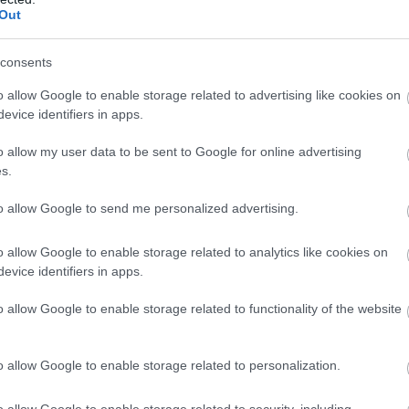
Out
ube-on is!
droidra
és
iOS-re
!
consents
o allow Google to enable storage related to advertising like cookies on
ManUtdFanatics.hu működését!
evice identifiers in apps.
o allow my user data to be sent to Google for online advertising
s.
to allow Google to send me personalized advertising.
o allow Google to enable storage related to analytics like cookies on
evice identifiers in apps.
o allow Google to enable storage related to functionality of the website
o allow Google to enable storage related to personalization.
o allow Google to enable storage related to security, including