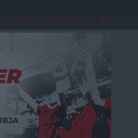
ldal
Regisztráció
Elfelejtett jelszó