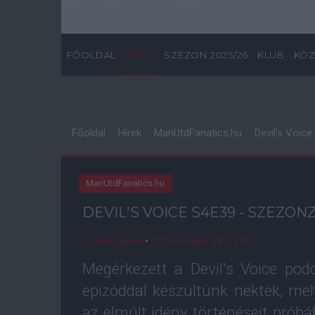
FŐOLDAL
HÍREK
SZEZON 2025/26
KLUB
KÖZ
Főoldal
Hírek
ManUtdFanatics.hu
Devil's Voic
ManUtdFanatics.hu
DEVIL'S VOICE S4E39 - SZEZONZ
Czene Dániel
•
2026. május. 28. 12:00
Megérkezett a Devil's Voice podc
epizóddal készültünk nektek, mel
az elmúlt idény történéseit prób