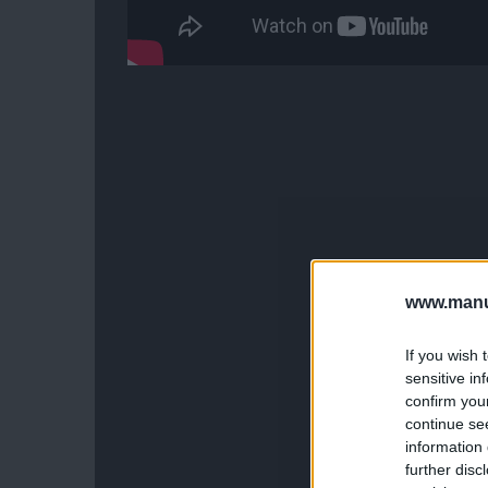
www.manut
If you wish 
sensitive in
confirm you
continue se
information 
further disc