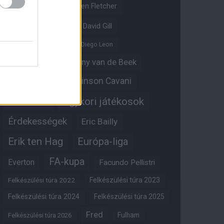
Crystal Palace
Darren Fletcher
David De Gea
David Gill
Dean Henderson
Diego Leon
Diogo Dalot
Donny van de Beek
Edinson Cavani
Ed Woodward
Egykori játékosok
Edzői stáb
Érdekességek
Eric Bailly
Erik ten Hag
Európa-liga
FA-kupa
Everton
Facundo Pellistri
Felkészülési túra 2022
Felkészülési túra 2023
Felkészülési túra 2024
Felkészülési túra 2025
Fred
Fulham
Felkészülési túra 2026