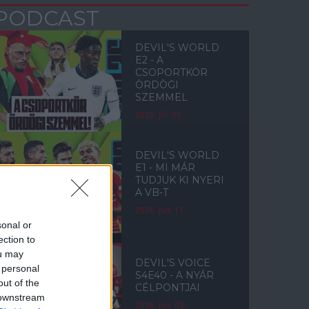
PODCAST
DEVIL'S WORLD
E2 - A
CSOPORTKÖR
ÖRDÖGI
SZEMMEL
2026. júl. 05.
DEVIL'S WORLD
E1 - MI MÁR
TUDJUK KI NYERI
A VB-T
2026. jún. 11.
sonal or
ection to
ou may
DEVIL'S VOICE
 personal
S4E40 - A NYÁR
out of the
CÉLPONTJAI
 downstream
2026. jún. 02.