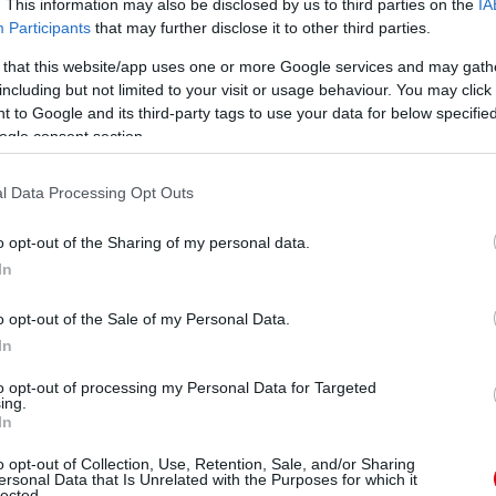
. This information may also be disclosed by us to third parties on the
IA
Participants
that may further disclose it to other third parties.
 that this website/app uses one or more Google services and may gath
including but not limited to your visit or usage behaviour. You may click 
 to Google and its third-party tags to use your data for below specifi
ogle consent section.
l Data Processing Opt Outs
o opt-out of the Sharing of my personal data.
el Carrick, Jaap Stam, Antonio Valencia, Phil Neville,
In
r Berbatov, Patrice Evra, Ryan Giggs
o opt-out of the Sale of my Personal Data.
In
to opt-out of processing my Personal Data for Targeted
p?id=61585441425864
ing.
In
ce_manutdfanatics?
o opt-out of Collection, Use, Retention, Sale, and/or Sharing
cshungary?_r=1&_t=ZN-92cuCHjxR7W
ersonal Data that Is Unrelated with the Purposes for which it
lected.