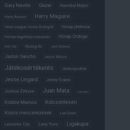
Gary Neville
Glazer
Hannibal Mejbri
Harry Maguire
Harry Amass
Hónap játékosa
Híres magyar Vörös Ördögök
Hónap Ördöge
Hónap legjobbja szavazás
Ifjúsági BL
Hull City
Jack Butland
Jadon Sancho
Jason Wilcox
Játékosértékelés
Játékosprofilok
Jesse Lingard
Jonny Evans
Juan Mata
Joshua Zirkzee
Karl Darlow
Kölcsönlesen
Kobbie Mainoo
Közös meccsnézések
Lee Grant
Ligakupa
Leny Yoro
Leicester City