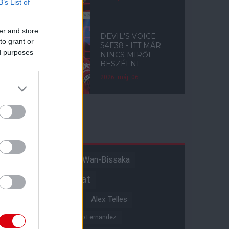
B’s List of
er and store
DEVIL'S VOICE
to grant or
S4E38 - ITT MÁR
ed purposes
NINCS MIRŐL
BESZÉLNI
2026. máj. 06.
Címkék
Aaron Wan-Bissaka
A hangadó
Akadémiai csapat
Alejandro Garnacho
Alex Telles
Altay Bayindir
Alvaro Fernandez