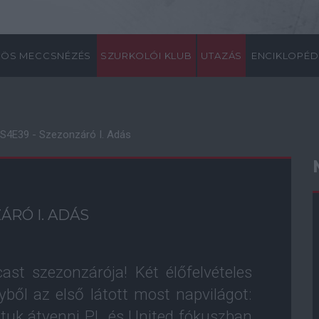
ÖS MECCSNÉZÉS
SZURKOLÓI KLUB
UTAZÁS
ENCIKLOPÉD
e S4E39 - Szezonzáró I. Adás
ÁRÓ I. ADÁS
ast szezonzárója! Két élőfelvételes
yből az első látott most napvilágot:
áltuk átvenni PL és United fókuszban