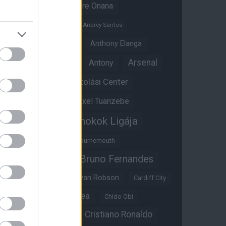
Amad Diallo
Andre Onana
Andreas Pereira
Andrey Santos
Angol válogatott
Anthony Elanga
Anthony Martial
Arsenal
Antony
Átigazolási Center
Aston Villa
Átigazolások
Axel Tuanzebe
Bajnokok Ligája
Ayden Heaven
Benjamin Sesko
Bournemouth
Bruno Fernandes
Brandon Williams
Bryan Mbeumo
Bryan Robson
Cardiff City
Casemiro
Chelsea
Chido Obi
Christian Eriksen
Cristiano Ronaldo