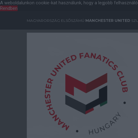
A weboldalunkon cookie-kat használunk, hogy a legjobb felhasználó
Rendben
MAGYARORSZÁG ELSŐSZÁMÚ
MANCHESTER UNITED
SZU