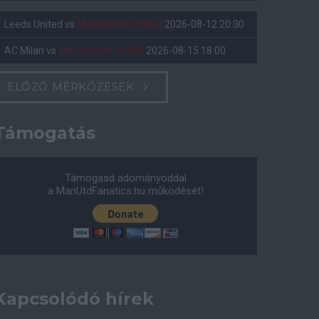
Leeds United
vs
Manchester United
2026-08-12 20:30
AC Milan
vs
Manchester United
2026-08-15 18:00
ELŐZŐ MÉRKŐZÉSEK
Támogatás
Támogasd adományoddal
a ManUtdFanatics.hu működését!
Kapcsolódó hírek