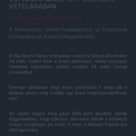
VÉTELÁRÁBAN
Lakner Péter
•
2026. június. 03. 08:15
A Manchester United megállapodott az Atalantaval
középpályásuk, Ederson leigazolásáról.
A Sky Sports News értesülései szerint a United előzetesen
34 millió fontot fizet a brazil játékosért, amely bizonyos
feltételek teljesülése esetén további 3.8 millió fonttal
növekedhet.
Ederson várhatóan négy éves szerződést ír majd alá a
klubbal, amely még további egy évvel meghosszabbítható
lesz.
Az ügylet végére még július előtt pont kerülhet, annak
függvényében, hogy Ederson sikeresen átesik a kötelező
orvosi vizsgálaton és ezzel ő lehet a Michael Carrick-éra
első igazolása.