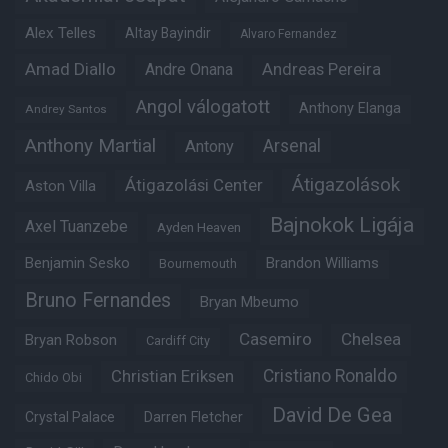
Alex Telles
Altay Bayindir
Alvaro Fernandez
Amad Diallo
Andre Onana
Andreas Pereira
Angol válogatott
Anthony Elanga
Andrey Santos
Anthony Martial
Arsenal
Antony
Átigazolások
Átigazolási Center
Aston Villa
Bajnokok Ligája
Axel Tuanzebe
Ayden Heaven
Benjamin Sesko
Brandon Williams
Bournemouth
Bruno Fernandes
Bryan Mbeumo
Casemiro
Chelsea
Bryan Robson
Cardiff City
Christian Eriksen
Cristiano Ronaldo
Chido Obi
David De Gea
Crystal Palace
Darren Fletcher