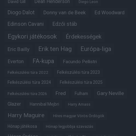
Dean Henderson
David Gill
Diego Leon
Diogo Dalot
Donny van de Beek
Ed Woodward
Edinson Cavani
Edzői stáb
Egykori játékosok
Érdekességek
Erik ten Hag
Európa-liga
Eric Bailly
FA-kupa
Everton
Facundo Pellistri
Felkészülési túra 2022
Felkészülési túra 2023
Felkészülési túra 2024
Felkészülési túra 2025
Fred
Gary Neville
Fulham
Felkészülési túra 2026
Glazer
Hannibal Mejbri
Harry Amass
Harry Maguire
Híres magyar Vörös Ördögök
Hónap játékosa
Hónap legjobbja szavazás