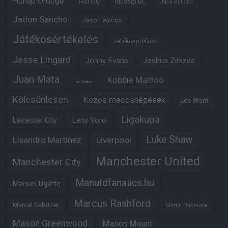
Hónap Ördöge
Ifjúsági BL
Hull City
Jack Butland
Jadon Sancho
Jason Wilcox
Játékosértékelés
Játékosprofilok
Jesse Lingard
Jonny Evans
Joshua Zirkzee
Juan Mata
Kobbie Mainoo
Karl Darlow
Kölcsönlesen
Közös meccsnézések
Lee Grant
Ligakupa
Leny Yoro
Leicester City
Luke Shaw
Lisandro Martinez
Liverpool
Manchester United
Manchester City
Manutdfanatics.hu
Manuel Ugarte
Marcus Rashford
Marcel Sabitzer
Martin Dubravka
Mason Greenwood
Mason Mount