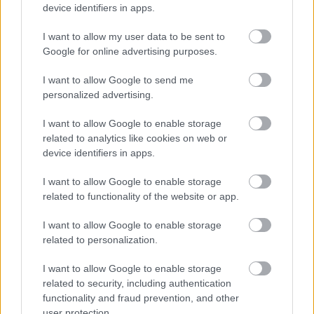
AC Milan
vs
Manchester United
2026-08-15 18:00
device identifiers in apps.
I want to allow my user data to be sent to
ELŐZŐ MÉRKŐZÉSEK
Google for online advertising purposes.
I want to allow Google to send me
Támogatás
personalized advertising.
I want to allow Google to enable storage
Támogasd adományoddal
related to analytics like cookies on web or
a ManUtdFanatics.hu működését!
device identifiers in apps.
I want to allow Google to enable storage
related to functionality of the website or app.
I want to allow Google to enable storage
related to personalization.
Kapcsolódó hírek
I want to allow Google to enable storage
related to security, including authentication
PLETYKÁK, ÁTIGAZOLÁSOK
functionality and fraud prevention, and other
user protection.