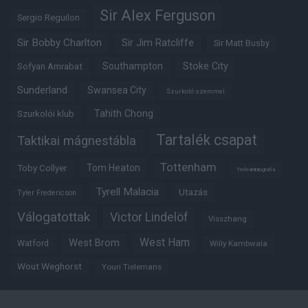
Sir Alex Ferguson
Sergio Reguilon
Sir Bobby Charlton
Sir Jim Ratcliffe
Sir Matt Busby
Southampton
Stoke City
Sofyan Amrabat
Sunderland
Swansea City
Szurkoló szemmel
Tahith Chong
Szurkolói klub
Tartalék csapat
Taktikai mágnestábla
Tottenham
Tom Heaton
Toby Collyer
Trófeabibliográfia
Tyrell Malacia
Utazás
Tyler Fredericson
Válogatottak
Victor Lindelöf
Visszhang
West Ham
West Brom
Watford
Willy Kambwala
Wout Weghorst
Youri Tielemans