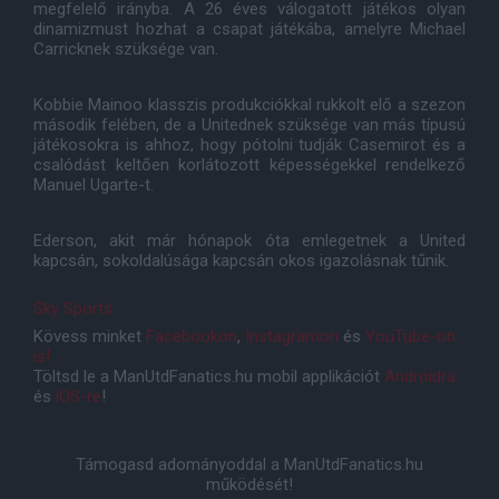
megfelelő irányba. A 26 éves válogatott játékos olyan
dinamizmust hozhat a csapat játékába, amelyre Michael
Carricknek szüksége van.
Kobbie Mainoo klasszis produkciókkal rukkolt elő a szezon
második felében, de a Unitednek szüksége van más típusú
játékosokra is ahhoz, hogy pótolni tudják Casemirot és a
csalódást keltően korlátozott képességekkel rendelkező
Manuel Ugarte-t.
Ederson, akit már hónapok óta emlegetnek a United
kapcsán, sokoldalúsága kapcsán okos igazolásnak tűnik.
Sky Sports
Kövess minket
Facebookon
,
Instagramon
és
YouTube-on
is!
Töltsd le a ManUtdFanatics.hu mobil applikációt
Androidra
és
iOS-re
!
Támogasd adományoddal a ManUtdFanatics.hu
működését!