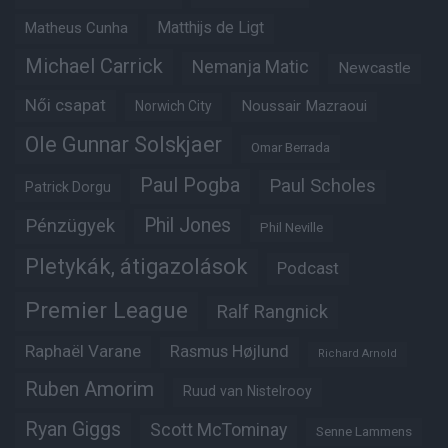
Matheus Cunha
Matthijs de Ligt
Michael Carrick
Nemanja Matic
Newcastle
Női csapat
Noussair Mazraoui
Norwich City
Ole Gunnar Solskjaer
Omar Berrada
Paul Pogba
Paul Scholes
Patrick Dorgu
Phil Jones
Pénzügyek
Phil Neville
Pletykák, átigazolások
Podcast
Premier League
Ralf Rangnick
Raphaël Varane
Rasmus Højlund
Richard Arnold
Ruben Amorim
Ruud van Nistelrooy
Ryan Giggs
Scott McTominay
Senne Lammens