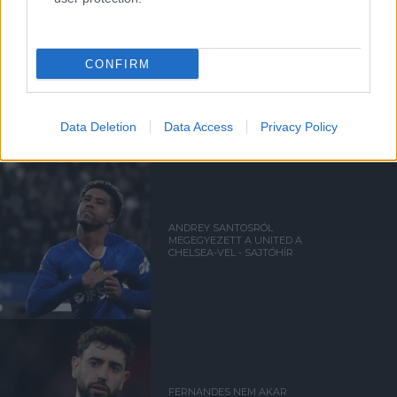
CONFIRM
ELŐREHALADOTT
TÁRGYALÁSOKAT FOLYTAT A
UNITED TIELEMANSRÓL
Data Deletion
Data Access
Privacy Policy
ANDREY SANTOSRÓL
MEGEGYEZETT A UNITED A
CHELSEA-VEL - SAJTÓHÍR
FERNANDES NEM AKAR