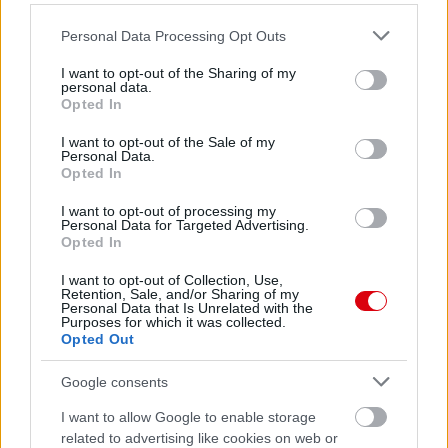
Please note that this website/app uses one or more Google
Personal Data Processing Opt Outs
services and may gather and store information including but
not limited to your visit or usage behaviour. You may click to
I want to opt-out of the Sharing of my
personal data.
grant or deny consent to Google and its third-party tags to
Opted In
use your data for below specified purposes in below Google
consent section.
I want to opt-out of the Sale of my
Meccs Center
Personal Data.
Opted In
I want to opt-out of processing my
Paris Saint-Germain
vs
Personal Data for Targeted Advertising.
Opted In
Manchester United
I want to opt-out of Collection, Use,
Retention, Sale, and/or Sharing of my
Felkészülési szezon 4. mérkőzés
Personal Data that Is Unrelated with the
Nya Ullevi, Göteborg
Purposes for which it was collected.
2026-08-08 17:00
Opted Out
Google consents
I want to allow Google to enable storage
Leeds United
vs
Manchester United
2026-08-12 20:30
related to advertising like cookies on web or