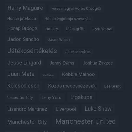
Harry Maguire
Híres magyar Vörös Ördögök
Hónap játékosa
Hónap legjobbja szavazás
Hónap Ördöge
Ifjúsági BL
Hull City
Jack Butland
Jadon Sancho
Jason Wilcox
Játékosértékelés
Játékosprofilok
Jesse Lingard
Jonny Evans
Joshua Zirkzee
Juan Mata
Kobbie Mainoo
Karl Darlow
Kölcsönlesen
Közös meccsnézések
Lee Grant
Ligakupa
Leny Yoro
Leicester City
Luke Shaw
Lisandro Martinez
Liverpool
Manchester United
Manchester City