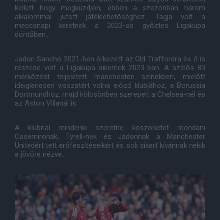
kellett hogy megküzdjön, ebben a szezonban három
alkalommal jutott játéklehetőséghez. Tagja volt a
meccsnapi keretnek a 2023-as győztes Ligakupa
döntőben.
Jadon Sancho 2021-ben érkezett az Old Traffordra és ő is
részese volt a Ligakupa sikernek 2023-ban. A szélős 83
mérkőzést teljesített manchesteri színekben, mielőtt
ideiglenesen visszatért volna előző klubjához, a Borussia
Dortmundhoz, majd kölcsönben szerepelt a Chelsea-nél és
az Aston Villanál is.
A klubnál mindenki szeretne köszönetet mondani
Casemironak, Tyrell-nek és Jadonnak a Manchester
Unitedért tett erőfeszítéseikért és sok sikert kívánnak nekik
a jövőre nézve.