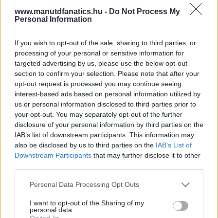
www.manutdfanatics.hu -
Do Not Process My
Personal Information
If you wish to opt-out of the sale, sharing to third parties, or
processing of your personal or sensitive information for
targeted advertising by us, please use the below opt-out
section to confirm your selection. Please note that after your
opt-out request is processed you may continue seeing
interest-based ads based on personal information utilized by
us or personal information disclosed to third parties prior to
your opt-out. You may separately opt-out of the further
disclosure of your personal information by third parties on the
IAB’s list of downstream participants. This information may
also be disclosed by us to third parties on the
IAB’s List of
Downstream Participants
that may further disclose it to other
third parties.
Meccs Center
Please note that this website/app uses one or more Google
Personal Data Processing Opt Outs
services and may gather and store information including but
not limited to your visit or usage behaviour. You may click to
I want to opt-out of the Sharing of my
Leeds United
vs
Manchester
personal data.
grant or deny consent to Google and its third-party tags to
Opted In