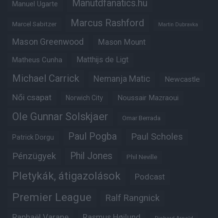
Manutdfanatics.hu
Manuel Ugarte
Marcus Rashford
Marcel Sabitzer
Martin Dubravka
Mason Greenwood
Mason Mount
Matthijs de Ligt
Matheus Cunha
Michael Carrick
Nemanja Matic
Newcastle
Női csapat
Noussair Mazraoui
Norwich City
Ole Gunnar Solskjaer
Omar Berrada
Paul Pogba
Paul Scholes
Patrick Dorgu
Phil Jones
Pénzügyek
Phil Neville
Pletykák, átigazolások
Podcast
Premier League
Ralf Rangnick
Raphaël Varane
Rasmus Højlund