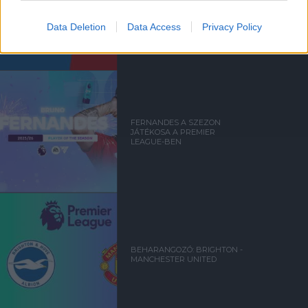
BRIGHTON & HOVE ALBION
0-3 MANCHESTER UNITED
Data Deletion
Data Access
Privacy Policy
FERNANDES A SZEZON
JÁTÉKOSA A PREMIER
LEAGUE-BEN
BEHARANGOZÓ: BRIGHTON -
MANCHESTER UNITED