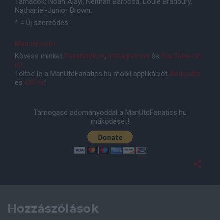
Támadók: Noah Ajayi, Neithan Barbosa, Louie Bradbury,
Nathaniel-Junior Brown.
* = Új szerződés.
Manutd.com
Kövess minket
Facebookon
,
Instagramon
és
YouTube-on
is!
Töltsd le a ManUtdFanatics.hu mobil applikációt
Androidra
és
iOS-re
!
Támogasd adományoddal a ManUtdFanatics.hu
működését!
Hozzászólások