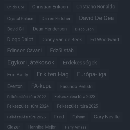
Christian Eriksen
Cristiano Ronaldo
Chido Obi
David De Gea
Crystal Palace
Darren Fletcher
Dean Henderson
David Gill
Diego Leon
Diogo Dalot
Donny van de Beek
Ed Woodward
Edinson Cavani
Edzői stáb
Egykori játékosok
Érdekességek
Erik ten Hag
Európa-liga
Eric Bailly
FA-kupa
Everton
Facundo Pellistri
Felkészülési túra 2022
Felkészülési túra 2023
Felkészülési túra 2024
Felkészülési túra 2025
Fred
Gary Neville
Felkészülési túra 2026
Fulham
Glazer
Hannibal Mejbri
Harry Amass