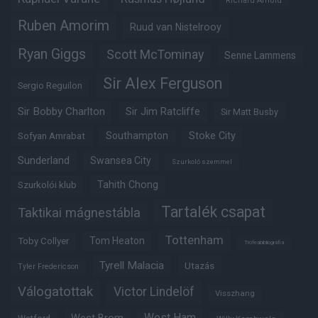
Richard Arnold
Ruben Amorim
Ruud van Nistelrooy
Ryan Giggs
Scott McTominay
Senne Lammens
Sir Alex Ferguson
Sergio Reguilon
Sir Bobby Charlton
Sir Jim Ratcliffe
Sir Matt Busby
Southampton
Stoke City
Sofyan Amrabat
Sunderland
Swansea City
Szurkoló szemmel
Tahith Chong
Szurkolói klub
Tartalék csapat
Taktikai mágnestábla
Tottenham
Tom Heaton
Toby Collyer
Trófeabibliográfia
Tyrell Malacia
Utazás
Tyler Fredericson
Válogatottak
Victor Lindelöf
Visszhang
West Ham