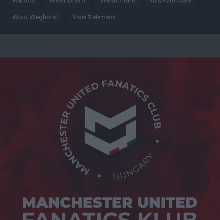
West Brom
Watford
Willy Kambwala
Wout Weghorst
Youri Tielemans