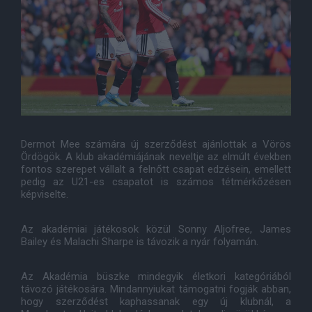
Dermot Mee számára új szerződést ajánlottak a Vörös
Ördögök. A klub akadémiájának neveltje az elmúlt években
fontos szerepet vállalt a felnőtt csapat edzésein, emellett
pedig az U21-es csapatot is számos tétmérkőzésen
képviselte.
Az akadémiai játékosok közül Sonny Aljofree, James
Bailey és Malachi Sharpe is távozik a nyár folyamán.
Az Akadémia büszke mindegyik életkori kategóriából
távozó játékosára. Mindannyiukat támogatni fogják abban,
hogy szerződést kaphassanak egy új klubnál, a