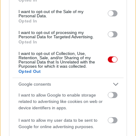
use your data for below specified purposes in below Google
United
consent section.
I want to opt-out of the Sale of my
Personal Data.
Felkészülési szezon 5. mérkőzés
Opted In
Croke Park, Dublin
2026-08-12 20:30
I want to opt-out of processing my
Personal Data for Targeted Advertising.
Opted In
1 nap 23 óra 30 perc 13 másodperc
I want to opt-out of Collection, Use,
Retention, Sale, and/or Sharing of my
AC Milan
vs
Manchester United
2026-08-15 18:00
Personal Data that Is Unrelated with the
Purposes for which it was collected.
Opted Out
ELŐZŐ MÉRKŐZÉSEK
Google consents
Támogatás
I want to allow Google to enable storage
related to advertising like cookies on web or
device identifiers in apps.
Támogasd adományoddal
I want to allow my user data to be sent to
a ManUtdFanatics.hu működését!
Google for online advertising purposes.