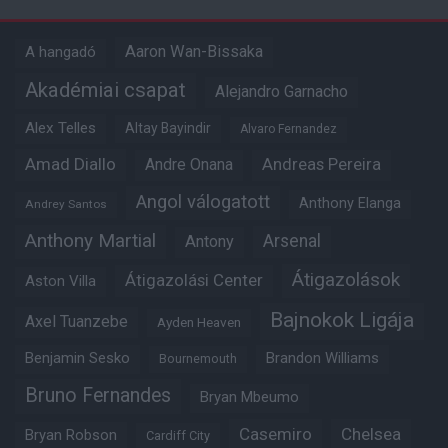
Aaron Wan-Bissaka
A hangadó
Akadémiai csapat
Alejandro Garnacho
Alex Telles
Altay Bayindir
Alvaro Fernandez
Amad Diallo
Andre Onana
Andreas Pereira
Angol válogatott
Anthony Elanga
Andrey Santos
Anthony Martial
Arsenal
Antony
Átigazolások
Átigazolási Center
Aston Villa
Bajnokok Ligája
Axel Tuanzebe
Ayden Heaven
Benjamin Sesko
Brandon Williams
Bournemouth
Bruno Fernandes
Bryan Mbeumo
Casemiro
Chelsea
Bryan Robson
Cardiff City