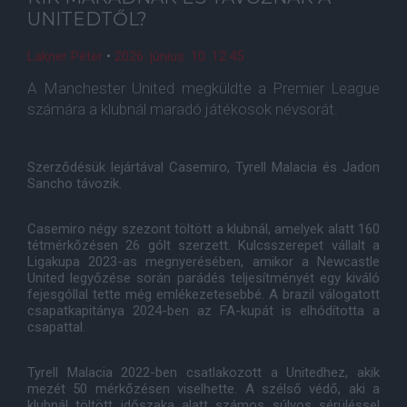
UNITEDTŐL?
Lakner Péter
•
2026. június. 10. 12:45
A Manchester United megküldte a Premier League
számára a klubnál maradó játékosok névsorát.
Szerződésük lejártával Casemiro, Tyrell Malacia és Jadon
Sancho távozik.
Casemiro négy szezont töltött a klubnál, amelyek alatt 160
tétmérkőzésen 26 gólt szerzett. Kulcsszerepet vállalt a
Ligakupa 2023-as megnyerésében, amikor a Newcastle
United legyőzése során parádés teljesítményét egy kiváló
fejesgóllal tette még emlékezetesebbé. A brazil válogatott
csapatkapitánya 2024-ben az FA-kupát is elhódította a
csapattal.
Tyrell Malacia 2022-ben csatlakozott a Unitedhez, akik
mezét 50 mérkőzésen viselhette. A szélső védő, aki a
klubnál töltött időszaka alatt számos súlyos sérüléssel