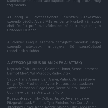
Manchester Uniteddel való kapcsolatuk pedig örökké meg
fog maradni.
Az eddig a Professzionális Fejlesztési Szakaszban
szereplő védők, Albert Mills és Dante Plunkett várhatóan
első felnőtt profi szerződésüket köthetik majd meg a
Uniteddel júliusban.
A Premier League számára benyújtott maradók listáján
szereplő játékosok mindegyike élő szerződéssel
rendelkezik a klubbal.
A-SZEKCIÓ (JÚNIUS 30-ÁN 24 ÉV ALATTIAK)
Kapusok: Elyh Harrison, Solomon Honor, Senne Lammens,
Dermot Mee*, Will Murdock, Radek Vitek.
Védők: Harry Amass, Dan Armer, Patrick Chinazaekpere
Dorgu, Tyler Fredricson, Ayden Heaven, Louis Jackson,
Jaydan Kamason, Diego Leon, Reece Munro, Habeeb
Ogunneye, James Overy, Leny Yoro.
Középpályások: Toby Collyer, Jacob Devaney, Jayce
Fitzgerald, Jack Fletcher, Tyler Fletcher, Dan Gore, Amir
Ibragimov, Sekou Kone, Kobbie Mainoo, Finley McAllister,