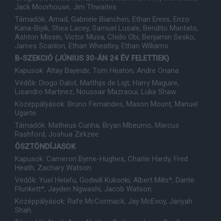
Jack Moorhouse, Jim Thwaites.
Támadók: Amad, Gabriele Biancheri, Ethan Ennis, Enzo
Kana-Biyik, Shea Lacey, Samuel Lusale, Bendito Mantato,
Ashton Missin, Victor Musa, Chido Obi, Benjamin Sesko,
James Scanlon, Ethan Wheatley, Ethan Williams.
B-SZEKCIÓ (JÚNIUS 30-ÁN 24 ÉV FELETTIEK)
Kapusok: Altay Bayindir, Tom Heaton, Andre Onana.
Védők: Diogo Dalot, Matthijs de Ligt, Harry Maguire,
Lisandro Martinez, Noussair Mazraoui, Luke Shaw.
Középpályások: Bruno Fernandes, Mason Mount, Manuel
Ugarte.
Támadók: Matheus Cunha, Bryan Mbeumo, Marcus
Rashford, Joshua Zirkzee.
ÖSZTÖNDÍJASOK
Kapusok: Cameron Byrne-Hughes, Charlie Hardy, Fred
Heath, Zachary Watson.
Védők: Yuel Helafu, Godwill Kukonki, Albert Mills*, Dante
Plunkett*, Jayden Ngwashi, Jacob Watson.
Középpályások: Rafe McCormack, Jay McEvoy, Jariyah
Shah.