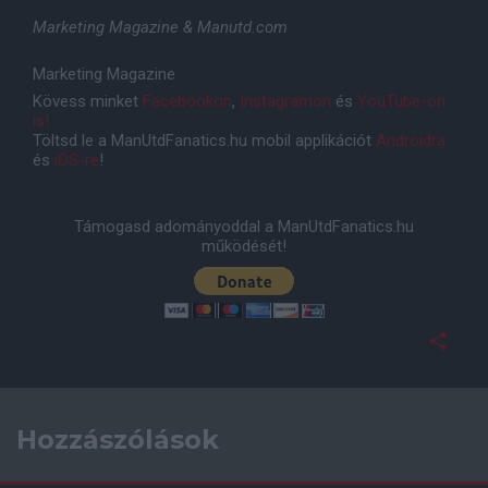
Marketing Magazine & Manutd.com
Marketing Magazine
Kövess minket
Facebookon
,
Instagramon
és
YouTube-on
is!
Töltsd le a ManUtdFanatics.hu mobil applikációt
Androidra
és
iOS-re
!
Támogasd adományoddal a ManUtdFanatics.hu
működését!
Hozzászólások