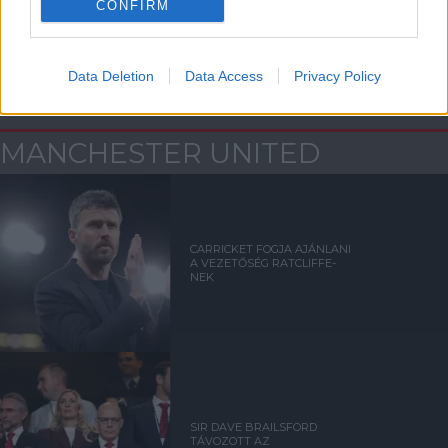
CONFIRM
Data Deletion
Data Access
Privacy Policy
Kapcsolódó hírek
MANCHESTER UNITED
CARRICKET FOGJA AJÁNLANI
A VEZETŐSÉG RATCLIFFE-
NEK
SIR DAVE BRAILSFORD
TÁVOZOTT AZ