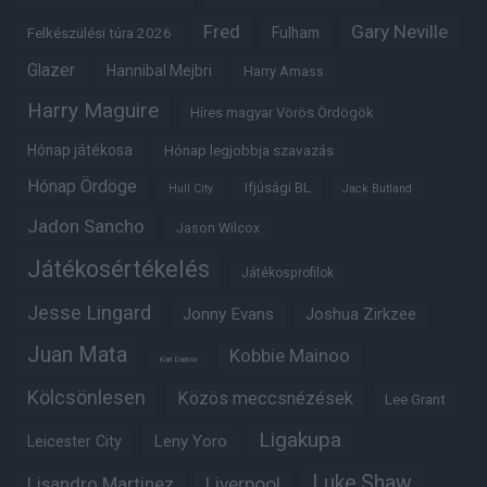
Fred
Gary Neville
Fulham
Felkészülési túra 2026
Glazer
Hannibal Mejbri
Harry Amass
Harry Maguire
Híres magyar Vörös Ördögök
Hónap játékosa
Hónap legjobbja szavazás
Hónap Ördöge
Ifjúsági BL
Hull City
Jack Butland
Jadon Sancho
Jason Wilcox
Játékosértékelés
Játékosprofilok
Jesse Lingard
Jonny Evans
Joshua Zirkzee
Juan Mata
Kobbie Mainoo
Karl Darlow
Kölcsönlesen
Közös meccsnézések
Lee Grant
Ligakupa
Leny Yoro
Leicester City
Luke Shaw
Lisandro Martinez
Liverpool