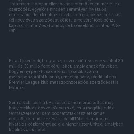
Tottenham Hotspur elleni bajnoki mérkõzésen már él-e a
szerzõdés, egyelõre nincsen semmilyen hivatalos
információ, de a klubhoz közel álló források szerint a két
fél négy éves szerzõdést kötött, amelyért "több pénzt
kapnak, mint a Vodafonetól, de kevesebbet, mint az AIG-
tõl".
Ez azt jelentheti, hogy a szponzoráció összege valahol 30
milli ós 50 millió font körül lehet, amely annak fényében,
hogy ennyi pénzt csak a klub második számú
mezszponzorától kapnak, rengeteg pénz, ráadásul sok
Premier League klub mezszponzorációs szerzõdését is
lekörözi.
Sem a klub, sem a DHL részérõl nem erõsítették meg,
hogy mekkora összegrõl van szó, és a megállapodás
természetérérõl sem bocsátottak részleteket az
érdeklõdök rendelkezésére, de állítólag hamarosan
hivatalos közleményt ad ki a Manchester United, amelyben
bejelntik az üzletet.