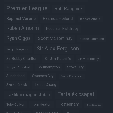
Premier League
Ralf Rangnick
Raphaël Varane
Rasmus Højlund
Richard Arnold
Ruben Amorim
Ruud van Nistelrooy
Ryan Giggs
Scott McTominay
Senne Lammens
Sir Alex Ferguson
Sergio Reguilon
Sir Bobby Charlton
Sir Jim Ratcliffe
Sir Matt Busby
Southampton
Stoke City
Sofyan Amrabat
Sunderland
Swansea City
Szurkoló szemmel
Tahith Chong
Szurkolói klub
Tartalék csapat
Taktikai mágnestábla
Tottenham
Tom Heaton
Toby Collyer
Trófeabibliográfia