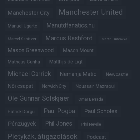
Manchester United
Manchester City
Manutdfanatics.hu
Manuel Ugarte
Marcus Rashford
Marcel Sabitzer
Martin Dubravka
Mason Greenwood
Mason Mount
Matheus Cunha
Matthijs de Ligt
Michael Carrick
Nemanja Matic
Newcastle
Női csapat
Noussair Mazraoui
Norwich City
Ole Gunnar Solskjaer
Omar Berrada
Paul Pogba
Paul Scholes
Patrick Dorgu
Phil Jones
Pénzügyek
Phil Neville
Pletykák, átigazolások
Podcast