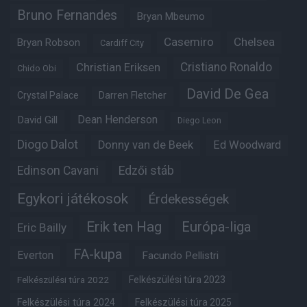
Bruno Fernandes
Bryan Mbeumo
Casemiro
Chelsea
Bryan Robson
Cardiff City
Christian Eriksen
Cristiano Ronaldo
Chido Obi
David De Gea
Crystal Palace
Darren Fletcher
Dean Henderson
David Gill
Diego Leon
Diogo Dalot
Donny van de Beek
Ed Woodward
Edinson Cavani
Edzői stáb
Egykori játékosok
Érdekességek
Erik ten Hag
Európa-liga
Eric Bailly
FA-kupa
Everton
Facundo Pellistri
Felkészülési túra 2022
Felkészülési túra 2023
Felkészülési túra 2024
Felkészülési túra 2025