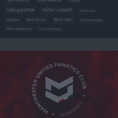
Tyrell Malacia
Utazás
Tyler Fredericson
Válogatottak
Victor Lindelöf
Visszhang
West Ham
West Brom
Watford
Willy Kambwala
Wout Weghorst
Youri Tielemans