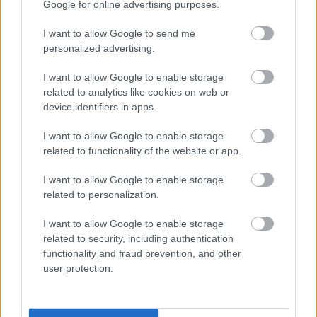
United
Google for online advertising purposes.
Felkészülési szezon 5. mérkőzés
I want to allow Google to send me
Croke Park, Dublin
personalized advertising.
2026-08-12 20:30
I want to allow Google to enable storage
3 nap 4 óra 5 perc 43 másodperc
related to analytics like cookies on web or
device identifiers in apps.
AC Milan
vs
Manchester United
2026-08-15 18:00
I want to allow Google to enable storage
related to functionality of the website or app.
ELŐZŐ MÉRKŐZÉSEK
I want to allow Google to enable storage
related to personalization.
Támogatás
I want to allow Google to enable storage
related to security, including authentication
functionality and fraud prevention, and other
Támogasd adományoddal
user protection.
a ManUtdFanatics.hu működését!