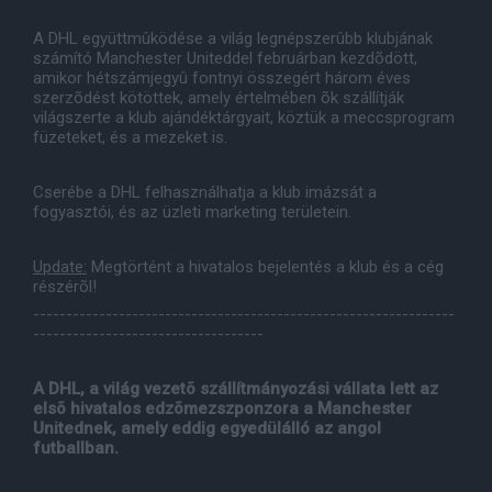
A DHL együttmûködése a világ legnépszerûbb klubjának
számító Manchester Uniteddel februárban kezdõdött,
amikor hétszámjegyû fontnyi összegért három éves
szerzõdést kötöttek, amely értelmében õk szállítják
világszerte a klub ajándéktárgyait, köztük a meccsprogram
füzeteket, és a mezeket is.
Cserébe a DHL felhasználhatja a klub imázsát a
fogyasztói, és az üzleti marketing területein.
Update:
Megtörtént a hivatalos bejelentés a klub és a cég
részérõl!
----------------------------------------------------------------
-----------------------------------
A DHL, a világ vezetõ szállítmányozási vállata lett az
elsõ hivatalos edzõmezszponzora a Manchester
Unitednek, amely eddig egyedülálló az angol
futballban.