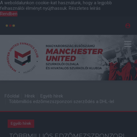
A weboldalunkon cookie-kat használunk, hogy a legjobb
felhasználói élményt nyújthassuk.
Részletes leírás
Rendben
Főoldal
Hírek
Egyéb hírek
Többmilliós edzõmezszponzori szerzõdés a DHL-lel
Egyéb hírek
TÖBBMILLIÓS EDZÕMEZSZPONZORI