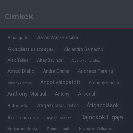
Címkék
Aaron Wan-Bissaka
A hangadó
Akadémiai csapat
Alejandro Garnacho
Alex Telles
Altay Bayindir
Alvaro Fernandez
Amad Diallo
Andre Onana
Andreas Pereira
Angol válogatott
Anthony Elanga
Andrey Santos
Anthony Martial
Arsenal
Antony
Átigazolások
Átigazolási Center
Aston Villa
Bajnokok Ligája
Axel Tuanzebe
Ayden Heaven
Benjamin Sesko
Brandon Williams
Bournemouth