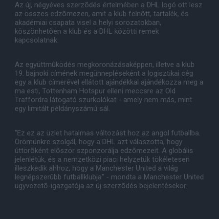
Az új, négyéves szerzõdés értelmében a DHL logó ott lesz
az összes edzõmezen, amit a klub felnõtt, tartalék, és
akadémiai csapata visel a helyi sorozatokban,
köszönhetõen a klub és a DHL közötti remek
kapcsolatnak.
Az együttmûködés megkoronázásaképpen, illetve a klub
19. bajnoki címének megünnepléseként a logisztikai cég
egy a klub címerével ellátott ajándékkal ajándékozza meg a
ma esti, Tottenham Hotspur elleni meccsre az Old
Traffordra látogató szurkolókat - amely nem más, mint
egy limitált példányszámú sál.
"Ez ez az üzlet hatalmas változást hoz az angol futballba.
Örömünkre szolgál, hogy a DHL azt válaszotta, hogy
úttörõként elõször szponzorálja edzõmezeit. A globális
jelenlétük, és a nemzetközi piaci helyzetük tökéletesen
illeszkedik ahhoz, hogy a Manchester United a világ
legnépszerûbb futballklubja" - mondta a Manchester United
ügyvezetõ-igazgatója az új szerzõdés bejelentésekor.