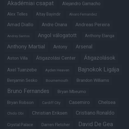
Akadémiai csapat
Alejandro Garnacho
Alex Telles
Altay Bayindir
Alvaro Fernandez
Amad Diallo
Andre Onana
Andreas Pereira
Angol válogatott
Anthony Elanga
Andrey Santos
Anthony Martial
Arsenal
Antony
Átigazolások
Átigazolási Center
Aston Villa
Bajnokok Ligája
Axel Tuanzebe
Ayden Heaven
Benjamin Sesko
Brandon Williams
Bournemouth
Bruno Fernandes
Bryan Mbeumo
Casemiro
Chelsea
Bryan Robson
Cardiff City
Christian Eriksen
Cristiano Ronaldo
Chido Obi
David De Gea
Crystal Palace
Darren Fletcher