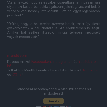
"Az a helyzet, hogy az észak-ír csapatban nem igazán van
olyan, aki képes bal bekket játszani jelenleg, viszont belsõ
védõbõl van néhány játékosunk - az az egyik legerõsebb
posztunk."
"Örülök, hogy a bal szélen szerepelhetek, mert így kicsit
gyakorolhatok a bal lábamra is. Az erõnlétemen is segít.
Amikor bal szélen játszok, mindig teljesen megviselt
vagyok meccs után."
manutd.com
Kövess minket
Facebookon
,
Instagramon
és
YouTube-on
is!
Töltsd le a ManUtdFanatics.hu mobil applikációt
Androidra
és
iOS-re
!
Támogasd adományoddal a ManUtdFanatics.hu
működését!