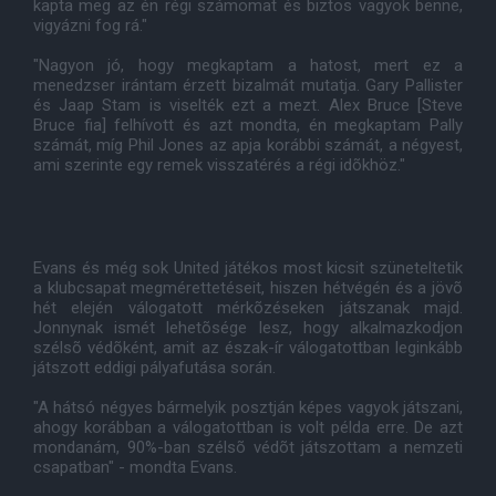
kapta meg az én régi számomat és biztos vagyok benne,
vigyázni fog rá."
"Nagyon jó, hogy megkaptam a hatost, mert ez a
menedzser irántam érzett bizalmát mutatja. Gary Pallister
és Jaap Stam is viselték ezt a mezt. Alex Bruce [Steve
Bruce fia] felhívott és azt mondta, én megkaptam Pally
számát, míg Phil Jones az apja korábbi számát, a négyest,
ami szerinte egy remek visszatérés a régi idõkhöz."
Evans és még sok United játékos most kicsit szüneteltetik
a klubcsapat megmérettetéseit, hiszen hétvégén és a jövõ
hét elején válogatott mérkõzéseken játszanak majd.
Jonnynak ismét lehetõsége lesz, hogy alkalmazkodjon
szélsõ védõként, amit az észak-ír válogatottban leginkább
játszott eddigi pályafutása során.
"A hátsó négyes bármelyik posztján képes vagyok játszani,
ahogy korábban a válogatottban is volt példa erre. De azt
mondanám, 90%-ban szélsõ védõt játszottam a nemzeti
csapatban" - mondta Evans.