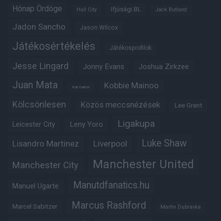
Hónap Ördöge
Ifjúsági BL
Hull City
Jack Butland
Jadon Sancho
Jason Wilcox
Játékosértékelés
Játékosprofilok
Jesse Lingard
Jonny Evans
Joshua Zirkzee
Juan Mata
Kobbie Mainoo
Karl Darlow
Kölcsönlesen
Közös meccsnézések
Lee Grant
Ligakupa
Leny Yoro
Leicester City
Luke Shaw
Lisandro Martinez
Liverpool
Manchester United
Manchester City
Manutdfanatics.hu
Manuel Ugarte
Marcus Rashford
Marcel Sabitzer
Martin Dubravka