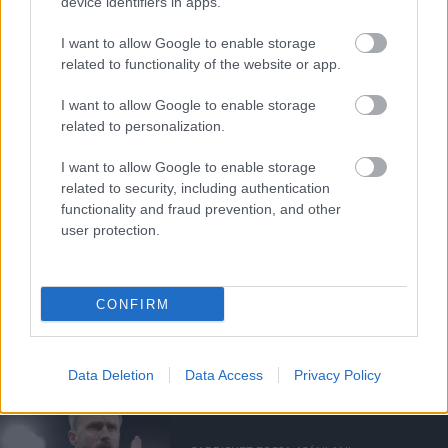
device identifiers in apps.
I want to allow Google to enable storage
Támogatás
related to functionality of the website or app.
I want to allow Google to enable storage
Támogasd adományoddal
related to personalization.
a ManUtdFanatics.hu működését!
I want to allow Google to enable storage
related to security, including authentication
functionality and fraud prevention, and other
user protection.
Kapcsolódó hírek
CONFIRM
MANCHESTER UNITED
Data Deletion
Data Access
Privacy Policy