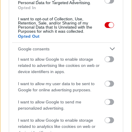
Personal Data for Targeted Advertising.
Opted In
Meccs Center
I want to opt-out of Collection, Use,
Retention, Sale, and/or Sharing of my
Personal Data that Is Unrelated with the
Purposes for which it was collected.
Opted Out
Paris Saint-Germain
vs
Manchester United
Google consents
I want to allow Google to enable storage
Felkészülési szezon 4. mérkőzés
Nya Ullevi, Göteborg
related to advertising like cookies on web or
2026-08-08 17:00
device identifiers in apps.
I want to allow my user data to be sent to
2 nap 6 óra 31 perc 14 másodperc
Google for online advertising purposes.
Leeds United
vs
Manchester United
2026-08-12 20:30
I want to allow Google to send me
personalized advertising.
AC Milan
vs
Manchester United
2026-08-15 18:00
I want to allow Google to enable storage
ELŐZŐ MÉRKŐZÉSEK
related to analytics like cookies on web or