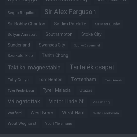
Sir Alex Ferguson
Sergio Reguilon
Sir Bobby Charlton
Sir Jim Ratcliffe
Sir Matt Busby
Southampton
Stoke City
Sofyan Amrabat
Sunderland
Swansea City
Szurkoló szemmel
Tahith Chong
Szurkolói klub
Tartalék csapat
Taktikai mágnestábla
Tottenham
Tom Heaton
Toby Collyer
Trófeabibliográfia
Tyrell Malacia
Utazás
Tyler Fredericson
Válogatottak
Victor Lindelöf
Visszhang
West Ham
West Brom
Watford
Willy Kambwala
Wout Weghorst
Youri Tielemans