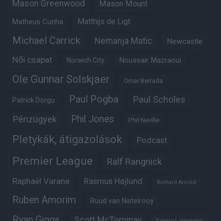
Mason Greenwood
Mason Mount
Matheus Cunha
Matthijs de Ligt
Michael Carrick
Nemanja Matic
Newcastle
Női csapat
Noussair Mazraoui
Norwich City
Ole Gunnar Solskjaer
Omar Berrada
Paul Pogba
Paul Scholes
Patrick Dorgu
Phil Jones
Pénzügyek
Phil Neville
Pletykák, átigazolások
Podcast
Premier League
Ralf Rangnick
Raphaël Varane
Rasmus Højlund
Richard Arnold
Ruben Amorim
Ruud van Nistelrooy
Ryan Giggs
Scott McTominay
Senne Lammens