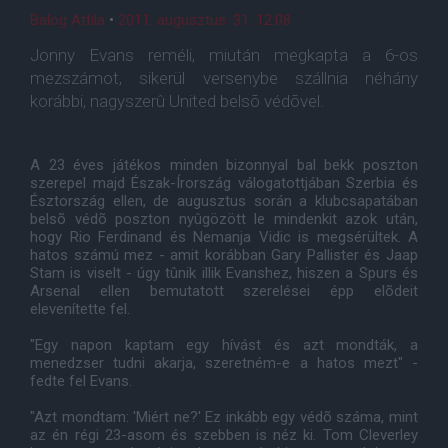
Balog Attila
•
2011. augusztus. 31. 12:08
Jonny Evans reméli, miután megkapta a 6-os
mezszámot, sikerül versenybe szállnia néhány
korábbi, nagyszerû United belsõ védõvel.
A 23 éves játékos minden bizonnyal bal bekk poszton
szerepel majd Észak-Írország válogatottjában Szerbia és
Észtország ellen, de augusztus során a klubcsapatában
belsõ védõ poszton nyûgözött le mindenkit azok után,
hogy Rio Ferdinand és Nemanja Vidic is megsérültek. A
hatos számú mez - amit korábban Gary Pallister és Jaap
Stam is viselt - úgy tûnik illik Evanshez, hiszen a Spurs és
Arsenal ellen bemutatott szerelései épp elõdeit
elevenítette fel.
"Egy napon kaptam egy hívást és azt mondták, a
menedzser tudni akarja, szeretném-e a hatos mezt" -
fedte fel Evans.
"Azt mondtam: 'Miért ne?' Ez inkább egy védõ száma, mint
az én régi 23-asom és szebben is néz ki. Tom Cleverley