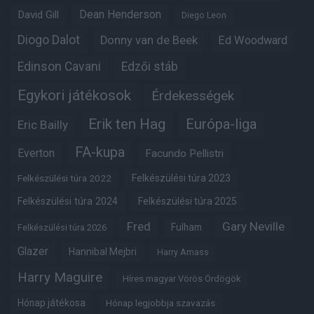
Dean Henderson
David Gill
Diego Leon
Diogo Dalot
Donny van de Beek
Ed Woodward
Edinson Cavani
Edzői stáb
Egykori játékosok
Érdekességek
Erik ten Hag
Európa-liga
Eric Bailly
FA-kupa
Everton
Facundo Pellistri
Felkészülési túra 2022
Felkészülési túra 2023
Felkészülési túra 2024
Felkészülési túra 2025
Fred
Gary Neville
Fulham
Felkészülési túra 2026
Glazer
Hannibal Mejbri
Harry Amass
Harry Maguire
Híres magyar Vörös Ördögök
Hónap játékosa
Hónap legjobbja szavazás