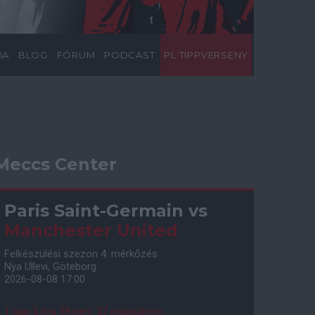
IA
BLOG
FÓRUM
PODCAST
PL TIPPVERSENY
Meccs Center
Paris Saint-Germain
vs
Manchester United
Felkészülési szezon 4. mérkőzés
Nya Ullevi, Göteborg
2026-08-08 17:00
1 nap 5 óra 59 perc 56 másodperc