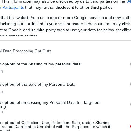
. This information may also be disclosed by us to third parties on the
IA
Participants
that may further disclose it to other third parties.
 that this website/app uses one or more Google services and may gath
including but not limited to your visit or usage behaviour. You may click 
 to Google and its third-party tags to use your data for below specifi
ogle consent section.
l Data Processing Opt Outs
o opt-out of the Sharing of my personal data.
In
o opt-out of the Sale of my Personal Data.
In
to opt-out of processing my Personal Data for Targeted
ing.
In
o opt-out of Collection, Use, Retention, Sale, and/or Sharing
ersonal Data that Is Unrelated with the Purposes for which it
lected.