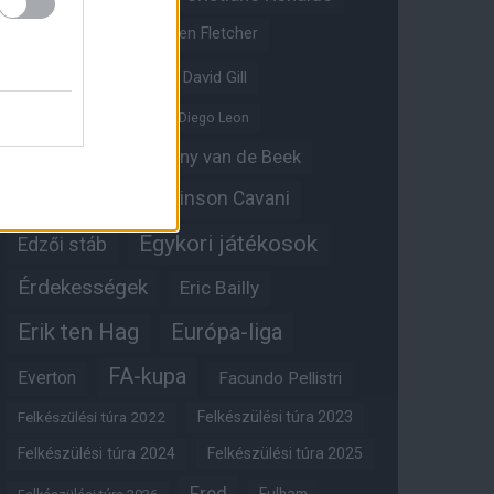
Crystal Palace
Darren Fletcher
David De Gea
David Gill
Dean Henderson
Diego Leon
Diogo Dalot
Donny van de Beek
Edinson Cavani
Ed Woodward
Egykori játékosok
Edzői stáb
Érdekességek
Eric Bailly
Erik ten Hag
Európa-liga
FA-kupa
Everton
Facundo Pellistri
Felkészülési túra 2022
Felkészülési túra 2023
Felkészülési túra 2024
Felkészülési túra 2025
Fred