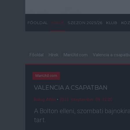
FŐOLDAL
HÍREK
SZEZON 2025/26
KLUB
KÖZ
Főoldal
Hírek
ManUtd.com
Valencia a csapatb
ManUtd.com
VALENCIA A CSAPATBAN
Balog Attila
•
2011. szeptember. 09. 12:20
A Bolton elleni, szombati bajnokir
tart.