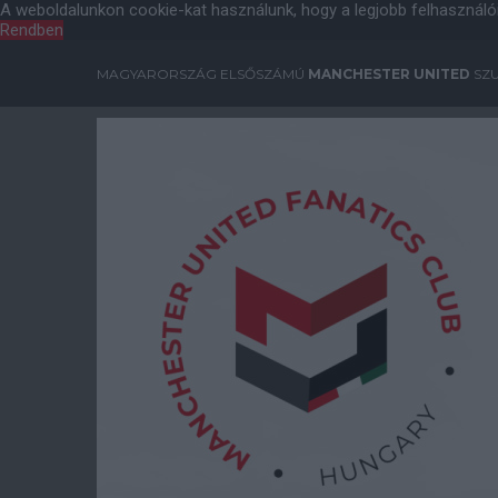
A weboldalunkon cookie-kat használunk, hogy a legjobb felhasználó
Rendben
MAGYARORSZÁG ELSŐSZÁMÚ
MANCHESTER UNITED
SZU