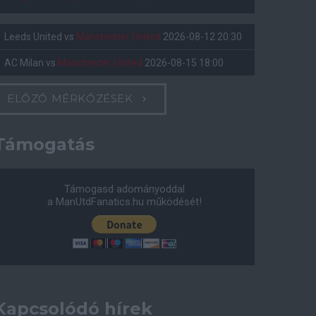
Leeds United
vs
Manchester United
2026-08-12 20:30
AC Milan
vs
Manchester United
2026-08-15 18:00
ELŐZŐ MÉRKŐZÉSEK
Támogatás
Támogasd adományoddal
a ManUtdFanatics.hu működését!
Kapcsolódó hírek