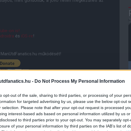
súlyos, mint gondoltuk, a jövõ héten megkezdheti az
ube-on is!
droidra
és
iOS-re
!
ManUtdFanatics.hu működését!
dfanatics.hu -
Do Not Process My Personal Information
to opt-out of the sale, sharing to third parties, or processing of your per
formation for targeted advertising by us, please use the below opt-out s
r selection. Please note that after your opt-out request is processed y
eing interest-based ads based on personal information utilized by us or
disclosed to third parties prior to your opt-out. You may separately opt-
losure of your personal information by third parties on the IAB’s list of