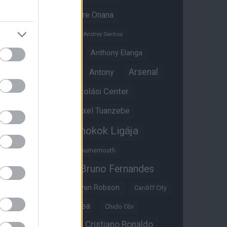
Amad Diallo
Andre Onana
Andreas Pereira
Andrey Santos
Angol válogatott
Anthony Elanga
Anthony Martial
Arsenal
Antony
Átigazolási Center
Aston Villa
Átigazolások
Axel Tuanzebe
Bajnokok Ligája
Ayden Heaven
Benjamin Sesko
Bournemouth
Bruno Fernandes
Brandon Williams
Bryan Mbeumo
Bryan Robson
Cardiff City
Casemiro
Chelsea
Chido Obi
Christian Eriksen
Cristiano Ronaldo