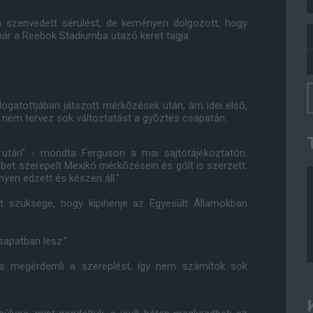
 szenvedett sérülést, de keményen dolgozott, hogy
mmár a Reebok Stadiumba utazó keret tagja.
ogatottjában játszott mérkõzések után, ám idei elsõ,
x nem tervez sok változtatást a gyõztes csapatán.
 után" - mondta Ferguson a mai sajtótájékoztatón.
bet szerepelt Mexikó mérkõzésein és gólt is szerzett.
yen edzett és készen áll."
lt szüksége, hogy kipihenje az Egyesült Államokban
sapatban lesz."
es megérdemli a szereplést, így nem számítok sok