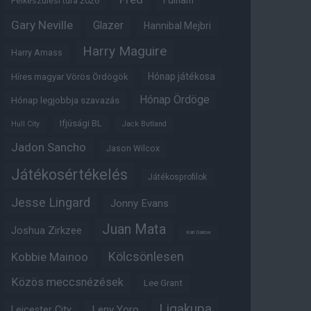
Fulham
Felkészülési túra 2026
Gary Neville
Glazer
Hannibal Mejbri
Harry Maguire
Harry Amass
Hónap játékosa
Híres magyar Vörös Ördögök
Hónap Ördöge
Hónap legjobbja szavazás
Ifjúsági BL
Hull City
Jack Butland
Jadon Sancho
Jason Wilcox
Játékosértékelés
Játékosprofilok
Jesse Lingard
Jonny Evans
Juan Mata
Joshua Zirkzee
Karl Darlow
Kölcsönlesen
Kobbie Mainoo
Közös meccsnézések
Lee Grant
Ligakupa
Leny Yoro
Leicester City