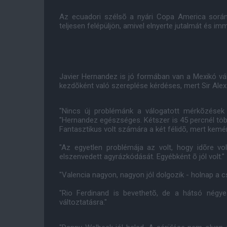
Az ecuadori szélsõ a nyári Copa America során
teljesen felépüljön, amivel elnyerte jutalmát és i
Javier Hernandez is jó formában van a Mexikó vál
kezdõként való szereplése kérdéses, mert Sir Ale
"Nincs új problémánk a válogatott mérkõzések
"Hernandez egészséges. Kétszer is 45 percnél töb
Fantasztikus volt számára a két félidõ, mert kemén
"Az egyetlen problémája az volt, hogy idõre vo
elszenvedett agyrázkódását. Egyébként õ jól volt."
"Valencia nagyon, nagyon jól dolgozik - holnap a c
"Rio Ferdinand is bevethetõ, de a hátsó négy
változtatásra."