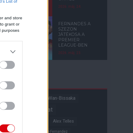
B’s List of
2026. máj. 24.
er and store
FERNANDES A
to grant or
SZEZON
ed purposes
JÁTÉKOSA A
PREMIER
LEAGUE-BEN
2026. máj. 23.
Címkék
Aaron Wan-Bissaka
A hangadó
Akadémiai csapat
Alejandro Garnacho
Alex Telles
Altay Bayindir
Alvaro Fernandez