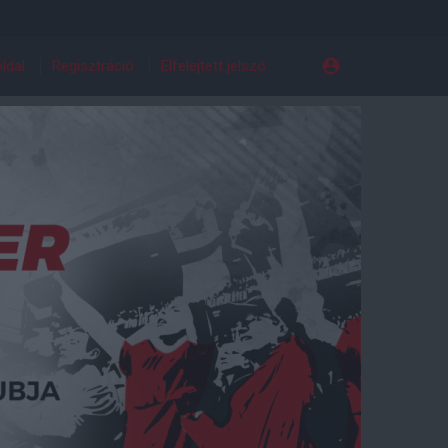
ldal
Regisztráció
Elfelejtett jelszó