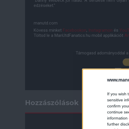
"Danny Welbeck jól halad. A sérülése nem olyan 
edzéseket."
manutd.com
Kövess minket
Facebookon
,
Instagramon
és
YouT
Töltsd le a ManUtdFanatics.hu mobil applikációt
An
Támogasd adományoddal a 
www.manut
If you wish 
sensitive in
Hozzászólások
confirm you
continue se
information 
further disc