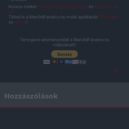
Kövess minket
Facebookon
,
Instagramon
és
YouTube-on
is!
Töltsd le a ManUtdFanatics.hu mobil applikációt
Androidra
és
iOS-re
!
Támogasd adományoddal a ManUtdFanatics.hu
működését!
Hozzászólások