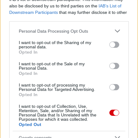
also be disclosed by us to third parties on the
IAB’s List of
Downstream Participants
that may further disclose it to other
third parties.
Please note that this website/app uses one or more Google
Personal Data Processing Opt Outs
services and may gather and store information including but
not limited to your visit or usage behaviour. You may click to
I want to opt-out of the Sharing of my
personal data.
grant or deny consent to Google and its third-party tags to
Opted In
use your data for below specified purposes in below Google
consent section.
I want to opt-out of the Sale of my
Personal Data.
Opted In
I want to opt-out of processing my
Personal Data for Targeted Advertising.
Opted In
Meccs Center
I want to opt-out of Collection, Use,
Retention, Sale, and/or Sharing of my
Personal Data that Is Unrelated with the
Paris Saint-Germain
Purposes for which it was collected.
vs
Opted Out
Manchester United
Google consents