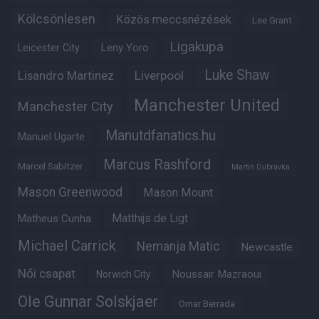
Kölcsönlesen
Közös meccsnézések
Lee Grant
Ligakupa
Leny Yoro
Leicester City
Luke Shaw
Lisandro Martinez
Liverpool
Manchester United
Manchester City
Manutdfanatics.hu
Manuel Ugarte
Marcus Rashford
Marcel Sabitzer
Martin Dubravka
Mason Greenwood
Mason Mount
Matheus Cunha
Matthijs de Ligt
Michael Carrick
Nemanja Matic
Newcastle
Női csapat
Noussair Mazraoui
Norwich City
Ole Gunnar Solskjaer
Omar Berrada