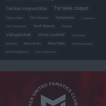
Tartalék csapat
Taktikai mágnestábla
Tottenham
Tom Heaton
Toby Collyer
Trófeabibliográfia
Tyrell Malacia
Utazás
Tyler Fredericson
Válogatottak
Victor Lindelöf
Visszhang
West Ham
West Brom
Watford
Willy Kambwala
Wout Weghorst
Youri Tielemans