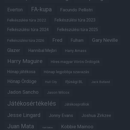
FA-kupa
Everton
Facundo Pellistri
Felkészülési túra 2022
Felkészülési túra 2023
Felkészülési túra 2024
Felkészülési túra 2025
Fred
Gary Neville
Fulham
Felkészülési túra 2026
Glazer
Hannibal Mejbri
Harry Amass
Harry Maguire
Híres magyar Vörös Ördögök
Hónap játékosa
Hónap legjobbja szavazás
Hónap Ördöge
Ifjúsági BL
Hull City
Jack Butland
Jadon Sancho
Jason Wilcox
Játékosértékelés
Játékosprofilok
Jesse Lingard
Jonny Evans
Joshua Zirkzee
Juan Mata
Kobbie Mainoo
Karl Darlow