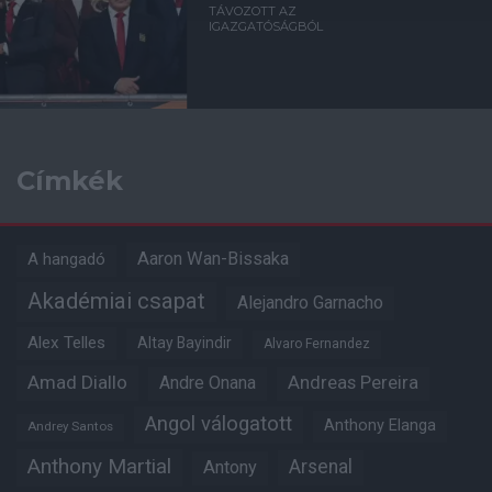
TÁVOZOTT AZ
IGAZGATÓSÁGBÓL
Címkék
Aaron Wan-Bissaka
A hangadó
Akadémiai csapat
Alejandro Garnacho
Alex Telles
Altay Bayindir
Alvaro Fernandez
Amad Diallo
Andre Onana
Andreas Pereira
Angol válogatott
Anthony Elanga
Andrey Santos
Anthony Martial
Arsenal
Antony