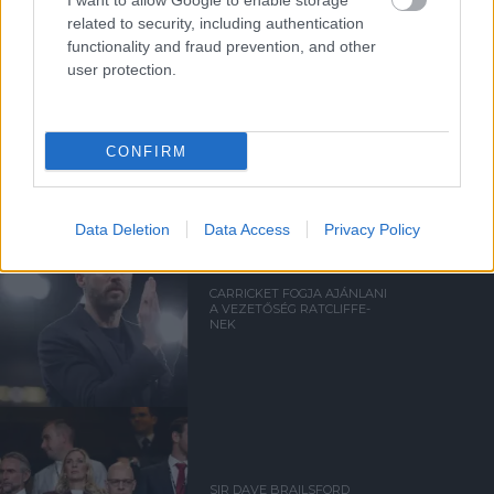
I want to allow Google to enable storage
related to security, including authentication
functionality and fraud prevention, and other
user protection.
Kapcsolódó hírek
CONFIRM
MANCHESTER UNITED
Data Deletion
Data Access
Privacy Policy
CARRICKET FOGJA AJÁNLANI
A VEZETŐSÉG RATCLIFFE-
NEK
SIR DAVE BRAILSFORD