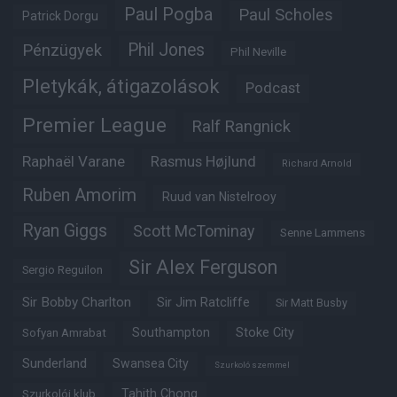
Paul Pogba
Paul Scholes
Patrick Dorgu
Phil Jones
Pénzügyek
Phil Neville
Pletykák, átigazolások
Podcast
Premier League
Ralf Rangnick
Raphaël Varane
Rasmus Højlund
Richard Arnold
Ruben Amorim
Ruud van Nistelrooy
Ryan Giggs
Scott McTominay
Senne Lammens
Sir Alex Ferguson
Sergio Reguilon
Sir Bobby Charlton
Sir Jim Ratcliffe
Sir Matt Busby
Southampton
Stoke City
Sofyan Amrabat
Sunderland
Swansea City
Szurkoló szemmel
Tahith Chong
Szurkolói klub