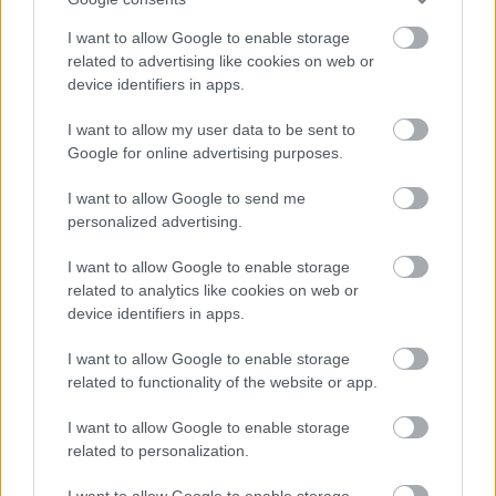
Felkészülési szezon 4. mérkőzés
I want to allow Google to enable storage
Nya Ullevi, Göteborg
2026-08-08 17:00
related to advertising like cookies on web or
device identifiers in apps.
1 nap 15 óra 47 perc 36 másodperc
I want to allow my user data to be sent to
Google for online advertising purposes.
Leeds United
vs
Manchester United
2026-08-12 20:30
I want to allow Google to send me
AC Milan
vs
Manchester United
2026-08-15 18:00
personalized advertising.
I want to allow Google to enable storage
ELŐZŐ MÉRKŐZÉSEK
related to analytics like cookies on web or
device identifiers in apps.
Támogatás
I want to allow Google to enable storage
related to functionality of the website or app.
Támogasd adományoddal
I want to allow Google to enable storage
a ManUtdFanatics.hu működését!
related to personalization.