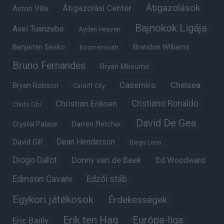
Átigazolások
Átigazolási Center
Aston Villa
Bajnokok Ligája
Axel Tuanzebe
Ayden Heaven
Benjamin Sesko
Brandon Williams
Bournemouth
Bruno Fernandes
Bryan Mbeumo
Casemiro
Chelsea
Bryan Robson
Cardiff City
Christian Eriksen
Cristiano Ronaldo
Chido Obi
David De Gea
Crystal Palace
Darren Fletcher
Dean Henderson
David Gill
Diego Leon
Diogo Dalot
Donny van de Beek
Ed Woodward
Edinson Cavani
Edzői stáb
Egykori játékosok
Érdekességek
Erik ten Hag
Európa-liga
Eric Bailly