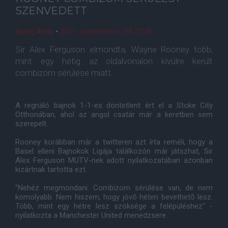
SZENVEDETT
Balog Attila
•
2011. szeptember. 24. 22:40
Sir Alex Ferguson elmondta, Wayne Rooney több,
mint egy hétig az oldalvonalon kívülre került
combizom sérülése miatt.
A regnáló bajnok 1-1-es döntetlent ért el a Stoke City
Otthonában, ahol az angol csatár már a keretben sem
szerepelt.
Rooney korábban már a twitteren azt írta reméli, hogy a
Basel elleni Bajnokok Ligája találkozón már játszhat, Sir
Alex Ferguson MUTV-nek adott nyilatkozatában azonban
kizártnak tartotta ezt.
"Nehéz megmondani. Combizom sérülése van, de nem
komolyabb. Nem hiszem, hogy jövõ héten bevethetõ lesz.
Több, mint egy hétre lesz szöksége a felépüléshez" -
nyilatkozta a Manchester United menedzsere.