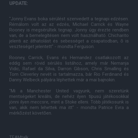
UPDATE:
"Jonny Evans boka sérülést szenvedett a tegnapi edzésen.
Rémálom volt az az edzés, Michael Carrick és Wayne
Rooney is megsérültek tegnap. Jonny úgy érezte rendben
van, de a bemelegítésen nem volt használható. Chicharito
jelenti az áthatolást és sebességet a csapatodban, õ is
veszteséget jelentett" - mondta Ferguson.
Rooney, Carrick, Evans és Hernandez csatlakozott az
eddig sem rövid sérülés listához, amely már Nemanja
Vidic, Rafael da Silva, Darron Gibson, Chris Smalling és
Tom Cleverley nevét is tartalmazza, bár Rio Ferdinand és
Danny Welbeck pályára léphettek már a mai bajnokin.
"Mi a Manchester United vagyunk, nem szeretünk
mentségeket kreálni, de nehéz ilyen típusú játékosokkal
jönni ilyen meccsre, mint a Stoke elleni. Több játékosunk is
van, akik nem lehettek ma itt" - mondta Patrice Evra a
mérkõzést követõen.
TEAMtalk