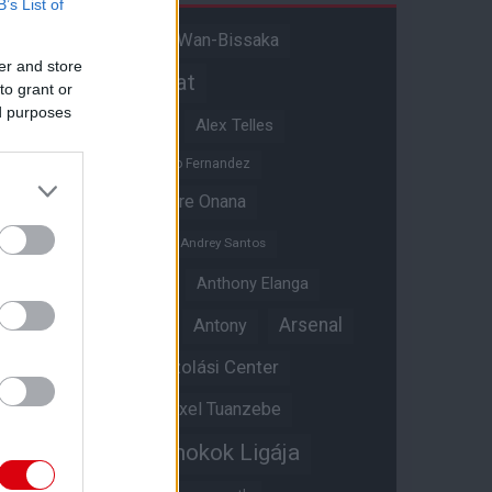
B’s List of
Aaron Wan-Bissaka
A hangadó
er and store
Akadémiai csapat
to grant or
ed purposes
Alejandro Garnacho
Alex Telles
Altay Bayindir
Alvaro Fernandez
Amad Diallo
Andre Onana
Andreas Pereira
Andrey Santos
Angol válogatott
Anthony Elanga
Anthony Martial
Arsenal
Antony
Átigazolási Center
Aston Villa
Átigazolások
Axel Tuanzebe
Bajnokok Ligája
Ayden Heaven