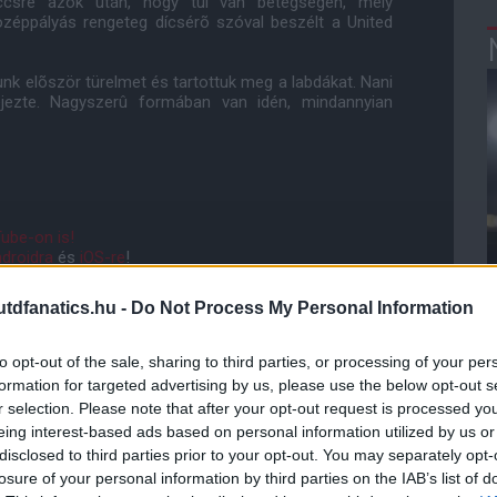
ccsre azok után, hogy túl van betegségén, mely
zéppályás rengeteg dícsérõ szóval beszélt a United
unk elõször türelmet és tartottuk meg a labdákat. Nani
fejezte. Nagyszerû formában van idén, mindannyian
ube-on is!
droidra
és
iOS-re
!
dfanatics.hu -
Do Not Process My Personal Information
ManUtdFanatics.hu működését!
to opt-out of the sale, sharing to third parties, or processing of your per
formation for targeted advertising by us, please use the below opt-out s
r selection. Please note that after your opt-out request is processed y
eing interest-based ads based on personal information utilized by us or
disclosed to third parties prior to your opt-out. You may separately opt-
losure of your personal information by third parties on the IAB’s list of