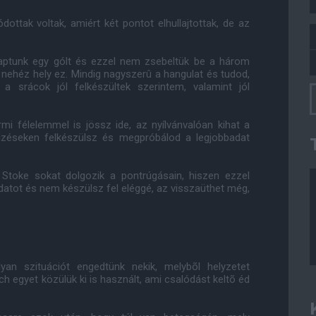
dottak voltak, amiért két pontot elhullajtottak, de az
kaptunk egy gólt és ezzel nem zsebeltük be a három
nehéz hely ez. Mindig nagyszerû a hangulat és tudod,
a srácok jól felkészültek szerintem, valamint jól
ármi félelemmel is jössz ide, az nyílvánvalóan kihat a
edzéseken felkészülsz és megpróbálod a legjobbadat
Stoke sokat dolgozik a pontrúgásain, hiszen ezzel
datot és nem készülsz fel eléggé, az visszaüthet még,
yan szituációt engedtünk nekik, melybõl helyzetet
ch egyet közülük ki is használt, ami csalódást keltõ éd