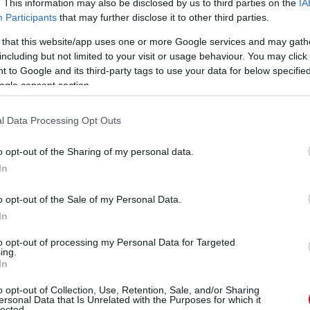
. This information may also be disclosed by us to third parties on the
IA
Participants
that may further disclose it to other third parties.
 that this website/app uses one or more Google services and may gath
including but not limited to your visit or usage behaviour. You may click 
 to Google and its third-party tags to use your data for below specifi
ogle consent section.
l Data Processing Opt Outs
o opt-out of the Sharing of my personal data.
In
o opt-out of the Sale of my Personal Data.
In
to opt-out of processing my Personal Data for Targeted
ing.
In
o opt-out of Collection, Use, Retention, Sale, and/or Sharing
ersonal Data that Is Unrelated with the Purposes for which it
lected.