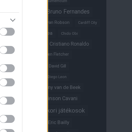
Benjamin Sesko
Bournemouth
Bruno Fernandes
Brandon Williams
Bryan Mbeumo
Bryan Robson
Cardiff City
Casemiro
Chelsea
Chido Obi
Christian Eriksen
Cristiano Ronaldo
Crystal Palace
Darren Fletcher
David De Gea
David Gill
Dean Henderson
Diego Leon
Diogo Dalot
Donny van de Beek
Edinson Cavani
Ed Woodward
Egykori játékosok
Edzői stáb
Érdekességek
Eric Bailly