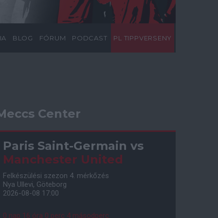
IA
BLOG
FÓRUM
PODCAST
PL TIPPVERSENY
Meccs Center
Paris Saint-Germain
vs
Manchester United
Felkészülési szezon 4. mérkőzés
Nya Ullevi, Göteborg
2026-08-08 17:00
0 nap 16 óra 0 perc 3 másodperc