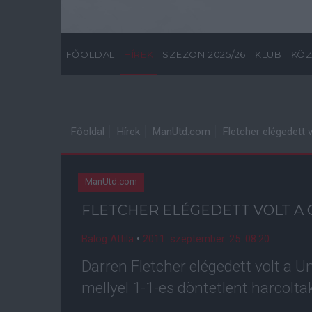
FŐOLDAL
HÍREK
SZEZON 2025/26
KLUB
KÖZ
Főoldal
Hírek
ManUtd.com
Fletcher elégedett v
ManUtd.com
FLETCHER ELÉGEDETT VOLT A 
Balog Attila
•
2011. szeptember. 25. 08:20
Darren Fletcher elégedett volt a 
mellyel 1-1-es döntetlent harcolta