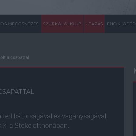
ÖS MECCSNÉZÉS
SZURKOLÓI KLUB
UTAZÁS
ENCIKLOPÉD
olt a csapattal
CSAPATTAL
United bátorságával és vagányságával,
k ki a Stoke otthonában.