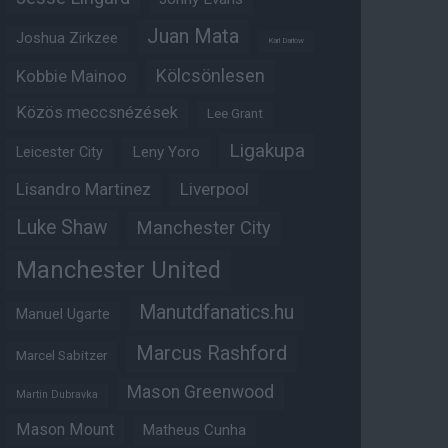
Juan Mata
Joshua Zirkzee
Karl Darlow
Kölcsönlesen
Kobbie Mainoo
Közös meccsnézések
Lee Grant
Ligakupa
Leny Yoro
Leicester City
Lisandro Martinez
Liverpool
Luke Shaw
Manchester City
Manchester United
Manutdfanatics.hu
Manuel Ugarte
Marcus Rashford
Marcel Sabitzer
Mason Greenwood
Martin Dubravka
Mason Mount
Matheus Cunha