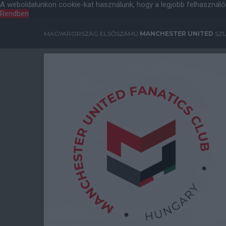
A weboldalunkon cookie-kat használunk, hogy a legjobb felhasználó
Rendben
MAGYARORSZÁG ELSŐSZÁMÚ
MANCHESTER UNITED
SZU