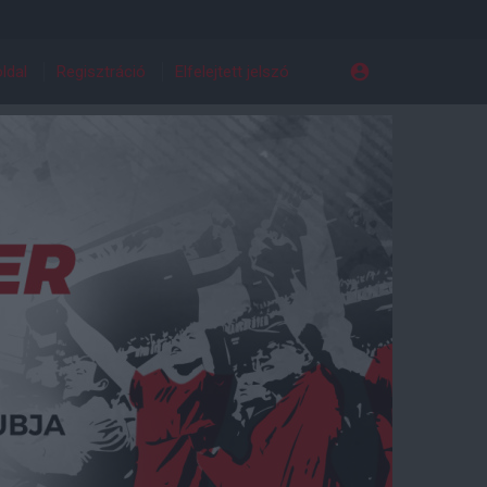
ldal
Regisztráció
Elfelejtett jelszó