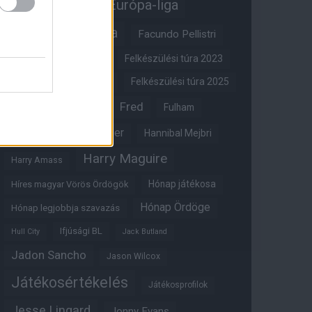
Erik ten Hag
Európa-liga
FA-kupa
Everton
Facundo Pellistri
Felkészülési túra 2022
Felkészülési túra 2023
Felkészülési túra 2024
Felkészülési túra 2025
Fred
Fulham
Felkészülési túra 2026
Gary Neville
Glazer
Hannibal Mejbri
Harry Maguire
Harry Amass
Hónap játékosa
Híres magyar Vörös Ördögök
Hónap Ördöge
Hónap legjobbja szavazás
Ifjúsági BL
Hull City
Jack Butland
Jadon Sancho
Jason Wilcox
Játékosértékelés
Játékosprofilok
Jesse Lingard
Jonny Evans