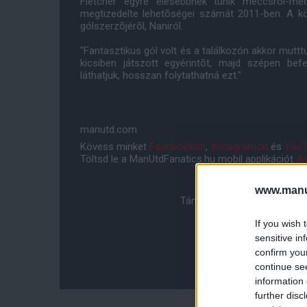
Fletcher egyre élesebbnek tûnik meccsrõl-me
megtizedelte lehetõségei számát 2011-ben. A kö
gólszerzõjérõl, Naniról.
"Fantasztikus gól volt és a találkozón akkor muttt
kicsiben játszott egyérintõt, majd szépen be
láthatjuk, hosszan folytathatná ezt."
manutd.com
Kövess minket
Facebookon
,
Instagramon
és
YouT
Töltsd le a ManUtdFanatics.hu mobil applikációt
An
www.manut
Támogasd adományoddal a 
If you wish 
sensitive in
confirm you
continue se
information 
further disc