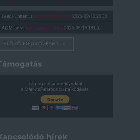
Leeds United
vs
Manchester United
2026-08-12 20:30
AC Milan
vs
Manchester United
2026-08-15 18:00
ELŐZŐ MÉRKŐZÉSEK
Támogatás
Támogasd adományoddal
a ManUtdFanatics.hu működését!
Kapcsolódó hírek