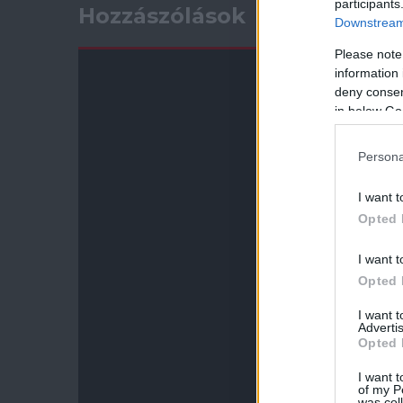
participants
Hozzászólások
Downstream 
Please note
information 
deny consent
in below Go
Persona
I want t
Opted 
I want t
Opted 
I want 
Advertis
Opted 
I want t
of my P
was col