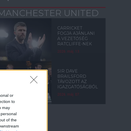
MANCHESTER UNITED
CARRICKET
FOGJA AJÁNLANI
A VEZETŐSÉG
RATCLIFFE-NEK
2026. máj. 13.
SIR DAVE
BRAILSFORD
TÁVOZOTT AZ
IGAZGATÓSÁGBÓL
2026. máj. 07.
sonal or
ection to
ou may
 personal
out of the
Címkék
 downstream