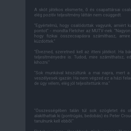
A skót játékos elismerte, õ és csapattársai csaló
elég pozitív teljesítmény láttán nem csüggedt.
"Egyértelmû, hogy csalódottak vagyunk, amiért 
pontot" - mondta Fletcher az MUTV-nek. "Nagyon 
hogy fizikai összecsapásra számíthasz, amire 
küzdöttek."
"Élvezned, szeretned kell az itteni játékot. Ha b
teljesítményedre is. Tudod, mire számíthatsz, 
kihozni."
"Sok munkával készültünk a mai napra, mert a 
veszélyesek igazán. Ha nem végzed ez a házi fela
de úgy vélem, elég jól teljesítettünk ma."
"Összességében talán túl sok szögletet és ol
alakíthattak ki (pontrúgás, bedobás) és Peter Crou
tanulnunk kell ebbõl."