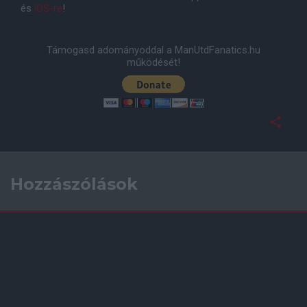
és
iOS-re
!
Támogasd adományoddal a ManUtdFanatics.hu
működését!
Hozzászólások