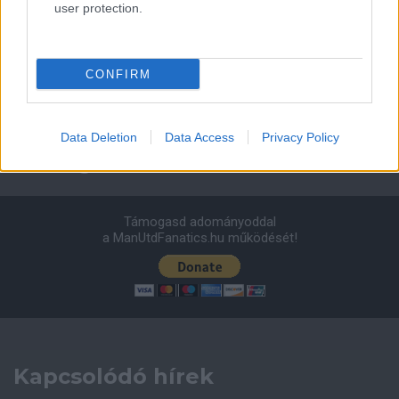
user protection.
Leeds United
vs
Manchester United
2026-08-12 20:30
AC Milan
vs
Manchester United
2026-08-15 18:00
CONFIRM
ELŐZŐ MÉRKŐZÉSEK
Data Deletion
Data Access
Privacy Policy
Támogatás
Támogasd adományoddal
a ManUtdFanatics.hu működését!
Kapcsolódó hírek