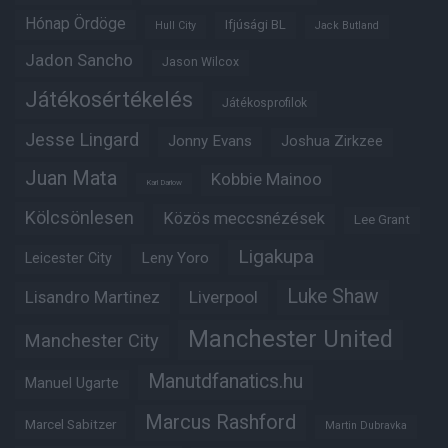
Hónap Ördöge
Ifjúsági BL
Hull City
Jack Butland
Jadon Sancho
Jason Wilcox
Játékosértékelés
Játékosprofilok
Jesse Lingard
Jonny Evans
Joshua Zirkzee
Juan Mata
Kobbie Mainoo
Karl Darlow
Kölcsönlesen
Közös meccsnézések
Lee Grant
Ligakupa
Leny Yoro
Leicester City
Luke Shaw
Lisandro Martinez
Liverpool
Manchester United
Manchester City
Manutdfanatics.hu
Manuel Ugarte
Marcus Rashford
Marcel Sabitzer
Martin Dubravka