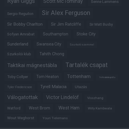
Ryan Giggs
Scott McTominay
Senne Lammens
Sir Alex Ferguson
Sergio Reguilon
Sir Bobby Charlton
Sir Jim Ratcliffe
Sir Matt Busby
Southampton
Stoke City
Sofyan Amrabat
Sunderland
Swansea City
Szurkoló szemmel
Tahith Chong
Szurkolói klub
Tartalék csapat
Taktikai mágnestábla
Tottenham
Tom Heaton
Toby Collyer
Trófeabibliográfia
Tyrell Malacia
Utazás
Tyler Fredericson
Válogatottak
Victor Lindelöf
Visszhang
West Ham
West Brom
Watford
Willy Kambwala
Wout Weghorst
Youri Tielemans