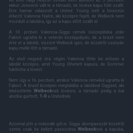
Az elsõ nagy helyzet Streller elõtt adódott az 5. percben,
ekkor Jonesról vált le a támadó, de lövése kapu fölé szállt.
Erre hamar válaszolt a United. Young ívelt a hosszún
érkezõ Valencia fejére, aki középre fejelt, de Welbeck nem
mozdult a labdára, így az a kapu elõtt szállt el.
A 10. prcben Valencia-Giggs remek összejátéka után
Fabiot ugratta ki a veterán középpályán, de a brazil nem
érte el a labdát, viszont Welbeck igen, de közelrõl csúnyán
kapu mellé lõtt a támadó.
Az elsõ negyed óra végén Valencia lõtte be erõsen a
labdát középre, amit Young lõhetett kapura, de Sommer
hárította a lövést.
Nem úgy a 16. percben, amikor Valencia remekül ugratta ki
Fabiot. A brazil középen megtalálta a labdával Giggset, aki
lekészítette
Welbeck
nek lövésre, a támadó pedig a bal
alsóba gurított,
1-0
a Unitednek.
Azonnal jött a második gól is. Giggs álompasszát közelrõl
szinte csak be kellett passzolnia
Welbec
k
nek a kapuba,