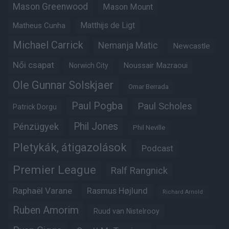
Mason Greenwood
Mason Mount
Matheus Cunha
Matthijs de Ligt
Michael Carrick
Nemanja Matic
Newcastle
Női csapat
Noussair Mazraoui
Norwich City
Ole Gunnar Solskjaer
Omar Berrada
Paul Pogba
Paul Scholes
Patrick Dorgu
Phil Jones
Pénzügyek
Phil Neville
Pletykák, átigazolások
Podcast
Premier League
Ralf Rangnick
Raphaël Varane
Rasmus Højlund
Richard Arnold
Ruben Amorim
Ruud van Nistelrooy