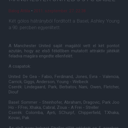
Balog Attila
•
2011. szeptember. 27. 22:38
Két gólos hátrányból fordított a Basel, Ashley Young
a 90. percben egyenlített.
A Manchester United saját magától vett el két pontot
azután, hogy az elsõ félidõben mutatott attraktív játékát
feladva magára engedte ellenfelét.
A csapatok:
United: De Gea - Fabio, Ferdinand, Jones, Evra - Valencia,
Carrick, Giggs, Anderson, Young - Welbeck
Cserék: Lindegaard, Park, Berbatov, Nani, Owen, Fletcher,
Diouf
Basel: Sommer - Steinhofer, Abraham, Dragovic, Park Joo
Ho - F.Frei, Xhaka, Cabral, Zoua - A Frei - Streller
Cserék: Colomba, Ajeti, SChurpf, Chipperfield, T.Xhaka,
Kovac, Pak