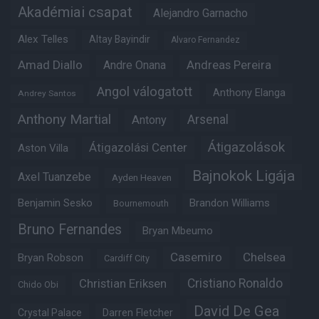
Akadémiai csapat
Alejandro Garnacho
Alex Telles
Altay Bayindir
Alvaro Fernandez
Amad Diallo
Andre Onana
Andreas Pereira
Angol válogatott
Anthony Elanga
Andrey Santos
Anthony Martial
Arsenal
Antony
Átigazolások
Átigazolási Center
Aston Villa
Bajnokok Ligája
Axel Tuanzebe
Ayden Heaven
Benjamin Sesko
Brandon Williams
Bournemouth
Bruno Fernandes
Bryan Mbeumo
Casemiro
Chelsea
Bryan Robson
Cardiff City
Christian Eriksen
Cristiano Ronaldo
Chido Obi
David De Gea
Crystal Palace
Darren Fletcher