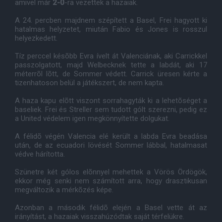
amivel már
2-0
-ra vezettek a hazaiak.
A 24. percben majdnem szépített a Basel, Frei hagyott ki
hatalmas helyzetet, miután Fabio és Jones is rosszul
helyezkedett.
Tíz perccel késõbb Evra ívelt át Valenciának, aki Carrickkel
passzolgatott, majd Welbecknek tette a labdát, aki 17
méterrõl lõtt, de Sommer védett. Carrick üresen kérte a
tizenhatoson belül a játékszert, de nem kapta.
A haza kapu elõtt viszont sorrahagyták ki a lehetõséget a
baseliek. Frei és Streller sem tudott gólt szerezni, pedig ez
a United védelem igen megkönnyítette dolgukat.
A félidõ végén Valencia elé került a labda Evra beadása
után, de az ecuadori lövését Sommer lábbal, hatalmasat
védve hárította.
Szünetre két gólos elõnnyel mehettek a Vörös Ördögök,
ekkor még senki nem számított arra, hogy drasztikusan
megváltozik a mérkõzés képe.
Azonban a második félidõ elején a Basel vette át az
irányítást, a hazaiak visszahúzódtak saját térfelükre.