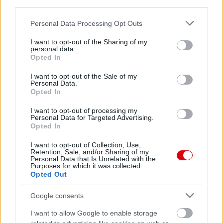
third parties.
Please note that this website/app uses one or more Google
Personal Data Processing Opt Outs
services and may gather and store information including but
not limited to your visit or usage behaviour. You may click to
I want to opt-out of the Sharing of my
personal data.
grant or deny consent to Google and its third-party tags to
Opted In
use your data for below specified purposes in below Google
consent section.
I want to opt-out of the Sale of my
Personal Data.
Opted In
I want to opt-out of processing my
Personal Data for Targeted Advertising.
Opted In
I want to opt-out of Collection, Use,
Retention, Sale, and/or Sharing of my
Personal Data that Is Unrelated with the
Purposes for which it was collected.
Opted Out
Google consents
I want to allow Google to enable storage