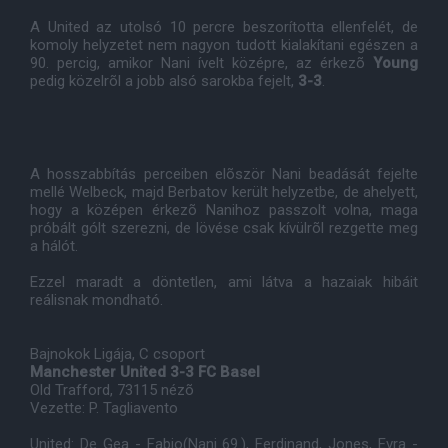
A United az utolsó 10 percre beszorította ellenfelét, de
komoly helyzetet nem nagyon tudott kialakítani egészen a
90. percig, amikor Nani ívelt középre, az érkezõ
Young
pedig közelrõl a jobb alsó sarokba fejelt,
3-3
.
A hosszabbítás perceiben elõször Nani beadását fejelte
mellé Welbeck, majd Berbatov került helyzetbe, de ahelyett,
hogy a középen érkezõ Nanihoz passzolt volna, maga
próbált gólt szerezni, de lövése csak kívülrõl rezgette meg
a hálót.
Ezzel maradt a döntetlen, ami látva a hazaiak hibáit
reálisnak mondható.
Bajnokok Ligája, C csoport
Manchester United 3-3 FC Basel
Old Trafford, 73115 nézõ
Vezette: P. Tagliavento‎
United: De Gea - Fabio(Nani 69.), Ferdinand, Jones, Evra -