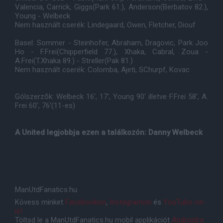
Valencia, Carrick, Giggs(Park 61.), Anderson(Berbatov 82.),
Young - Welbeck
Nem használt cserék: Lindegaard, Owen, Fletcher, Diouf
Basel: Sommer - Steinhofer, Abraham, Dragovic, Park Joo
Ho - F.Frei(Chipperfield 77.), Xhaka, Cabral, Zoua -
A.Frei(T.Xhaka 89.) - Streller(Pak 81.)
Nem használt cserék: Colomba, Ajeti, SChurpf, Kovac
Gólszerzõk: Welbeck 16', 17', Young 90' illetve F.Frei 58', A.
Frei 60', 76'(11-es)
A United legjobbja ezen a találkozón: Danny Welbeck
ManUtdFanatics.hu
Kövess minket
Facebookon
,
Instagramon
és
YouTube-on
is!
Töltsd le a ManUtdFanatics.hu mobil applikációt
Androidra