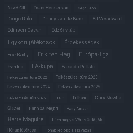
Dean Henderson
David Gill
Diego Leon
Diogo Dalot
Donny van de Beek
Ed Woodward
Edinson Cavani
Edzői stáb
Egykori játékosok
Érdekességek
Erik ten Hag
Európa-liga
Eric Bailly
FA-kupa
Everton
Facundo Pellistri
Felkészülési túra 2022
Felkészülési túra 2023
Felkészülési túra 2024
Felkészülési túra 2025
Fred
Gary Neville
Fulham
Felkészülési túra 2026
Glazer
Hannibal Mejbri
Harry Amass
Harry Maguire
Híres magyar Vörös Ördögök
Hónap játékosa
Hónap legjobbja szavazás