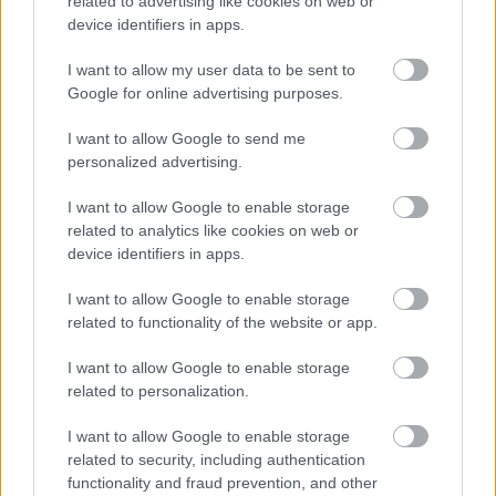
related to advertising like cookies on web or
device identifiers in apps.
I want to allow my user data to be sent to
Google for online advertising purposes.
I want to allow Google to send me
personalized advertising.
I want to allow Google to enable storage
Meccs Center
related to analytics like cookies on web or
device identifiers in apps.
I want to allow Google to enable storage
Paris Saint-Germain
vs
related to functionality of the website or app.
Manchester United
I want to allow Google to enable storage
Felkészülési szezon 4. mérkőzés
related to personalization.
Nya Ullevi, Göteborg
2026-08-08 17:00
I want to allow Google to enable storage
related to security, including authentication
functionality and fraud prevention, and other