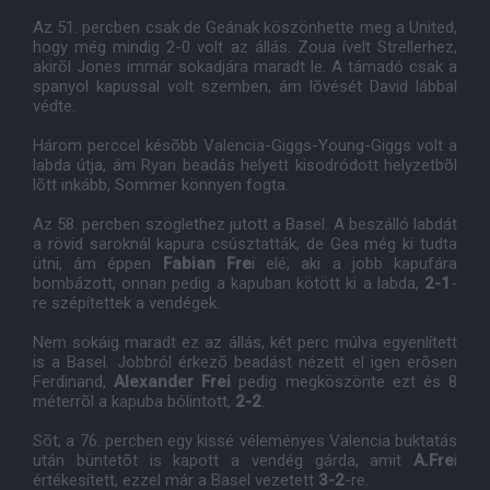
Az 51. percben csak de Geának köszönhette meg a United,
hogy még mindig 2-0 volt az állás. Zoua ívelt Strellerhez,
akirõl Jones immár sokadjára maradt le. A támadó csak a
spanyol kapussal volt szemben, ám lõvését David lábbal
védte.
Három perccel késõbb Valencia-Giggs-Young-Giggs volt a
labda útja, ám Ryan beadás helyett kisodródott helyzetbõl
lõtt inkább, Sommer könnyen fogta.
Az 58. percben szöglethez jutott a Basel. A beszálló labdát
a rövid saroknál kapura csúsztatták, de Gea még ki tudta
ütni, ám éppen
Fabian Fre
i elé, aki a jobb kapufára
bombázott, onnan pedig a kapuban kötött ki a labda,
2-1
-
re szépítettek a vendégek.
Nem sokáig maradt ez az állás, két perc múlva egyenlített
is a Basel. Jobbról érkezõ beadást nézett el igen erõsen
Ferdinand,
Alexander Frei
pedig megköszönte ezt és 8
méterrõl a kapuba bólintott,
2-2
.
Sõt, a 76. percben egy kissé véleményes Valencia buktatás
után büntetõt is kapott a vendég gárda, amit
A.Fre
i
értékesített, ezzel már a Basel vezetett
3-2
-re.